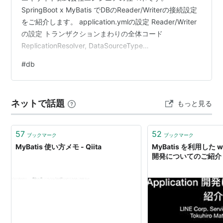
SpringBoot x MyBatis でDBのReader/Writerの接続設定
をご紹介します。 application.ymlの設定 Reader/Writer
の設定 トランザクションまわりの全体コード
ReplicationResolver, DataSourceType
ReplicationResolverのBean化 DataSource
#
db
PlatformTransactionManager SqlSessionFactory
SqlSessionTemplate まとめ application.ymlの設定
application.y…
ネットで話題
もっと見る
57
52
ブックマーク
ブックマーク
MyBatis 使い方メモ - Qiita
MyBatis を利用した web
開発についてのご紹介