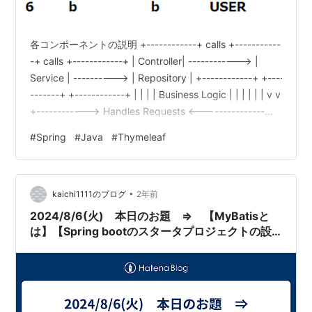
各コンポーネントの説明 +------------+ calls +-----------
-+ calls +------------+ | Controller| ------------> |
Service | ----------> | Repository | +------------+ +-----
-------+ +------------+ | | | | Business Logic | | | | | | v v
+------------> Handles Requests <------------------>
Accesses Data 1. Controller…
#
Spring
#
Java
#
Thymeleaf
•
kaichi1111のブログ
2年前
2024/8/6(火) 本日のお題 ⇒ 【MyBatisと
は】【Spring bootのスタータプロジェクトの設
定画面の内容がよくわからない】【Mavenと
Gradleの違い】【再起動大事】【pom.xmlの役割
について】【WebアプリケーションとWebシステ
ムの違い】【pgAdminについて】