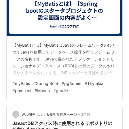
【MyBatisとは】MyBatisはJavaのフレームワークのひと
つでJavaを使用してデータベース操作を行うフレームワ
ークの名称です。Javaで書かれたアプリケーションとリ
レーショナルデータベース（RDB)との間のデータのやり
取りの手間を少なくする、O/Rマッパーと呼ばれるツール
に分類されます。ちなみに、、、・リレーショナルデー
#
myBatis
#
Spring Boot
#
pgAdmin
#
Thymleaf
タベース(RDB)「RDB」とは、表形式の複数データを関連
#
pom.xml
#
Maven
#
gradle
付けて使えるようにしたデータベースのことです。RDB
では複数の表データから、「RDBMS（Relational
Database Management System：リレーショナルデータ
ベース管理システム）」…
•
Web開発における知見共有系ページ
2年前
JavaのDBアクセス時に使用されるリポジトリの