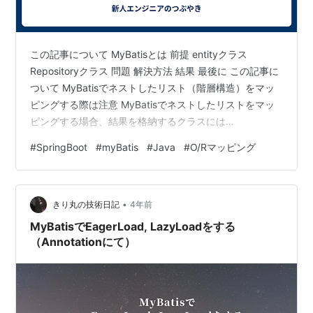
この記事について MyBatisとは 前提 entityクラス
Repositoryクラス 問題 解決方法 結果 最後に この記事に
ついて MyBatisでネストしたリスト（階層構造）をマッ
ピングする際は注意 MyBatisでネストしたリストをマッ
ピングする場合、結果を格納するクラスには
@NoArgsConstructorを付与しないといけない この問題
#
SpringBoot
#
myBatis
#
Java
#
O/Rマッピング
でとても時間を要したので、備忘録を込めてまとめま
す。 MyBatisとは XML、またはアノテーションを使用し
てSQL文とオブジェクトをマッピングするフレームワー
•
クのこと(O/R マッパー)です JavaのO/Rマッパーについ
きり丸の技術日記
4年前
ては、Java O…
MyBatisでEagerLoad, LazyLoadをする
（Annotationにて）