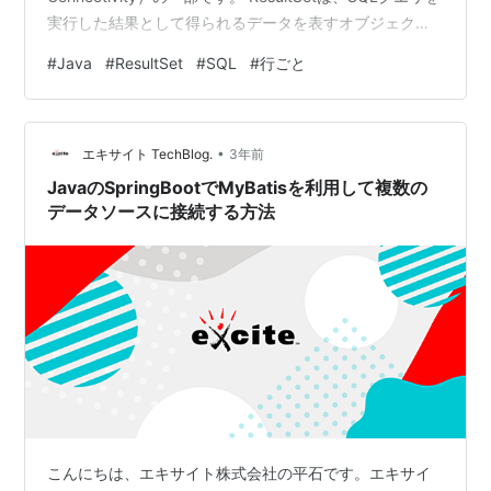
実行した結果として得られるデータを表すオブジェクト
です。 具体的には、SELECTクエリを実行したときに返
#
Java
#
ResultSet
#
SQL
#
行ごと
される表形式のデータを保持し、プログラムがそのデー
タにアクセスできるようにします。主な機能と特徴は以
下の通りです：1. データの反復処理: ResultSetは行ごと
•
にデータを処理できるように設…
エキサイト TechBlog.
3年前
JavaのSpringBootでMyBatisを利用して複数の
データソースに接続する方法
こんにちは、エキサイト株式会社の平石です。エキサイ