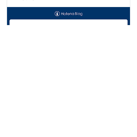
やりたいこと mybatisのtypehandlerを使ってみる 実行
環境 前回と同じ コードも前回のものからの差分のみを記
載する 前提 そもそもtypehandlerって何 Javaで定義され
ているクラスをJDBCクラスへのマッピング処理を行う
DBに値を格納する場合、Javaのクラスの値をDBで扱え
る型に変換するみたいなイメージ（正確な表現ではない
#
Java
#
springframework
#
myBatis
と思う） DBから値を取り出す場合はその逆 どういうケ
ースで使用するか JDBC側でBLOB型として定義している