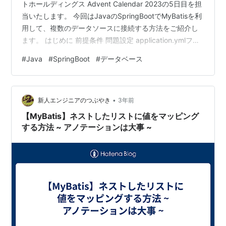
トホールディングス Advent Calendar 2023の5日目を担
当いたします。 今回はJavaのSpringBootでMyBatisを利
用して、複数のデータソースに接続する方法をご紹介し
ます。 はじめに 前提条件 問題設定 application.ymlファ
イルへの記述 接続設定項目をYAMLファイルから読み込
#
Java
#
SpringBoot
#
データベース
む 実際に接続設定を行う おわりに 参考文献 はじめに 複
数のデータベースに利用したい情報が分散しており、一
つの「アプリケーション」からそれらにアクセスする必
•
要があるという場合を考えます。 このとき、考えられる
新人エンジニアのつぶやき
3年前
対処法は主に2つあり…
【MyBatis】ネストしたリストに値をマッピング
する方法 ~ アノテーションは大事 ~