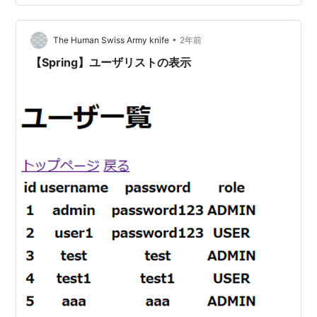
(リダイレクト・確認メッセージ) 1.ユーザ登録ページの作
成 … <body> <h1 class="mt-3">ユーザ作成</h1>
•
<form action="#" th:a…
The Human Swiss Army knife
2年前
【Spring】ユーザリストの表示