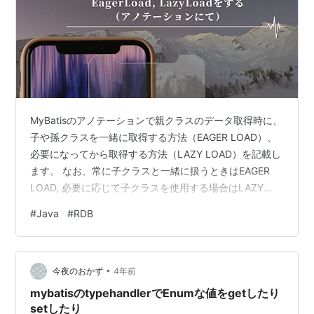
MyBatisのアノテーションで親クラスのデータ取得時に、
子や孫クラスを一緒に取得する方法（EAGER LOAD）、
必要になってから取得する方法（LAZY LOAD）を記載し
ます。 なお、常に子クラスと一緒に扱うときはEAGER
LOAD, 必要に応じて子クラスを使用する場合はLAZY
LOADをよく使用します。 環境 Java 17
#
Java
#
RDB
org.springframework.boot:spring-boot-starter-jdbc
2.6.4 org.mybatis.spring.boot:mybatis-spring-boot-
starter 2.2.0 前提 論理的には3階層、物理的には…
•
今夜のおかず
4年前
mybatisのtypehandlerでEnumな値をgetしたり
setしたり