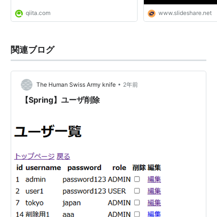
qiita.com
www.slideshare.net
関連ブログ
•
The Human Swiss Army knife
2年前
【Spring】ユーザ削除