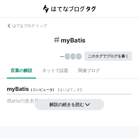
はてなブログ トップ
myBatis
このタグでブログを書く
言葉の解説
ネットで話題
関連ブログ
myBatis
(
コンピュータ
)
【
まいばてぃす
】
iBatisの改名後のプロダクト名。
解説の続きを読む