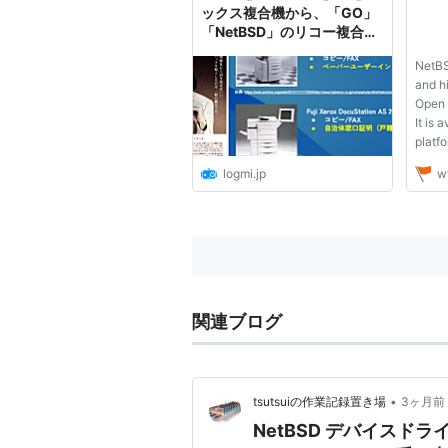
ースさ
ックス複合機から、「GO」
「NetBSD」のリコー複合機
まで 63歳現役エンジニ
NetBSD
ア・柴田芳樹氏の開発人生 |
and hi
ログミーBusiness
Open 
It is 
platfo
serve
logmi.jp
w
syste
embed
avail
pleas
関連ブログ
•
tsutsuiの作業記録置き場
3ヶ月前
NetBSD デバイスド