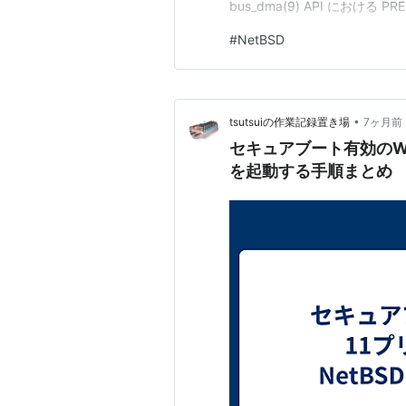
bus_dma(9) API における PR
bus_dma(9) API において、B
#
NetBSD
•
tsutsuiの作業記録置き場
7ヶ月前
セキュアブート有効のWin
を起動する手順まとめ