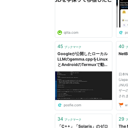
ンス
布・
す。l
まし
Ne
qiita.com
p
45
40
ブックマーク
Googleが公開したローカル
Net
LLMのgemma.cppをLinux
とAndroidのTermuxで動か
してみた。とりあえず2bだ
日本N
けど日本語で返事が帰ってく
(Japa
る程度に賢い。llama.cppで
JNU
GGUF版があるけどこちらも
ザー
チャット形式で良い。
されま
NetBSD上でもビルドし動作
去のニュ
しました
posfie.com
w
Net
二回定
202
34
29
ブックマーク
す。 2
「C++」「Solaris」のゼロ
The 