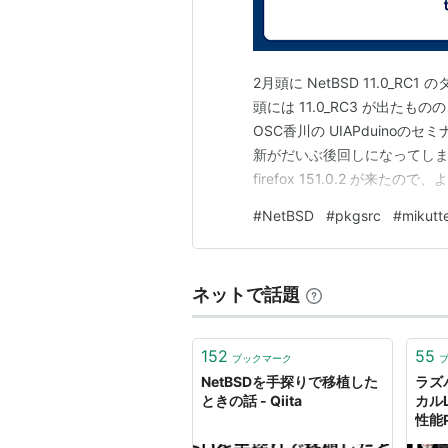
2月頭に NetBSD 11.0_RC
頭には 11.0_RC3 が出た
OSC香川の UIAPduinoのセ
新がだいぶ後回しになってしまっ
firefox 151.0.2 が来たの
れ Live Image 2026060
#
NetBSD
#
pkgsrc
#
mikutt
ネットで話題
152
55
ブックマーク
NetBSDを手探りで移植した
ラズ
ときの話 - Qiita
カル
性能
スをM