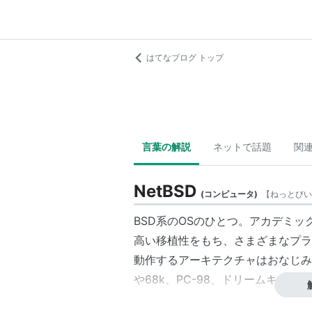
はてなブログ トップ
言葉の解説
ネットで話題
関
NetBSD
(
コンピュータ
)
【
ねっとびい
BSD系のOSのひとつ。アカデミ
高い移植性をもち、さまざまなプラ
動作するアーキテクチャはおなじみのi38
や68k、PC-98、ドリームキャス