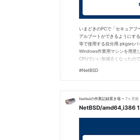
いまどきのPCで「セキュアブート無
アルブートができるようにする」まで
等で使用する自分用 pkgsr
Windows作業用マシンを用意して使っ
CPUでいい加減古くなったので新規
ると知って即購入 いまどきの P
#
NetBSD
行かないだろうな、と思ってい
•
tsutsuiの作業記録置き場
7ヶ月前
NetBSD/amd64,i386 