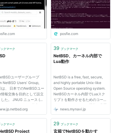
に変更。これで自由に配
プ処理やコマンド出力など自
改造・商用利用が出来ま
作スクリプトと組み合わせて
lamafile版も公開され
日本語で実行。とても素晴ら
た。もちろんLinuxでも
しい。NetBSDもOK
tBSDでも動きます
osfie.com
posfie.com
39
ブックマーク
ブックマーク
BSD
NetBSD、カーネル内部で
Lua動作
etBSDユーザーグループ
NetBSD is a free, fast, secure,
n NetBSD Users' Group,
and highly portable Unix-like
G)は、 日本でのNetBSDユー
Open Source operating system.
の情報交換を目的として設立
NetBSDカーネル内部でLuaスク
した。 JNUG ニュース (過
リプトを動作させるためのコード
ース) 2025/7/12 日本
がマージされた。この機能を利用
ww.jp.netbsd.org
news.mynavi.jp
BSDユーザーグループ第二十
するとカーネルに新しい機能を追
期総会およびNetBSD BOF
加するにあたってC言語によるプ
5 総会およびBOFを開催しま
ログラミングではなくLuaスクリ
29
ブックマーク
ブックマーク
019/6/4 NetBSD 8.1がリリ
プトを使ったプログラミングが
NetBSD Project
玄箱でNetBSDを動かす