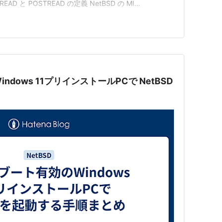
EREAD と POSTREAD の定義 NetBSD の MI
U…
dows 11プリインストールPCで NetBSD