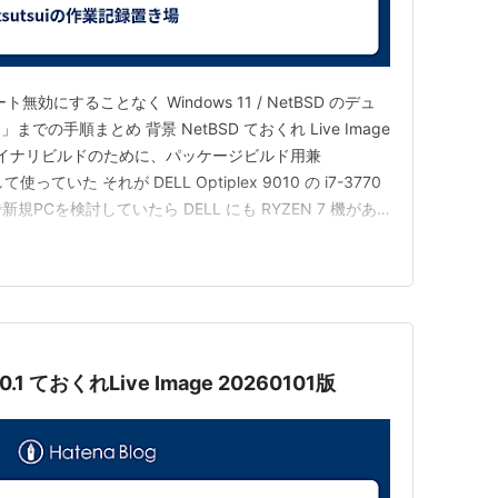
効にすることなく Windows 11 / NetBSD のデュ
の手順まとめ 背景 NetBSD ておくれ Live Image
cバイナリビルドのために、パッケージビルド用兼
ていた それが DELL Optiplex 9010 の i7-3770
PCを検討していたら DELL にも RYZEN 7 機があ
Cだとセキュアブートで NetBSD の起動は一筋縄では
た…
10.1 ておくれLive Image 20260101版