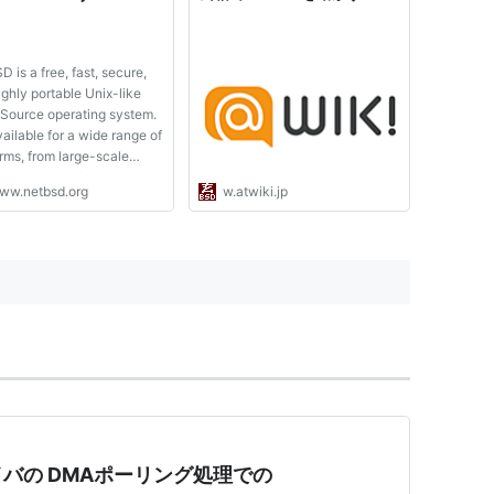
れまし...
可...
 is a free, fast, secure,
ghly portable Unix-like
Source operating system.
available for a wide range of
rms, from large-scale
rs and powerful desktop
ww.netbsd.org
w.atwiki.jp
ms to handheld and
ded devices. 11.0 RC7
able! The NetBSD project is
ed to announce the seve...
ライバの DMAポーリング処理での