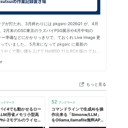
1 のタグが打たれ、3月終わりには pkgsrc-2026Q1 が、4月
ものの、2月末のOSC東京のラズパイPSG展示や4月中旬の
ミナー準備などにかかりっきりで、ておくれ Live Image 更
ていました。 5月末になって pkgsrc に最新の
で、ようやくで重い腰を上げて NetBSD 11.0_RC4 版の ておく
1版を作ってアップロードしました。 www.ceres.d…
er
もっと見る
52
ブックマーク
ブックマーク
パイ4でも動かせるロー
コマンドラインで生成AIを操
LLM用省メモリ小型高
作出来る「Simonw/LLM」
Phi-2モデルのライセン
をOllama,llamafile無料API
icroSoftがMITライセ
で使ってみた。簡単。｜パイ