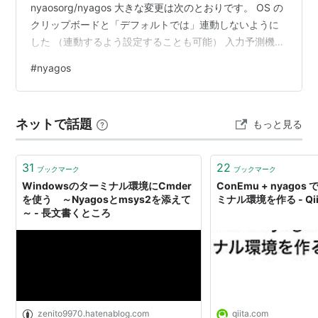
nyaosorg/nyagos 大きな変更は次のとおりです。 OS の
クリップボードと「デフォルトでは」連動しないように
した （連動するよう設定することも可能） 入力予測機能
の色をカスタマイズできるようにした。 現在、当バージ
#
nyagos
ョンはプレリリース扱いとなっています。一か月ほど様
子を見て、特に問題がなければプレリリースフラグを解
除します。その後は、scoop 経由でインストールできる
ネットで話題
もっと見る
ようになります（現在は猶予期間につき、scoop install
nyagos では、ま…
31
22
ブックマーク
ブックマーク
Windowsのターミナル環境にCmder
ConEmu + nyagos 
を使う ～Nyagosとmsys2を添えて
ミナル環境を作る - Qii
～ - 長文書くところ
zenito9970.hatenablog.com
qiita.com