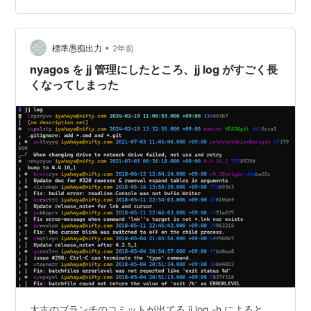
ーソルより左の単語全部が args として渡して呼び出され
る。この関数にて、補完候補をテーブルとして返…
•
標準愚痴出力
2年前
nyagos を jj 管理にしたところ、jj log がすごく長
くなってしまった
太古のブランチのコミットが出てる jj log -h によると、