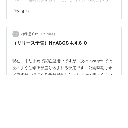
イズ補完で、start が抜けてましたので、追加しました。
#
nyagos
処理としては which 向けの補完と全く同じです（実際１
行追加しただけ） cd x:\y\z が失敗した時、x:\ (ルートデ
ィレクトリ)に移動する不具合を修正した 「cd
•
X:\YYY\ZZZ」 で「X:\YYY\Z…
標準愚痴出力
6年前
（リリース予告）NYAGOS 4.4.6_0
現在、まだ手元で試験運用中ですが、次の nyagos では
次のような修正が盛り込まれる予定です。公開時期は未