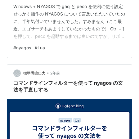
Windows + NYAGOS で ghq と peco を便利に使う設定
せっかく拙作の NYAGOS について言及いただいていたの
に、半年気付いていませんでした。すみません（ここ最
近、エゴサーチもあまりしていなかったもので） Ctrl + ]
を押して、peco を起動するまでは良いのですが、リポジ
トリを選択して Enter を押すと Buffer に何も表示されな
#
nyagos
#
Lua
い状態になり、再度 Enter を押すとリポジトリに移動す
るような挙動になっています。 peco が画面をクリアし
たことを nyagos 側が把握してなくて、コマンドライン
•
を再表示していないのが原因かもしれません。というこ
標準愚痴出力
2年前
とで…
コマンドラインフィルターを使って nyagos の文
法を手直しする