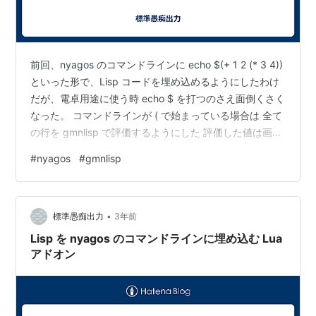
前回、nyagos のコマンドラインに echo $(+ 1 2 (* 3 4))
といった形で、Lisp コードを埋め込めるようにしたわけ
だが、電卓用途に使う時 echo $ を打つのさえ面倒くさく
なった。 コマンドラインが ( で始まっている場合は 全て
の行を gmnlisp で評価するようにした 評価した値は画面
に表示し、コマンドラインには別に埋め込まない (実行す
#
nyagos
#
gmnlisp
るだけ) という形ににしてみた。 gmnlisp_.lua if not
nyagos then print("This is a script for nyagos not
lua.exe") os.exit() end s…
•
標準愚痴出力
3年前
Lisp を nyagos のコマンドラインに埋め込む Lua
アドオン