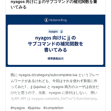
nyagos 向けに jj のサブコマンドの補完関数を書
いてみる
既に nyagos.d/category/subcomplete.lua というフレー
ムワークがあるけれども、今回はそれを使わず新規に作
ってみた1 。jj (jujutsu) と nyagos 両方のユーザは自分だ
けだと思うので、当面、nyagos に添付はしない。 用い
るAPI API は nyagos.complete_for["xx"]=function(args)
... end を使う。 この関数は xx コマンドのパラメーター
#
nyagos
#
jujutsu
#
completion
において TAB が押下されたタイミングで、その時点でカ