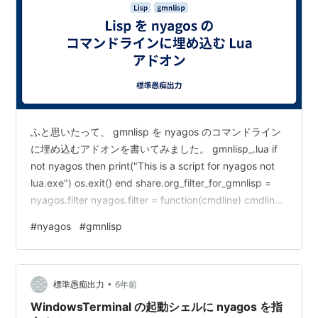
ふと思いたって、 gmnlisp を nyagos のコマンドライン
に埋め込むアドオンを書いてみました。 gmnlisp_.lua if
not nyagos then print("This is a script for nyagos not
lua.exe") os.exit() end share.org_filter_for_gmnlisp =
nyagos.filter nyagos.filter = function(cmdline) cmdline
= string.gsub(cmdline,'$%b()', function(code) code =
#
nyagos
#
gmnlisp
string.sub(c…
•
標準愚痴出力
6年前
WindowsTerminal の起動シェルに nyagos を指