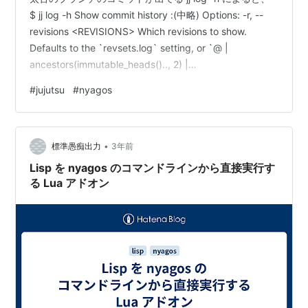
$ jj log -h Show commit history :(中略) Options: -r, --
revisions <REVISIONS> Which revisions to show.
Defaults to the `revsets.log` setting, or `@ |
ancestors(immutable_heads().., 2) |
heads(immutable_heads())` if it is not set ： デフォルト
#
jujutsu
#
nyagos
のログ出力の範囲は @ | ancestors(immutable_…
•
標準愚痴出力
3年前
Lisp を nyagos のコマンドラインから直接実行す
る Lua アドオン