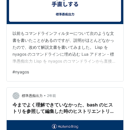
以前もコマンドラインフィルターについて次のような文
書を書いたことがあるのですが、説明がほとんどなかっ
たので、改めて解説文書を書いてみました。 Lisp を
nyagos のコマンドラインに埋め込む Lua アドオン - 標
準愚痴出力 Lisp を nyagos のコマンドラインから直接実
行する Lua アドオン - 標準愚痴出力 できれば、ゼロベー
#
nyagos
スの説明としたかったところですが、やはりLua製という
こともあり、Lua の知識が必要となります。 シングルク
ォートを使いたい curl と jq で、GitHub レポジトリの
•
Contributor list を作る - 標準愚痴出力 上の記事中…
標準愚痴出力
2年前
今までよく理解できていなかった、bash のヒス
トリを参照して編集した時のヒストリエントリの
変化