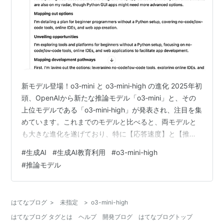
新モデル登場！o3‑mini と o3‑mini‑high の進化 2025年初
頭、OpenAIから新たな推論モデル「o3‑mini」と、その
上位モデルである「o3‑mini‑high」が発表され、注目を集
めています。これまでのモデルと比べると、両モデルと
も大きな進化を遂げており、特に【応答速度】と【推論
能力】【利用形態】において改善が見られます。 1. 速さ
#
生成AI
#
生成AI教育利用
#
o3-mini-high
と効率の大幅向上 応答速度の飛躍的な改善 従来の
#
推論モデル
o1‑miniと比べ、o3‑miniは約24%の高速化を実現。入力
後、わずかな待ち時間で回答が返ってくるため、日常の
ちょっとした疑問解決やビジネスシーンでの即時対応が
はてなブログ
>
未指定
>
o3-mini-high
可能です。 軽量設計でコ…
はてなブログ タグとは
ヘルプ
開発ブログ
はてなブログトップ