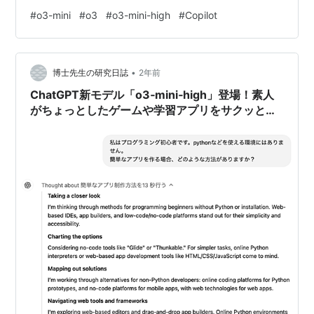
summaries・GitHub Copilot code review（旧Copilot for
#
o3-mini
#
o3
#
o3-mini-high
#
Copilot
Pull Request）を活用しています。 注）Copilot
Workspaceは執筆時点（2025年2月）でpublic preview
です。 先週末にOpen…
•
博士先生の研究日誌
2年前
ChatGPT新モデル「o3‑mini‑high」登場！素人
がちょっとしたゲームや学習アプリをサクッと開
発