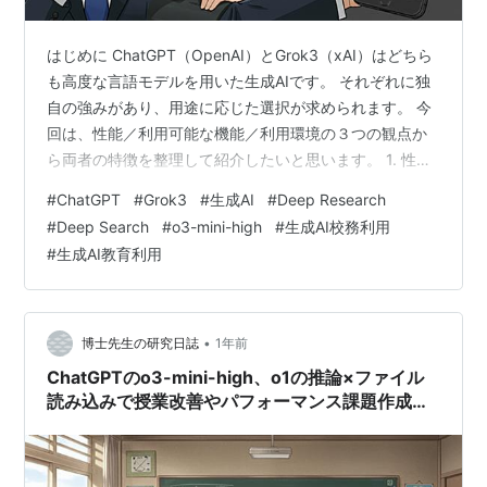
はじめに ChatGPT（OpenAI）とGrok3（xAI）はどちら
も高度な言語モデルを用いた生成AIです。 それぞれに独
自の強みがあり、用途に応じた選択が求められます。 今
回は、性能／利用可能な機能／利用環境の３つの観点か
ら両者の特徴を整理して紹介したいと思います。 1. 性能
（処理速度、精度、推論能力） ChatGPTは、特にGPT‑4
#
ChatGPT
#
Grok3
#
生成AI
#
Deep Research
を基盤とするモデルにおいて、複雑な問題解決や長文の
#
Deep Search
#
o3-mini-high
#
生成AI校務利用
理解に優れた推論能力を持っています。 チェーン・オ
#
生成AI教育利用
ブ・ソートといった内部の思考プロセスを通じて、正確
で論理的な回答を生成します。 一方、Grok3は前モデル
に比べて10倍の計算資源を投入しており、数学的推論…
•
博士先生の研究日誌
1年前
ChatGPTのo3-mini-high、o1の推論×ファイル
読み込みで授業改善やパフォーマンス課題作成ま
で！【生成AI校務利用】