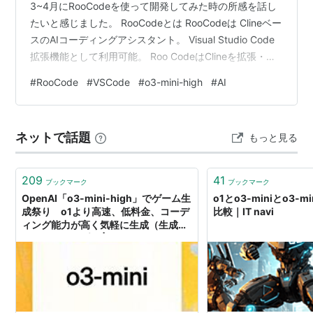
3~4月にRooCodeを使って開発してみた時の所感を話し
たいと感じました。 RooCodeとは RooCodeは Clineベー
スのAIコーディングアシスタント。 Visual Studio Code
拡張機能として利用可能。 Roo CodeはClineを拡張・改
良したもの。 コード補完に留まらない自律的な作業が特
#
RooCode
#
VSCode
#
o3-mini-high
#
AI
徴。 docs.roocode.com という特徴を持つツールです。
また、LLMモデルも自分で選択できます。 OpenAI、
Gemini、ClaudeなどメジャーどころのLLMを使えます。
ネットで話題
もっと見る
また、Ollamaなどを使用して…
209
41
ブックマーク
ブックマーク
OpenAI「o3-mini-high」でゲーム生
o1とo3-miniとo3-m
成祭り o1より高速、低料金、コーデ
比較｜IT navi
ィング能力が高く気軽に生成（生成AI
クローズアップ） | テクノエッジ
TechnoEdge