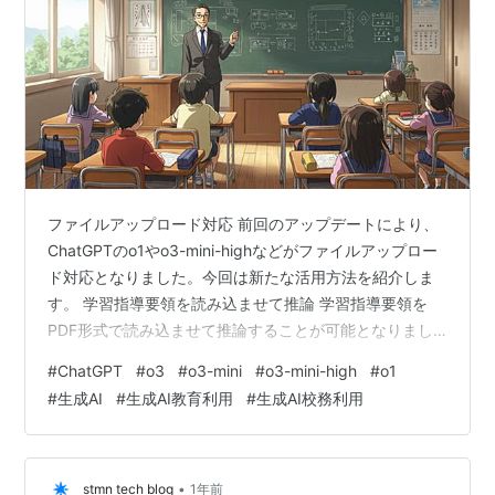
ファイルアップロード対応 前回のアップデートにより、
ChatGPTのo1やo3-mini-highなどがファイルアップロー
ド対応となりました。今回は新たな活用方法を紹介しま
す。 学習指導要領を読み込ませて推論 学習指導要領を
PDF形式で読み込ませて推論することが可能となりまし
た。 これにより、指導要領に沿った授業準備について熟
#
ChatGPT
#
o3
#
o3-mini
#
o3-mini-high
#
o1
考させることができます。 算数の学習指導要領を読み込
#
生成AI
#
生成AI教育利用
#
生成AI校務利用
ませて数学的活動を意識した授業づくりについてアドバ
イスを求めました。 この方法では学習指導要領に出てく
るキーワードについて、実際の学習活動や授業展開に落
とし込むことができます。 数学的活動のアイデアが示さ
•
stmn tech blog
1年前