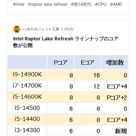
ド、最大6 GHzの周波数となります。 【10/11更新】
#
Intel
#
raptor lake refresh
#
第14世代
#
CPU
#
AMD
Intelより第14世代CPUのラインナップが正式に発表とな
りました（下図） 発売は10月17日の予定です。
Sorce:wccftech 【以下、更新前記事】
•
Sorce:VideoCardz ここ数日でIntel第14世代C…
ハオのガジェット工房
3年前
Intel Raptor Lake Refresh ラインナップのコア
数が公開