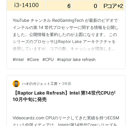
YouTube チャンネル RedGamingTech が最新のビデオで
インテルの第 14 世代プロセッサーに関する情報を公開し
ました。公開情報を要約したのが上図になります。 この
シリーズのプロセッサはRaptor Lake アーキテクチャを
使用していますが、コアの数、キャッシュが増加しま
す。今回の性能アップはミドルクラスのCPUを中心に行
#
Intel
#
Core
#
CPU
#
raptor lake refresh
われており、Core i9-14900KなどのハイエンドSKUのコ
ア数は増加しておらず、クロック周波数の増加は
200MHz未満となっています。 （Sorce）
•
https://www.ithome.com/0/705/058.htm 【国内正規
ハオのガジェット工房
3年前
品】INTEL…
【Raptor Lake Refresh】Intel 第14世代CPUが
10月中旬に発売