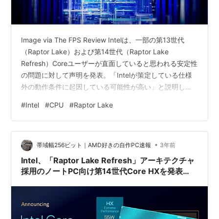
Image via The FPS Review Intelは、一部の第13世代
（Raptor Lake）および第14世代（Raptor Lake
Refresh）Coreユーザーが直面していると思われる安定性
の問題に対して声明を発表。「Intelが策定している仕様
外の動作条件に起因している可能性が高い」と説明しま
した。未だ根本的な原因を突き止められていないようで
#
Intel
#
CPU
#
Raptor Lake
すが、5月には状況説明をする予定とのこと。
•
帯域幅256ビット｜AMD好きの自作PC速報
3年前
Intel、「Raptor Lake Refresh」アーキテクチャ
採用のノートPC向け第14世代Core HXを発表
/TechPowerUP