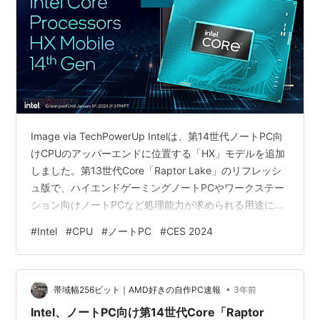
Image via TechPowerUp Intelは、第14世代ノートPC向
けCPUのアッパーエンドに位置する「HX」モデルを追加
しました。第13世代Core「Raptor Lake」のリフレッシ
ュ版で、ハイエンドゲーミングノートPCやワークステー
ション向けノートPCなど処理能力が求められる用途に最
適です。
#
Intel
#
CPU
#
ノートPC
#
CES 2024
•
帯域幅256ビット｜AMD好きの自作PC速報
3年前
Intel、ノートPC向け第14世代Core「Raptor