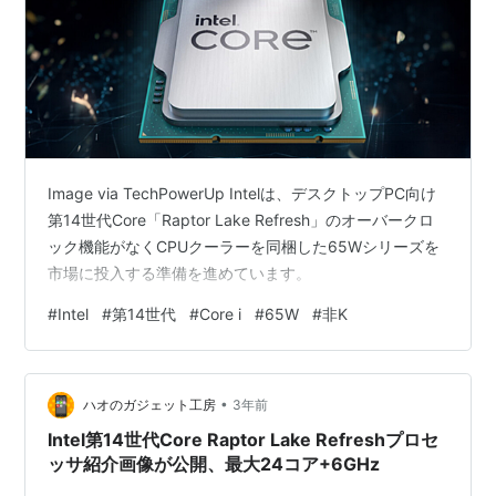
Image via TechPowerUp Intelは、デスクトップPC向け
第14世代Core「Raptor Lake Refresh」のオーバークロ
ック機能がなくCPUクーラーを同梱した65Wシリーズを
市場に投入する準備を進めています。
#
Intel
#
第14世代
#
Core i
#
65W
#
非K
•
ハオのガジェット工房
3年前
Intel第14世代Core Raptor Lake Refreshプロセ
ッサ紹介画像が公開、最大24コア+6GHz