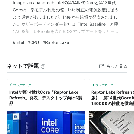
Image via anandtech Intelの第14世代Coreと第13世代
Coreの一部モデル利用の際、Intel純正の電源設定に従う
よう通達がありましたが、Intelから続報が発表されまし
た。マザーボードベンダー各社は「Intel Baseline」と呼
ばれる新しいProfileを含むBIOSアップデートをリリース
しており、一部CPU利用時の不安定性の問題は解消する
#
Intel
#
CPU
#
Raptor Lake
ものと考えていましたが……。
ネットで話題
もっと見る
7
5
ブックマーク
ブックマーク
Intelが第14世代Core「Raptor Lake
Raptor Lake Refr
Refresh」発表、デスクトップ向け6製
版】 - 第14世代Core i
品
14600Kの性能を徹