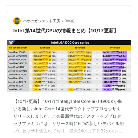
Lake で使用されるコマンド セットに関するさまざまな
情報を公開しました。これらの情報により、AVX-VNNI-
•
INT16、SHA512、SM3、SM4…
ハオのガジェット工房
3年前
Intel 第14世代CPUの情報まとめ【10/17更新】
【10/17更新】 10/17にIntelはIntel Core i9-14900Kが率
いる新しいIntel Core 14世代デスクトッププロセッサを
リリースしました。この最新世代のデスクトッププロセ
ッサフ​​ァミリには、リリース時に6つの新しいモバイル用
プロセッサも含まれており、最大24のコアと32のスレッ