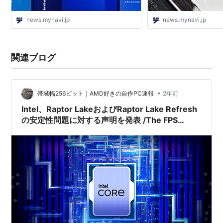
news.mynavi.jp
news.mynavi.jp
関連ブログ
•
帯域幅256ビット｜AMD好きの自作PC速報
2年前
Intel、Raptor LakeおよびRaptor Lake Refresh
の安定性問題に対する声明を発表 /The FPS
Review