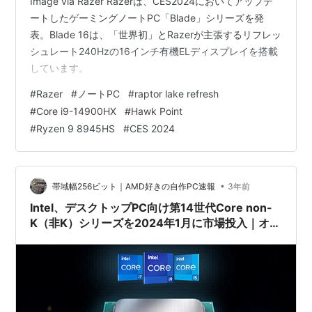
Image via Razer Razerは、CES2024においてアップデ
ートしたゲーミングノートPC「Blade」シリーズを発
表。Blade 16は、「世界初」とRazerが主張するリフレッ
シュレート240Hzの16インチ有機ELディスプレイを搭載
しています。
#
Razer
#
ノートPC
#
raptor lake refresh
#
Core i9-14900HX
#
Hawk Point
#
Ryzen 9 8945HS
#
CES 2024
•
帯域幅256ビット｜AMD好きの自作PC速報
3年前
Intel、デスクトップPC向け第14世代Core non-
K（非K）シリーズを2024年1月に市場投入｜オー
バークロック機能なしのTDP65Wシリーズ
/TechPowerUp