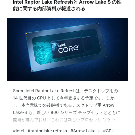
Intel Raptor Lake Refreshと Arrow Lake S の性
能に関する内部資料が報道される
Sorce:Intel Raptor Lake Refreshは、デスクトップ用の
14 世代目の CPU として今年登場する予定です。しか
し、本当意味での後継機であるデスクトップ用 Arrow
Lake-S も、新しい 800 シリーズ チップセットとともに
開発が進んでおり、これには新しいプロセッサ ソケット
が搭載され、正確な詳細は間もなく公開される見込みで
#
Intel
#
raptor lake refresh
#
Arrow Lake-s
#
CPU
す。 Videocardz.com は 最近、Arrow Lake と Lunar