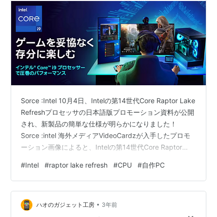
Sorce :Intel 10月4日、Intelの第14世代Core Raptor Lake
Refreshプロセッサの日本語版プロモーション資料が公開
され、新製品の簡単な仕様が明らかになりました！
Sorce :intel 海外メディアVideoCardzが入手したプロモ
ーション画像によると、Intelの第14世代Core Raptor
Lake RefreshにはCore i9、i7、i5のバージョンがある
#
Intel
#
raptor lake refresh
#
CPU
#
自作PC
が、具体的なモデルは明らかにされていない。 新世代プ
ロセッサは、最大 6 GHz の周波数と最大 24 コアに加
え、5.6 GHz 20 コアおよび 5.3 GHz 16 コア バージョ…
•
ハオのガジェット工房
3年前