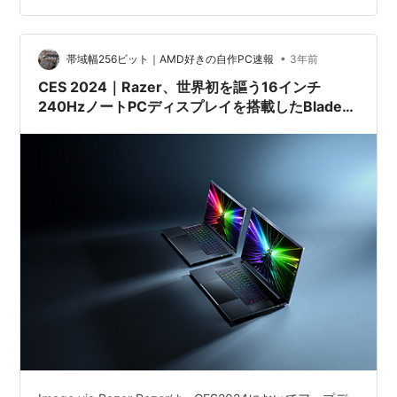
•
帯域幅256ビット｜AMD好きの自作PC速報
3年前
CES 2024｜Razer、世界初を謳う16インチ
240HzノートPCディスプレイを搭載したBlade
16を発表。Blade 14とBlade 18もアップデート
/TechPowerUp