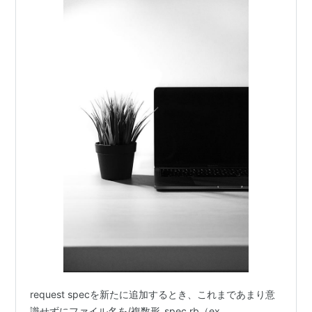
request specを新たに追加するとき、これまであまり意
識せずにファイル名を/複数形_spec.rb（ex.