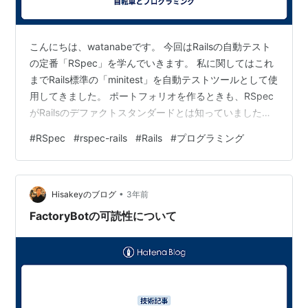
こんにちは、watanabeです。 今回はRailsの自動テスト
の定番「RSpec」を学んでいきます。 私に関してはこれ
までRails標準の「minitest」を自動テストツールとして使
用してきました。 ポートフォリオを作るときも、RSpec
がRailsのデファクトスタンダードとは知っていました
が、 学習コストを勘案してminitestを使うことにしてい
#
RSpec
#
rspec-rails
#
Rails
#
プログラミング
ました。 Railsを採用している企業ではRSpecを使ってい
ることがほとんどなので学ばない道はないかなーという
感じで学習することに決めました。 教材 RSpecの教材と
•
しては定番？の「Everyday Rails - RSpecによるRail…
Hisakeyのブログ
3年前
FactoryBotの可読性について