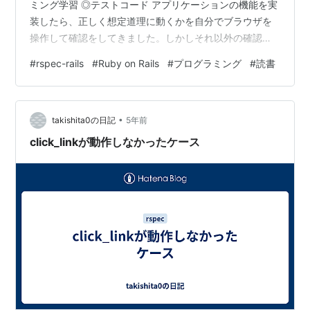
ミング学習 ◎テストコード アプリケーションの機能を実
装したら、正しく想定道理に動くかを自分でブラウザを
操作して確認をしてきました。しかしそれ以外の確認方
法もあります。 それは動作を確認するためのコードを書
#
rspec-rails
#
Ruby on Rails
#
プログラミング
#
読書
いて、そのコードを実行し、自動で確認する「テストコ
ード」と呼ばれる方法です。 ◎Rspec RspecはRuby on
Railsのテストコードを書くために用いられるGemです。
•
なぜ、テストコードを書く必要があるのか。ブラウザで
takishita0の日記
5年前
の確認ではだめなのか。◎テストコードを書く意義・ク
click_linkが動作しなかったケース
オリテ…