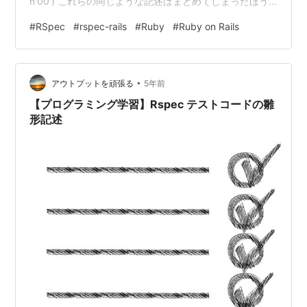
n'00') これらの同じような記述はまとめてしまったほう
が効率的になります。 その時、使用するものが
#
RSpec
#
rspec-rails
#
Ruby
#
Ruby on Rails
FactoryBotになります。 インスタンスをまとめることが
できるGemになります。 他のファイルで予め各クラスの
インスタンスに定める値を設定しておき、各テストコー
•
ドで使用できます。 ◎FactoryBot…
アウトプットを頑張る
5年前
【プログラミング学習】Rspec テストコードの雛
形記述