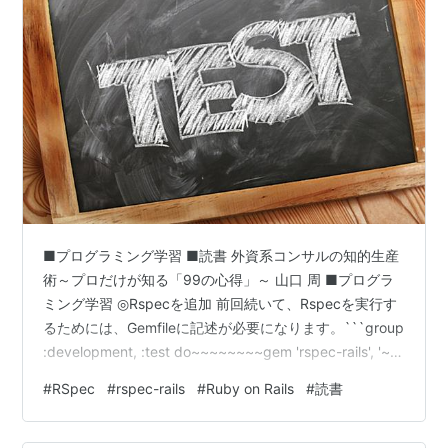
■プログラミング学習 ■読書 外資系コンサルの知的生産
術～プロだけが知る「99の心得」～ 山口 周 ■プログラ
ミング学習 ◎Rspecを追加 前回続いて、Rspecを実行す
るためには、Gemfileに記述が必要になります。```group
:development, :test do~~~~~~~~gem 'rspec-rails', '~>
4.0.0'```記述後、bunble installを実行します。 ◎Rspec
#
RSpec
#
rspec-rails
#
Ruby on Rails
#
読書
をインストール実行 ```rails g rspec:install```.rspecフ
ァイルを開いて、以下の記述をする。テストコードの結
果をターミナル上に可視化するための…