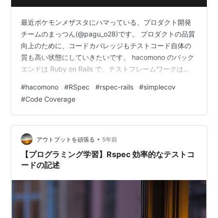
最近ポケモンメザスタにハマっている、プロダクト開発
チームのまっつん(@pagu_o28)です。 プロダクトの品質
向上のために、コードカバレッジもテストコード自体の
質も高い状態にしていきたいです。 hacomono のバック
エンドは Ruby on Rails で、テストフレームワークは
rspec です。今回はバックエンド側のコードカバレッジ
#
hacomono
#
RSpec
#
rspec-rails
#
simplecov
の測定について書きます。 1. カバレッジレポートを確認
#
Code Coverage
できる状態にする まずは現状の確認をしました。
simplecov を導入済みでしたが、何故かちゃんと計測で
きていない状態でした。 なぜ計測できていないのかを調
査するところからはじめました。 Simp…
•
アウトプットを頑張る
5年前
【プログラミング学習】Rspec 効率的なテストコ
ードの記述