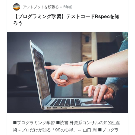
•
アウトプットを頑張る
5年前
【プログラミング学習】テストコードRspecを知
ろう
■プログラミング学習 ■読書 外資系コンサルの知的生産
術～プロだけが知る「99の心得」～ 山口 周 ■プログラ