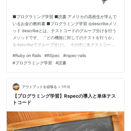
■プログラミング学習 ■読書 アメリカの高校生が学んで
いるお金の教科書 ■プログラミング学習 ◎describeメソ
ッド describeとは、テストコードのグループ分けを行う
メソッドです。 「どの機能に対してのテストを行うか」
をdescribeでグループ分けし、その中に各テストコード
を記述します。describeにつづく、do~endの間に、さら
#
Ruby on Rails
#
RSpec
#
rspec-rails
にdescribeメソッドを記述することで、入れ子構造をと
#
プログラミング学習
#
読書
ることもできます。 describe 'テスト内容' do #テスト内
容に関してのテストコードを記述 end 上記で、どの機能
に対してテストを行うかを明記できました。◎itメソッド
itメソッ…
•
アウトプットを頑張る
5年前
【プログラミング学習】Rspecの導入と単体テス
トコード