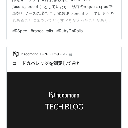
/users_spec.rb）としていたが、既存のrequest specで
単数リソースの場合には/単数形_spec.rbとしているもの
もあることに気づいてどうすべきか迷ったことがありま
した。 という相談をしたところ、 「rspec-railsについて
#
RSpec
#
rspec-rails
#
RubyOnRails
くるジェネレータは複数形で作るようになっている
（pluralizeしている）ので、複数形で問題なさそう」
https://github.com/rspec/rspec-
•
rails/blob/v6.0.1/lib/generators…
hacomono TECH BLOG
4年前
コードカバレッジを測定してみた