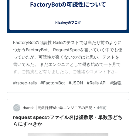
FactoryBotの可読性 Railsのテストでは当たり前のように
つかうFactoryBot。 RequestSpecを書いていく中でも使
っていたが、可読性が良くないのではと思い、テストを
書いてみた。 まだエンジニアとして働き始めて一ヶ月で
す。ご指摘など有りましたら、ご連絡やコメント下さ
い。 よろしくお願いします。 なんのためのテスト？ API
#
rspec-rails
#
FactoryBot
#
JSON
#
Rails API
#
勉強
側の受け取るテストを書いていく。 Rails側でjsonデータ
を受け取り、正しい挙動を示すのかどうかを判断するテ
スト FactoryBotを使って、定義する よくやる定義
•
FactoryBotを定義して、Rspecのテストで使う
rhanda | 元銀行員Web系エンジニアの日記
4年前
Factory.def…
request specのファイル名は複数形・単数形どち
らにすべきか