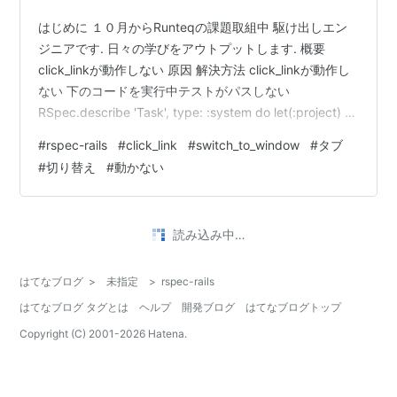
はじめに １０月からRunteqの課題取組中 駆け出しエン
ジニアです. 日々の学びをアウトプットします. 概要
click_linkが動作しない 原因 解決方法 click_linkが動作し
ない 下のコードを実行中テストがパスしない
RSpec.describe 'Task', type: :system do let(:project) {
create(:project) } let(:task) { create(:task, project_id:
#
rspec-rails
#
click_link
#
switch_to_window
#
タブ
project.id) } describe 'Task一覧' do context '正常系' do
#
切り替え
#
動かない
it 'Project詳細からTa…
読み込み中…
はてなブログ
>
未指定
>
rspec-rails
はてなブログ タグとは
ヘルプ
開発ブログ
はてなブログトップ
Copyright (C) 2001-
2026
Hatena.