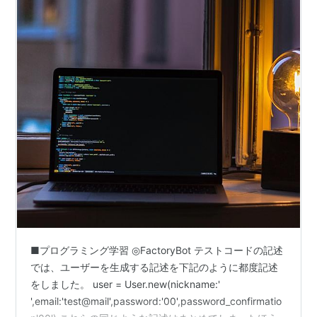
■プログラミング学習 ◎FactoryBot テストコードの記述
では、ユーザーを生成する記述を下記のように都度記述
をしました。 user = User.new(nickname:'
',email:'test@mail',password:'00',password_confirmatio