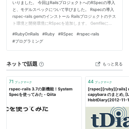
いりました。 今回はRailsプロジェクトへのRSpecの導入
と、モデルスペックについて学びました。 Rspecの導入
rspec-rails gemのインストール Railsプロジェクトのテス
ト環境と開発環境にRSpecを追加します。 Gemfileに
gem 'rspec-rails'と記述します。 rspec-rails gemは学習
#
RubyOnRails
#
Ruby
#
RSpec
#
rspec-rails
した時点ではver6.1.2が最新で、Rails7シリーズに対応し
#
プログラミング
ています。 github.com RSpecのインストール RSpecを
プロジェクトにインストールします。 $ bundle ins…
ネットで話題
もっと見る
71
44
ブックマーク
ブックマーク
rspec-rails 3.7の新機能！System
[rspec][ruby][rails]
Specを使ってみた - Qiita
capybara のまとめ, [
HsbtDiary(2012-11-