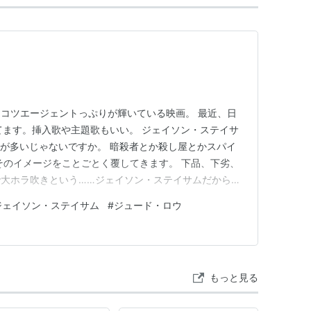
コツエージェントっぷりが輝いている映画。 最近、日
てます。挿入歌や主題歌もいい。 ジェイソン・ステイサ
役が多いじゃないですか。 暗殺者とか殺し屋とかスパイ
そのイメージをことごとく覆してきます。 下品、下劣、
大ホラ吹きという……ジェイソン・ステイサムだから許
た。 ジュード・ロウはナルシストな女たらし系のエー
ジェイソン・ステイサム
#
ジュード・ロウ
さしいという反則級な役です。 しかし！！この映画の
。この人がいないと成…
もっと見る