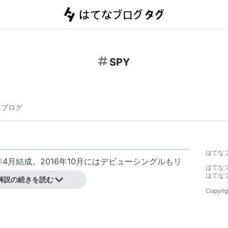
SPY
連ブログ
はてな
年4月結成。2016年10月にはデビューシングルもリ
はてな
はてな
解説の続きを読む
Copyrig