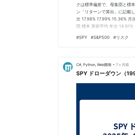
クは標準偏差で、母集団と標
ン「リターンで算出」に記載して
次 17.98% 17.99% 15.36%
団 標本 算術平均 年次 14.91% 15.
1.13% 0.06% データ数 データ
#
SPY
#
S&P500
#
リスク
•
C#, Python, Web開発
7ヶ月前
SPY ドローダウン（1994