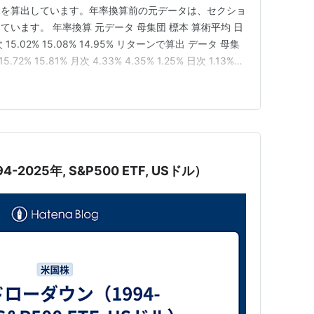
本を算出しています。年率換算前の元データは、セクショ
います。 年率換算 元データ 母集団 標本 算術平均 日
 月次 15.02% 15.08% 14.95% リターンで算出 データ 母集
72% 15.81% 月次 4.33% 4.35% 1.25% 日次 1.13%
 数 年次 10 月次 120 日次 2514 リターンの…
-2025年, S&P500 ETF, USドル）