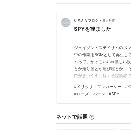
•
いろんなブログ
6ヶ月前
SPYを観ました
ジェイソン・ステイサムのポン
中の作業用BGMとして再生し
ムって、かっこいいor激しい
とか走り屋とか運び屋とか。 
口が悪いうえに軽く陰謀論者で
される役に仕上がっておりまし
#
メリッサ・マッカーシー
#
ジェント。優男なのに強くてや
#
ローズ・バーン
#
SPY
主役はメリッサ・マッカーシー
ネットで話題