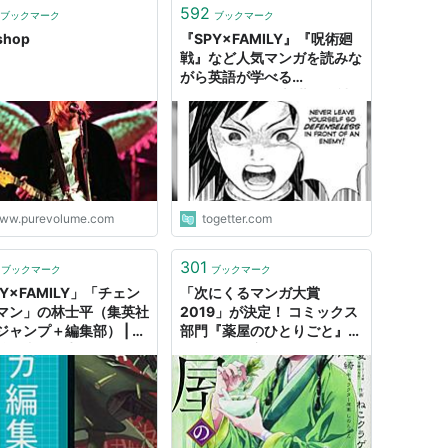
592
ブックマーク
ブックマーク
shop
『SPY×FAMILY』『呪術廻
戦』など人気マンガを読みな
がら英語が学べる
「Langaku」は新世界の神
アプリとなるか？
ww.purevolume.com
togetter.com
301
ブックマーク
ブックマーク
Y×FAMILY」「チェン
「次にくるマンガ大賞
マン」の林士平（集英社
2019」が決定！ コミックス
ジャンプ＋編集部） | マ
部門『薬屋のひとりごと』
集者の原点 Vol.5 - コ
Webマンガ部門
クナタリー
『SPY×FAMILY』 | ダ・ヴ
ィンチWeb