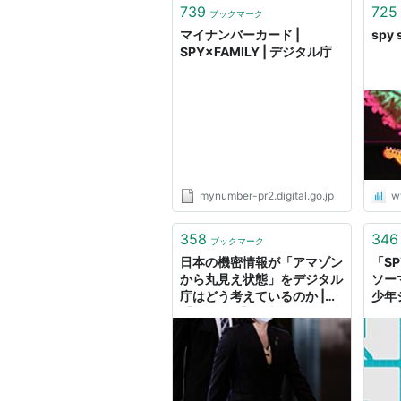
739
725
ブックマーク
マイナンバーカード |
spy 
SPY×FAMILY | デジタル庁
mynumber-pr2.digital.go.jp
w
358
346
ブックマーク
日本の機密情報が「アマゾン
「SP
から丸見え状態」をデジタル
ソー
庁はどう考えているのか |
少年
【Eye Spy】日本人の個人情
ンガ編
報が筒抜けになる可能性も
ミッ