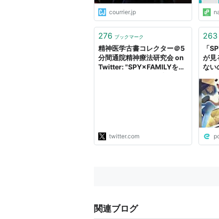
courrier.jp
n
276
263
ブックマーク
精神医学古書コレクター＠5
「SP
分間通院精神療法研究会 on
が見
Twitter: "SPY×FAMILYを
ない
黙々と観ている。一生懸命コ
メディにしようとしている
が、それでも隠しきれない悲
惨さが苦しくて仕方がない。
偽両親であるロイドとヨル
は、その生育史を踏まえると
「大人になったアーニャ」で
twitter.com
p
ある。そんな不遇な彼らは身
を寄せ合い生きている。→
#SPY_FAMILY"
関連ブログ