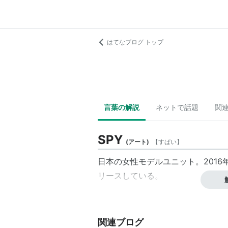
はてなブログ トップ
言葉の解説
ネットで話題
関
SPY
(
アート
)
【
すぱい
】
日本の女性モデルユニット。2016
リースしている。
関連ブログ