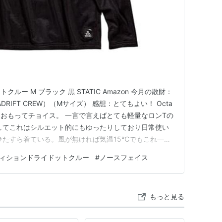
トクルー M ブラック 黒 STATIC Amazon 今月の散財：
DRIFT CREW）（Mサイズ） 感想：とてもよい！ Octa
おもってチョイス。 一言で言えばとても軽量なロンTの
してこれはシルエット的にもゆったりしており日常使い
ひたすら着ている。風が無ければ気温15℃でもこれ一枚
時のトレランにも使えるはず。 ちなみに迷ったのはノース
ィションドライドットクルー
#
ノースフェイス
ンドライドットクルー」。 シルエットがタイトなの
もっと見る