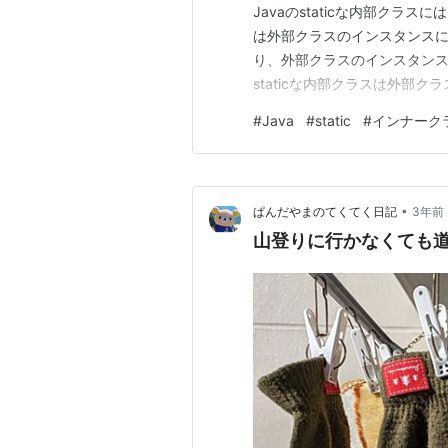
Javaのstaticな内部クラス
は外部クラスのインスタンスに
り、外部クラスのインスタンスが
staticな内部クラスは外部ク
staticメンバにはアクセスでき
#
Java
#
static
#
インナーク
なコンテキスト内で定義されて
•
ぱんだやまのてくてく日記
3年前
山登りに行かなくても