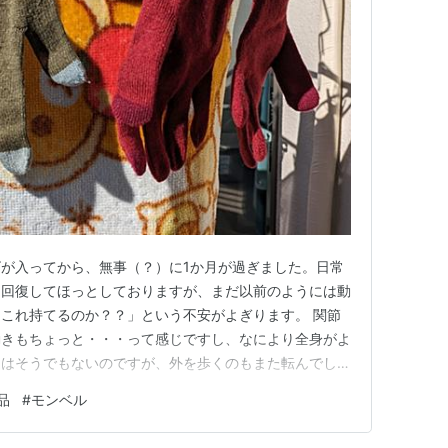
が入ってから、無事（？）に1か月が過ぎました。日常
に回復してほっとしておりますが、まだ以前のようには動
これ持てるのか？？」という不安がよぎります。 関節
動きもちょっと・・・って感じですし、なにより全身がよ
近はそうでもないのですが、外を歩くのもまた転んでしま
し、他の人がぶつかってきたらどうしよう・・などと思い
品
#
モンベル
ｗｗ。 なので、山登りなどとんでもないことで、ハイ
さま・・かろうじてお散歩程…