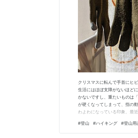
クリスマスに転んで手首にヒビ
生活にはほぼ支障がないほど
かないですし、重たいものは「
が硬くなってしまって、指の
わよわになっている印象。最
うのではないかと不安でした
#
登山
#
ハイキング
#
登山用
基本そ～～っと生きてきました
キングすら躊躇してしまうあり