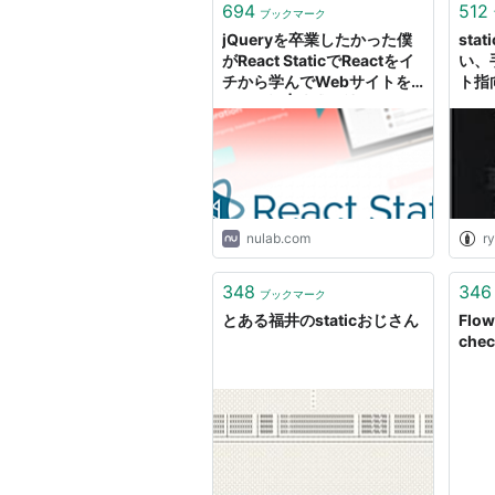
694
512
ブックマーク
jQueryを卒業したかった僕
sta
がReact StaticでReactをイ
い、
チから学んでWebサイトを
ト指
作った話 | 株式会社ヌーラボ
いに
(Nulab inc.)
ーを
nulab.com
ry
348
346
ブックマーク
とある福井のstaticおじさん
Flow 
chec