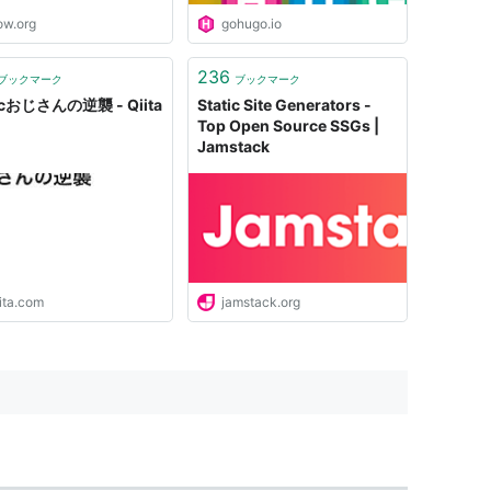
ow.org
gohugo.io
236
ブックマーク
ブックマーク
ticおじさんの逆襲 - Qiita
Static Site Generators -
Top Open Source SSGs |
Jamstack
ita.com
jamstack.org