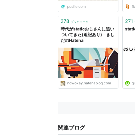
posfie.com
fl
278
271
ブックマーク
時代がstaticおじさんに追い
sta
ついてきた(追記あり) - きし
だのHatena
nowokay.hatenablog.com
qi
関連ブログ