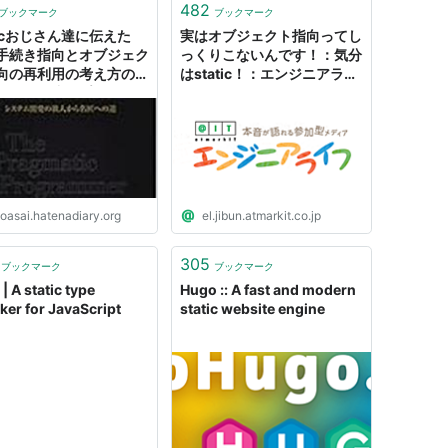
482
ブックマーク
ブックマーク
ticおじさん達に伝えた
実はオブジェクト指向ってし
手続き指向とオブジェク
っくりこないんです！：気分
向の再利用の考え方の違
はstatic！：エンジニアライ
ついて - 達人プログラマ
フ
目指して
oasai.hatenadiary.org
el.jibun.atmarkit.co.jp
305
ブックマーク
ブックマーク
| A static type
Hugo :: A fast and modern
ker for JavaScript
static website engine