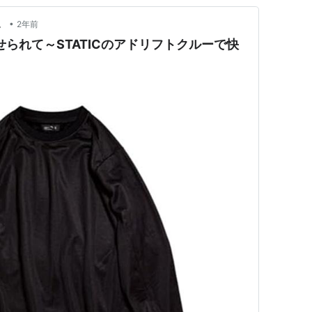
•
。
2年前
せられて～STATICのアドリフトクルーで快