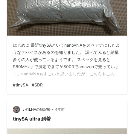
はじめに 最近tinySAというnanoVNAをスペアナにしたよ
うなデバイスがあるのを知りました。 調べてみると結構
多くの人が使っているようです。 スペックを見ると
960MHzまで測定できて￥8000でamazonで売っていま
す。nanoVNAもすごいと思いましたが、こちらもこの価
格は驚きです。 さらに調べているとなんと6GHzまで測
#
tinySA
#
SDR
定できるtinySA-ULTRAというバージョンアップ版が昨年
発売された模様。 www.tinysa.org tinySAより値段も上が
ってはいますが、それでも2万円弱です。ほぼ衝動買いに
•
近い感じで、ポチっとやってしまいました。 やっと届い
JH1LHVの雑記帳
4年前
た！！！ amazonで…
tinySA ultra 到着