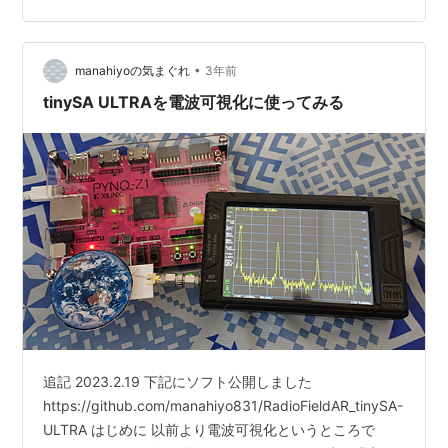
シロしかないため、Amazonを徘徊してこちらを購入。
→TinySA eituesy KUAMOO スペクトラムアナライザ
2021アップグレード 携帯型Tinysaスペクトラムアナライ
•
manahiyoの気まぐれ
3年前
ザ 信号発生…
tinySA ULTRAを電波可視化に使ってみる
追記 2023.2.19 下記にソフト公開しました
https://github.com/manahiyo831/RadioFieldAR_tinySA-
ULTRA はじめに 以前より電波可視化というところで