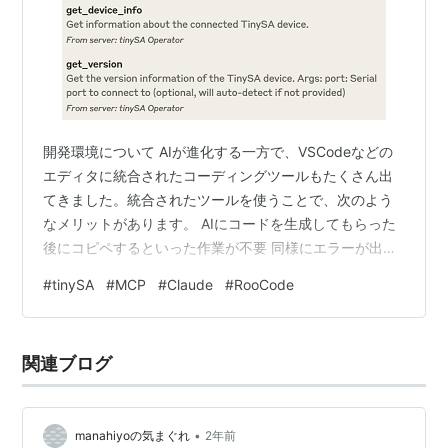
開発環境について AIが進化する一方で、VSCodeなどの
エディタに統合されたコーディングツールもたくさん出
てきました。統合されたツールを使うことで、次のよう
なメリットがあります。 AIにコードを生成してもらった
後にコピペするといった作業が不要 同様にエラーが出た
ときにチャットボックスにコピペが不要 プロジェクトフ
#
tinySA
#
MCP
#
Claude
#
RooCode
ォルダにあるファイルを自動的に読み込んでくれる。フ
ァイルの生成もしてくれる。フォルダごとファイルの解
析もしてくれる 自動的に実行したり、結果を確認しエラ
関連ブログ
ーが出たら自動的に修正作業も進めてくれる github.com
ちなみに、私のお気に入りは「Roo-Code」です。フリー
で使えるの…
•
manahiyoの気まぐれ
2年前