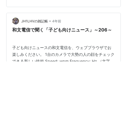
到着時のファームは、2022-11-02 バージョンです。 早
速、公式 wiki! から最新ファームをダウンロードしてバー
ジョンアップしました。（DFU への移行は、ジョグボタ
•
ン＋電源オン）今日現在、2022-12-21 のバージョンが最
JH1LHVの雑記帳
4年前
新…
和文電信で聞く「子ども向けニュース」～206～