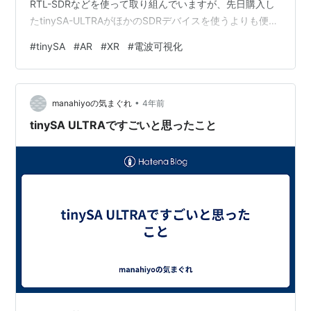
RTL-SDRなどを使って取り組んでいますが、先日購入し
たtinySA-ULTRAがほかのSDRデバイスを使うよりも便利
そうに思い、やってみました。 電波可視化において
#
tinySA
#
AR
#
XR
#
電波可視化
tinySA-ULTRAを使うメリットとデメリット メリット ・
測定周波数範囲が広い。特にこのULTRAは6GHzまで測れ
るとなっています。 ・広帯域での周波数スイープが速
•
い、ノイズの周波数が分からない時はとても便利 ・FF…
manahiyoの気まぐれ
4年前
tinySA ULTRAですごいと思ったこと