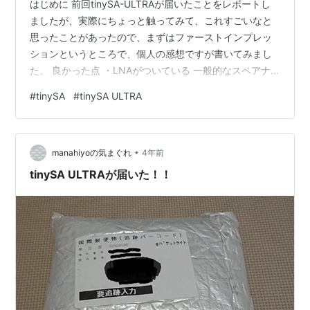
はじめに 前回tinySA-ULTRAが届いたことをレポートし
ましたが、実際にちょっと触ってみて、これすごいなと
思ったことがあったので、まずはファーストインプレッ
ションというところで、個人の感想ですが書いてみまし
た。 良かった点 ・LNAがついている 一般的なスペアナ
でもプリアンプはオプションだったりするのですが、こ
#
tinySA
#
tinySA ULTRA
んな低コストのものに入っているのは驚異的です。もち
ろんON/OFF設定可能。 ・ATTがついている 0-31dBまで
設定できる。広帯域のMMICのATTが1個入っているだけ
•
とも言えますが、これだけ低コストのものに入れている
manahiyoの気まぐれ
4年前
のはこだわりを感じました。 ・充電中に赤ランプがつい
tinySA ULTRAが届いた！！
ている …