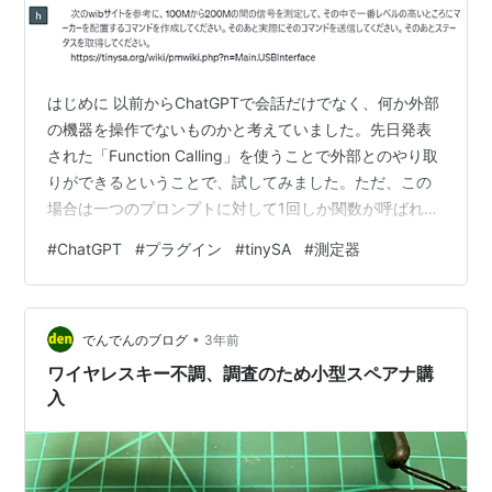
はじめに 以前からChatGPTで会話だけでなく、何か外部
の機器を操作でないものかと考えていました。先日発表
された「Function Calling」を使うことで外部とのやり取
りができるということで、試してみました。ただ、この
場合は一つのプロンプトに対して1回しか関数が呼ばれな
いようで、まとめて指示ができないという、いまいちな
#
ChatGPT
#
プラグイン
#
tinySA
#
測定器
結果でした。 そんなか先日waitlistに登録していたプラグ
イン開発の通知が届き、プラグインであればいろいろ融
通が利きそうであることから、この機会にやってみまし
•
た。 今回はローカル動作での実験レベルですが、いろい
でんでんのブログ
3年前
ろ応用がありそうです。 ここではChatGPTからtiny…
ワイヤレスキー不調、調査のため小型スペアナ購
入