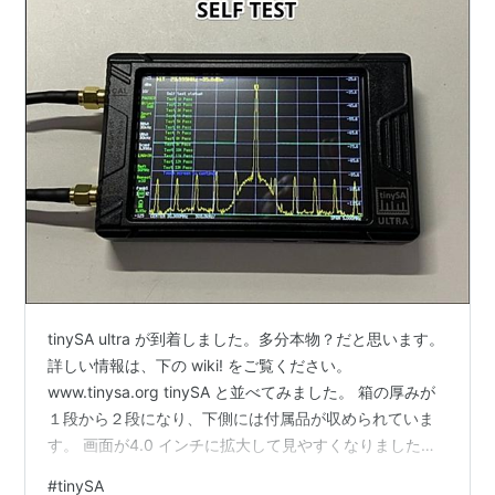
tinySA ultra が到着しました。多分本物？だと思います。
詳しい情報は、下の wiki! をご覧ください。
www.tinysa.org tinySA と並べてみました。 箱の厚みが
１段から２段になり、下側には付属品が収められていま
す。 画面が4.0 インチに拡大して見やすくなりました。
32G の microSD が本体のスロットに入っていました。
#
tinySA