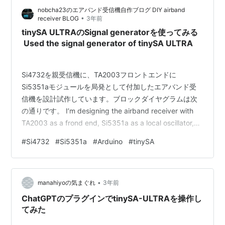
nobcha23のエアバンド受信機自作ブログ DIY airband
数情報がありますので、ここ…
•
receiver BLOG
3年前
tinySA ULTRAのSignal generatorを使ってみる
Used the signal generator of tinySA ULTRA
Si4732を親受信機に、TA2003フロントエンドに
Si5351aモジュールを局発として付加したエアバンド受
信機を設計試作しています。ブロックダイヤグラムは次
の通りです。 I’m designing the airband receiver with
TA2003 as a frond end, Si5351a as a local oscillator,
and Si4732 as a mother receiver. The block diagram is
#
Si4732
#
Si5351a
#
Arduino
#
tinySA
below. ブロックダイヤグラム この受信機のデバッグに、
この受信機のPANELを独立させて作ったRF信号源が活躍
しています。 …
•
manahiyoの気まぐれ
3年前
ChatGPTのプラグインでtinySA-ULTRAを操作し
てみた