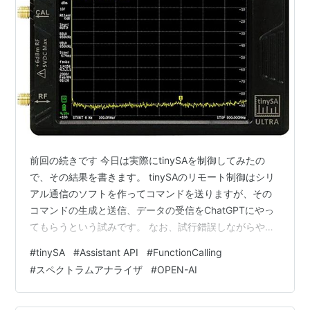
前回の続きです 今日は実際にtinySAを制御してみたの
で、その結果を書きます。 tinySAのリモート制御はシリ
アル通信のソフトを作ってコマンドを送りますが、その
コマンドの生成と送信、データの受信をChatGPTにやっ
てもらうという試みです。 なお、試行錯誤しながらやっ
ている状態なので、いろいろ間違いも含まれているかも
#
tinySA
#
Assistant API
#
FunctionCalling
しれません。その場合はご指摘いただけるとありがたい
#
スペクトラムアナライザ
#
OPEN-AI
です。 tinySAとはこんな感じの安価なスペアナです 詳し
くはこちら www.tinysa.org tinySAにFunctionCallingで
コマンドを送信する シリアル通信についてはweb上に多