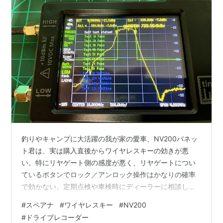
釣りやキャンプに大活躍の我が家の愛車、NV200バネッ
ト君は、実は購入直後からワイヤレスキーの効きが悪
い。特にリヤゲート側の感度が悪く、リヤゲートについ
ているボタンでロック／アンロック操作はかなりの確率
で効かない。定期点検や車検時にディーラーに相談した
が「動いていますけどね～．．．」という感じで効きに
#
スペアナ
#
ワイヤレスキー
#
NV200
くさが伝わらず今に至る．．． 電波関連には詳しくな
#
ドライブレコーダー
く、手持ちの測定機器もテスターや低速のポータブルオ