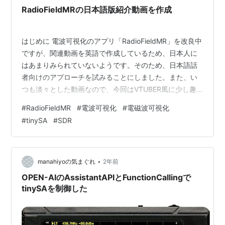
RadioFieldMRの日本語版紹介動画を作成
はじめに 電波可視化のアプリ「RadioFieldMR」を改良中
ですが、関連動画を英語で作成しているため、日本人に
はあまりみられていないようです。そのため、日本語話
者向けのアプローチを試みることにしました。また、い
つも淡々とした動画なので、今回はVTUBER風に少し趣
を変えてみました。 アバターを表示する方法：初心者向
#
RadioFieldMR
#
電波可視化
#
電磁波可視化
けツールを試してみた いくつか候補はありましたが、下
#
tinySA
#
SDR
記が一番ポピュラーなようです。ちょうどセールで半額
になっていたので、ポチっとしてしまいました。
denchisoft.com ちょっとググると初心者向けの説明動画
がたくさんあるので、初めてできたがさほど苦労せず使
•
manahiyoの気まぐれ
2年前
えました。自分の…
OPEN-AIのAssistantAPIとFunctionCallingで
tinySAを制御した