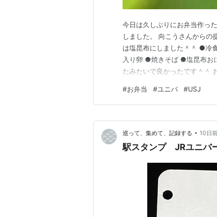
今日は久しぶりにお弁当作った
しました。 向こうさんからの
は塩昆布にしました＾＾ ●冷食
入り卵 ●焼きそば ●塩昆布お
たみたいで良かったです＾＾ 
は、頑張って家族分のユニバの
#
お弁当
#
ユニバ
#
USJ
人的な目標の一つでした！！ 
ど… そのお陰で今年の結婚記
•
巡って、集めて、記録する
10日
駅スタンプ JRユニバ