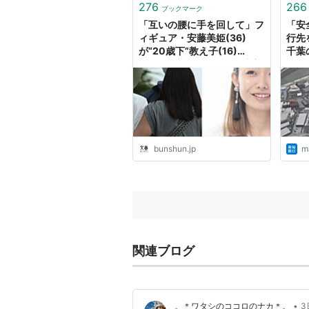
276
266
ブックマーク
「互いの腰に手を回して」フ
「安
ィギュア・安藤美姫(36)
行先
が“20歳下”教え子(16)
千葉
と“USJ手つなぎデート”密着
写真「電車の中でも抱き合っ
て…」 | 文春オンライン
bunshun.jp
ma
関連ブログ
•
。＊ワタシのココロのナカ＊。
3