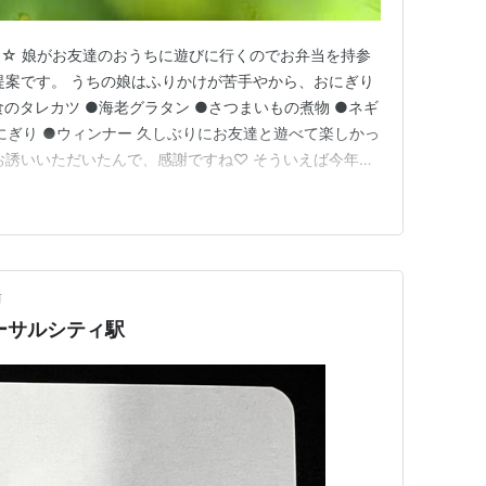
☆ 娘がお友達のおうちに遊びに行くのでお弁当を持参
提案です。 うちの娘はふりかけが苦手やから、おにぎり
のタレカツ ●海老グラタン ●さつまいもの煮物 ●ネギ
にぎり ●ウィンナー 久しぶりにお友達と遊べて楽しかっ
お誘いいただいたんで、感謝ですね♡ そういえば今年度
年パスを買いました！！ これも仕事を始めてからの個
安い方の年パスではあるから、除外日が結構あるんやけ
念日は、夫…
前
ーサルシティ駅