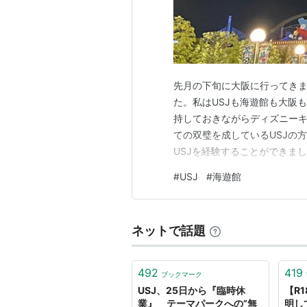
先月の下旬に大阪に行ってきま
た。私はUSJも海遊館も大阪
持しておきながらディズニー
ての双璧を成しているUSJの
USJを経験することができま
行させてもらった甥っ子家族に
#
USJ
#
海遊館
リーケースの小型のものを生
いう形を採用しました。そもそ
ネットで話題
492
419
ブックマーク
USJ、25日から『臨時休
【R
業』 テーマパークへの”無
明し