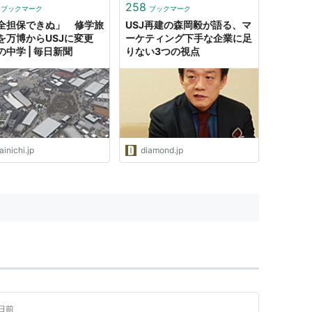
258
ブックマーク
ブックマーク
全担保できぬ」 修学旅
USJ再建の森岡毅が語る、マ
を万博からUSJに変更
ーケティング下手な企業に足
の中学 | 毎日新聞
りない3つの視点
inichi.jp
diamond.jp
日前