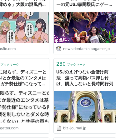
揉める」大阪の謎風俗店
ーの元USJ森岡毅氏にゲーム
レポ漫画が男のロマン
産業やテーマパークの今後を
NPC姦だ」「夜のUSJ」
聞いてみた
osfie.com
news.denfaminicogamer.jp
280
ブックマーク
ブックマーク
に限らず、ディズニーと
USJのえげつない金儲け商
SJとか最近のエンタメは
法 煽って高額パス押し付
"ガチ勢仕様"になってい
け、購入しないと長時間行列
「情報戦を制しないとダ
時点で楽しくない」と共
声も
ogetter.com
biz-journal.jp