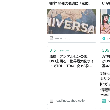
観客”開催の要請に「意図を
いが
はかりかねている」
潜入
→「
www.fnn.jp
p
315
309
ブックマーク
船橋・アンデルセン公園、
万博
USJ上回る 世界最大級サイ
かU
トでTDL、TDSに次ぐ3位
基本
関係者「信じられない」
る件
（ちばとぴ by 千葉日報） -
メな
Yahoo!ニュース
感の
headlines.yahoo.co.jp
t