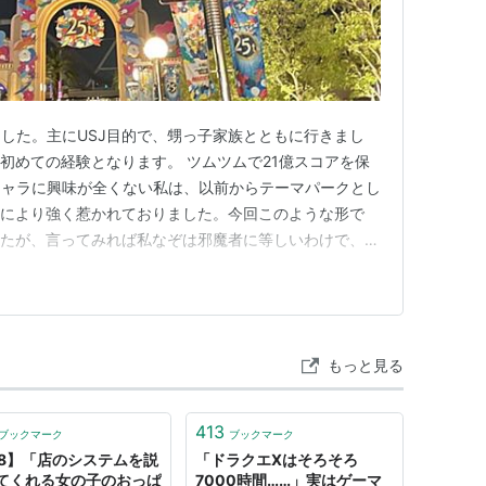
した。主にUSJ目的で、甥っ子家族とともに行きまし
も初めての経験となります。 ツムツムで21億スコアを保
キャラに興味が全くない私は、以前からテーマパークとし
方により強く惹かれておりました。今回このような形で
したが、言ってみれば私なぞは邪魔者に等しいわけで、同
は極大の感謝なのであります。 1日目：移動など キャ
憎持ち合わせていなかったために、リュック二つで行くと
もリュックスタイル…
もっと見る
413
ブックマーク
ブックマーク
18】「店のシステムを説
「ドラクエXはそろそろ
てくれる女の子のおっぱ
7000時間……」実はゲーマ