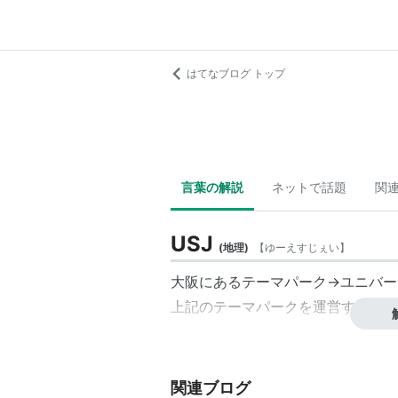
はてなブログ トップ
言葉の解説
ネットで話題
関
USJ
(
地理
)
【
ゆーえすじぇい
】
大阪にあるテーマパーク→
ユニバー
上記のテーマパークを運営する法人
関連ブログ