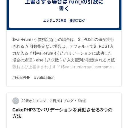
$val->run() 引数指定なしの場合は、$ _POSTの値が実行
される // 引数指定ない場合は、デフォルトで$ _POST入
力が入る if ($val->run()) { // バリデーションに成功した
場合の処理 } else { // 失敗 } // 入力配列が指定されると拡
張および上書きされます if ($val->run(array('username'
=> 'something'))) デフォルトの$_POST以外を使いたい配
#
FuelPHP
#
validation
列のみ、引数に書けば大丈夫でした。 参考: Validation -
クラス - FuelPHP ドキュメント
•
29歳からエンジニア目指すブログ
5年前
CakePHP3でバリデーションを発動させる3つの
方法