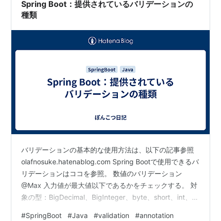
影響する範囲を定義する。 …
Spring Boot：提供されているバリデーションの
種類
バリデーションの基本的な使用方法は、以下の記事参照
olafnosuke.hatenablog.com Spring Bootで使用できるバ
リデーションはココを参照。 数値のバリデーション
@Max 入力値が最大値以下であるかをチェックする。 対
象の型：BigDecimal、BigInteger、byte、short、int、
long 属性 属性の型 説明 value long 最大値 /** 年齢*/
#
SpringBoot
#
Java
#
validation
#
annotation
@Max(100) private int age; # デフォルトメッセージ