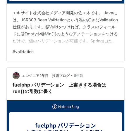
エキサイト株式会社メディア開発の佐々木です。 Javaに
は、JSR303 Bean Validationという私の好きなValidation
仕様があります。@Validをつければ、クラスのフィール
ドに@Emptyや@Min(1)のようなアノテーションをつける
だけで、値のバリデーションが可能です。Springにはこ
れを拡張した@Validatedがあります。この使い方につい
#
validation
て軽く触れます。 @Validはなに？ これはJavaの標準仕
様で、クラスのフィールドにアノテーションをつけて、
所定メソッドを実行するとバリデーションを行ってくれ
•
ます。 @Data class Form { @NotEmpty…
エンジニア2年目 技術ブログ
5年前
fuelphp バリデーション 上書きする場合は
run()の引数に書く