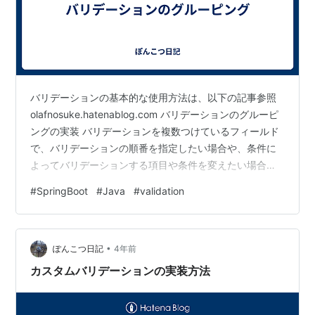
バリデーションの基本的な使用方法は、以下の記事参照
olafnosuke.hatenablog.com バリデーションのグルーピ
ングの実装 バリデーションを複数つけているフィールド
で、バリデーションの順番を指定したい場合や、条件に
よってバリデーションする項目や条件を変えたい場合に
使用する。 グループ分け用のインターフェースを作成す
#
SpringBoot
#
Java
#
validation
る。 処理などは記述する必要はない。 public interface
Group1 { } public interface Group2 { } グループの順序を
指定したい場合は以下のように@GroupSequenceを付与
•
した順番を指定する用のインターフェイスを…
ぽんこつ日記
4年前
カスタムバリデーションの実装方法