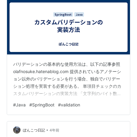
バリデーションの基本的な使用方法は、以下の記事参照
olafnosuke.hatenablog.com 提供されているアノテーシ
ョン以外のバリデーションを行う場合、独自でバリデー
ション処理を実装する必要がある。 単項目チェックのカ
スタムバリデーションの実装方法 「文字列のバイト数チ
ェック」を追加する例を示す。参考 アノテーションの作
#
Java
#
SpringBoot
#
validation
成 ＠Targetでアノテーションの付与対象を定義する。 例
えば、ElementType.FIELDを指定した場合、このアノテ
ーションはフィールドにのみ付与可能となる。 コンマ区
•
切りで複数定義も可能。 @Retentionでアノテーションが
ぽんこつ日記
4年前