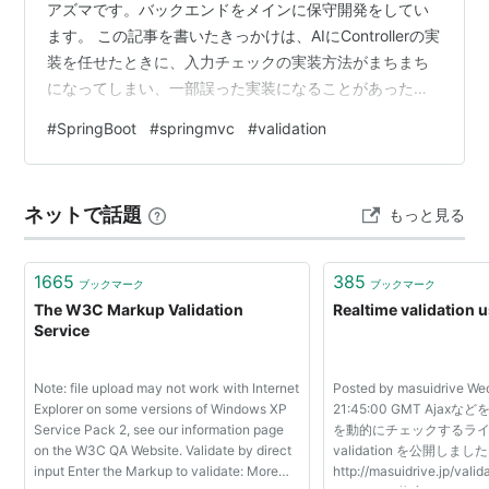
アズマです。バックエンドをメインに保守開発をしてい
ます。 この記事を書いたきっかけは、AIにControllerの実
装を任せたときに、入力チェックの実装方法がまちまち
になってしまい、一部誤った実装になることがあったた
めです。 その理由として考えられたのは、入力チェック
#
SpringBoot
#
springmvc
#
validation
を実現するにはいくつかの定義方法があり、またフレー
ムワークの機能を使うことなく実装もできてしまうこと
でした。 これらの曖昧な実装を防ぐため、フレームワー
ネットで話題
もっと見る
クの機能を用いるのはもちろんのこと、使い方のルール
を定義しておくことで、アプリケーション内で実装方法
を揃えられ、レビューの負荷を下…
1665
385
ブックマーク
ブックマーク
The W3C Markup Validation
Realtime validation 
Service
Note: file upload may not work with Internet
Posted by masuidrive We
Explorer on some versions of Windows XP
21:45:00 GMT Aja
Service Pack 2, see our information page
を動的にチェックするライブラ
on the W3C QA Website. Validate by direct
validation を公開しました
input Enter the Markup to validate: More
http://masuidrive.jp/v