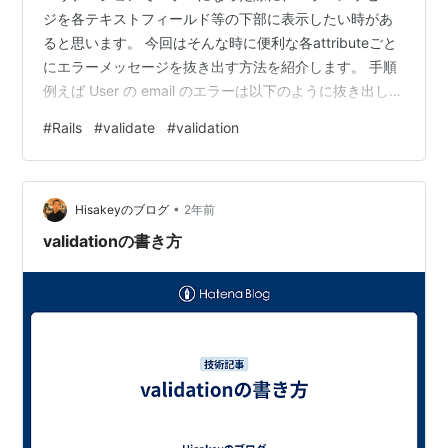
ジを各テキストフィールド等の下部に表示したい時があ
ると思います。 今回はそんな時に便利な各attributeごと
にエラーメッセージを抜き出す方法を紹介します。 手順
例えば User の email のエラーは以下のように抜き出しま
す。 user = User.new user.valid
#
Rails
#
validate
#
validation
user.errors.where(:email) 抜き出したものは配列になって
いるので、以下のようにすれば全てのエラーメッセージ
を日本語化した状態で取得できます。
•
user.errors.where(:email).map(&:full_message) …
Hisakeyのブログ
2年前
validationの書き方