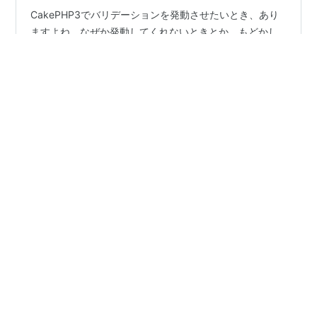
CakePHP3でバリデーションを発動させたいとき、あり
ますよね。なぜか発動してくれないときとか、もどかし
いです。バリデーションを発動させる3つの方法について
説明します。※目次のタイトルではわかりやすく「$this-
>Users」としていますが、「$table」と読み替えて問題
ありません。 ①$this->Users->newEntity() ②$this-
#
バリデーション
#
CakePHP3
#
validation
#
方法
>Users->patchEntity() ③$this->Users->validate() 終
わりに 【自分の環境】 macOS Catalina PHP7.4.2
CakePHP3.8 MAMP5.7 Apache2.2 MySQL5…
•
アクトインディ開発者ブログ
7年前
Vue+Vuexにvalidatorjsを組み合わせると自在に
バリデーションが書ける！