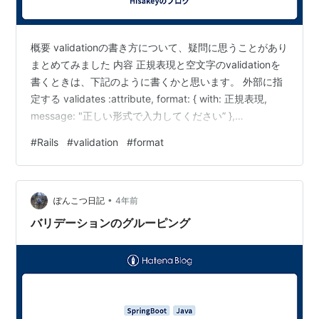
概要 validationの書き方について、疑問に思うことがあり
まとめてみました 内容 正規表現と空文字のvalidationを
書くときは、下記のように書くかと思います。 外部に指
定する validates :attribute, format: { with: 正規表現,
message: "正しい形式で入力してください” },
allow_blank: true 空文字であればvalidationでパスできな
#
Rails
#
validation
#
format
い。もしくは正しいフォーマットではないのでパスでき
ないの意味かと思います。 では、下記のはどうでしょう
か？ 内部に指定する validates :attribute, format: …
•
ぽんこつ日記
4年前
バリデーションのグルーピング