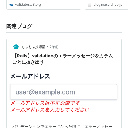
Options
ッセージを指定するだけ
validator.w3.org
blog.masuidrive.jp
ユーザに対してガイドメ
る事ができ、今までの様に.
関連ブログ
•
もふもふ技術部
2年前
【Rails】validationのエラーメッセージをカラム
ごとに抜き出す
バリデーションでエラーになった際に、エラーメッセー