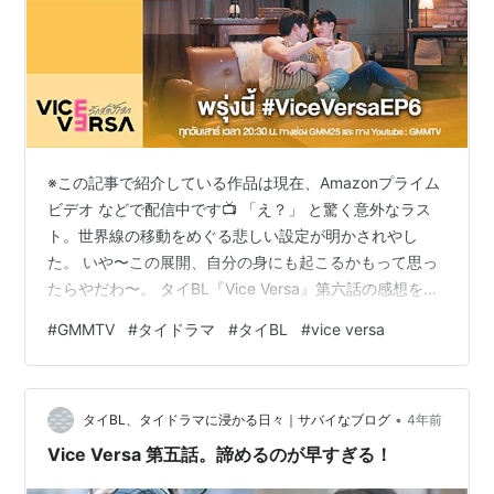
※この記事で紹介している作品は現在、Amazonプライム
ビデオ などで配信中です📺 「え？」 と驚く意外なラス
ト。世界線の移動をめぐる悲しい設定が明かされやし
た。 いや〜この展開、自分の身にも起こるかもって思っ
たらやだわ〜。 タイBL『Vice Versa』第六話の感想を。
rukacchii.hatenablog.com せっかく作った初脚本映画が
#
GMMTV
#
タイドラマ
#
タイBL
#
vice versa
大コケし、仲間はみんな（あきらめがよく）別の道へと
進んでいく。そんな中Peunさんが体借りてるTun君も
「脚本家辞めたら家賃払えん」と実家に戻ると言い出し
•
た。 Tessさんの体を借りてるTalay君はその言葉にすこ
タイBL、タイドラマに浸かる日々｜サバイなブログ
4年前
し動揺。 彼のグラつきを察した自称…
Vice Versa 第五話。諦めるのが早すぎる！