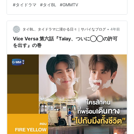
もらえないまま夜も更けた。 大切な彼氏の誕生日を残念
#
タイドラマ
#
タイBL
#
GMMTV
な感じにしてしまったTalayさん。心を入れかえ「毎日が
イベントだ月間」をぶちあげる。 イチャつく日。手をつ
なぐ日。甘い言葉をささやく日。などファンサービス満
•
載の記念日を楽しくこなして一ヶ月。 サプライズデーと
タイBL、タイドラマに浸かる日々｜サバイなブログ
4年前
名づけられた最後の日。雨の降りしきる中ドアのベルが
Vice Versa 第六話『Talay、ついに◯◯の許可
鳴る。 駆けつけ…
を出す』の巻