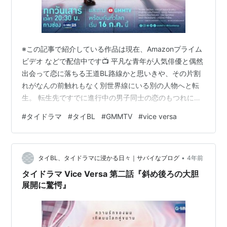
※この記事で紹介している作品は現在、Amazonプライム
ビデオ などで配信中です📺 平凡な青年が人気俳優と偶然
出会って恋に落ちる王道BL路線かと思いきや、その片割
れがなんの前触れもなく別世界線にいる別の人物へと転
生。 転生先ですでに進行中の男子同士の恋のもつれに巻
き込まれていくのかと思いきや！ 前の世界線で恋の予感
#
タイドラマ
#
タイBL
#
GMMTV
#
vice versa
を感じた人気俳優もこの世界線に転生してきて、２人は
互いの正体を知らず心を通わせるようになる。 と、短い
スパンで予想外の展開を続けてきての タイBL『Vice
•
Versa』第三話の感想を rukacchii.hatenablog.com と言
タイBL、タイドラマに浸かる日々｜サバイなブログ
4年前
いつつ三話はこれといったサプライズ展開はなく…
タイドラマ Vice Versa 第二話『斜め後ろの大胆
展開に驚愕』