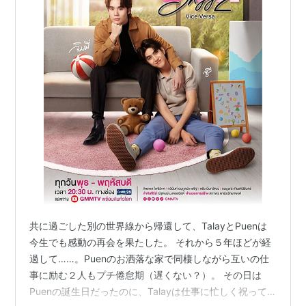
共に過ごした別の世界線から帰還して、TalayとPuenは
今生でも感動の再会を果たした。 それから５年ほどが経
過して……。Puenのお洒落な家で同棲しながら互いの仕
事に励む２人もプチ倦怠期（遅くない？）。 その日は
Puenの誕生日だったのに、Talayは仕事に忙しく祝って