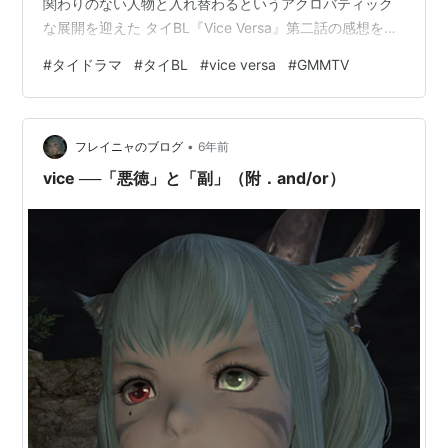
関わりのない人物と入れ替わるというアクロバティック
な展開を迎えた タイBL『Vice Versa』第二話の感想を
rukacchii.hatenablog.com 素朴感のある笑顔が素敵な
#
タイドラマ
#
タイBL
#
vice versa
#
GMMTV
Seaさん演じるTalay君。 彼は元の世界に戻るため「別の
世界線から来た運命の人」を探す事になる。その運命の
人候補として目がつけられたのがTalayがこの世界で体を
•
借りてるTess君（Ohmさん）の友人……らしい人
フレイニャのブログ
6年前
Pakorn（Nanonさん）。 し…
vice ──「悪徳」と「副」（附．and/or）