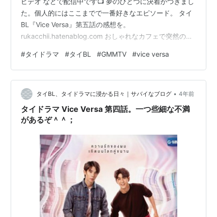
ビデオ などで配信中です📺 夢のひとつに決着がつきまし
た。個人的にはここまでで一番好きなエピソード。 タイ
BL『Vice Versa』第五話の感想を。
rukacchii.hatenablog.com おしゃれなカフェで突然のチ
ュー事件。なんとこのチュー２人の関係にさして大きな
#
タイドラマ
#
タイBL
#
GMMTV
#
vice versa
変化をもたらしません。それより彼らは「夢の実現」が
第一！。 だから物語は数日後。彼らが粉骨砕身してきた
恋愛映画の脚本が受理されるかしないか、からスター
•
ト。 この回の縦軸は「脚本がトントン拍子に映画化され
タイBL、タイドラマに浸かる日々｜サバイなブログ
4年前
て、劇場公開されて、その顛末」を描いています。 タイ
タイドラマ Vice Versa 第四話。一つ些細な不満
のエンタメ事…
があるぞ＾＾；