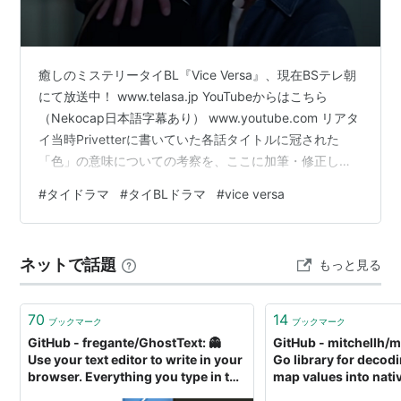
癒しのミステリータイBL『Vice Versa』、現在BSテレ朝
にて放送中！ www.telasa.jp YouTubeからはこちら
（Nekocap日本語字幕あり） www.youtube.com リアタ
イ当時Privetterに書いていた各話タイトルに冠された
「色」の意味についての考察を、ここに加筆・修正しつ
つ再掲載していきます。 EP8. CLOUDY GRAY CLOUDY
#
タイドラマ
#
タイBLドラマ
#
vice versa
GRAYは、「本当の姿が見えない」「本心がわからない」
ことの象徴なのかな、と。というのも、EP8最後の暗闇
でのキスシーンを見て、すごくこの絵を思い出したか
ネットで話題
もっと見る
ら。 www.artpedia.asia cr. GMMTV …
70
14
ブックマーク
ブックマーク
GitHub - fregante/GhostText: 👻
GitHub - mitchellh/m
Use your text editor to write in your
Go library for decod
browser. Everything you type in the
map values into nati
editor will be instantly updated in
structures and vice 