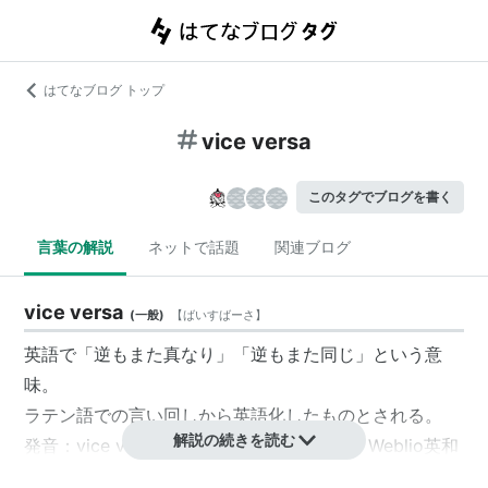
はてなブログ トップ
vice versa
このタグでブログを書く
言葉の解説
ネットで話題
関連ブログ
vice versa
(
一般
)
【
ばいすばーさ
】
英語で「逆もまた真なり」「逆もまた同じ」という意
味。
ラテン語での言い回しから英語化したものとされる。
解説の続きを読む
発音：
vice versaの意味・使い方・読み方 | Weblio英和
辞書