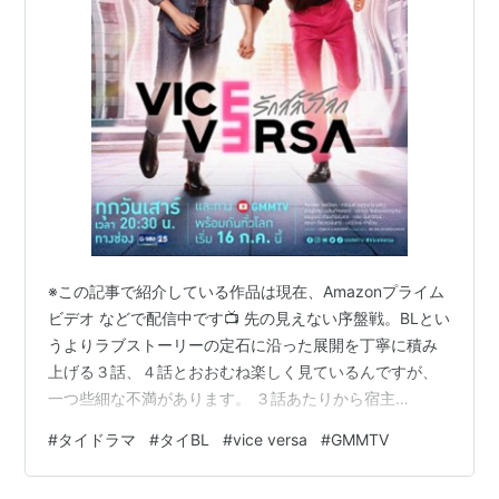
※この記事で紹介している作品は現在、Amazonプライム
ビデオ などで配信中です📺 先の見えない序盤戦。BLとい
うよりラブストーリーの定石に沿った展開を丁寧に積み
上げる３話、４話とおおむね楽しく見ているんですが、
一つ些細な不満があります。 ３話あたりから宿主
（NanonさんとOhmさんですね）が実体として描写され
#
タイドラマ
#
タイBL
#
vice versa
#
GMMTV
なくなってきてるので、宿主と中身（SeaさんとJimmy
さんですね）の紐付けがこんがらっがっちゃうんですよ