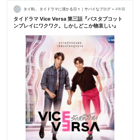
ね。 あれ？Seaさんが今演じているTess君は、Nanonだ
•
っけOhmだっけ？ 後から入れ替わったのがNanonさん演
タイBL、タイドラマに浸かる日々｜サバイなブログ
4年前
じるTunだから、JimmyさんがNanonだね。 と、エピ…
タイドラマ Vice Versa 第三話『バスタブコット
ンプレイにワクワク。しかしどこか物哀しい』