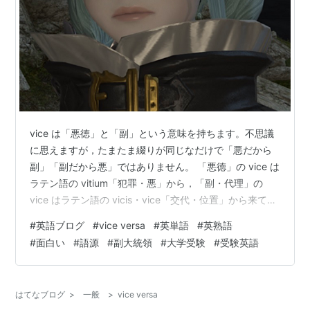
vice は「悪徳」と「副」という意味を持ちます。不思議
に思えますが，たまたま綴りが同じなだけで「悪だから
副」「副だから悪」ではありません。 「悪徳」の vice は
ラテン語の vitium「犯罪・悪」から，「副・代理」の
vice はラテン語の vicis・vice「交代・位置」から来てい
るようです。「位置」と言えば例えば place があります
#
英語ブログ
#
vice versa
#
英単語
#
英熟語
が，in place of N は「N の代わりに」という意味ですか
#
面白い
#
語源
#
副大統領
#
大学受験
#
受験英語
ら「代理・副」の意味になりえますね。 （１）
vice「悪，悪徳，悪行」→vicious「悪意ある，残忍な，
猛烈な」 →vicious circle, vicious cycle「悪循…
はてなブログ
>
一般
>
vice versa