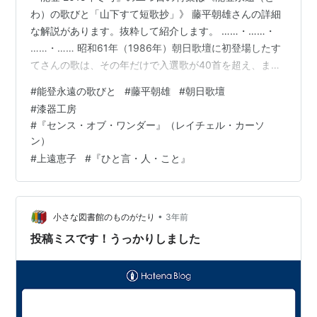
わ）の歌びと「山下すて短歌抄」》 藤平朝雄さんの詳細
な解説があります。抜粋して紹介します。 ……・……・
……・…… 昭和61年（1986年）朝日歌壇に初登場したす
てさんの歌は、その年だけで入選歌が40首を超え、また
たく間に朝日歌壇の多くの読者をとりこにした。 歌の背
#
能登永遠の歌びと
#
藤平朝雄
#
朝日歌壇
後には、厳しくもやさしい奥能登の自然とくらしが見え
#
漆器工房
隠れして、すてさんの短歌に能登や輪島の風土を重ねる
#
『センス・オブ・ワンダー』（レイチェル・カーソ
人も多かった…三方を海に囲まれた半島「能登」をこよ
ン）
なく愛し、生涯のこころの拠り所とした山下すてさん
#
上遠恵子
#
『ひと言・人・こと』
は、平成11年の早春、ひそかに息をひきとった。すてさ
んの短歌に惹かれ、心を洗われ、…
•
小さな図書館のものがたり
3年前
投稿ミスです！うっかりしました