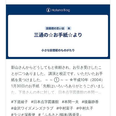
影山さんからどうしてもと依頼され、お引き受けしたこ
とが二つありました。 講演と校正です。いただいたお手
紙を見つけました。 ～ ～ ① ～ ～ ☆平成10年（2004）
1月30日のお手紙「先般はいろいろありがとうございまし
た。下道さんの本に対して、日本点字図書館の本間一夫
さんに序文をいただきました。その本間さんが去る9年11
#
下道綾子
#
日本点字図書館
#
本間一夫
#
後藤静香
月４、5日、NHK朝四時の心の時代で放送されましたの
#
金沢ワイズメンズクラブ
#
中村富子
#
中村久子
で、その録音を同封いたします。また、後藤静香（せい
#
ラジオ深夜便
#
『ふるさと/鶴来/再発見』