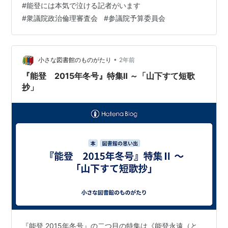
#
能登には本気で泣ける記者がいます
縦14.5㎝、横4㎝のスペースに200文字の「つぶやき」と
#
衆議院政治倫理審査会
#
参議院予算委員会
そのスナップ写真。 小さな図書館の記録『ひと言・人・
こと』が当初は『つぶやき』名…
•
小さな図書館のものがたり
2年前
『能登 2015年冬号』特集Ⅱ ～「山下すて短歌
抄」
『能登 2015年冬号』の二つ目の特集は《能登永遠（と