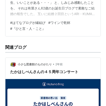
生、いいことがある・・・」 と、しみじみ感動したこと
を。 それは有屋さん62歳のお誕生日ブログで素敵なご結
婚の報告でした。 互いに結婚２回目というARI・KUMAさ
ん、はてなブログが縁結びになるとは！ほんとうにこん
#
はてなブログが縁結び
#
ワインで乾杯
な奇跡が生まれるんですねぇ。 有屋さんが発信している
#
『ひと言・人・こと』
極上のシンプルライフスタイルがいいし 誰かのブログ
で…笑顔をもらったり、教えられたり、癒されたり、励
まされたり、勇気をもらったり… そうして「今のわた
関連ブログ
し」がいるというくまこさんの言葉にも共鳴する。 人と
人が、心と心が、寄り添い、こう…
•
小さな図書館のものがたり
2年前
たかはしべんさんの４５周年コンサート