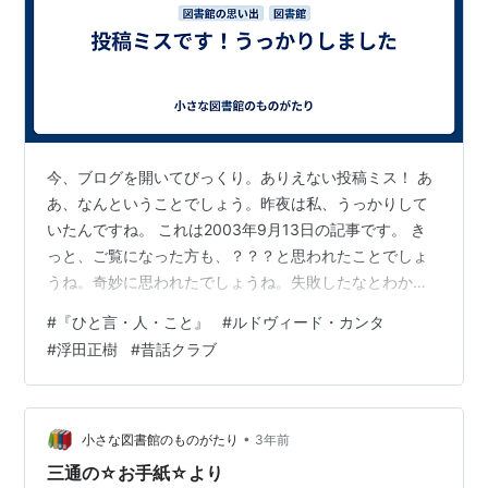
今、ブログを開いてびっくり。ありえない投稿ミス！ あ
あ、なんということでしょう。昨夜は私、うっかりして
いたんですね。 これは2003年9月13日の記事です。 き
っと、ご覧になった方も、？？？と思われたことでしょ
うね。奇妙に思われたでしょうね。失敗したなとわかっ
てくださった方もいらっしゃるかもしれません。 いつも
#
『ひと言・人・こと』
#
ルドヴィード・カンタ
だったら、昔の記事は遡った日付を念入りに処理してか
#
浮田正樹
#
昔話クラブ
ら公開するのに…… これまでにもこんな失敗は何度かあ
りましたがすぐに気づいて、すぐに削除。あらたに再投
稿して大丈夫でした。 はからずも、ミスのおかげで？20
年前の記事をお目にかけることになりました。 ＊＊＊ こ
•
小さな図書館のものがたり
3年前
れまでにも書いたことがあるの…
三通の☆お手紙☆より