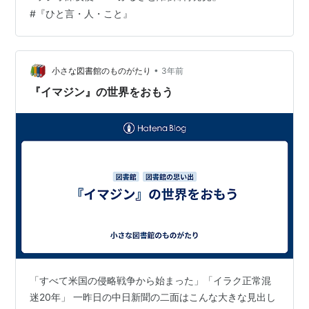
こう）先生の関係の資料等も同封しておきますが、ご参
#
『ひと言・人・こと』
考になれば幸いです。来たる4月16日（木）6時30分、金
沢ニューグランドホテルの件で近々打ち合わせに参りま
すので・・・」 ☆…
•
小さな図書館のものがたり
3年前
『イマジン』の世界をおもう
「すべて米国の侵略戦争から始まった」「イラク正常混
迷20年」 一昨日の中日新聞の二面はこんな大きな見出し