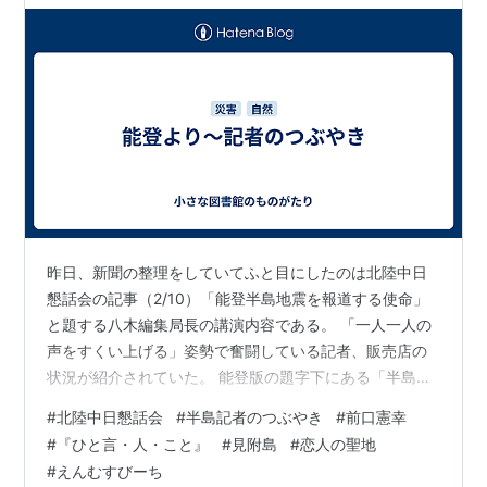
昨日、新聞の整理をしていてふと目にしたのは北陸中日
懇話会の記事（2/10）「能登半島地震を報道する使命」
と題する八木編集局長の講演内容である。 「一人一人の
声をすくい上げる」姿勢で奮闘している記者、販売店の
状況が紹介されていた。 能登版の題字下にある「半島記
者のつぶやき」は七尾支局長が、連日、執筆しているこ
#
北陸中日懇話会
#
半島記者のつぶやき
#
前口憲幸
とも知った。東京新聞にも掲載され大きな反響を呼んで
#
『ひと言・人・こと』
#
見附島
#
恋人の聖地
いるとか。 たしか、地震前までは、能登地方の通信部の
#
えんむすびーち
記者さんがかわるがわる担当していたコーナーである。