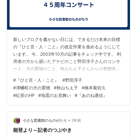
新しいブログを書かない日には、できるだけ本来の目標
の『ひと言・人・こと』の改定作業を進めるようにして
います。 今、2003年10月の記事をチェック中です。 利
用者の方から届いたアケビのこと野田淳子さんのコンサ
ート、犬の置物のこと、秋山ちえ子さんからの寄贈本、
菊づくり先生の橋本さんが事故に遭われたこと、絵本の
#
『ひと言・人・こと』
#
野田淳子
じかんのこと、、、この頃だったんだ～、スウさんの紅
#
津幡町の犬の置物
#
秋山ちえ子
#
橋本菊佐久
茶のHPができたのは。 ＊～＊～＊ 10月18日、19日は、
#
紅茶のHP
#
地震のお見舞い
#
『あのね通信』
津幡町と高松町、二日続きで、たかはしべんさんのコン
サートのこと。
https://hitokoto2020.hatenablog.com/entry/2003/10/1
8/00000…
•
小さな図書館のものがたり
2年前
能登より～記者のつぶやき