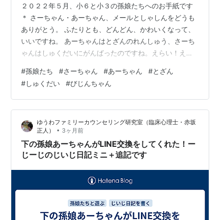
２０２２年５月、小６と小３の孫娘たちへのお手紙です
＊ さーちゃん・あーちゃん、メールとしゃしんをどうも
ありがとう。 ふたりとも、どんどん、かわいくなって、
いいですね。 あーちゃんはとざんのれんしゅう、さーち
ゃんはしゅくだいにがんばったのですね。えらい！えら
い！ あーちゃんはＳやまとざんがあるのですね。 ３年生
#
孫娘たち
#
さーちゃん
#
あーちゃん
#
とざん
なのに、すごいですね。 とざんはたいへんだけど、ちょ
#
しゅくだい
#
びじんちゃん
うじょうから見るМのまちやたんぼはとてもきれいだと
思いますよ。 あーちゃんのおうちやМびょういんがみつ
かるかもしれませんね。たのしみですね。 さーちゃんは
ゆうわファミリーカウンセリング研究室（臨床心理士・赤坂
しゅくだいがたいへんそうですね。 ６年生になると、さ
•
正人）
3ヶ月前
んすうはどんなないようを勉強す…
下の孫娘あーちゃんがLINE交換をしてくれた！ー
じーじのじいじ日記ミニ＋追記です