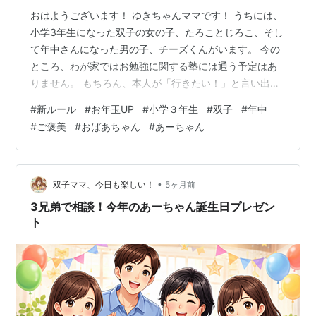
おはようございます！ ゆきちゃんママです！ うちには、
小学3年生になった双子の女の子、たろことじろこ、そし
て年中さんになった男の子、チーズくんがいます。 今の
ところ、わが家ではお勉強に関する塾には通う予定はあ
りません。 もちろん、本人が「行きたい！」と言い出し
たら、その時は検討するつもりです。 でも今のところ
#
新ルール
#
お年玉UP
#
小学３年生
#
双子
#
年中
は、まだそこまで必要性を感じていません。 というの
#
ご褒美
#
おばあちゃん
#
あーちゃん
も、たろことじろこは、まだまだ小学校の宿題をやるだ
けでいっぱいいっぱいな雰囲気。 そして、学習意欲高め
のチーズくんはまだ保育園なので、今のところは家庭学
習で十分対応できそうなんですよね。 そんなわが家で
•
双子ママ、今日も楽しい！
5ヶ月前
は、子どもたちの学習意欲を高めるための…
3兄弟で相談！今年のあーちゃん誕生日プレゼン
ト