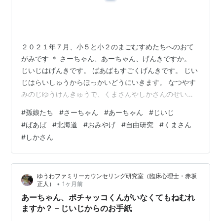
２０２１年７月、小５と小２のまごむすめたちへのおて
がみです ＊ さーちゃん、あーちゃん、げんきですか。
じいじはげんきです。 ばあばもすごくげんきです。 じい
じはらいしゅうからほっかいどうにいきます。 なつやす
みのじゆうけんきゅうで、くまさんやしかさんのせいか
つをけんきゅうします。 ほっかいどうのおみやげはなに
#
孫娘たち
#
さーちゃん
#
あーちゃん
#
じいじ
がいいかな？ ばあばはじゃがいも、ままはほしいも、ら
#
ばあば
#
北海道
#
おみやげ
#
自由研究
#
くまさん
しいです。 となると、さーちゃんとあーちゃんはじゃが
#
しかさん
ポックルかな？ おいもだらけになっちゃいますね。 ほっ
かいどうのおみやげのりくえすとがあったら、じいじが
ほっかいどうにいる８がつまでにおしえてね。 にいがた
ゆうわファミリーカウンセリング研究室（臨床心理士・赤坂
のじいじより （2021．7…
•
正人）
1ヶ月前
あーちゃん、ポチャッコくんがいなくてもねむれ
ますか？－じいじからのお手紙