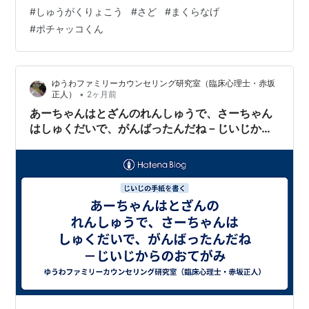
んできてね。 あーちゃんは、となりにさーちゃんがいな
#
しゅうがくりょこう
#
さど
#
まくらなげ
くても、ねむれるかな？ いつもけっぽっているさーちゃ
#
ポチャッコくん
んがいなくてもだいじょうぶかな？ かわりにポチャッコ
くんをけるのかな？ たのしいおもいでができたら、こん
どきたときにおしえてね。 にいがたのじいじより
ゆうわファミリーカウンセリング研究室（臨床心理士・赤坂
（2022．6 記） ＊ ２…
•
正人）
2ヶ月前
あーちゃんはとざんのれんしゅうで、さーちゃん
はしゅくだいで、がんばったんだね－じいじから
のおてがみ