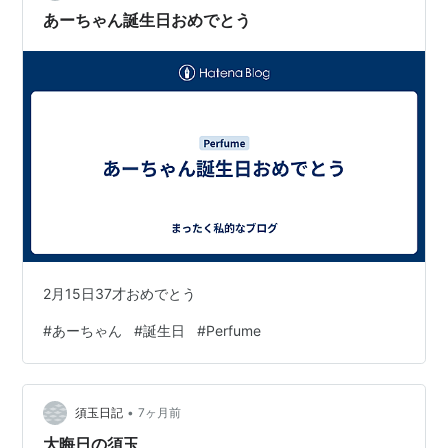
きちゃん…
あーちゃん誕生日おめでとう
2月15日37才おめでとう
#
あーちゃん
#
誕生日
#
Perfume
•
須玉日記
7ヶ月前
大晦日の須玉