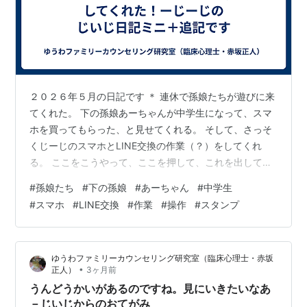
２０２６年５月の日記です ＊ 連休で孫娘たちが遊びに来
てくれた。 下の孫娘あーちゃんが中学生になって、スマ
ホを買ってもらった、と見せてくれる。 そして、さっそ
くじーじのスマホとLINE交換の作業（？）をしてくれ
る。 ここをこうやって、ここを押して、これを出して、
写せばいいんだよ、とかなりていねいに教えてくれなが
#
孫娘たち
#
下の孫娘
#
あーちゃん
#
中学生
ら作業をしてくれるが、じーじはさっぱりわからない
#
スマホ
#
LINE交換
#
作業
#
操作
#
スタンプ
（？）。 じいじが？？？と思っているうちにLINE交換の
作業が完了、あーちゃんのLINEからスタンプが送られて
きた。 じーじが、おーお、と感心すると、あーちゃんは
ゆうわファミリーカウンセリング研究室（臨床心理士・赤坂
得意そう。 今どきの中学生はすごい！ これからは、下の
•
正人）
3ヶ月前
孫娘あーちゃんにいろいろ…
うんどうかいがあるのですね。見にいきたいなあ
－じいじからのおてがみ