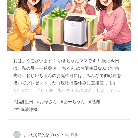
おはようございます！ ゆきちゃんママです！ 実は今日
は、私の母――通称 あーちゃん のお誕生日なんです🎂
先月、おじいちゃんのお誕生日には、みんなで似顔絵を
描いてプレゼントした（現物は春休みに直接渡します
が）ので、 「じゃあ、あーちゃんにはどうしよう？」と
なりまして。 yukichan-mama.com 今日は、仲良し
#
お誕生日
#
お母さん
#
あーちゃん
#
感謝
（？）3兄弟で相談して決めた“今年のプレゼント”のお話
#
空気清浄機
をご紹介しますね。 3兄弟の作戦会議が始まった 空気清
浄機って、種類ありすぎ問題 ここで頼れる弟（MR）が本
気を出す 最終的に選んだのはこれ！ そして、孫からのプ
レゼントは…？ おわりに 3兄弟の作戦会議が始まった ゆ
•
まったく私的なブログ
6ヶ月前