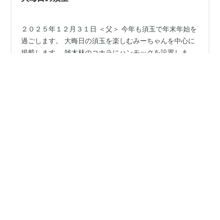
２０２５年１２月３１日 ＜父＞ 今年も須玉で年末年始を
過ごします。 大晦日の須玉を楽しむみーちゃんを中心に
掲載します。 雑木林のコナラにハンモックを設置しま
す。 専用のバンドを木に巻き付け、カラビナでハンモッ