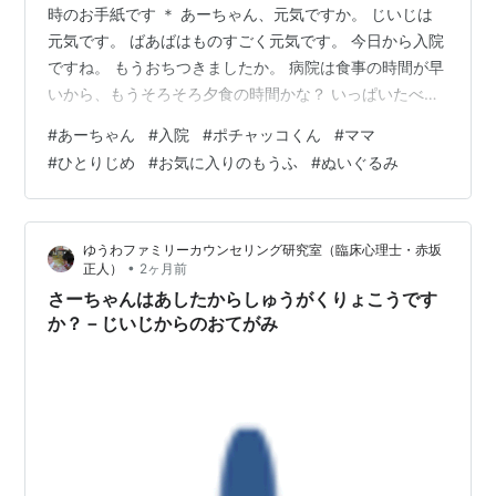
時のお手紙です ＊ あーちゃん、元気ですか。 じいじは
元気です。 ばあばはものすごく元気です。 今日から入院
ですね。 もうおちつきましたか。 病院は食事の時間が早
いから、もうそろそろ夕食の時間かな？ いっぱいたべ
て、体力をつけてね。 そして、いっぱい眠ってね。 ポチ
#
あーちゃん
#
入院
#
ポチャッコくん
#
ママ
ャッコくんはさすがに持っていけなかったのかな？ だい
#
ひとりじめ
#
お気に入りのもうふ
#
ぬいぐるみ
じょうぶかな？ でも、やさしいママをひとりじめでき
て、いいですね。 せっかくだから、いっぱい甘えてくだ
さい。 おみまいのいろえんぴつとらくがきちょうを買っ
ゆうわファミリーカウンセリング研究室（臨床心理士・赤坂
てあるので、たのしみにしていてください。 がんばって
•
正人）
2ヶ月前
ね。 にいがたのじいじより…
さーちゃんはあしたからしゅうがくりょこうです
か？－じいじからのおてがみ