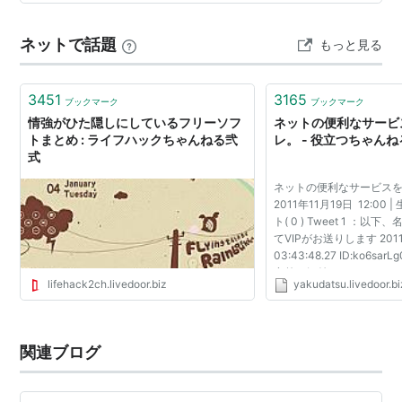
いの工作やお絵かきかな。 じいじの自由研究は「北海道
のくまさんの泳ぎ方について」になりそうです。 クロー
ネットで話題
もっと見る
ル、平泳ぎ、犬かき、くまかき（？）、どれでしょう
ね。 旭山動物園のしろくまさんは…
3451
3165
ブックマーク
ブックマーク
情強がひた隠しにしているフリーソフ
ネットの便利なサービ
トまとめ : ライフハックちゃんねる弐
レ。 - 役立つちゃんね
式
ネットの便利なサービス
2011年11月19日 12:00 
ト( 0 ) Tweet 1 ：
てVIPがお送りします 2011/
03:43:48.27 ID:ko6s
意外と気付かないからね。
lifehack2ch.livedoor.biz
yakudatsu.livedoor.bi
http://10minutemail.com
x.html 十分だけ有...
関連ブログ