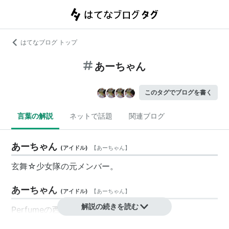
はてなブログ トップ
あーちゃん
このタグでブログを書く
言葉の解説
ネットで話題
関連ブログ
あーちゃん
(
アイドル
)
【
あーちゃん
】
玄舞☆少女隊
の元メンバー。
あーちゃん
(
アイドル
)
【
あーちゃん
】
解説の続きを読む
Perfumeの西脇綾香の愛称。
正しくは「
あ〜ちゃん
」と表記する。