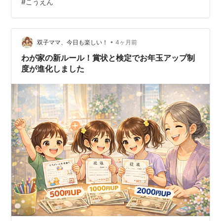
#
こうえん
たら、あーちゃんがすごくはやくなっていて、びっくり
しました。 さすがは３年生です。 こんどはさーちゃんと
もはしってみたいですね。 ５月のれんきゅう、たのしみ
にしています。 にいがたのじい…
•
双子ママ、今日も楽しい！
4ヶ月前
わが家の新ルール！賞状と検定でお年玉アップ制
度が進化しました