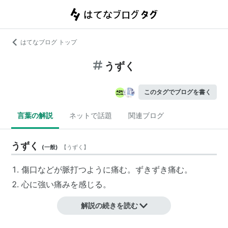
はてなブログ トップ
うずく
このタグでブログを書く
言葉の解説
ネットで話題
関連ブログ
うずく
(
一般
)
【
うずく
】
傷口などが脈打つように痛む。ずきずき痛む。
心に強い痛みを感じる。
解説の続きを読む
リスト::用言