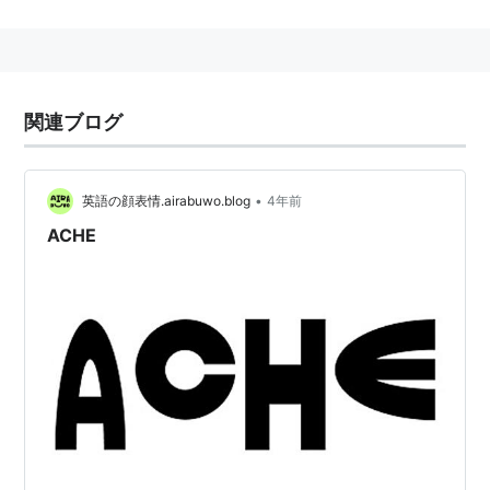
関連ブログ
•
英語の顔表情.airabuwo.blog
4年前
ACHE