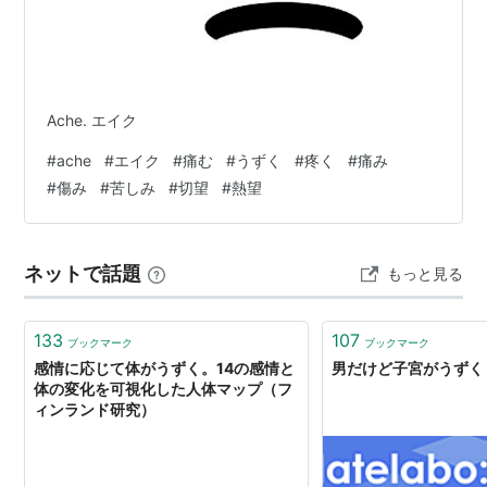
Ache. エイク
#
ache
#
エイク
#
痛む
#
うずく
#
疼く
#
痛み
#
傷み
#
苦しみ
#
切望
#
熱望
ネットで話題
もっと見る
133
107
ブックマーク
ブックマーク
感情に応じて体がうずく。14の感情と
男だけど子宮がうずく
体の変化を可視化した人体マップ（フ
ィンランド研究）