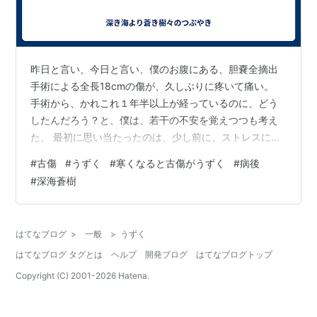
昨日と言い、今日と言い、僕のお腹にある、胆嚢全摘出
手術による全長18cmの傷が、久しぶりに疼いて痛い。
手術から、かれこれ１年半以上が経っているのに、どう
したんだろう？と、僕は、若干の不安を覚えつつも考え
た。 最初に思い当たったのは、少し前に、ストレスによ
る摂取障害に陥っていたことだ。とにかく、食べること
#
古傷
#
うずく
#
寒くなると古傷がうずく
#
病後
を、抑えられず、かなりな暴食をしていた。 しかし、こ
#
深海蒼樹
このところはそれを反省して、食事には気をつけるよう
にしている。 あの暴食の結果が現れだしたのだろうか？
とも、思ったのだけれど、ふと、ここ２，３日の急激な
はてなブログ
>
一般
>
うずく
冷え込みぶりを思い出して、はたと別の原因に思い当た
はてなブログ タグとは
ヘルプ
開発ブログ
はてなブログトップ
った。
Copyright (C) 2001-
2026
Hatena.