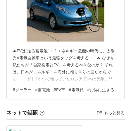
🚗EVは“走る蓄電池”！？エネルギー危機の時代に、太陽
光×電気自動車という最強タッグを考える --- 🔥 なぜ今、
私たちが「自家発電とEV」を考えるべきなのか？ それ
は、日本がエネルギーを海外に頼りきりの国だからで
す。 --- 🇷🇺 かつて頼っていたロシア 日本は長年、**ロ
シアから石油や天然ガス（特にLNG）**を輸入していま
#
ソーラー
#
蓄電池
#
EV車
#
電気代
#
お得に生きる
した。 北海道に近い「サハリン」など、地理的にも都合
が良かった。 ところが… ▶ 2022年、ロシアによるウク
ライナ侵攻 → 国際社会が経済制裁を行い、日本もロシア
ネットで話題
もっと見る
依存を減らす方向へ。 --- 🕌 そして今、依存している中
東も不安定に 現在の日本の石油の約8割以上は中東…
6