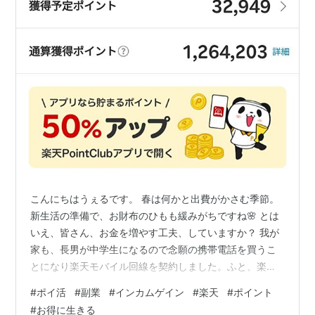
こんにちはうぇるです。 春は何かと出費がかさむ季節。
新生活の準備で、お財布のひもも緩みがちですね🌸 とは
いえ、皆さん、お金を増やす工夫、していますか？ 我が
家も、長男が中学生になるので念願の携帯電話を買うこ
とになり楽天モバイル回線を契約しました。ふと、楽天
ポイントを見ると… なんと！気づけば、累積ポイントが
#
ポイ活
#
副業
#
インカムゲイン
#
楽天
#
ポイント
120万円を超えていました。 ここ数年は年間だと15万〜
#
お得に生きる