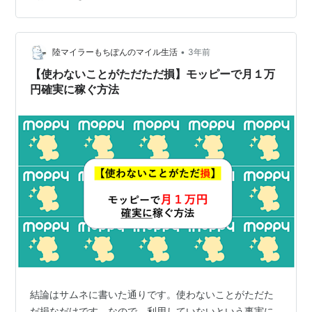
20万ポイントほどもらっています。 まさかこんなにもら
っているとは嬉しい誤算です。 先週末にママ会があり混
じって話をしていたら、いまだに現金・現物主義の方も
ちらほらいました。 ブログなので、あえて言わせていた
•
陸マイラーもちぽんのマイル生活
3年前
だきます… 「失礼ながらお嬢…
【使わないことがただただ損】モッピーで月１万
円確実に稼ぐ方法
結論はサムネに書いた通りです。使わないことがただた
だ損なだけです。なので，利用していないという事実に