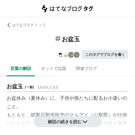
はてなブログ トップ
お盆玉
このタグでブログを書く
言葉の解説
ネットで話題
関連ブログ
お盆玉
(
一般
)
【
おぼんだま
】
お盆休み（夏休み）に、子供や孫たちに配るお小遣いの
こと。
もともと、紙製品製造販売のマルアイ（山梨県）が仕掛
解説の続きを読む
けたもので、商標登録されており、専用のポチ袋も販売
されている。