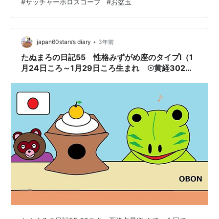
#
サッチャーホロスコープ
#
お盆玉
チャーさんは、言わずと知れた、イギリスの初の女性首
相で、20世紀以降最長の政権を維持した大首相です。 サ
ッチャーさんが生まれたころはまだ女性の普通選挙権す
らなかったのですよ！凄いですよ…
•
japan60stars’s diary
3年前
たぬまろの日記55 性格みずがめ座のタイプⅠ（1
月24日ころ～1月29日ころ生まれ ☉黄経302度
～308度）