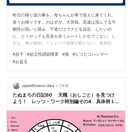
昨日の帰り道の事を。母ちゃんが車で迎えに来てくれ、
楽々お帰りです。のはずが、大苦戦。高速は混んでる可
能性が高いと踏み、下道だけでナビを設定。したいの
に、どうやっても高速を使うルートしか出てこない。し
かも、車が移動してもナビの画面が動かない。最終的に
は、画面が正常に起動するようになり無事に帰途に。１
#
息子
#
起立性調節障害
#
孫
#
ピコピコハンマー
時間無駄にしました。結局、何で直ったのかが分からな
#
お盆玉
いまま。娘の家へのお土産もあるので、直接届けに行く
事に。現在、孫１号がピコピコハンマーを気に入ってる
らしく、親父が餌食に。腹を狙ったピコピコハンマーが
親父の股間に誤爆。親父、悶絶。帰宅する時、孫２号が
•
japan60stars’s diary
3年前
ハッキリとバイバイ、と。こんなにハッキリと言った事
たぬまろの日記60 天職（おしごと）を見つけ
が…
よう！ レッツ・ワーク特別編その4 具体例１
M・サッチャーさん