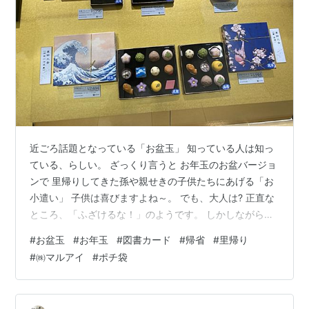
近ごろ話題となっている「お盆玉」 知っている人は知っ
ている、らしい。 ざっくり言うと お年玉のお盆バージョ
ンで 里帰りしてきた孫や親せきの子供たちにあげる「お
小遣い」 子供は喜びますよね～。 でも、大人は? 正直な
ところ、「ふざけるな！」のようです。 しかしながら、
じわじわと浸透し、全国的に流行りつつあるらしいで
#
お盆玉
#
お年玉
#
図書カード
#
帰省
#
里帰り
す。 そもそも発祥のもとは？ 江戸時代 山形県の一部地
#
㈱マルアイ
#
ポチ袋
域では、正月とお盆になると奉公人は商家のご主人から
衣類や下駄などをいただいて帰省するという風習があり
ました。 これが昭和初期になると奉公人だけでなく、子