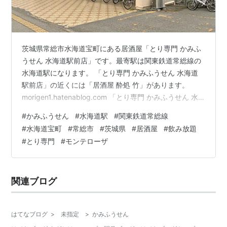
茨城県常総市水海道宝町にある居酒屋「とり専門 かみふ
うせん 水海道駅前店」です。最寄駅は関東鉄道常総線の
水海道駅になります。 「とり専門 かみふうせん 水海道
駅前店」の近くには「居酒屋 酔処 竹」があります。
morigen1.hatenablog.com 「とり専門 かみふうせん 水
海道駅前店」へは夕食の時間帯に行きました。 この日は
#
かみふうせん
#
水海道駅
#
関東鉄道常総線
仕事帰りに水海道駅周辺で食事をしようと水海道駅に途
#
水海道宝町
#
常総市
#
茨城県
#
居酒屋
#
飲み放題
中下車。周辺を探していると「かみふうせん」と書かれ
#
とり専門
#
モンテローザ
た看板が気になり、今日はここで夕食をいただくこと
に。 とり専門 かみふうせん 水海道駅前店 店舗外観 とり
専門 かみふうせん 水海道駅前店 店舗入口 とり専門 か…
関連ブログ
はてなブログ
>
未指定
>
かみふうせん