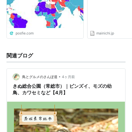
posfie.com
mainichi.jp
関連ブログ
•
鳥とグルメのさんぽ道
4ヶ月前
きぬ総合公園（常総市）｜ビンズイ、モズの幼
鳥、カワセミなど【4月】