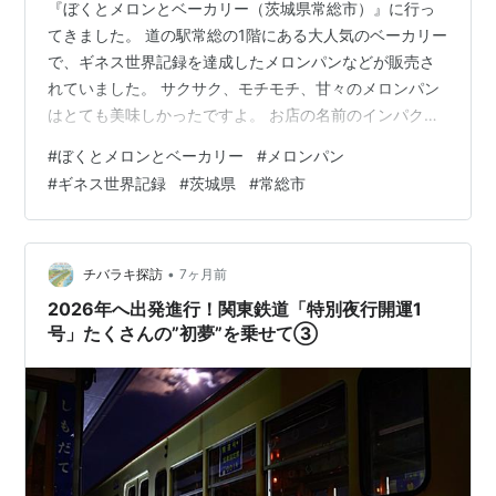
『ぼくとメロンとベーカリー（茨城県常総市）』に行っ
てきました。 道の駅常総の1階にある大人気のベーカリー
で、ギネス世界記録を達成したメロンパンなどが販売さ
れていました。 サクサク、モチモチ、甘々のメロンパン
はとても美味しかったですよ。 お店の名前のインパクト
はもちろん、メロンをテーマにした個性的なパンが話題
#
ぼくとメロンとベーカリー
#
メロンパン
で「どんなお店？」と気になるのではないでしょうか。
#
ギネス世界記録
#
茨城県
#
常総市
今回は、そんな『ぼくとメロンとベーカリー』について
紹介します。 実際に平日に訪れた雰囲気を写真付きで紹
介するので、よければ参考にしてみてください。 【スポ
ンサーリンク】 道の駅常総にあるパン屋『ぼくとメロン
•
チバラキ探訪
7ヶ月前
とベーカリー』とは・・・ 茨城県常…
2026年へ出発進行！関東鉄道「特別夜行開運1
号」たくさんの”初夢”を乗せて③