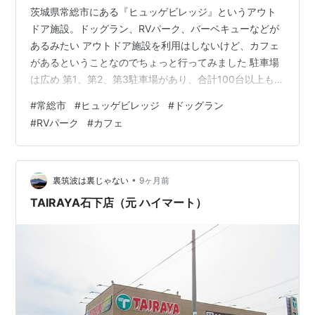
茨城県常総市にある『ヒュッゲビレッジ』というアウト
ドア施設。ドッグラン、RVパーク、バーベキューなどが
あるみたい アウトドア施設を利用はしないけど、カフェ
があるということなのでちょっと行ってみました 駐車場
は広め 第1、第2、第3駐車場があり、合計100台以上も停
められる駐車スペースがあります 🅿️RVパーク利用の方は
#
常総市
#
ヒュッゲビレッジ
#
ドッグラン
第2駐車場へ RVパークってなんだろ？って思ってたけ
#
RVパーク
#
カフェ
ど、車中泊ができる施設なんですね ヒュッゲビレッジ内
へは無料で入れました ところどころに可愛らしいお店が
点在してます こちらは雑貨販売。ドッグランがあるので
わんちゃんグッズ多めでした 多肉植物販売あります こち
•
裏筑波は裏じゃない
9ヶ月前
らも多肉植物 寄せ…
TAIRAYA石下店（元 ハイマート）