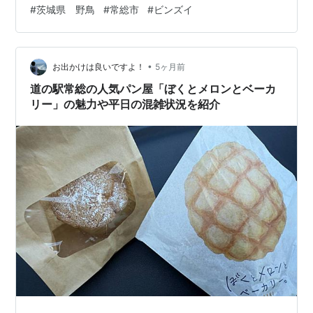
な草原が隣接（ここは園内ではないみたい） ヒバリの声
#
茨城県 野鳥
#
常総市
#
ビンズイ
がします 薮の中にモズ よく見るとモズの幼鳥ちゃんです
🤩 こちらに気付いて隠れようと必死 薮の上の方にジリジ
リと上がっていきました 親鳥が警戒して出て来ました す
•
んごい睨んでる、ごめんね🙏 かなり離れたとこから撮影
お出かけは良いですよ！
5ヶ月前
しましたがそれでもダメだったようです。退散💨 カワセ
道の駅常総の人気パン屋「ぼくとメロンとベーカ
ミにも会えまし…
リー」の魅力や平日の混雑状況を紹介