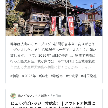
昨年は沢山の方々にブログへ訪問頂き本当にありがとう
ございました。そして2026年も一年間、よろしくお願い
致します。 さて、2026年1回目の更新は、家族で初詣に
行った際のお話。我が家では、毎年1月1日に茨城県常総
市にある大生郷天満宮へ初詣に行くことがルーティンと
なっている。例年は朝一で自宅を出発していたが、今年
#
初詣
#
2026年
#
神社
#
常総市
#
茨城県
#
神玉巡礼
は少し遅めの出発となった為、参拝客の長者の列が出来
ていた。 列に並ぶこと10分程度。やっと自分達の順場が
来る。お賽銭を入れて、今年一年平和に無事に過ごせる
•
事をお願いしてきた。参拝直前で、お賽銭箱の上部に設
鳥とグルメのさんぽ道
7ヶ月前
置されている鐘っていつのタイミングで鳴らすのが正し
ヒュッゲビレッジ（常総市）｜アウトドア施設に
い手順なのだと思ったが、調べる事も…