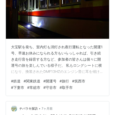
大宝駅を発ち、室内灯も消灯され夜行運転となった開運1
号、早速お休みになられる方もいらっしゃれば、引き続
き走行音を録音する方など、参加者の皆さんは個々に開
運号の旅を楽しんでいる様子だ。 私もロングシートに横
になり、換装されたDMF13HZのエンジン音に耳を傾け
る。なかなかゴロンと寝転がりながら走行音を聴く機会
#
鉄道
#
関東鉄道
#
開運号
#
旅行
#
筑西市
など早々ないので貴重な体験となった。 1時51分、列車
#
下妻市
#
常総市
#
守谷市
#
取手市
は常総線の終点、下館駅に到着。ホームに降りると雲の
隙間から月光が出迎えてくれた。 月夜の晩、下館駅に停
車する開運1号 下館駅の発車時刻は2時40分、同駅で再び
開運2号とも並ぶようだか私も疲れが出始めたので暫しの
•
チバラキ探訪
7ヶ月前
仮眠を取ることにした。 1時…