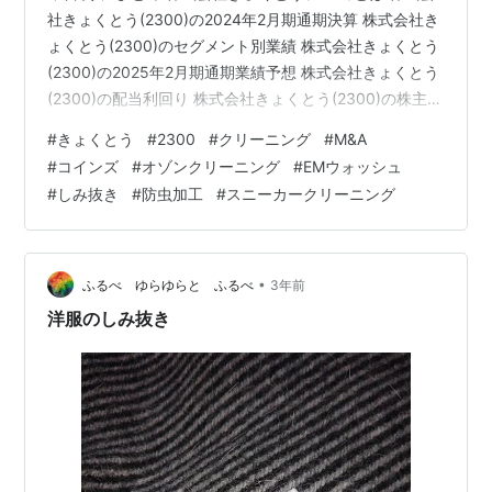
社きょくとう(2300)の2024年2月期通期決算 株式会社き
ょくとう(2300)のセグメント別業績 株式会社きょくとう
(2300)の2025年2月期通期業績予想 株式会社きょくとう
(2300)の配当利回り 株式会社きょくとう(2300)の株主優
待 【関連記事】 ブログをご覧頂き、ありがとうございま
#
きょくとう
#
2300
#
クリーニング
#
M&A
す。 shousanshouuoは、 中小型バリュー株偏重長期投資
#
コインズ
#
オゾンクリーニング
#
EMウォッシュ
スタンスの兼業投資家です。 皆さんはクリーニング店を
#
しみ抜き
#
防虫加工
#
スニーカークリーニング
利用される機会は多いでしょうか？ また、クリーニング
店を選ぶ基準はあるでしょうか？ shousanshouuoは、ク
リーニ…
•
ふるべ ゆらゆらと ふるべ
3年前
洋服のしみ抜き