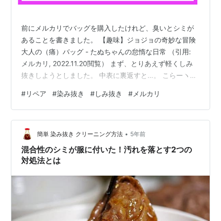
前にメルカリでバッグを購入したけれど、臭いとシミが
あることを書きました。 【趣味】ジョジョの奇妙な冒険
大人の（痛）バッグ - たぬちゃんの怠惰な日常 （引用:
メルカリ, 2022.11.20閲覧） まず、とりあえず軽くしみ
抜きしようとしました。 中表に裏返すと…。 こらーヽ
(`Д´)ﾉ。 かなりのシミじゃあないか！ 臭いについてもあ
#
リペア
#
染み抜き
#
しみ抜き
#
メルカリ
らかじめ質問したけど、中古のにおいくらいと言ってい
ました。 そっかなー、なんか化粧品みたいな臭いするけ
ど・・・。 でもね、怒ってないよ（そんなには）。 臭い
•
も、シミの状態も、感じ方には個人差があるからです。
簡単 染み抜き クリーニング方法
5年前
以前、香水の臭いは、どうしても取れなくて、バッグを
混合性のシミが服に付いた！汚れを落とす2つの
捨て…
対処法とは