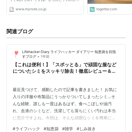
たスーツは第一印象をぐっとアップさせま
www.mynote.co.jp
togetter.com
す。また普段のちょっとした手入れで、スー
ツのもちもずいぶん...
関連ブログ
Lifehacker Diary ライフハッカー ダイアリー 知恵袋を目指
•
すブログ
1年前
【これは便利！】「スポッとる」で頑固な服など
についたシミをスッキリ除去！徹底レビュー＆使
い方解説
最近見つけて、感動したので記事を書きました！ お気に
入りの洋服や布製品にうっかりついてしまったシミ…そ
んな経験、誰しも一度はあるはず。食べこぼしや油汚
れ、血液のシミなど、洗濯しても落ちにくい汚れは本当
に厄介ですよね。今回は、そんな頑固なシミを簡単に落
とせると話題の 「スポッとる」 を徹底レビュー！ 実際
#
ライフハック
#
知恵袋
#
雑学
#
しみ抜き
に使用した体験談や、使い方のコツ、口コミ・評判をま