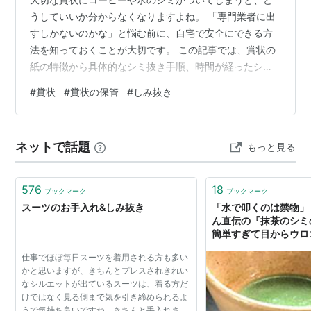
うしていいか分からなくなりますよね。 「専門業者に出
すしかないのかな」と悩む前に、自宅で安全にできる方
法を知っておくことが大切です。 この記事では、賞状の
紙の特徴から具体的なシミ抜き手順、時間が経ったシミ
への対処法、シワの整え方、長期保存のコツまでを丁寧
#
賞状
#
賞状の保管
#
しみ抜き
に解説します。 正しい知識とやり方を知れば、賞状のシ
ミ抜きは決して難しい作業ではありません。 失敗しない
ためのポイントを押さえながら、一緒に安全な方法を確
ネットで話題
もっと見る
認していきましょう。 賞状のシミ抜きは自分でできる？
まず知っておくべき基礎知識 賞状の紙は普通のコピー用
紙と何が違う？ 自宅で対応できるシミ・…
576
18
ブックマーク
ブックマーク
スーツのお手入れ&しみ抜き
「水で叩くのは禁物」
ん直伝の『抹茶のシミ
簡単すぎて目からウロ
仕事でほぼ毎日スーツを着用される方も多い
かと思いますが、きちんとプレスされきれい
なシルエットが出ているスーツは、着る方だ
けではなく見る側まで気を引き締められるよ
うで気持ち良いですね。きちんと手入れされ