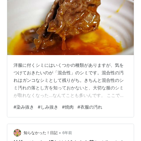
洋服に付くシミにはいくつかの種類がありますが、気を
つけておきたいのが「混合性」のシミです。混合性の汚
れはガンコなシミとして残りがち。きちんと混合性のシ
ミ汚れの落とし方を知っておかないと、大切な服のシミ
が取れなくなった…なんてことも多いんです。 ここでは
混合性のシミ・汚れについて、その特徴やしみ抜きの方
#
染み抜き
#
しみ抜き
#
焼肉
#
衣服の汚れ
法を詳しく解説していきます。 混合性のシミとは？1分で
わかる特徴 「水洗い」は絶対に必要 「油シミ」が残りや
すい 混合性のシミのしみ抜き方法は？2つの対処法 1.食
•
器用洗剤＋酸素系漂白剤 2.ベンジン→中性洗剤 混合性シ
知らなかった！日記
6年前
ミが家で落ちないこともある？ 時間が経ったシミは落と