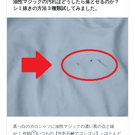
油性マジックの汚れはどうしたら落とせるのか？
せない 浮いてきた油シミは…
シミ抜きの方法３種類試してみました。
真っ白のポロシャツに油性マジックの濃い黒の点と線
が！ 作戦①いつもの【牛乳石鹸でゴシゴシ】～ほとんど