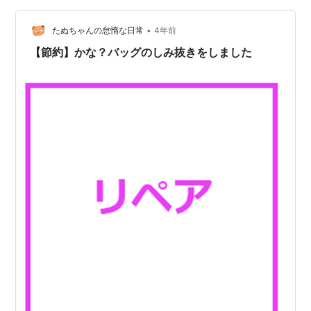
はまさに、洗濯の新時代の幕開けです！🎉 🌈2枚のブレ
•
ードがもたらす驚きの効果 「トルン」は、幅広ヘッドと
たぬちゃんの怠惰な日常
4年前
角度の違う2枚のブレードを採用。これにより、広い範囲
【節約】かな？バッグのしみ抜きをしました
の汚れを浮かせ、衣類のシミを…