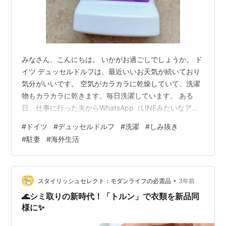
みなさん、こんにちは。 いかがお過ごしでしょうか。 ド
イツ デュッセルドルフは、最近いいお天気が続いており
気分がいいです。 空気がカラカラに乾燥していて、洗濯
物もカラカラに乾きます。毎日洗濯しています。 ある
日、仕事に行った夫からWhatsApp（LINEみたいなアプ
リ）でこんな連絡。 夫「リンゴエキスTシャツについ
#
ドイツ
#
デュッセルドルフ
#
洗濯
#
しみ抜き
た」 私「帰ったら手洗いするわ」 夫の職場ではリンゴと
#
駐妻
#
海外生活
か平たい桃とかのフルーツがいつでも置いてあって、自
由に食べていいんやとか。 それで、リンゴ丸かじりした
ら盛大に着ていた白Tシャツに飛んだらしい。 （リンゴ
丸かじりとか外国やなー🇩🇪） 帰宅後、確認すると胸の
•
スタイリッシュセレクト：モダンライフの必需品
3年前
ど真ん中にブシャァッと…
🌊シミ取りの新時代！「トルン」で衣類を新品同
様に✨