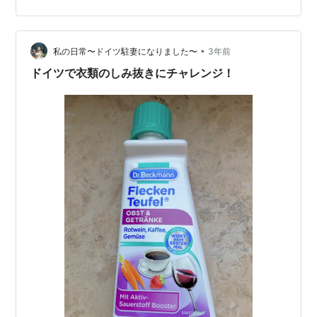
わっちゃうかしら(^_^;) そしてしみ抜きチャレンジもして
みたくて、外で見たらかなり目立つ茶色のシミだったけ
ど、家の電気で見たらそれほどでもなかった。 後ろだっ
•
たらまだよかったけど、前の下の方。 位置的に食品をこ
私の日常〜ドイツ駐妻になりました〜
3年前
ぼしたパターンだと思った。 洗濯洗剤で取れないと諦め
ドイツで衣類のしみ抜きにチャレンジ！
る人がいるけど、食品は食器…