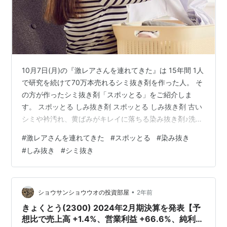
10月7日(月)の『激レアさんを連れてきた』は 15年間 1人
で研究を続けて70万本売れるシミ抜き剤を作った人。 そ
の方が作ったシミ抜き剤「スポッとる」をご紹介しま
す。 スポッとる しみ抜き剤 スポッとる しみ抜き剤 古い
シミや衿汚れ、黄ばみがキレイに落ちる染み抜き剤♪洗濯
洗剤や漂白剤で落ちなかった汚れでもあきらめないで！
#
激レアさんを連れてきた
#
スポッとる
#
染み抜き
総合1位 衣類のしみ抜き剤『スポッとる』【送料無料】諦
#
しみ抜き
#
シミ抜き
めていた服のシミが落ちる！20ml×2個セットクリーニン
グ屋ふみさんの染み抜き剤 posted with カエレバ 楽天市
場 Amazon Yahooショッピング au PAY マーケット
《5ml》染み抜き剤・スポッと…
•
ショウサンショウウオの投資部屋
2年前
きょくとう(2300) 2024年2月期決算を発表【予
想比で売上高 +1.4%、営業利益 +66.6%、純利益