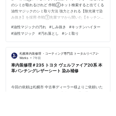
のシミが取れるけれど 作戦②ネット検索すると出てくる
油性マジックのシミ取り方法 強力とされる【除光液で染
み抜き】を採用 作戦③先輩ママから聞いた【キッチンハ
イターで色抜き】へ 油性マジックの染み抜きの限界値は
#
油性マジックの汚れ
#
しみ抜き
#
キッチンハイター
ここ？ おすすめの染み抜き方法は… 真っ白のポロシャツ
#
油性マジック
#
汚れ落とし
#
シミ取り
に油性マジックの濃い黒の点と線が！ うちの子はもう小
２。 幼稚園児の頃はたくさん汚してきたけれど、もう大
丈夫と油断していたら… きた～～！ 強力な油性マジック
札幌車内装修理 ・コーティング専門店 トータルリペアJ-
汚れ！！ ポロシャツの胸ポケットの下あたり。目立ちま
•
Works
7年前
す！！ キャップがはずれてい…
車内装修理＃235 トヨタ ヴェルファイア20系 本
革パンチングレザーシート 染み補修