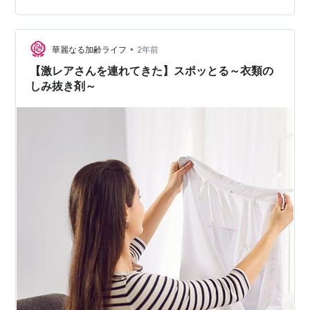
とめ、効果を最大限に引き出す方法も詳しく解説してい
きます。「本当にシミが落ちるの？」「どんな使い方を
•
すればいい？」という疑問を持っている方は、ぜひ最後
華麗なる加齢ライフ
2年前
まで読んでみてください。 YouTube動画はこちら
【激レアさんを連れてきた】スポッとる～衣類の
youtu.be 【「スポッとる」ってどん…
しみ抜き剤～