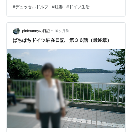
https://maps.app.goo.gl/oTjFHtNavzPBozQD8 言わず
#
デュッセルドルフ
#
駐妻
#
ドイツ生活
と知れたアルトビールの有名店です🍺 ここはデュッセル
ドルフで最古のブリュワリーだそうで、店舗の裏にある
醸造所ツアーも開催されています。（私も参加しました
•
✌） 日本から来客があった際にも、うんちくを披露しや
pinksunnyの日記
10ヶ月前
すい＆お店も広いので、つい選んでしまうお店です。 も
ぱちぱちドイツ駐在日記 第３６話（最終章）
ちろん、ドイツ…