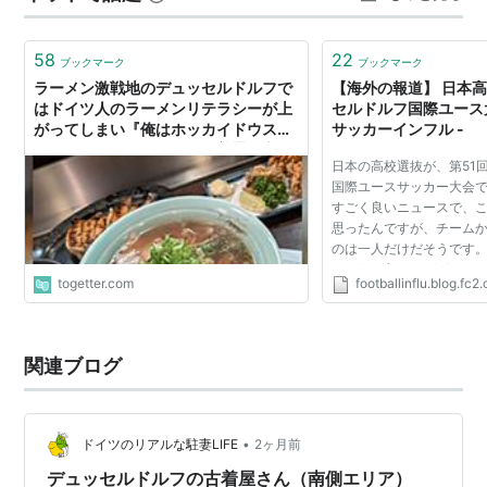
Rösterei VIER Wallstr…
58
22
ブックマーク
ブックマーク
ラーメン激戦地のデュッセルドルフで
【海外の報道】 日本
はドイツ人のラーメンリテラシーが上
セルドルフ国際ユース
がってしまい『俺はホッカイドウスタ
サッカーインフル -
イルは好みじゃない』とか普通に言っ
日本の高校選抜が、第51
てくるようになった
国際ユースサッカー大会
すごく良いニュースで、
思ったんですが、チームか
のは一人だけだそうです。
ちの目に留まればばいい
togetter.com
footballinflu.blog.fc2
外の報道を翻訳しました。
月４日） 【 U-1...
関連ブログ
•
ドイツのリアルな駐妻LIFE
2ヶ月前
デュッセルドルフの古着屋さん（南側エリア）