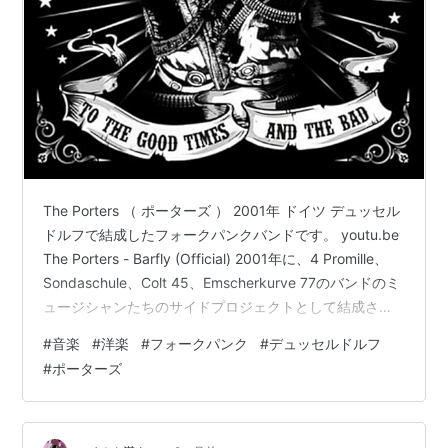
The Porters （ ポーターズ ） 2001年 ドイツ デュッセル
ドルフで結成したフォークパンクバンドです。 youtu.be
The Porters - Barfly (Official) 2001年に、4 Promille、
Sondaschule、Colt 45、Emscherkurve 77のバンドのミ
ュージシャンたちのサイドプロジェクトとして結成され
ました。 ピアノ、フィドル、マンドリンといった遊び心
#
音楽
#
洋楽
#
フォークパンク
#
デュッセルドルフ
あふれるメロディーと、フルパンクロックの音楽を組み
#
ポーターズ
合わせた独特のミックスを演奏しています。 初期の頃
は、伝統的なアイルランド民謡とパンクロックの要素を
融合させたバンドでしたが、のち…