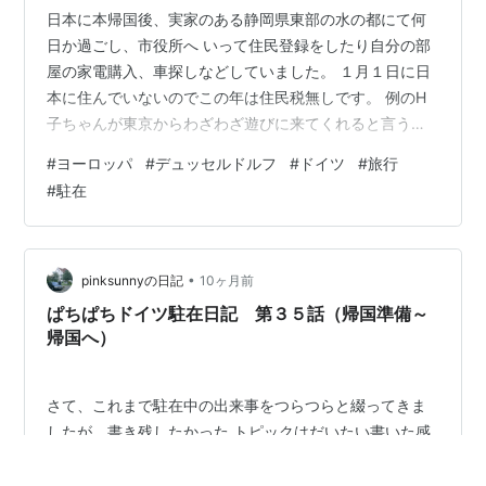
日本に本帰国後、実家のある静岡県東部の水の都にて何
日か過ごし、市役所へ いって住民登録をしたり自分の部
屋の家電購入、車探しなどしていました。 １月１日に日
本に住んでいないのでこの年は住民税無しです。 例のH
子ちゃんが東京からわざわざ遊びに来てくれると言う事
なので私がドイツに 行く前に仕事をしていた西部方面に
#
ヨーロッパ
#
デュッセルドルフ
#
ドイツ
#
旅行
いって先に日本に帰国し、しかも転職していた K君にも
#
駐在
会いに行こうとなり新幹線で私の自宅の最寄りの駅まで
来てもらい 東名高速で西に向かいました。 浜名湖サービ
スエリアにて 懐かしの街に着き、まずK君がいるであろ
うパチンコ屋さんによって彼を探して 合流。 お昼ご飯は
•
pinksunnyの日記
10ヶ月前
地域柄やはりウナギということで…
ぱちぱちドイツ駐在日記 第３５話（帰国準備～
帰国へ）