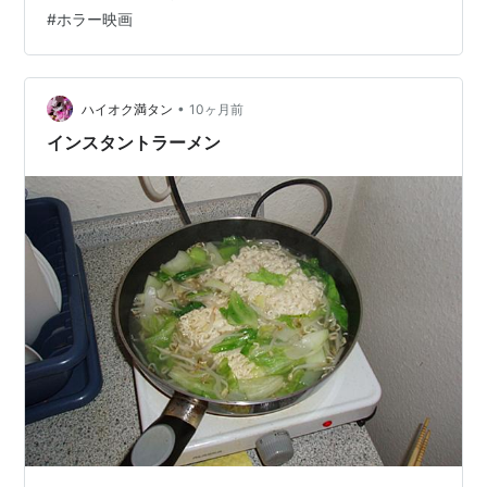
ろう？と軽い気持ちで見ていました。 深夜真っ暗な部屋
#
ホラー映画
で見るものではなかった 後で調べると コワイ女 と判明
しました。 異国の風に吹かれて心細い環境で見れば、そ
れはそれは恐怖感が倍増です(^^; youtu.be
•
ハイオク満タン
10ヶ月前
インスタントラーメン