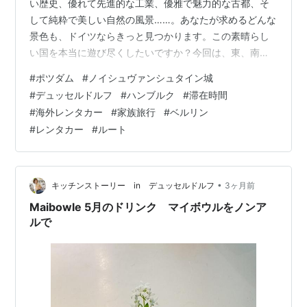
い歴史、優れて先進的な工業、優雅で魅力的な古都、そ
して純粋で美しい自然の風景……。あなたが求めるどんな
景色も、ドイツならきっと見つかります。この素晴らし
い国を本当に遊び尽くしたいですか？今回は、東、南、
北西の3つの王道ドライブルートをご紹介します。エンジ
#
ポツダム
#
ノイシュヴァンシュタイン城
ンをかけ、驚きに満ちた道へとタイヤを転がしていきま
#
デュッセルドルフ
#
ハンブルク
#
滞在時間
しょう！ 🔸当サイトにて【無料発行の免許証翻訳文】を
#
海外レンタカー
#
家族旅行
#
ベルリン
取得し、日本の運転免許証と併せてご提示いただくこと
#
レンタカー
#
ルート
で、世界200以上の国や地域でスムーズにレンタカーを
ご利用いただけます。 目次 エンジンをかけて、ドイツを
縦横無尽に駆け抜ける 王道ルート1：南…
•
キッチンストーリー in デュッセルドルフ
3ヶ月前
Maibowle 5月のドリンク マイボウルをノンア
ルで