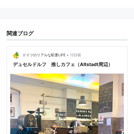
中核となる都市で、日本企業の支社が集中し、ドイツで
もっとも日本人の多く住む街である。
スポーツクラブ
フォルトゥナ・デュッセルドルフ
の本
拠地でもある。
関連ブログ
歴史
13世紀後半ベルク伯領内の都市として発展。1815年より
•
ドイツのリアルな駐妻LIFE
12日前
プロイセン領となり、産業革命の進展とともに発展する
デュセルドルフ 推しカフェ（Altstadt周辺）
とともに、芸術の街としても栄え、ハイネやシューマン
等多くの芸術家が活躍した。