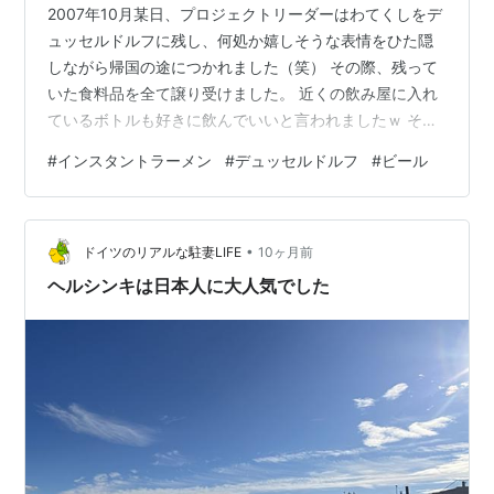
2007年10月某日、プロジェクトリーダーはわてくしをデ
ュッセルドルフに残し、何処か嬉しそうな表情をひた隠
しながら帰国の途につかれました（笑） その際、残って
いた食料品を全て譲り受けました。 近くの飲み屋に入れ
ているボトルも好きに飲んでいいと言われましたｗ その
結果、デュッセルドルフだか日本だか中国だか分らない
#
インスタントラーメン
#
デュッセルドルフ
#
ビール
絵面の写真ですｗ 当時はデュッセルドルフの人口の10％
が日本人（常駐）でした。 しかしながら日本の食材を扱
うお店は高いので地元のスーパーに結構行きました。 そ
•
のスーパーのオリジナルビール（Pilsner/Alt/Weizen）が
ドイツのリアルな駐妻LIFE
10ヶ月前
安くて大変助かりました。 飲み干したペットボトルを返
ヘルシンキは日本人に大人気でした
却すると…