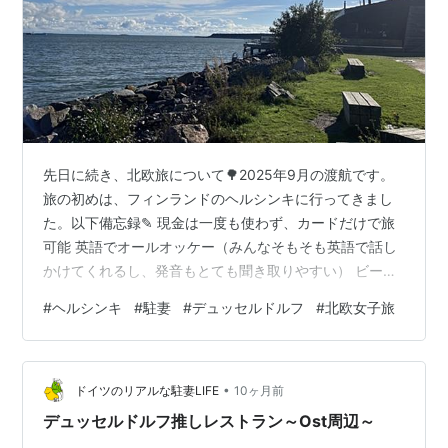
先日に続き、北欧旅について🌳2025年9月の渡航です。
旅の初めは、フィンランドのヘルシンキに行ってきまし
た。以下備忘録✎ 現金は一度も使わず、カードだけで旅
可能 英語でオールオッケー（みんなそもそも英語で話し
かけてくれるし、発音もとても聞き取りやすい） ビール
はスーパーでもコンビニでも買える（※スウェーデンは苦
#
ヘルシンキ
#
駐妻
#
デュッセルドルフ
#
北欧女子旅
労しました。また後日） トラムとバスがとにかく便利。
一日券を購入して、google mapで検索すればどこでも行
けちゃう 水着着用サウナでは、黒のワンピースタイプが
•
マジョリティなので、シックなものを持っていくのがベ
ドイツのリアルな駐妻LIFE
10ヶ月前
ター 引くほど街中に日本人がいる（marimekkoの社員食
デュッセルドルフ推しレストラン～Ost周辺～
堂は、社員席…