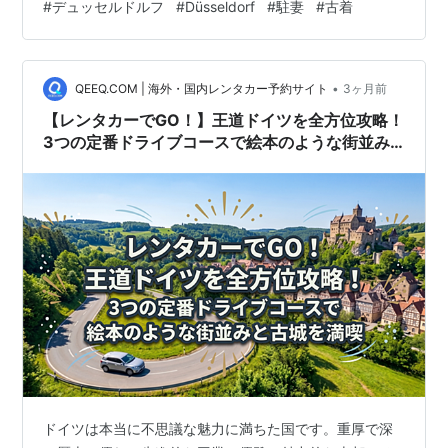
#
デュッセルドルフ
#
Düsseldorf
#
駐妻
#
古着
あります！何よりこのエリアは、古着屋さんに限らず、
洋服屋さんや雑貨やさん、カフェも豊富なので、お散歩
を楽しみながら散策するのもgoodなエリアだと思ってい
•
ます👏 Vin_Perium https://vin-perium.de/ Lorettostraße
QEEQ.COM | 海外・国内レンタカー予約サイト
3ヶ月前
39, 40219 …
【レンタカーでGO！】王道ドイツを全方位攻略！
3つの定番ドライブコースで絵本のような街並み
と古城を満喫
ドイツは本当に不思議な魅力に満ちた国です。重厚で深