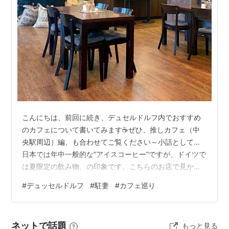
こんにちは、前回に続き、デュセルドルフ内でおすすめ
のカフェについて書いてみます☕ぜひ、推しカフェ（中
央駅周辺）編、も合わせてご覧ください～小話として…
日本では年中一般的な”アイスコーヒー”ですが、ドイツで
は夏限定の飲み物、の印象です。こちらのお店で見かけ
る、"Eiskaffee"というメニュー、どうやら、アイス＋コ
#
デュッセルドルフ
#
駐妻
#
カフェ巡り
ーヒー、という意味のようで、日本で言う”コーヒーフロ
ート”が届きますww私たちの思う”アイスコーヒー”が飲み
たいときには、 ・"iced caffee"（英語表記） ・”kalt
ネットで話題
もっと見る
kaffee”（kaltはドイツ語で冷たい）を探しましょう！