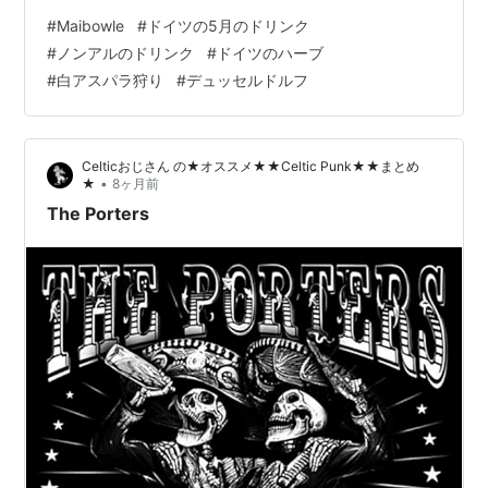
はそのWaldmeisterが雑草のように生えていて この周り
#
Maibowle
#
ドイツの5月のドリンク
は甘い香りが。 その香りは 日本の桜餅のような気持ちま
#
ノンアルのドリンク
#
ドイツのハーブ
す。 Waldmeisterは 日本語で クルマバソウ と いうそう
#
白アスパラ狩り
#
デュッセルドルフ
です。 このドリンクは本当に簡単。 100%のリンゴジュ
ースを 炭酸水で1：1にわり、 そこにハーブをつけておく
だけ。 ものの本によ…
Celticおじさん の★オススメ★★Celtic Punk★★まとめ
•
★
8ヶ月前
The Porters