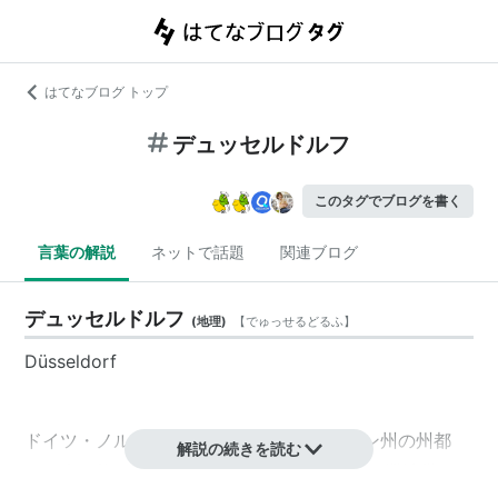
はてなブログ トップ
デュッセルドルフ
このタグでブログを書く
言葉の解説
ネットで話題
関連ブログ
デュッセルドルフ
(
地理
)
【
でゅっせるどるふ
】
Düsseldorf
ドイツ・
ノルトライン＝ヴェストファーレン州
の州都
解説の続きを読む
で、人口約59万人。ライン川下流のルール工業地帯の