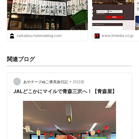
zaikabou.hatenablog.com
www.itmedia.co.jp
関連ブログ
•
あやチーズ🧀ご褒美旅日記
25日前
JALどこかにマイルで青森三沢へ！【青森屋】