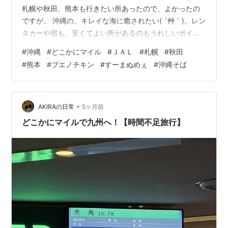
札幌や秋田、熊本も行きたい所あったので、よかったの
ですが。 沖縄の、キレイな海に癒されたい( ´艸｀)。レン
タカーや宿も、安くてよい所があるのもうれしいポイン
ト。 すーまぬめぇの沖縄そばや、ジャッキーステーキハ
#
沖縄
#
どこかにマイル
#
ＪＡＬ
#
札幌
#
秋田
ウス、ニンニクたっぷりの丸どり「ブエノチキン」、帰
#
熊本
#
ブエノチキン
#
すーまぬめぇ
#
沖縄そば
りの空港ではＡ＆Ｗ、グルメもたのしみ。 レンタカーと1
日目の宿を押さえて、後はきままに移動したい( ´艸｀)。
お天気が不安定みたいな季節なので、晴れの日があれば
よいな。 ニベアUV ディープ プロテクト & ケア ジェル
•
AKIRAの日常
5ヶ月前
80g S…
どこかにマイルで九州へ！【時間不足旅行】