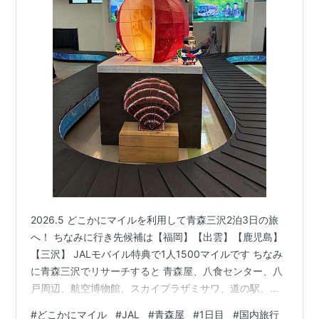
2026.5 どこかにマイルを利用して青森三沢2泊3日の旅
へ！ ちなみに行き先候補は【福岡】【出雲】【鹿児島】
【三沢】 JALモバイル特典で1人1500マイルです ちなみ
に青森三沢でリサーチすると 青森屋、八食センター、八
戸周辺、航空博物館、スカイプラザミサワ、道の駅、こ
のあたりがヒットします。今回は気張らずにゆったり過
#
どこかにマイル
#
JAL
#
青森屋
#
1日目
#
国内旅行