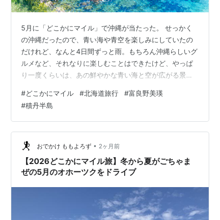
5月に「どこかにマイル」で沖縄が当たった。 せっかく
の沖縄だったので、青い海や青空を楽しみにしていたの
だけれど、なんと4日間ずっと雨。もちろん沖縄らしいグ
ルメなど、それなりに楽しむことはできたけど、やっぱ
り一度くらいは、あの鮮やかな青い海と空が広がる景色
を見たかった。 少し心残りがあったので、残っていた
#
どこかにマイル
#
北海道旅行
#
富良野美瑛
7000マイルを使って、もう一度「どこかにマイル」に挑
#
積丹半島
戦。 何度も検索して候補に出てきたのは、長崎、鹿児
島、三沢、そして札幌の4つ。 今回の本命は、梅雨のな
い北海道。 とはいえ、当選確率は4分の1。あまり期待し
すぎずに結果を待っていたら、なんと札幌便が当たっ
•
おでかけ ももよろず
2ヶ月前
た。 思わず「やった！」と( ´艸｀)…
【2026どこかにマイル旅】冬から夏がごちゃま
ぜの5月のオホーツクをドライブ