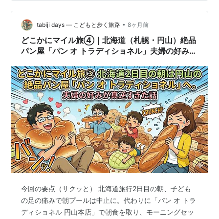
や料金は訪問時点の目安です。
•
tabiji days ― こどもと歩く旅路
8ヶ月前
どこかにマイル旅④｜北海道（札幌・円山）絶品
パン屋「パン オ トラディショネル」夫婦の好みが
真逆すぎた話
今回の要点（サクッと） 北海道旅行2日目の朝、子ども
の足の痛みで朝プールは中止に。代わりに「パン オ トラ
ディショネル 円山本店」で朝食を取り、モーニングセッ