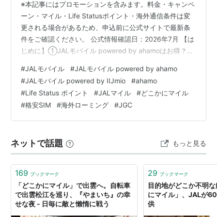
※本記事にはプロモーションを含みます。料金・キャンペ
ーン・マイル・Life Statusポイント・海外通信条件は変
更される場合があるため、申込前に公式サイトで最新条
件をご確認ください。 公式情報確認日：2026年7月 【は
じめに】①JALモバイル powered by ahamoはお得？結
論を先に解説 JALモバイル powered by ahamoは、通常
#
JALモバイル
#
JALモバイル powered by ahamo
ahamoと同じ月額2,970円・30GB・5分以内の国内通話
#
JALモバイル powered by IIJmio
#
ahamo
無料で、毎月125マイルや年1回の「どこかにマイル」特
#
Life Status ポイント
#
JALマイル
#
どこかにマイル
典を利用できます。海外旅行が多いJAL利用者には有力で
#
格安SIM
#
海外ローミング
#
JGC
すが、既存ahamo利用者やドコモからのプラン変更者は
毎月1LSPの対…
ネットで話題
もっと見る
169
29
ブックマーク
ブックマーク
「どこかにマイル」で出雲へ。自転車
目的地がどこか不明な
で出雲松江を巡り、『やまいち』の幸
にマイル」、JALが6
せな夜 - 日毎に敵と懶惰に戦う
供