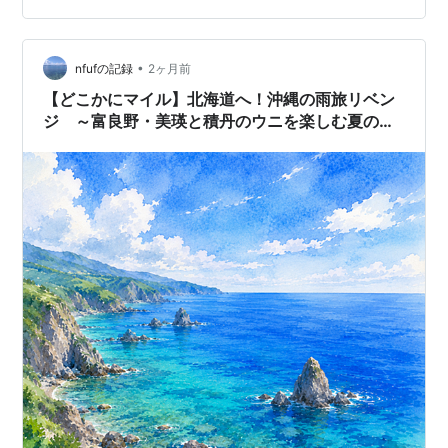
ます。 今回はその魅力や従来のIIJmio版との違い、契約
前に絶対に知っておくべき注意点を分かりやすくお伝え
します。 ぜひ最後まで読んで、お得にマイ…
•
nfufの記録
2ヶ月前
【どこかにマイル】北海道へ！沖縄の雨旅リベン
ジ ～富良野・美瑛と積丹のウニを楽しむ夏の弾
丸旅～