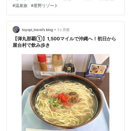
ごすをテーマにあまり下調べもせずの旅行でしたが、思
#
温泉旅
#
星野リゾート
いの外めちゃくちゃ幸せで満足度の高い旅になったので
す！！！ 是非みなさんにも共有したくてブログを書いて
います。最後まで見ていただけたら嬉しいです 旅のスケ
ジュール 【1日目】 三沢空港→チェックイン→八食セン
•
toyopi_travel’s blog
1ヶ月前
ター→青森屋 【2日…
【弾丸那覇①】1,500マイルで沖縄へ！初日から
屋台村で飲み歩き