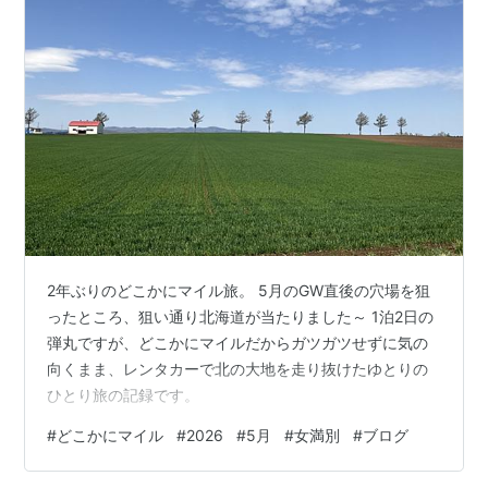
2年ぶりのどこかにマイル旅。 5月のGW直後の穴場を狙
ったところ、狙い通り北海道が当たりました～ 1泊2日の
弾丸ですが、どこかにマイルだからガツガツせずに気の
向くまま、レンタカーで北の大地を走り抜けたゆとりの
ひとり旅の記録です。
#
どこかにマイル
#
2026
#
5月
#
女満別
#
ブログ