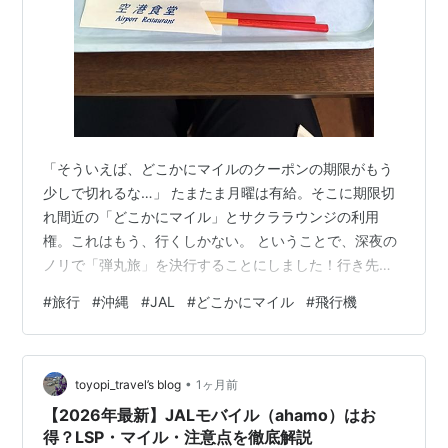
「そういえば、どこかにマイルのクーポンの期限がもう
少しで切れるな…」 たまたま月曜は有給。そこに期限切
れ間近の「どこかにマイル」とサクララウンジの利用
権。これはもう、行くしかない。 ということで、深夜の
ノリで「弾丸旅」を決行することにしました！行き先の
候補は「女満別、高松、那覇、石垣」の4つ。運命のルー
#
旅行
#
沖縄
#
JAL
#
どこかにマイル
#
飛行機
レットが弾き出したのは、まさかの那覇！雨予報の週末
でしたが、これはもう勝ちルートの予感。 今回の旅で
は、JALモバイルの特典である「どこかにマイル」のクー
•
ポン利用をしています。通常7,500マイル必要な特典がな
toyopi_travel’s blog
1ヶ月前
んと…1,500マイルで発券できるんです！ 💡 JALモバイ
【2026年最新】JALモバイル（ahamo）はお
ルって何？どこかにマイルっ…
得？LSP・マイル・注意点を徹底解説