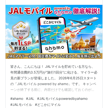
皆さん、こんにちは！ JALマイルを貯めている方なら、
年間通信費約3.5万円が“旅行1回分”に化ける、マイラー必
見の新プランが登場しました。 2026年6月25日スタート
の「JALモバイル powered by ahamo」です。 キャンペ
ーンが終了する前に、内容だけでも確認しておくのがお
すすめです。 JGC修行中の方なら、この1契約で“年間
#
ahamo
#
JAL
#
JALモバイルpoweredbyahamo
12LSP”が自動で増えます。 日常の固定費を見直すだけで
#
JALモバイル
#
どこかにマイル
旅の質がグッと上がる、非常に魅力的な内容になってい