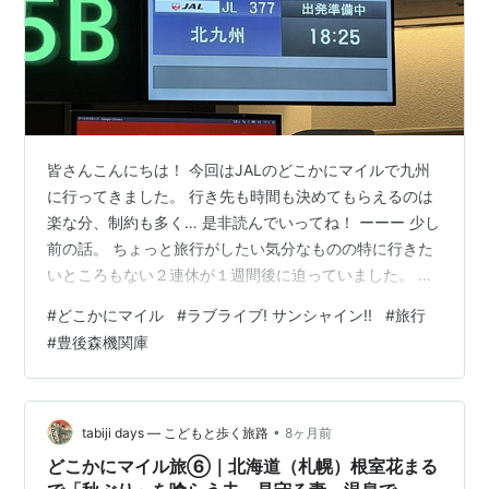
皆さんこんにちは！ 今回はJALのどこかにマイルで九州
に行ってきました。 行き先も時間も決めてもらえるのは
楽な分、制約も多く… 是非読んでいってね！ ーーー 少し
前の話。 ちょっと旅行がしたい気分なものの特に行きた
いところもない２連休が１週間後に迫っていました。 大
抵こういう場合地元に帰ってみたりするのですが、つい
#
どこかにマイル
#
ラブライブ! サンシャイン!!
#
旅行
１週間前に帰ったばっかりだったのでそういうわけにも
#
豊後森機関庫
いかず。 そんな中、用事で飛行機を調べていた時にJAL
のWEBサイトで"どこかにマイル"が目に入りました。
7000マイルを消費して、4つの候補地の中からJALが行
先を決定して往復航空券がもらえるというものです。
•
tabiji days ― こどもと歩く旅路
8ヶ月前
前々から気になっては…
どこかにマイル旅⑥｜北海道（札幌）根室花まる