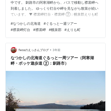
中です。 釧路市の阿寒湖畔から、バスで移動し襟裳岬へ
到着しました。 ゆっくり灯台や岬を見ながら散策が続い
ています。 ▼ 襟裳岬灯台・襟裳岬 ②：幌泉郡えりも町
#
なつかしの北海道
#
ぐるっと一週ツアー
#
襟裳岬灯台
#
襟裳岬
#
幌泉郡
#
えりも町
•
fwssのえっさんブログ
3年前
なつかしの北海道ぐるっと一周ツアー（阿寒湖
畔・ボッケ遊歩道 ②：釧路市）