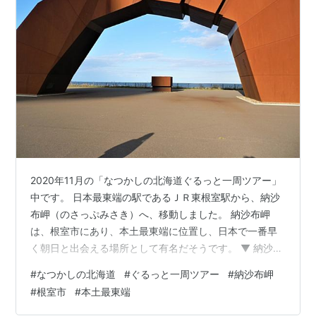
2020年11月の「なつかしの北海道ぐるっと一周ツアー」
中です。 日本最東端の駅であるＪＲ東根室駅から、納沙
布岬（のさっぷみさき）へ、移動しました。 納沙布岬
は、根室市にあり、本土最東端に位置し、日本で一番早
く朝日と出会える場所として有名だそうです。 ▼ 納沙布
岬（根室市）
#
なつかしの北海道
#
ぐるっと一周ツアー
#
納沙布岬
#
根室市
#
本土最東端