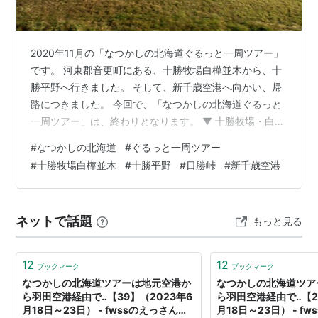
2020年11月の「なつかしの北海道ぐるっと一周ツアー」
です。 河東郡音更町にある、十勝牧場白樺並木から、十
勝平野へ行きました。 そして、新千歳空港へ向かい、帰
路につきました。 今回で、「なつかしの北海道ぐるっと
一周ツアー」は、終わりとなります。 ▼ 十勝牧場・白樺
並木：河東郡音更町 ▼ 十勝平野・日勝峠 ▼ 新千歳空
#
なつかしの北海道
#
ぐるっと一周ツアー
港：千歳市
#
十勝牧場白樺並木
#
十勝平野
#
日勝峠
#
新千歳空港
ネットで話題
もっと見る
12
12
ブックマーク
ブックマーク
なつかしの北海道ツアーは地元空港か
なつかしの北海道ツア
ら羽田空港経由で‥【39】（2023年6
ら羽田空港経由で‥【2
月18日～23日） - fwssのえっさんブ
月18日～23日） - f