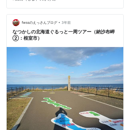
•
fwssのえっさんブログ
3年前
なつかしの北海道ぐるっと一周ツアー（納沙布岬
②：根室市）