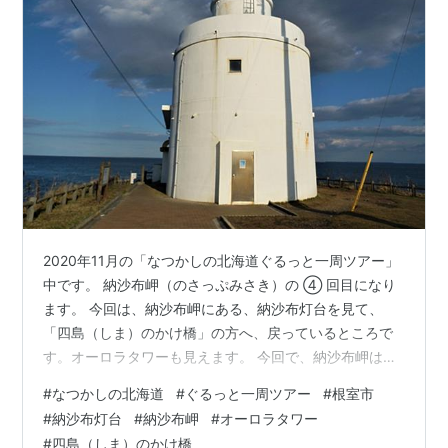
2020年11月の「なつかしの北海道ぐるっと一周ツアー」
中です。 納沙布岬（のさっぷみさき）の ④ 回目になり
ます。 今回は、納沙布岬にある、納沙布灯台を見て、
「四島（しま）のかけ橋」の方へ、戻っているところで
す。オーロラタワーも見えます。 今回で、納沙布岬は、
終わりますが、「なつかしの北海道ぐるっと一周ツア
#
なつかしの北海道
#
ぐるっと一周ツアー
#
根室市
ー」は続きます。 ▼ 納沙布灯台（根室市） ▼ オーロラ
#
納沙布灯台
#
納沙布岬
#
オーロラタワー
タワー ▼ 四島（しま）のかけ橋
#
四島（しま）のかけ橋