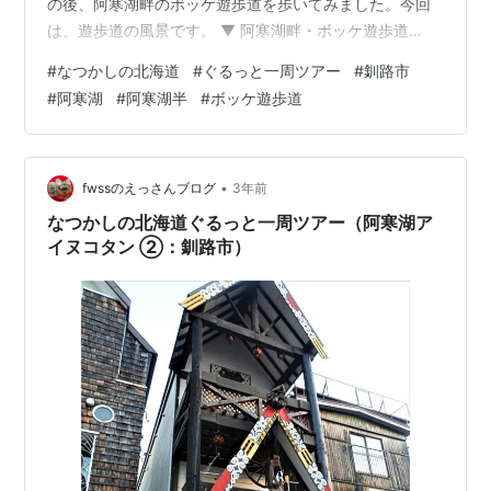
の後、阿寒湖畔のボッケ遊歩道を歩いてみました。今回
は、遊歩道の風景です。 ▼ 阿寒湖畔・ボッケ遊歩道
①（釧路市）
#
なつかしの北海道
#
ぐるっと一周ツアー
#
釧路市
#
阿寒湖
#
阿寒湖半
#
ボッケ遊歩道
•
fwssのえっさんブログ
3年前
なつかしの北海道ぐるっと一周ツアー（阿寒湖ア
イヌコタン ②：釧路市）