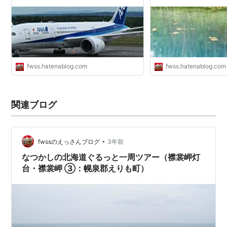
ログ
ログ
fwss.hatenablog.com
fwss.hatenablog.com
関連ブログ
•
fwssのえっさんブログ
3年前
なつかしの北海道ぐるっと一周ツアー（襟裳岬灯
台・襟裳岬 ③：幌泉郡えりも町）