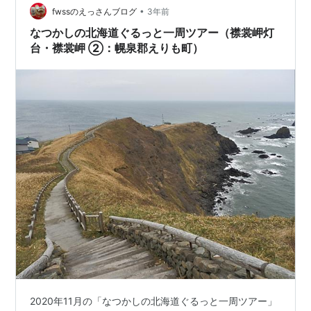
•
fwssのえっさんブログ
3年前
なつかしの北海道ぐるっと一周ツアー（襟裳岬灯
台・襟裳岬 ②：幌泉郡えりも町）
2020年11月の「なつかしの北海道ぐるっと一周ツアー」