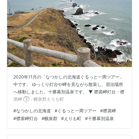
2020年11月の「なつかしの北海道ぐるっと一周ツアー」
中です。 ゆっくり灯台や岬を見ながら散策し、宿泊場所
へ移動しました。十勝幕別温泉です。 ▼ 襟裳岬灯台・襟
裳岬 ③：幌泉郡えりも町
#
なつかしの北海道
#
ぐるっと一周ツアー
#
襟裳岬
#
襟裳岬灯台
#
幌泉郡
#
えりも町
#
十勝幕別温泉