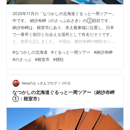
2020年11月の「なつかしの北海道ぐるっと一周ツアー」
中です。 納沙布岬（のさっぷみさき）の②回目です。
納沙布岬は、根室市にあり、本土最東端に位置し、日本
で一番早く朝日と出会える場所として有名だそうです。
と、前回も記しました。 今回は、納沙布岬の標柱オンパ
レードです。 ▼ 納沙布岬（根室市）
#
なつかしの北海道
#
ぐるっと一周ツアー
#
納沙布岬
#
のさっぷ
#
根室市
#
標柱
•
fwssのえっさんブログ
3年前
なつかしの北海道ぐるっと一周ツアー（納沙布岬
①：根室市）