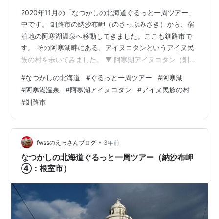
2020年11月の「なつかしの北海道ぐるっと一周ツアー」
中です。 釧路市の納沙布岬（のさっぷみさき）から、宿
泊地の阿寒湖温泉へ移動してきました。ここも釧路市で
す。 その阿寒湖畔にある、アイヌコタンというアイヌ民
族の村を歩いてみました。 ▼ 阿寒湖アイヌコタン（釧路
市）
#
なつかしの北海道
#
ぐるっと一周ツアー
#
阿寒湖
#
阿寒湖温泉
#
阿寒湖アイヌコタン
#
アイヌ民族の村
#
釧路市
•
fwssのえっさんブログ
3年前
なつかしの北海道ぐるっと一周ツアー（納沙布岬
④：根室市）