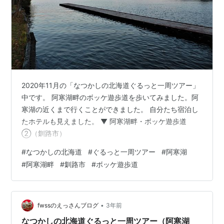
2020年11月の「なつかしの北海道ぐるっと一周ツアー」
中です。 阿寒湖畔のボッケ遊歩道を歩いてみました。阿
寒湖の近くまで行くことができました。 自分たち宿泊し
たホテルも見えました。 ▼ 阿寒湖畔・ボッケ遊歩道
②（釧路市）
#
なつかしの北海道
#
ぐるっと一周ツアー
#
阿寒湖
#
阿寒湖畔
#
釧路市
#
ボッケ遊歩道
•
fwssのえっさんブログ
3年前
なつかしの北海道ぐるっと一周ツアー（阿寒湖