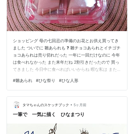
ショッピング 母の七回忌の準備のお花とお供え買ってき
ました ついでに 雛あられも ❓ 雛チョコあられとイチゴチ
ョコあられは売り切れだった 一年に一回だけなのに 今年
は食べれなかった また来年だね 2割引きだったので 買っ
てきました 今日中に食べればいいからね 暇な私は また
作りました 😅 全員集合のお雛様 作るのに時間がかかっ
#
雛あられ
#
ひな祭り
#
ひな人形
て疲れました 😅 間違い探し ❓ わかるかな 🤭 五人囃子の
右の子と右大臣と三丁の右の子 みんな同じもの持ってる
右大臣の弓矢がない AIさんに忠実に説明して作ったけれ
•
ど どこかおかしい でもおもしろいからこのままにします
タマちゃんのスケッチブック
5ヶ月前
🤭
一筆で 一気に描く ひなまつり