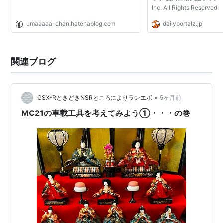
Inc. All Rights Reserved.
umaaaaa-chan.hatenablog.com
dailyportalz.jp
関連ブログ
•
GSX-RときどきNSRところによりランエボ
5ヶ月前
MC21の車載工具を考えてみよう①・・・の巻