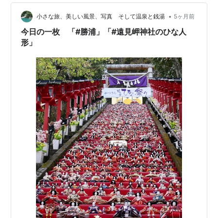
何ができるのか？記録してましたよ(._.) たぶんコンプリ
ートだと思います・・・サビや汚れはあり…
•
小さな旅、美しい風景、写真 そして温泉と銭湯
5ヶ月前
今日の一枚 「#勝浦」「#遠見岬神社のひな人
形」