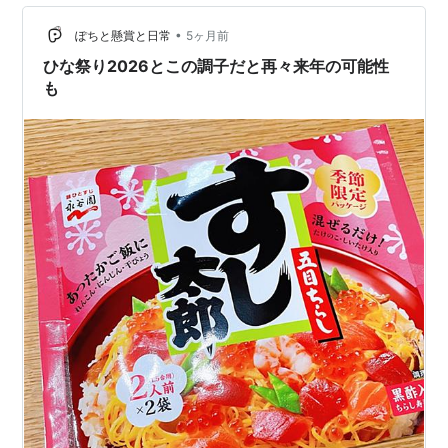
•
ぽちと懸賞と日常
5ヶ月前
ひな祭り2026とこの調子だと再々来年の可能性
も