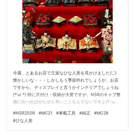
今週、とあるお店で立派なひな人形を見かけました('_')
懐かしいな・・・しかしもう季節外れでしょうが、お店
ですから、ディスプレイと言うかインテリアでしょうね
(*‘ω‘ *) 特に片付け・収納が大変ですが、NSRのキャブ整
備に比べればぜんぜん辛いことなんてないですよ(*´ω｀)
えっ？毎回、訳が分からない整備ネタはもうイイ・・・
#
NSR250R
#
MC21
#
車載工具
#
純正
#
MC28
ってですか(-_-;) イヤ、イヤ、まだまだ続きますよ・・・
#
ひな人形
(*_*; わかりましたよ、それでは少し休憩しましょうか
('ω') いつ撮影したのか記憶はありませんが、車載工具で