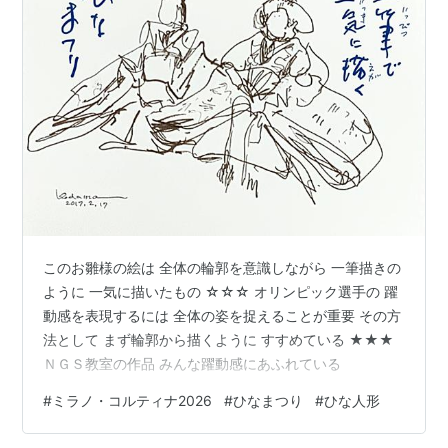
このお雛様の絵は 全体の輪郭を意識しながら 一筆描きの
ように 一気に描いたもの ☆☆☆ オリンピック選手の 躍
動感を表現するには 全体の姿を捉えることが重要 その方
法として まず輪郭から描くように すすめている ★★★
ＮＧＳ教室の作品 みんな躍動感にあふれている
#
ミラノ・コルティナ2026
#
ひなまつり
#
ひな人形