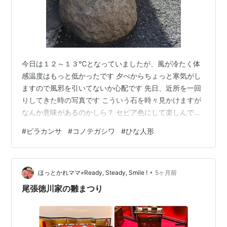
今日は１２～１３℃となっていましたが、風が冷たく体
感温度はもっと低かったです 夕べからちょっと寒気がし
ますので風邪を引いてないか心配です 先日、近所を一回
りしてきた時の写真です こういう石を時々見かけますが
なんか意味があるのかしら？ セピア色にして楽しんでみ
る 壁にあった電盤のビスの穴あき？が目に留まった なん
#
ピラカンサ
#
コノテガシワ
#
ひな人形
でも撮って遊ぶ私です きれいに丸く仕立てたピラカン
サ、お見事ですね あるお店のショーウインドウに飾って
あったひな人形 素朴な感じが良いですね コブシの蕾も膨
•
らんできました コノテガシワに咲いてた小さなお花 こう
ほっとかれママ⭐︎Ready, Steady, Smile !
5ヶ月前
いうのを見つけるともう春が来たんだなと実感しますね
尾張徳川家の雛まつり
菜の花とホトケノザ、春らし…