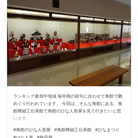
ランキング参加中地域 毎年桃の節句に合わせて角館で雛
めぐり行われています。 今回は、そんな角館にある、角
館樺細工伝承館で角館のひな人形展を見て行きたいと思
います。
#
角館のひな人形展
#
角館樺細工伝承館
#
ひなまつり
#
ひな人形
#
秋田県