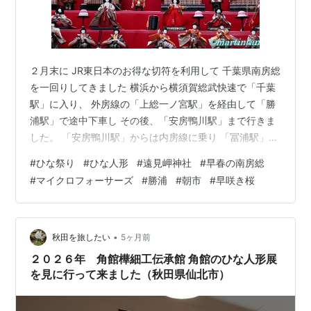
２月末に JR東日本のお得な切符を利用して 千葉県南房総
を一回りしてきました 横浜から横須賀総武快速で「千葉
駅」に入り、 外房線の「上総一ノ宮駅」を経由して「勝
浦駅」で途中下車し その後、「安房鴨川駅」まで行きま
した。 「安房鴨川駅」からは内房線に乗り 「冨浦駅」で
途中下車した後、「浜金谷駅」で下車し 「金谷港」から
#
ひな祭り
#
ひな人形
#
遠見岬神社
#
早春の南房総
東京湾フェリーの最終便で「久里浜港」に到着 「久里浜
#
マイクロフォーサーズ
#
勝浦
#
朝市
#
早咲き桜
駅」からは横須賀線で横浜に戻るという トータル275㎞
の行程でした 今日の一枚は 「遠見岬神社」にある60段
の階段に飾られた1800体のひな人形です 今年2026年は2
月21日から3月3日までの間 朝9時から夜19時まで飾られ
•
秋田を旅したい
5ヶ月前
てい…
２０２６年 角館樺細工伝承館 角館のひな人形展
を見に行って来ました（秋田県仙北市）