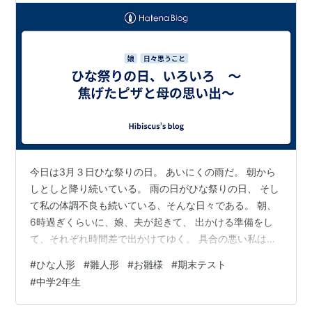
今日は3月３日ひな祭りの日。 あいにくの雨だ。 朝から
しとしと降り続いている。 雨の日がひな祭りの日、 そし
て私の体調不良も続いている、そんな日々である。 朝、
6時過ぎくらいに、娘、夫が起きて、 出かける準備をし
て、それぞれ時間差で出かけてゆく。 具合の悪い私は寝
たまま見送る。 娘の朝ごはん、 夫の朝のお茶や持参用の
#
ひな人形
#
雛人形
#
お雛様
#
期末テスト
おにぎりとお茶も用意してあげられない。 悪いなーと思
#
中学2年生
いつつ、早く良くなるように専念することにする。 やが
て期末テスト中の娘は、お昼過ぎに帰って来た。 「ただ