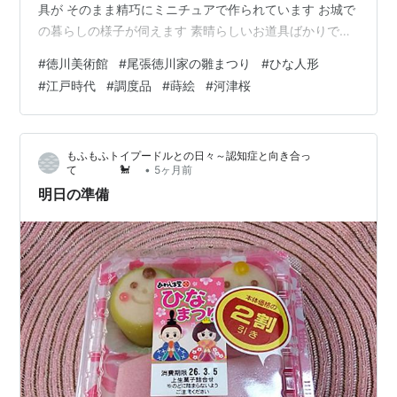
具が そのまま精巧にミニチュアで作られています お城で
の暮らしの様子が伺えます 素晴らしいお道具ばかりで驚
きます！ 葵の御紋が入っています 中でも化粧箱と思われ
#
徳川美術館
#
尾張徳川家の雛まつり
#
ひな人形
る櫛台(上段右)の くし、ヘラ、ブラシの数々 いつの時代
#
江戸時代
#
調度品
#
蒔絵
#
河津桜
も女性の化粧道具は多いですね🤣💦 こちらは雛飾りでは
なく 本物の国宝「初音の調度」です！ 1639年、3代将軍
徳川家光の娘・千代姫が 尾張徳川家2代光友に嫁入りす
もふもふトイプードルとの日々～認知症と向き合っ
る際に 誂えられた婚礼調度です 純度の高い金粉や、地中
•
て 🐩
5ヶ月前
海産とされ…
明日の準備