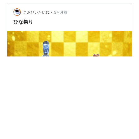
いま～！」 帰るなり、開口一番に娘が言った。 「なんか
さあ、なぜか知らないけれど、いつもの降りる駅より一
•
こおひいたいむ
5ヶ月前
つ前で降りて、 呆然と…
ひな祭り
我が家にはこのひな人形しかない