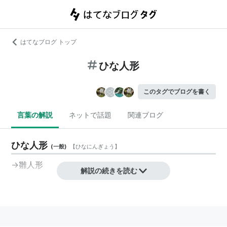
はてなブログ トップ
ひな人形
このタグでブログを書く
言葉の解説
ネットで話題
関連ブログ
ひな人形
(
一般
)
【
ひなにんぎょう
】
→
雛人形
解説の続きを読む