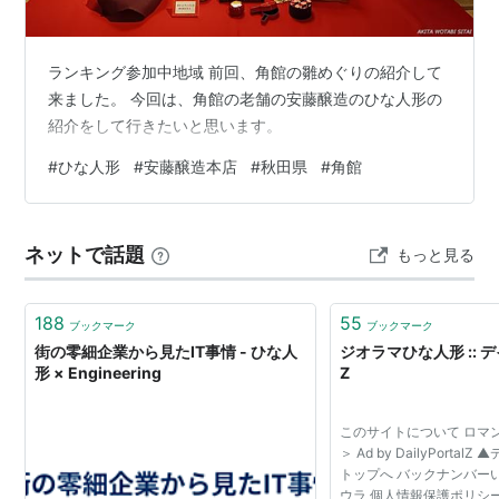
ランキング参加中地域 前回、角館の雛めぐりの紹介して
来ました。 今回は、角館の老舗の安藤醸造のひな人形の
紹介をして行きたいと思います。
#
ひな人形
#
安藤醸造本店
#
秋田県
#
角館
ネットで話題
もっと見る
188
55
ブックマーク
ブックマーク
街の零細企業から見たIT事情 - ひな人
ジオラマひな人形 ::
形 × Engineering
Z
このサイトについて ロマ
＞ Ad by DailyPorta
トップへ バックナンバー
ウラ 個人情報保護ポリシー © D