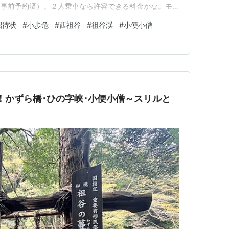
（事前予約済）。２人乗車なら許容できる料金かな。モデ
谷渓展望台を加えたプランでイザ出発！頼んます、祖谷渓
招待状
#
小歩危
#
西祖谷
#
祖谷渓
#
小便小僧
危858 ⇨ 907小歩危展望台：4.3km 歩危峡の鉄道写
…
かずら橋･ひの字峡･小便小僧～スリルと