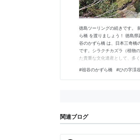
徳島ツーリングの続きです。 前回の記
ら橋 を渡りましょう！ 徳島
谷のかずら橋 は、日本三奇橋
です。シラクチカズラ（植物
た貴重な文化遺産として、多く
でもないから、行列なし！待ち
#
祖谷のかずら橋
#
ひの字渓
ところJAF割引で500円でし
スマホを落とさな…
関連ブログ