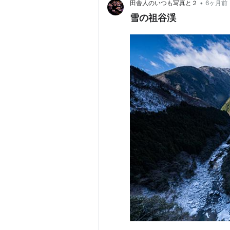
•
田舎人のいつも写真と２
6ヶ月前
雪の祖谷渓