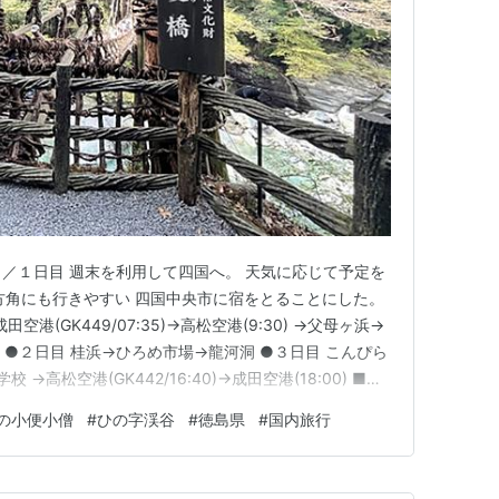
／１日目 週末を利用して四国へ。 天気に応じて予定を
方角にも行きやすい 四国中央市に宿をとることにした。
港(GK449/07:35)→高松空港(9:30) →父母ヶ浜→
 ●２日目 桂浜→ひろめ市場→龍河洞 ●３日目 こんぴら
→高松空港(GK442/16:40)→成田空港(18:00) ■１
ぼ定時に到着。 レンタカーの手続きを済ませたら、 遅め
の小便小僧
#
ひの字渓谷
#
徳島県
#
国内旅行
所へ。 ▼冷たいぶっかけ(350円) …