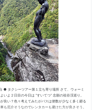
望台 ● タクシーツアー第１立ち寄り場所 さて、ウォーミ
よいよ２日目の今日は “すいてつ” 念願の祖谷渓巡り。
率が良い？色々考えてみたがバスは便数が少なく多く廻る
駐車も厄介そうなのでレンタカーも避けた方が良さそう。