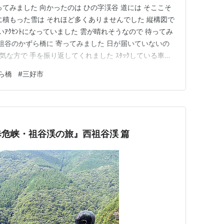
てみました 向かったのは ひの字渓谷 道には そここそ
に積もった雪は それほど多くありませんでした 縦構図で
いｱｸｾﾝﾄになっていました 雲が晴れそうなので 待ってみ
西祖谷のかずら橋に 寄ってみました 日が届いていないの
陽気な方で 手を振り返してくれました ｽﾀｯｸしている車が
とは 思わなかったかもしれません NIKON Z7II
ら橋
#
三好市
IKKOR Z24-120mmf/4S…
危峡・祖谷渓の旅』西祖谷渓 篇