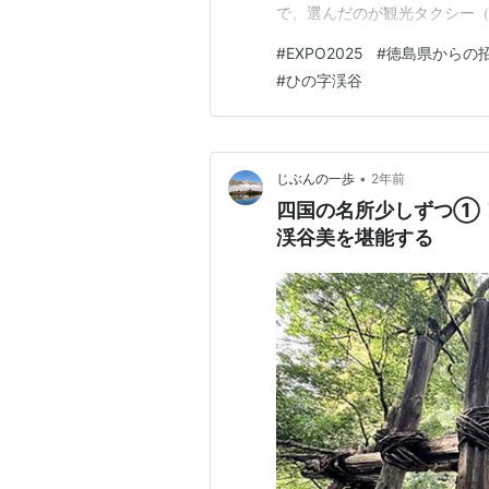
で、選んだのが観光タクシー
ルコースに小歩危展望台と祖
#
EXPO2025
#
徳島県からの
タクシーさん。 ・サンリバー大歩
#
ひの字渓谷
真でよく見掛ける場所の一つは
•
じぶんの一歩
2年前
四国の名所少しずつ①！
渓谷美を堪能する