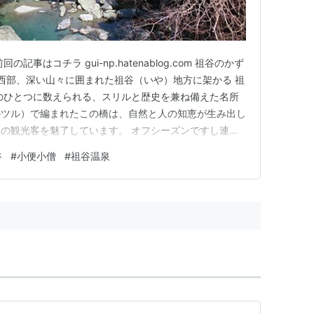
事はコチラ gui-np.hatenablog.com 祖谷のかず
県西部、深い山々に囲まれた祖谷（いや）地方に架かる 祖
のひとつに数えられる、スリルと歴史を兼ね備えた名所
のツル）で編まれたこの橋は、自然と人の知恵が生み出し
の観光客を魅了しています。 オフシーズンですし連休
時間なし！チケットもすぐ買えました！（大人550円の
谷
#
小便小僧
#
祖谷温泉
た） さて、かずら橋を渡るにあたっての注意ですが、、、