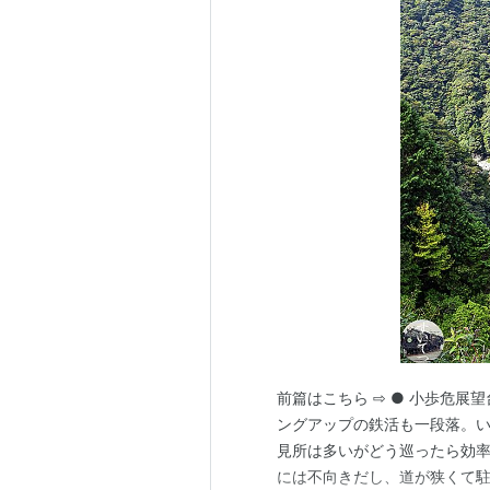
前篇はこちら ⇨ ● 小歩危展
ングアップの鉄活も一段落。い
見所は多いがどう巡ったら効
には不向きだし、道が狭くて