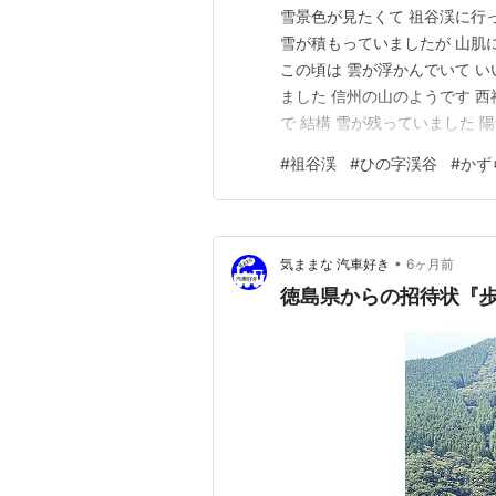
雪景色が見たくて 祖谷渓に行っ
雪が積もっていましたが 山肌
この頃は 雲が浮かんでいて い
ました 信州の山のようです 
で 結構 雪が残っていました 
何台かありました 徳島で雪にあう
#
祖谷渓
#
ひの字渓谷
#
かず
NIKKOR Z14-24mmf/2.8S N
•
気ままな 汽車好き
6ヶ月前
徳島県からの招待状『歩