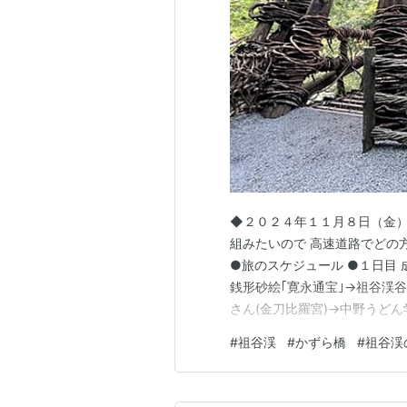
◆２０２４年１１月８日（金）
組みたいので 高速道路でどの
●旅のスケジュール ●１日目 成田空
銭形砂絵｢寛永通宝｣→祖谷渓谷
さん(金刀比羅宮)→中野うどん学校 
０時３０分頃 高松空港にはほ
#
祖谷渓
#
かずら橋
#
祖谷渓
の朝ごはんを食べに、こがね製麺