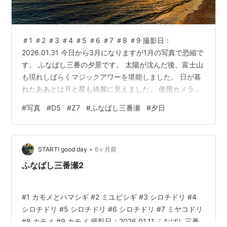
＃1 ＃2 ＃3 ＃4 ＃5 ＃6 ＃7 ＃8 ＃9 撮影日：
2026.01.31 今日から3月になりますが1月の写真で恐縮で
す。 ふなばし三番の夕景です。 太陽が沈んだ後、富士山
も現れしばらくマジックアワーを堪能しました。 日が暮
れたああとは月と星も綺麗に見えました。 使用カメラ＆
レンズ #1,2,8,9 Nikon D5+TAMRON SP 15-30mm F/2.8
#
写真
#
D5
#
Z7
#
ふなばし三番瀬
#
夕日
Di VC USD (Model A012) #3~7 Nikon Z7+NIKKOR Z
24-120mm f/4 S RAWをCAPTURE ONEで現像 ランキン
グ参加中gooからきましたランキング参加中写真・カメラ
•
ラ…
START! good day
6ヶ月前
ふなばし三番瀬2