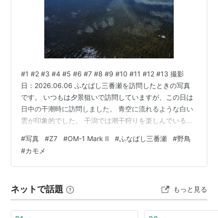
#1 #2 #3 #4 #5 #6 #7 #8 #9 #10 #11 #12 #13 撮影
日：2026.06.06 ふなばし三番瀬を訪問したときの写真
です。 いつもは夕景狙いで訪問していますが、この日は
日中の干潮時に訪問しました。 青空に流れるような白い
雲が印象的でした。 干潟では潮干狩りを楽しんでいる方
が多くいました。 波打ち際でカモメが飛んだり、佇んだ
#
写真
#
Z7
#
OM-1 Mark II
#
ふなばし三番瀬
#
野鳥
りしている姿の撮影を楽しみました。 使用カメラ＆レン
#
カモメ
ズ #1~5 Nikon Z7+NIKKOR Z 24-120mm f/4 S RAWを
CAPTURE ONEで現像 #6~13 OM SYSTEM OM-1 Mark
II+M.ZUIKO…
ネットで話題
もっと見る