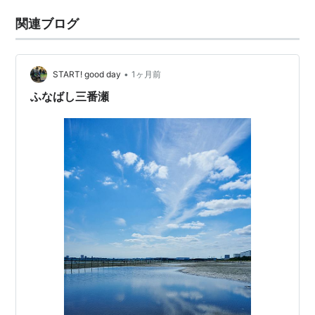
関連ブログ
•
START! good day
1ヶ月前
ふなばし三番瀬