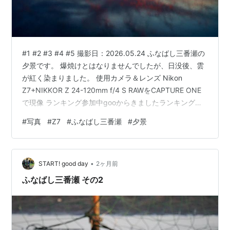
#1 #2 #3 #4 #5 撮影日：2026.05.24 ふなばし三番瀬の
夕景です。 爆焼けとはなりませんでしたが、日没後、雲
が紅く染まりました。 使用カメラ＆レンズ Nikon
Z7+NIKKOR Z 24-120mm f/4 S RAWをCAPTURE ONE
で現像 ランキング参加中gooからきましたランキング参
加中写真・カメラランキング参加中【公式】2025年開設
#
写真
#
Z7
#
ふなばし三番瀬
#
夕景
ブログランキング参加中Nikon
•
START! good day
2ヶ月前
ふなばし三番瀬 その2