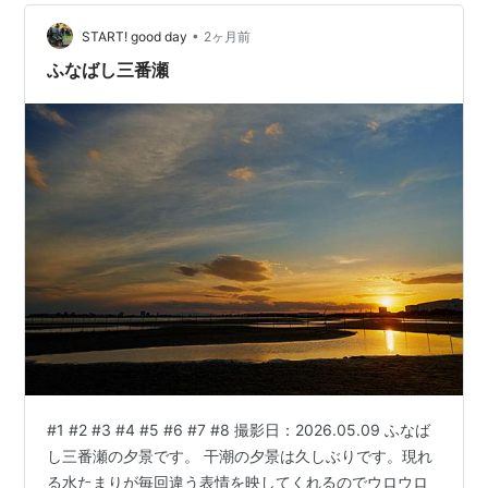
ログランキング参加中Nikon ランキング参加中野鳥観察
•
START! good day
2ヶ月前
ふなばし三番瀬
#1 #2 #3 #4 #5 #6 #7 #8 撮影日：2026.05.09 ふなば
し三番瀬の夕景です。 干潮の夕景は久しぶりです。現れ
る水たまりが毎回違う表情を映してくれるのでウロウロ