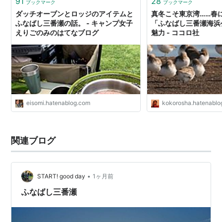
91
28
ブックマーク
ブックマーク
ダッチオーブンとロッジのアイテムと
真冬こそ東京湾……春
ふなばし三番瀬の話。 - キャンプ女子
「ふなばし三番瀬海浜
えりごのみのはてなブログ
魅力 - ココロ社
eisomi.hatenablog.com
kokorosha.hatenablo
関連ブログ
•
START! good day
1ヶ月前
ふなばし三番瀬