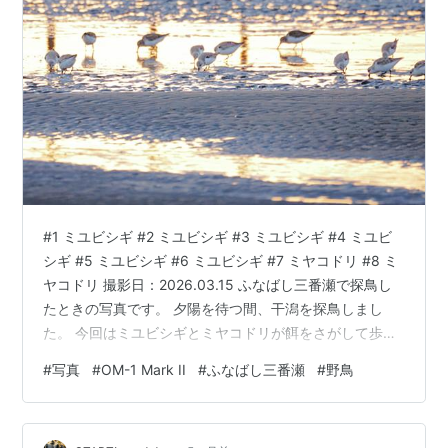
#1 ミユビシギ #2 ミユビシギ #3 ミユビシギ #4 ミユビ
シギ #5 ミユビシギ #6 ミユビシギ #7 ミヤコドリ #8 ミ
ヤコドリ 撮影日：2026.03.15 ふなばし三番瀬で探鳥し
たときの写真です。 夕陽を待つ間、干潟を探鳥しまし
た。 今回はミユビシギとミヤコドリが餌をさがして歩い
ていました。 珍しくチドリは見かけませんでした。 使用
#
写真
#
OM-1 Mark II
#
ふなばし三番瀬
#
野鳥
カメラ＆レンズ OM SYSTEM OM-1 Mark II+M.ZUIKO
DIGITAL ED 100-400mm F5.0-6.3 IS II RAWをOM
Workspaceで現像 ランキング参加中gooからきましたラ