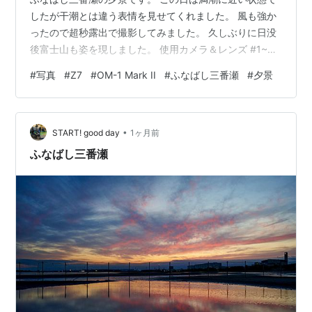
したが干潮とは違う表情を見せてくれました。 風も強か
ったので超秒露出で撮影してみました。 久しぶりに日没
後富士山も姿を現しました。 使用カメラ＆レンズ #1~6
Nikon Z7+NIKKOR Z 24-120mm f/4 S #7~10 OM
#
写真
#
Z7
#
OM-1 Mark II
#
ふなばし三番瀬
#
夕景
SYSTEM OM-1 Mark II+M.ZUIKO DIGITAL ED 100-
400mm F5.0-6.3 IS II RAWをCAPTURE ONEで現像 ラ
ンキング参加中gooからきましたランキング…
•
START! good day
1ヶ月前
ふなばし三番瀬