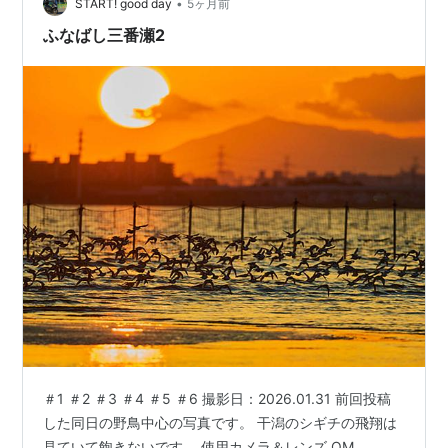
•
ンキング参加中写真・カ…
START! good day
5ヶ月前
ふなばし三番瀬2
＃1 ＃2 ＃3 ＃4 ＃5 ＃6 撮影日：2026.01.31 前回投稿
した同日の野鳥中心の写真です。 干潟のシギチの飛翔は
見ていて飽きないです。 使用カメラ＆レンズ OM