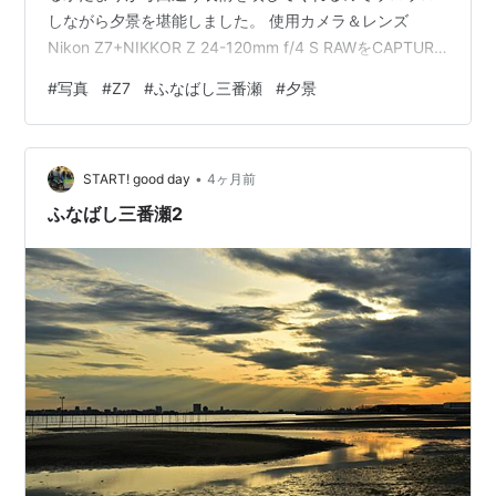
しながら夕景を堪能しました。 使用カメラ＆レンズ
Nikon Z7+NIKKOR Z 24-120mm f/4 S RAWをCAPTURE
ONEで現像 ランキング参加中gooからきましたランキン
#
写真
#
Z7
#
ふなばし三番瀬
#
夕景
グ参加中写真・カメラランキング参加中【公式】2025年
開設ブログランキング参加中Nikon
•
START! good day
4ヶ月前
ふなばし三番瀬2