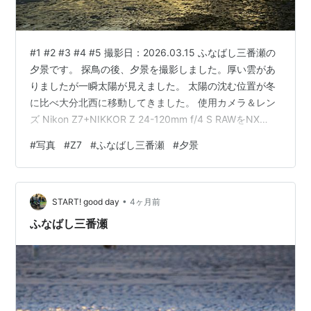
#1 #2 #3 #4 #5 撮影日：2026.03.15 ふなばし三番瀬の
夕景です。 探鳥の後、夕景を撮影しました。厚い雲があ
りましたが一瞬太陽が見えました。 太陽の沈む位置が冬
に比べ大分北西に移動してきました。 使用カメラ＆レン
ズ Nikon Z7+NIKKOR Z 24-120mm f/4 S RAWをNX
Studioで現像 ランキング参加中gooからきましたランキ
#
写真
#
Z7
#
ふなばし三番瀬
#
夕景
ング参加中写真・カメラランキング参加中【公式】2025
年開設ブログランキング参加中Nikon
•
START! good day
4ヶ月前
ふなばし三番瀬