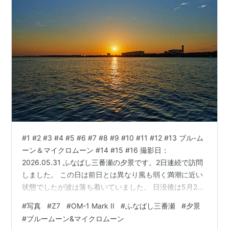
#1 #2 #3 #4 #5 #6 #7 #8 #9 #10 #11 #12 #13 ブル-ム
ーン＆マイクロムーン #14 #15 #16 撮影日：
2026.05.31 ふなばし三番瀬の夕景です。2日連続で訪問
しました。 この日は前日とは異なり風も弱く満潮に近い
状態でしたが波は落ち着いていました。 日没後は5月2回
目の満月となるブルームーン＆マイクロムーンを待ちま
#
写真
#
Z7
#
OM-1 Mark II
#
ふなばし三番瀬
#
夕景
した。 はじめは雲の隙間から月が見えはじめ、丁度羽田
#
ブルームーン&マイクロムーン
便が月上を通過しました。 使用カメラ＆レンズ #1~9