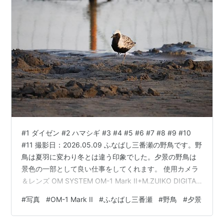
#1 ダイゼン #2 ハマシギ #3 #4 #5 #6 #7 #8 #9 #10
#11 撮影日：2026.05.09 ふなばし三番瀬の野鳥です。野
鳥は夏羽に変わり冬とは違う印象でした。夕景の野鳥は
景色の一部として良い仕事をしてくれます。 使用カメラ
＆レンズ OM SYSTEM OM-1 Mark II+M.ZUIKO DIGITAL
ED 100-400mm F5.0-6.3 IS II RAWをOM Workspaceで
#
写真
#
OM-1 Mark II
#
ふなばし三番瀬
#
野鳥
#
夕景
現像 ランキング参加中gooからきましたランキング参加
中写真・カメラランキング参加中【公式】2025年開設ブ