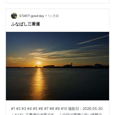
Nikon Z7+NIKKOR Z 24-120mm f/4 S RAWをCAPTURE
ONEで現像 #10~16 OM S…
•
START! good day
1ヶ月前
ふなばし三番瀬
#1 #2 #3 #4 #5 #6 #7 #8 #9 #10 撮影日：2026.05.30
ふなばし三番瀬の夕景です。 この日は満潮に近い状態で