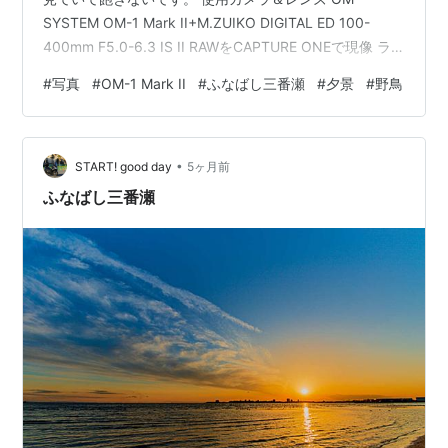
SYSTEM OM-1 Mark II+M.ZUIKO DIGITAL ED 100-
400mm F5.0-6.3 IS II RAWをCAPTURE ONEで現像 ラ
ンキング参加中gooからきましたランキング参加中写真・
#
写真
#
OM-1 Mark II
#
ふなばし三番瀬
#
夕景
#
野鳥
カメラランキング参加中【公式】2025年開設ブログラン
キング参加中Nikon
•
START! good day
5ヶ月前
ふなばし三番瀬