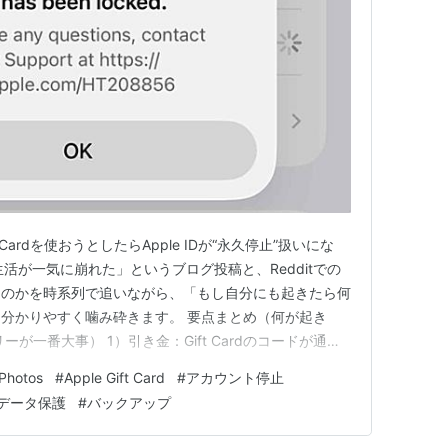
t Cardを使おうとしたらApple IDが“永久停止”扱いにな
活が一気に崩れた」というブログ投稿と、Redditでの
たのかを時系列で追いながら、「もし自分にも起きたら何
分かりやすく噛み砕きます。 要点まとめ（何が起き
が一番大事） 1）引き金：Gift Cardのコードが通ら
クされる 3）表示：Apple Media Services規約による閉
 Photos
#
Apple Gift Card
#
アカウント停止
“連鎖的に詰む” 5）最悪のボ…
データ保護
#
バックアップ