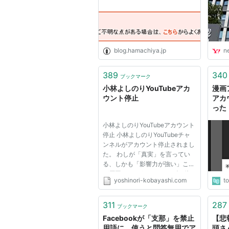
blog.hamachiya.jp
n
389
340
ブックマーク
小林よしのりYouTubeアカ
漫画
ウント停止
アカ
った
ラみ
小林よしのりYouTubeアカウント
停止 小林よしのりYouTubeチャ
ンネルがアカウント停止されまし
た。 わしが「真実」を言ってい
る、しかも「影響力が強い」こと
が原因でしょう。 ファシズム体
yoshinori-kobayashi.com
t
制にとって、小林よしのりが一番
ヤバい存在だということが証明さ
れて光栄です。 みなさん、歴史
311
287
ブックマーク
の証人になってください。 一
Facebookが「支那」を禁止
【悲
方、井...
用語に、使うと問答無用でア
頭さん