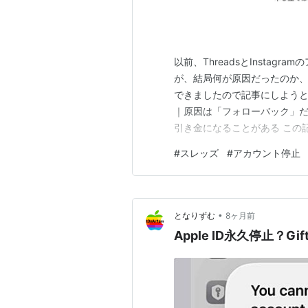
以前、ThreadsとInstag
が、結局何が原因だったのか、
できましたので記事にしようと思いま
｜原因は「フォローバック」だっ
引き金になることがある この記
理由が分からないままBANさ
#
スレッズ
#
アカウント停止
えない このように個人情報を
議申し…
•
となりずむ
8ヶ月前
Apple ID永久停止？