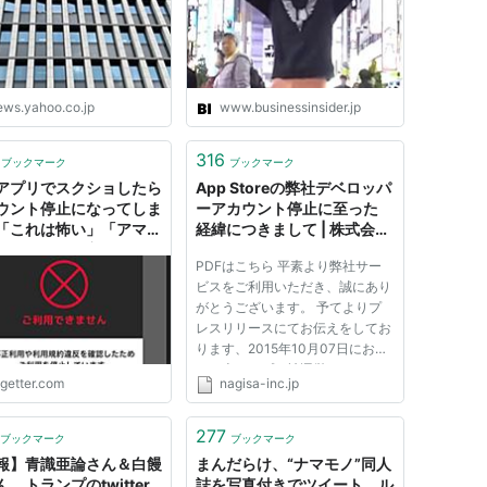
ews.yahoo.co.jp
www.businessinsider.jp
316
ブックマーク
ブックマーク
アプリでスクショしたら
App Storeの弊社デベロッパ
ウント停止になってしま
ーアカウント停止に至った
「これは怖い」「アマプ
経緯につきまして | 株式会社
たいにすれば良い」
Nagisa
PDFはこちら 平素より弊社サー
ビスをご利用いただき、誠にあり
がとうございます。 予てよりプ
レスリリースにてお伝えをしてお
ります、2015年10月07日におけ
る、米アップル社運営 App Store
ogetter.com
nagisa-inc.jp
の弊社デベロッパーアカウント停
止措置に対する、憶測や事実に反
する一部メディアでの報道によ
277
ブックマーク
ブックマーク
り、関係各所からのお問い合わせ
報】青識亜論さん＆白饅
まんだらけ、“ナマモノ”同人
や、...
、トランプのtwitter
誌を写真付きでツイート ル