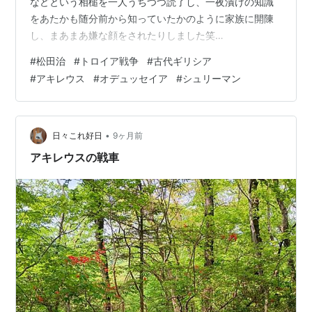
などという相槌を一人うちつつ読了し、一夜漬けの知識
をあたかも随分前から知っていたかのように家族に開陳
し、まあまあ嫌な顔をされたりしました笑
lifewithbooks.hateblo.jp そうしたさなかに、歴ログの方
#
松田治
#
トロイア戦争
#
古代ギリシア
が、Amazonで歴史本のセールを記事にして下さっていた
#
アキレウス
#
オデュッセイア
#
シュリーマン
ので、有難く利用させて頂き、その中からピックアップ
したのが本作であります。 reki.hatenablog.com 本作へ
の端的な感想は、「歴史好きにはおすすめできる面白
さ。一般には薦めづらい」という所でしょうか。 私に
•
日々これ好日
9ヶ月前
は…
アキレウスの戦車