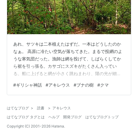
あれ、サツキは二本植えたはずだ。一本はどうしたのか
なぁ。 高原に冷たい空気が落ちてきた。まるで投網のよ
うな寒気団だった。漁師は網を投げて、しばらくしてか
ら裾を引っ張る。カサゴにスズキがたくさん入ってい
る。船に上げると網が小さく跳ねまわり、陽の光が細か
く踊る。それは沖合の世界であり、この山の地では、秋
#
ギリシャ神話
#
アキレウス
#
ブナの樹
#
クマ
の気配がすべて網に持っていかれてしまうのだった。今
年は何度、空から投網がされたのだろう。 数週間前には
あれほど獰猛に生えていた庭の雑草たち。肩から下げる
はてなブログ
>
読書
>
アキレウス
エンジン付きの刈払い機で、何度刈ったことだろう。し
はてなブログ タグとは
ヘルプ
開発ブログ
はてなブログトップ
かし雑草魂だ。すぐにぼうぼうになってしまった。が、
寒気には降参か、すっかり枯れてしまった。根こそぎ…
Copyright (C) 2001-
2026
Hatena.