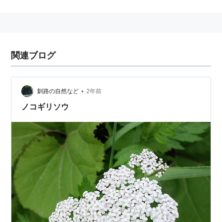
なった。が、そのときの取っ手に使われた踵（アキレス
腱のあたり）だけが唯一の弱点となった。
「イリアス」の主人公で、大親友パトロクロスの敵を討
ってヘクトルを討ち取っている。
関連ブログ
その他、アマゾンの女王を倒したり、メムノンを倒した
りと活躍するが、最終的にパリスにアキレス腱を射抜か
れて死亡する。
•
釧路の自然など
2年前
ノコギリソウ