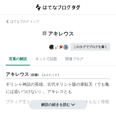
はてなブログ トップ
アキレウス
このタグでブログを書く
言葉の解説
ネットで話題
関連ブログ
アキレウス
(
読書
)
【
あきれうす
】
ギリシャ神話の英雄。古代ギリシャ版の韋駄天（でも亀
には追いつけない）。アキレスとも
プティア王と女神テティスの間の子。生後まもなく母親
解説の続きを読む
によってステュクス川の水に浸されたので不死身の体に