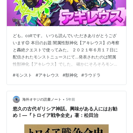
ども。coltです。 いつも読んでいただきありがとうござ
います😊 本日のお題 闇属性獣神化【アキレウス】の考察
と轟絶クエストで使ってみた。 ２０２１年６月１７日に
配信されたモンストニュースにて…発表されたのは闇属
性獣神化【アキレウス】でした。 確かにそろそろモンス
ター図鑑のナンバリング的にもいつ獣神化してもおかし
#
モンスト
#
アキレウス
#
獣神化
#
ラウドラ
くなかったので、別段、驚くような事ではないでした
ね。せっかくですので、闇属性【アキレウス】獣神化の
考察と超絶クエストで使ってみたレポートを行ってみた
•
いと思います。 もう闘神の事しか見えない！！闇属性獣
海外オヤジの読書ノート
5年前
神化 【アキレウス】解禁！！ 旋風を巻き起こす神脚の大
悠久の古代ギリシア神話。興味がある人にはお勧
英雄 アキレウス 闇属性獣神化【…
め！―『トロイア戦争全史』著：松田治