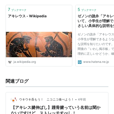
7
5
ブックマーク
ブックマーク
アキレウス - Wikipedia
ゼノンの詭弁「アキレ
いて、小学生が理解で
さしい具体的な説明を
す。…
ゼノンの詭弁「アキレウ
小学生が理解できるよう
な説明を知りたいのです
間後の「いわし掲示板」
理的に正しいかどうか、
協力ください。（さるＨ
ja.wikipedia.org
www.hatena.ne.jp
Ａ、カメ＝Ｂ」として公
関連ブログ
•
ウキウキ呑もう！ ニコニコ食べよう！
4年前
【アキレス腱伸ばし】踵骨腱っていう名前は聞か
ないですけど ストレッチすべし！