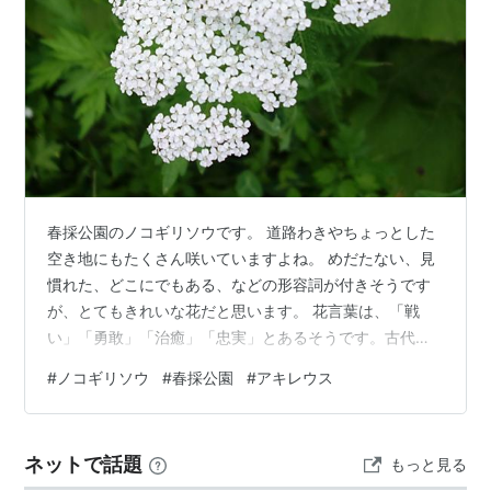
春採公園のノコギリソウです。 道路わきやちょっとした
空き地にもたくさん咲いていますよね。 めだたない、見
慣れた、どこにでもある、などの形容詞が付きそうです
が、とてもきれいな花だと思います。 花言葉は、「戦
い」「勇敢」「治癒」「忠実」とあるそうです。古代ギ
リシャの英雄に由来する学名アキレウスの故事に基づい
#
ノコギリソウ
#
春採公園
#
アキレウス
ているそうですよ。
ネットで話題
もっと見る