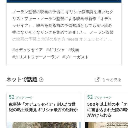
発売日:
1994/09/16
メディア:
文庫
ノーラン監督の映画の予習に ギリシャ叙事詩を描いたク
購入
: 8人
クリック
: 23回
リストファー・ノーラン監督による映画最新作『オデュ
この商品を含むブログ (38件) を見る
ッセイア』。映画を見る前の予備知識としても良い読み
物になりそうなリンクを集めてみました。 ノーラン監督
関連キーワード：
イリアス
、
ユリシーズ
の映画の予習に 地球の歩き方 meets オデュッセイア い
かにして女性がホメロスのオデュッセイア物語を洗練さ
#
オデュッセイア
#
ギリシャ
#
映画
せてきたか "客をもてなす"というテーマについて 歴史学
#
クリストファーノーラン
#
ブローガスト
の生徒によるオデュッセイアの専門的な分析 オデュッセ
ウス漂流航路 ニューヨークタイムズの記事
nejimakinikki.hatenablog.com ・・・ということで、見
ネットで話題
もっと見る
かけたオデュッセイア関連の記事をペタペタ貼っていき
ます。…
52
52
ブックマーク
ブックマーク
叙事詩「オデュッセイア」刻んだ3世
500年以上前の本「
紀の粘土板発見 ギリシャ最古の記録か
に書き込まれた謎の暗
がかけられる