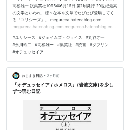
高松雄一 訳集英社1996年6月16日 第1刷発行 20世紀最高
の文学といわれ、様々な本や文章でたびたび登場してく
る『ユリシーズ』。 megureca.hatenablog.com
megureca.hatenablog.com megureca.hatenablog.com
何がどうすごいのか、よくわからないけれどウィキペデ
#
ユリシーズ
#
ジェイムズ・ジョイス
#
丸谷才一
ィアの説明を引用すれば、 ”『ユリシーズ』（英:
#
永川玲二
#
高松雄一
#
集英社
#
読書
#
ダブリン
Ulysses）は、アイルランドの作家ジェイムズ・ジョイス
#
オデュッセイア
の小説。当初アメリカの雑誌『リトル・レビュー』1918
年3月号から1920年12月号にかけて一部が連載され、
そ…
•
ねじまき日記
2ヶ月前
『オデュッセイア / ホメロス』(岩波文庫)を少し
ずつ読む日記