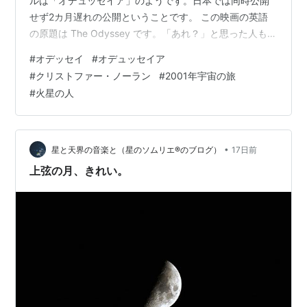
ルは「オデュッセイア」のようです。日本では同時公開
せず2カ月遅れの公開ということです。 この映画の英語
の原題は The Odyssey です。「あれ？」と思った人もい
るかもしれません。「オデッセイ」はまだ記憶に新しい
#
オデッセイ
#
オデュッセイア
リドリー・スコット監督の SF 映画 (2015) のタイトルで
#
クリストファー・ノーラン
#
2001年宇宙の旅
す。日本の配給会社がつけた独自タイトルです。あの映
#
火星の人
画の原題は The Martian (マーシャン) です。ノーラン監
督の映画には同じタイトルは使えなかったのでしょう。
さらに悪いことに、どちらも主演はマット…
•
星と天界の音楽と（星のソムリエ®のブログ）
17日前
上弦の月、きれい。