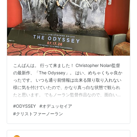
こんばんは。 行って来ました！ Christopher Nolan監督
の最新作、「The Odyssey」。 はい、めちゃくちゃ良か
ったです。 いつも通り前情報は出来る限り取り入れない
様に気を付けていたので、かなり真っ白な状態で観られ
たと思います。 でもノーラン監督作品なので、面白いだ
ろうという事は疑ってなかったですし、予想通り予想を
#
ODYSSEY
#
オデュッセイア
上回る映画でした、素晴らしい。 自分は観終わった後に
#
クリストファーノーラン
すぐその映画の事を調べたりすることも余りしないので
すが、今回は観た当日、次の日と映画の事が気になって
色々と調べてしまいました。 というのも、この映画は神