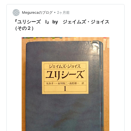
当時のギリシャ人の生活の根幹を成すものであり、物語
に登場する多くの出来事が、それを聞いていたギリシャ
•
Megurecaのブログ
2ヶ月前
人にとってどのような意味を持って…
『ユリシーズ Ⅰ』 by ジェイムズ・ジョイス
（その２）