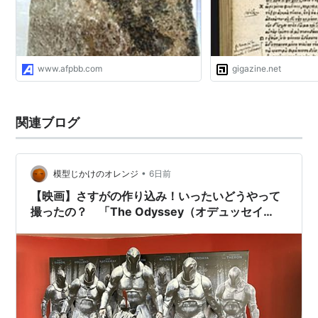
www.afpbb.com
gigazine.net
関連ブログ
•
模型じかけのオレンジ
6日前
【映画】さすがの作り込み！いったいどうやって
撮ったの？ 「The Odyssey（オデュッセイ
ア）」観てきました。