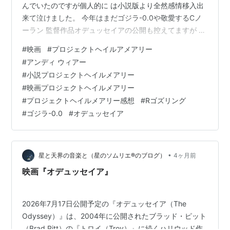
んでいたのですが個人的に は小説版より全然感情移入出
来て泣けました。 今年はまだゴジラ-0.0や敬愛するCノ
ーラン 監督作品オデュッセイアの公開も控えてますが そ
れでももう今年の2026年のNo. 1映画は これで決ま
#
映画
#
プロジェクトヘイルアメアリー
り！？という感じだったり。 原作小説も面白かったけど
#
アンディ ウィアー
映画の出来はそれ以上？ 原作小説を読んだ時に、上巻の
#
小説プロジェクトヘイルメアリー
方は謎解き 要素のあるSFミステリー小説のような趣も あ
#
映画プロジェクトヘイルメアリー
って、個人的にかなりツボで超楽しめ たのですが、下巻
#
プロジェクトヘイルメアリー感想
#
Rゴズリング
に入るとこれまでと 全く変わって物語が○○○モノ系に
#
ゴジラ-0.0
#
オデュッセイア
なって…
•
星と天界の音楽と（星のソムリエ®のブログ）
4ヶ月前
映画『オデュッセイア』