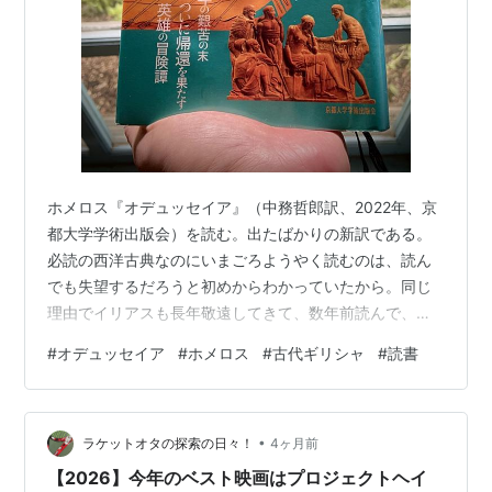
ホメロス『オデュッセイア』（中務哲郎訳、2022年、京
都大学学術出版会）を読む。出たばかりの新訳である。
必読の西洋古典なのにいまごろようやく読むのは、読ん
でも失望するだろうと初めからわかっていたから。同じ
理由でイリアスも長年敬遠してきて、数年前読んで、や
はりがっかりしたのだった。好戦的な男性たちが威張り
#
オデュッセイア
#
ホメロス
#
古代ギリシャ
#
読書
散らす物語など読んでも少しも面白くない。 オデュッセ
イアの翻案はよく読んでいて、最近ではマデリン・ミラ
ー『キルケ』、マーガレット・アトウッド『ペネロピア
•
ド』、さらにトロイア戦争まで主題を広げれば、パッ
ラケットオタの探索の日々！
4ヶ月前
ト・バーカーの『女たちの沈黙』『トロイの女たち』、
【2026】今年のベスト映画はプロジェクトヘイ