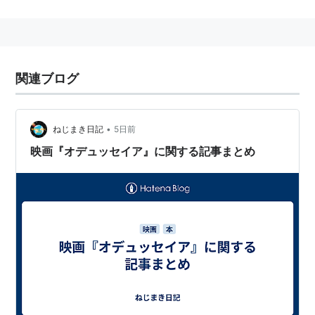
ウス
の息子が父を探す旅も付属。
有名な登場人物など：
キュクロプス
、
ポリュペモス
、
ナ
ウシカー
、
キルケー
、
カリュプソ
、
セイレーン
、
ペネロ
ペ
ほか。
関連ブログ
ホメロス オデュッセイア〈上〉
(岩波文庫)
•
ねじまき日記
5日前
作者:
ホメロス,松平千秋
映画『オデュッセイア』に関する記事まとめ
出版社/メーカー:
岩波書店
発売日:
1994/09/16
メディア:
文庫
購入
: 11人
クリック
: 68回
この商品を含むブログ (72件) を見る
ホメロス オデュッセイア〈下〉
(岩波文庫)
作者:
ホメロス,松平千秋
出版社/メーカー:
岩波書店