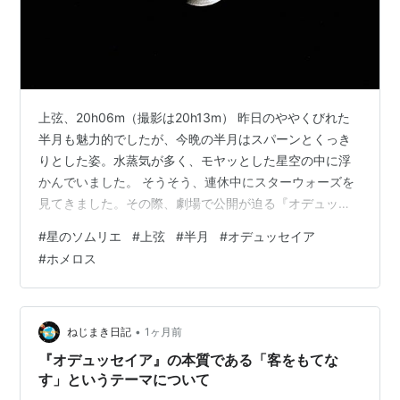
上弦、20h06m（撮影は20h13m） 昨日のややくびれた
半月も魅力的でしたが、今晩の半月はスパーンとくっき
りとした姿。水蒸気が多く、モヤッとした星空の中に浮
かんでいました。 そうそう、連休中にスターウォーズを
見てきました。その際、劇場で公開が迫る『オデュッセ
イア』のチラシをもらいました。なんか、公開が伸びま
#
星のソムリエ
#
上弦
#
半月
#
オデュッセイア
したね… オデュッセイアは9月へ
#
ホメロス
•
ねじまき日記
1ヶ月前
『オデュッセイア』の本質である「客をもてな
す」というテーマについて