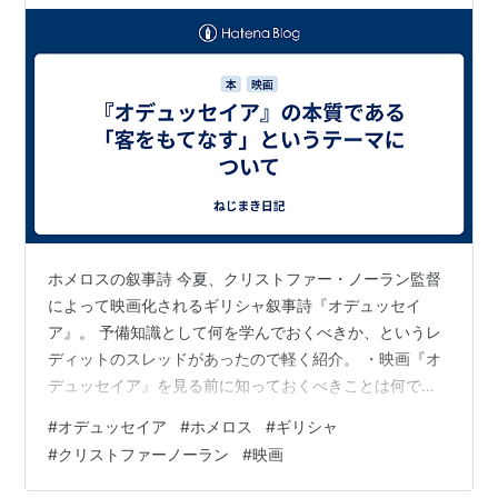
ホメロスの叙事詩 今夏、クリストファー・ノーラン監督
によって映画化されるギリシャ叙事詩『オデュッセイ
ア』。 予備知識として何を学んでおくべきか、というレ
ディットのスレッドがあったので軽く紹介。 ・映画『オ
デュッセイア』を見る前に知っておくべきことは何です
か？ | Reddit ノーラン監督が取り上げない可能性も十分
#
オデュッセイア
#
ホメロス
#
ギリシャ
ありますが、念のため付け加えておくと、この物語は、
#
クリストファーノーラン
#
映画
傲慢な人々が客人や見知らぬ人を丁重に扱わなかったた
めに罰せられるという話が99％を占めています。これは