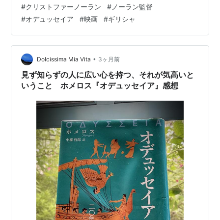
ロスのオデュッセイア物語』(下巻)の読書会🏛️ |
#
クリストファーノーラン
#
ノーラン監督
BookStack これでようやく、”大人向け”の岩波文庫版(松
#
オデュッセイア
#
映画
#
ギリシャ
平千秋訳)が読めるようになった気がするので、せめて上
巻だけでも少しずつ楽しんでいこうかなと。 ・オデュッ
セイア 上(ホメロス) (岩波文庫 赤 102-4)松平千秋訳
3000年前のギリシャ叙事…
•
Dolcissima Mia Vita
3ヶ月前
見ず知らずの人に広い心を持つ、それが気高いと
いうこと ホメロス『オデュッセイア』感想