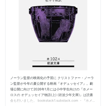
ノーラン監督の映画化の予習に クリストファー・ノーラ
ン監督が今年の夏公開する映画『オデュッセイア』。劇
場公開に向けて2026年1月には小中学生向けの『ホメー
ロスの オデュッセイア物語(上) (岩波少年文庫)』は読書
会も行いました。 bookstack1.substack.com ・『ホメー