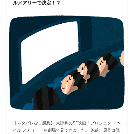
どれも女性の視点で古典を読み直す試みが面白か…
ルメアリーで決定！？
【ネタバレなし感想】 大評判のSF映画「プロジェクト ヘ
イル メアリー」を劇場で見てきました。 以前、原作は読