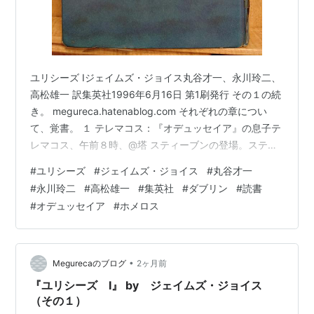
ユリシーズ Ⅰジェイムズ・ジョイス丸谷才一、永川玲二、
高松雄一 訳集英社1996年6月16日 第1刷発行 その１の続
き。 megureca.hatenablog.com それぞれの章につい
て、覚書。 １ テレマコス：『オデュッセイア』の息子テ
レマコス、午前８時、@塔 スティーブンの登場。スティ
ーブン・ディーダラスは、友人のマラカイ・マリガン、
#
ユリシーズ
#
ジェイムズ・ジョイス
#
丸谷才一
ヘインズと一緒に塔で共同生活をしている。仲が良いと
#
永川玲二
#
高松雄一
#
集英社
#
ダブリン
#
読書
いうより、スティーブンはマリガンの言うことが癪に障
#
オデュッセイア
#
ホメロス
ったりしている。 ２ ネストル：『オデュッセイア』、ト
ロイアで戦うギリシアの将軍、午前１０時、@学校 ステ
ィーブンが、学校で生徒に古代ローマ史を教えている。
…
•
Megurecaのブログ
2ヶ月前
『ユリシーズ Ⅰ』 by ジェイムズ・ジョイス
（その１）