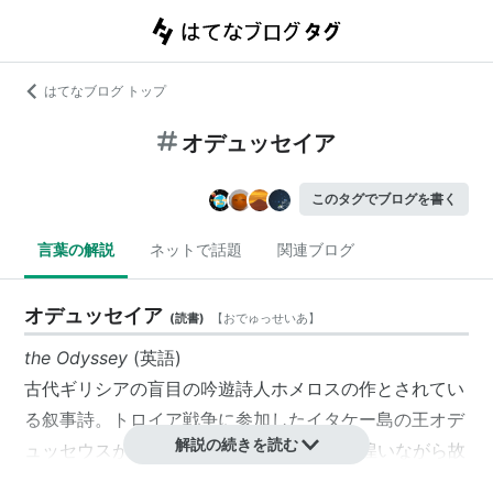
はてなブログ トップ
オデュッセイア
このタグでブログを書く
言葉の解説
ネットで話題
関連ブログ
オデュッセイア
(
読書
)
【
おでゅっせいあ
】
the Odyssey
(英語)
古代ギリシアの盲目の吟遊詩人ホメロスの作とされてい
る
叙事詩
。
トロイア戦争
に参加した
イタケー
島の王
オデ
解説の続きを読む
ュッセウス
が10年間にわたり
エーゲ海
を彷徨いながら故
郷の
イタケー
島まで帰還する海洋漂流奇譚。
オデュッセ