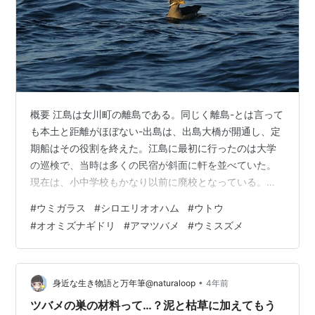
概要 江島は女川町の離島である。同じく離島-とは言って
も本土と距離がほぼない-出島は、出島大橋が開通し、定
期船はその役割を終えた。江島に最初に行ったのは大学
の巡検で、当時は多くの民宿が斜面に軒を並べていた。
現在は、小中学校もかなり以前に廃校となっている。島
の自然も畑を耕作する人が激減し、多くは荒れ地にな
#
ウミガラス
#
シロエリオオハム
#
ウトウ
り、必然的に小鳥も激減している。以前からずっと観察
#
オオミズナギドリ
#
アマツバメ
#
ウミスズメ
できる鳥はハヤブサ、ウミネコ、アマツバメでこれは島
で繁殖している。少なくなったのは何といっても小鳥類
で、キビタキ、センダイムシクイ、メジロは、かなり多
かったが、今はあまり見かけない。航路は、海鳥が観察
•
身近な生き物語と万年筆@naturaloop
4年前
できる。観察記録に掲載した写真を見れば、昔ほど…
ツバメの巣の材料って…？泥と枯草に加えてもう