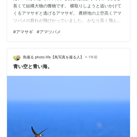
長くて結構大物の獲物です。 横取りしようと追いかけて
くるアマサギと逃げるアマサギ。 農耕地の上空高くアマ
ツバメの群れが飛びかっていました。 かなり高く飛んで
いたので画像は厳しいです。 お腹の鱗模様もよく見えま
#
アマサギ
#
アマツバメ
せんが鎌形の飛翔形はよくわかります。 暑くてもちゃん
と季節が巡っているんですね。 無事渡って行けますよう
に。
•
鳥撮る photo life【鳥写真を撮る人】
1年前
青い空と青い海。