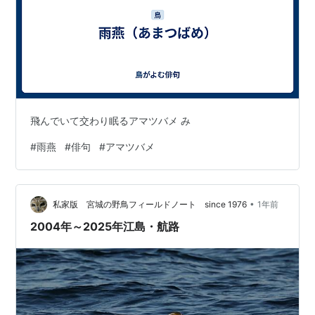
飛んでいて交わり眠るアマツバメ み
#
雨燕
#
俳句
#
アマツバメ
•
私家版 宮城の野鳥フィールドノート since 1976
1年前
2004年～2025年江島・航路