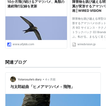
10か月飛び続けるアマツバメ、鳥類の
障害物を跳び越える球
連続飛行記録を更新
翼が変形するアマツバ
画 | WIRED VISION
障害物を跳び越える球型
形するアマツバメロボット：
月 9日 サイエンス・テク
トラックバック (0) Brand
ぶ。転がる。まもなく近
もしれない。 英バース大
www.afpbb.com
wiredvision.jp
ックス(生体模倣技術)を研究
Armour氏が設計し...
関連ブログ
•
Yotarosuite’s diary
4ヶ月前
与太郎組曲「ヒメアマツバメ - 飛翔」