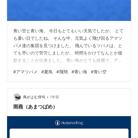
青い空と青い海。 今日もとてもいい天気でしたが、 とて
も暑い日でしたね。 そんな中、元気よく飛び回るアマツ
バメ達の集団を見つけました。 飛んでいるツバメは、と
ても早いので苦労しましたが、 時間をかけてなんとか撮
影することが出来ました。 青い海がとても綺麗で、アマ
ツバメがとても映える一枚になりました。 masa 1dx2さ
#
アマツバメ
#
夏鳥
#
飛翔
#
青い海
#
青い空
ん（No.2111405）のプロフィール - PIXTA (写真素材を
販売しています。宜しければご覧ください。) にほんブロ
グ村 にほんブログ村 ランキング参加中カメラ越しの世界
•
ランキング参加中鳥が好きな人たち
鳥がよむ俳句
1年前
雨燕（あまつばめ）