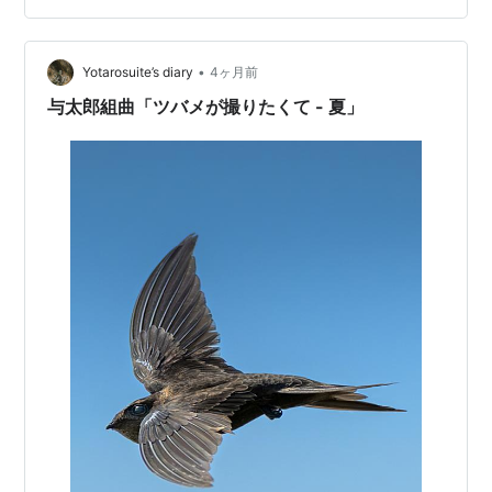
マツバメ - 飛翔」photo by yotarosuite（2026/4/4撮
影） ▼…
•
Yotarosuite’s diary
4ヶ月前
与太郎組曲「ツバメが撮りたくて - 夏」