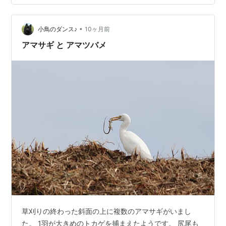
写っていた、尾羽全開のアマツバメ。 飛びながらカキカ
キ。クリックで大きい画像でご覧ください。 綺麗な鎌形
•
の飛翔。 言わなければわかりませんが、山背景。 コシア
小鳥のダンス♪
10ヶ月前
カツバメも少数飛んでいました。 コシアカツバメの背中
アマサギ と アマツバメ
側。 ハリオアマツバメはチ…
草刈りの終わった斜面の上に複数のアマサギがいまし
た。 1羽が大きめのトカゲを捕まえたようです。 尻尾も