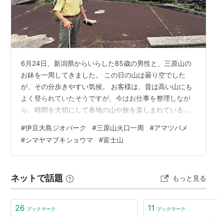
6月24日、新潟県からいらした85歳の男性と、三原山の
お鉢を一周してきました。 この日の山は曇り空でした
が、その分歩きやすい気候。 お客様は、昔は高い山にも
よく登られていたそうですが、今はお仕事を整理しなが
ら、時間を大切にして各地の山や旅を楽しまれていると
のことでした。 道中ではアジサイが見頃を迎えており、
#
伊豆大島ジオパーク
#
三原山火口一周
#
アマツバメ
野生のアジサイを眺めながらゆっくり歩きました。 写真
#
シマヤマブキショウマ
#
富士山
の株は、お客様が「きれいだなぁ」と足を止めて見入っ
ていたものです。 私は、装飾花に乗っていたハナグモに
心惹かれましたけれど（笑）。 登っていく途中で、雲に
ネットで話題
もっと見る
隠れていた富士山が姿を見せてくれました。 「見えてい
るうちに撮らないとね」というお客様…
26
11
ブックマーク
ブックマーク