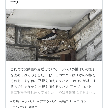
一つ！
これまでの動画を見返していて… ツバメの巣作りの様子
を改めてみてみました。 お、このツバメは何かの羽根を
くわえてますね。 羽根を加えるツバメ これは…巣材にす
るのでしょうか？ 羽根を加えるツバメ アップ この後、
巣に羽根を押し込んでました！ やはり巣材にするようで
すね。 ☆実際に巣に羽根を押し込むシーンはこちらか
#
野鳥
#
ツバメ
#
アマツバメ
#
巣作り
#
ニコン
ら。泥と枯草で作った巣に羽根を追加してるんでしょう
#
コンデジ
#
鳥見