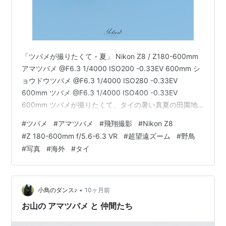
「ツバメが撮りたくて - 夏」 Nikon Z8 / Z180-600mm
アマツバメ @F6.3 1/4000 ISO200 -0.33EV 600mm シ
ョウドウツバメ @F6.3 1/4000 ISO280 -0.33EV
600mm ツバメ @F6.3 1/4000 ISO400 -0.33EV
600mm ツバメが撮りたくて、タイの暑い真夏の田園地
帯でレンズ振り回しました。。照準器付けたらもうちょ
#
ツバメ
#
アマツバメ
#
飛翔撮影
#
Nikon Z8
い近接撮影イケたんじゃないかなと思うけど、なんせ暑
#
Z 180-600mm f/5.6-6.3 VR
#
超望遠ズーム
#
野鳥
くてそういう準備する気になりませんでした.. Z8もさす
#
写真
#
海外
#
タイ
がに熱警告出た。 「ツバメが撮りたくて - 夏」photo by
yotarosui…
•
小鳥のダンス♪
10ヶ月前
お山の アマツバメ と 仲間たち