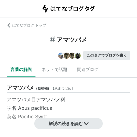
はてなブログ トップ
アマツバメ
このタグでブログを書く
言葉の解説
ネットで話題
関連ブログ
アマツバメ
(
動植物
)
【
あまつばめ
】
アマツバメ目アマツバメ科
学名 Apus pacificus
英名 Pacific Swift
解説の続きを読む