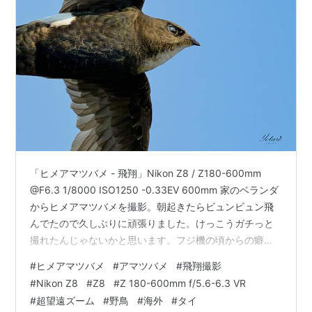
「ヒメアマツバメ - 飛翔」Nikon Z8 / Z180-600mm
@F6.3 1/8000 ISO1250 -0.33EV 600mm 家のベランダ
からヒメアマツバメを撮影。朝起きたらビュンビュン飛
んでたので久しぶりに頑張りました。けっこうガチっと
撮れたんじゃないかと思います。フジ機の頃からの癖で
アンダーで撮って後で持ち上げる撮り方をしてたのです
#
ヒメアマツバメ
#
アマツバメ
#
飛翔撮影
が、いろいろ試してみて、ISO固定で少し露出が上がって
#
Nikon Z8
#
Z8
#
Z 180-600mm f/5.6-6.3 VR
も光の情報を入れるだけ入れて明るく撮った方が、Z8で
#
超望遠ズーム
#
野鳥
#
海外
#
タイ
はしっかり解像してくれる感覚がありました。 「ヒメア