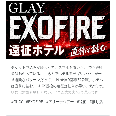
チケット申込みが終わって、スマホを置いた。 でも経験
者はわかっている。「あとでホテル探せばいいや」が一
番危険なパターンだって。 🚨 全国9都市22公演。ホテル
は直前に詰む。GLAY規模の遠征は動きが早い。気づいた
頃には満室も珍しくない。 "まだ大丈夫"って思って閉じ
た人から、毎回同じパターンで詰む。 💡 この記事でわか
#
GLAY
#
EXOFIRE
#
アリーナツアー
#
遠征
#
推し活
ること全9都市の日程とおすすめ宿泊エリアを一覧化。 ✅
今すぐ見るだけでOK。まず空き状況だけ確認。キャンセ