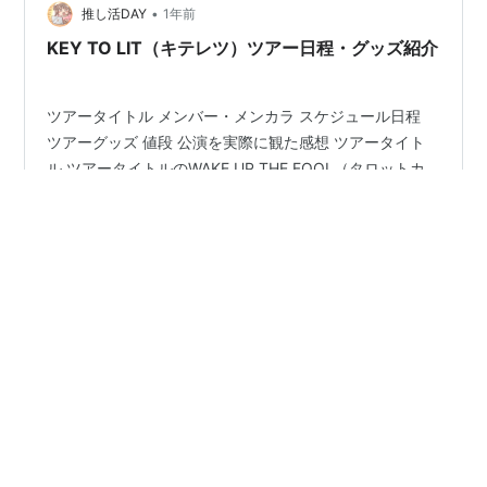
•
推し活DAY
1年前
KEY TO LIT（キテレツ）ツアー日程・グッズ紹介
ツアータイトル メンバー・メンカラ スケジュール日程
ツアーグッズ 値段 公演を実際に観た感想 ツアータイト
ル ツアータイトルのWAKE UP THE FOOL（タロットカ
ードの愚者＝弱いものは何にでもなれる、つまり
WAKEUPし立ち上がって行こうという意味らしいで
す。） メンバー・メンカラ 岩崎大昇 （白） 井上瑞稀