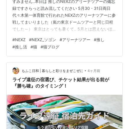
すみません..本日は 推しのNEXZのアリーナツアーの備忘
録ですさらっと読み流してください 5月30・31日両日
代々木第一体育館で行われたNEXZのアリーナツアーに参
戦してまいりました（嵐の東京ドームツアーと同じ日程
でした～） 東京はとっても暑くて.. 5月とは思えないほど
で.. 学生時代によくフィギュアスケート競技会を観に行
#
NEXZ
#
NEXZ_ソゴン
#
アリーナツアー
#
推し
っていた場所なので迷わず着きました～ (^^♪ グッズ売り
#
推し活
#
猫
#
猫ブログ
場です グッズは極力買わない主義なのですが 今回はどー
しても欲しい物があったので並んで買いました これで
す！ 推しのゴニのZOOキャラ（ワンコ） ペンライトに付
けます これを振って応援します！ ロビーには花輪がた
•
もふこ日和 | 暮らしと彩りをまぜこぜに
4ヶ月前
く…
ライブ遠征の宿選び、チケット結果が出る前が
『勝ち確』のタイミング！