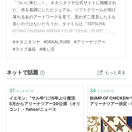
「ついに来た…！」 キタニタツヤ公式サイトに掲載され
た、赤を基調にしたビジュアル。ソフトクリームが溶け
落ちるあのアートワークを見て、思わず二度見した人も
多いのではないだろうか。タイトルは「TATSUYA
KITANI ONEMAN ARENA TOUR "DEKAI / PURE"」。ワ
ンマンとしては自身2度目となるアリーナツアーだ。 名
#
キタニタツヤ
#
DEKAI_PURE
#
アリーナツアー
古屋・横浜・神戸の3都市5公演というスケールに、SNS
#
ライブ遠征
#
推し活
では早くも「遠征する」の声が相次いでいる。チケット
の当落よりも先に、まず宿泊先の空き状況だけでも確認
しておきたい。この記事では、3会場それぞれの遠征ホテ
ネットで話題
もっと見る
ル事情を整理した。 🎤 ツアー概要 ツアー名：TATS…
37
34
ブックマーク
ブックマーク
イエモン、“サル年”に15年ぶり復活
BUMP OF CHICK
5月からアリーナツアー20公演 （オリ
アリーナツアー決定 -
コン） - Yahoo!ニュース