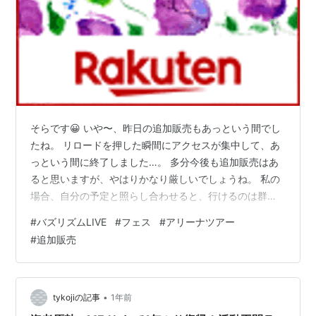
そらです😀 いや〜、昨日の追加販売もあっという間でし
たね。 リロードを押した瞬間にアクセスが集中して、あ
っという間に終了しました…。 多分今後も追加販売はあ
ると思いますが、やはりかなり厳しいでしょうね。 私の
場合、自分の予定と照らし合わせると、行けるのは群馬
公演です。 関東は特に倍率が高くなるので、なかなか難
#
バズリズムLIVE
#
フェス
#
アリーナツアー
しいと思います。 そこで、私は「バズリズムライブ」で
#
追加販売
NiziUに会いに行こうと思い、今日チケットを購入 しまし
た！ 2026年早々にアリーナツアーも予定されています
が、もし外れて行けなかったら、 NiziUに1年以上会えな
いことになりますから（2月にAWAKEツアーは行ってま
•
tykojiの記事
1年前
すが）、そ れ…