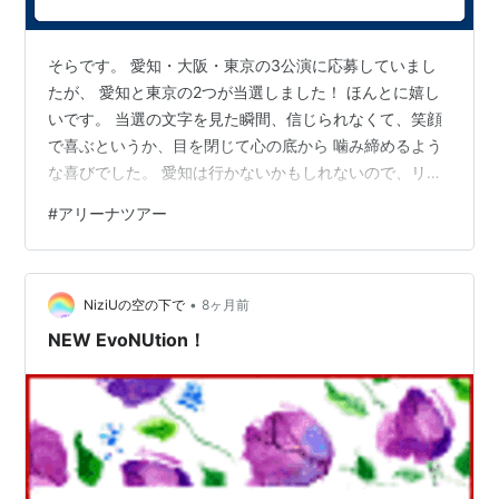
そらです。 愛知・大阪・東京の3公演に応募していまし
たが、 愛知と東京の2つが当選しました！ ほんとに嬉し
いです。 当選の文字を見た瞬間、信じられなくて、笑顔
で喜ぶというか、目を閉じて心の底から 噛み締めるよう
な喜びでした。 愛知は行かないかもしれないので、リセ
ールに出すかもしれません。 東京を楽しんできたいと思
#
アリーナツアー
います！ 今日ホテルを予約します。 どんなステージにな
るのか、とても楽しみです。 読んでくれてありがとうご
ざいます！
•
NiziUの空の下で
8ヶ月前
NEW EvoNUtion！