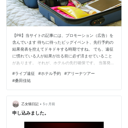
【PR】当サイトの記事には、プロモーション（広告）を
含んでいます 待ちに待ったビッグイベント、先行予約の
結果発表を控えてドキドキする時期ですね。 でも、遠征
に慣れている人が結果が出る前に必ず済ませていること
があります。 それが、ホテルの先行確保です。 当落発表
の直後は、会場周辺の好条件なホテルから一気に埋ま
#
ライブ遠征
#
ホテル予約
#
アリーナツアー
り、予約サイトが重くなることも珍しくありません。
#
桑田佳祐
「チケットは取れたのに、泊まる場所がない…」と後悔
しないために、今のうちに各会場ごとに、「ここを選べ
ば間違いない！」という便利な宿泊エリアに絞った予約
ページへのショートカットをまとめました。 一覧から予
•
乙女猫日記
5ヶ月前
算や好みに合ったお部屋をすぐにチェックで…
申し込みました。