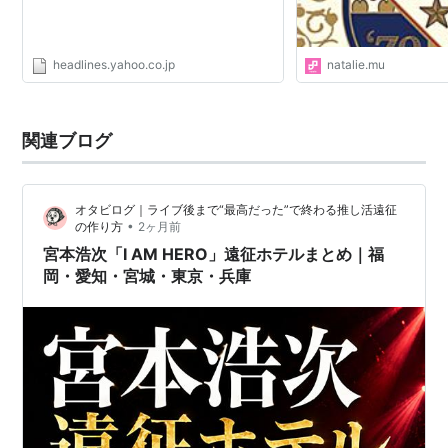
headlines.yahoo.co.jp
natalie.mu
関連ブログ
オタビログ｜ライブ後まで“最高だった”で終わる推し活遠征
•
の作り方
2ヶ月前
宮本浩次「I AM HERO」遠征ホテルまとめ｜福
岡・愛知・宮城・東京・兵庫