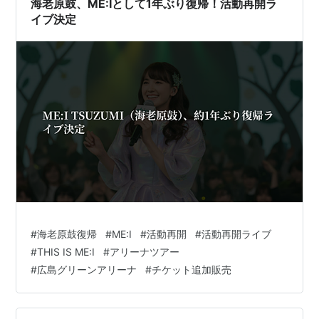
海老原鼓、ME:Iとして1年ぶり復帰！活動再開ラ
イブ決定
#
海老原鼓復帰
#
ME:I
#
活動再開
#
活動再開ライブ
#
THIS IS ME:I
#
アリーナツアー
#
広島グリーンアリーナ
#
チケット追加販売