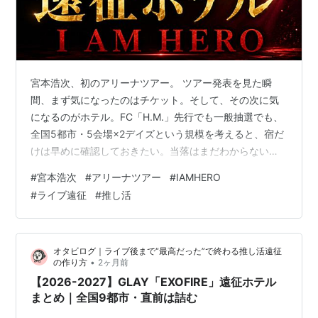
宮本浩次、初のアリーナツアー。 ツアー発表を見た瞬
間、まず気になったのはチケット。そして、その次に気
になるのがホテル。FC「H.M.」先行でも一般抽選でも、
全国5都市・5会場×2デイズという規模を考えると、宿だ
けは早めに確認しておきたい。当落はまだわからない。
でも、遠征組にとって「ホテル問題」は当選後では遅い
#
宮本浩次
#
アリーナツアー
#
IAMHERO
こともある。 🚨 「当たってから探そう」が、一番危な
#
ライブ遠征
#
推し活
い。初のアリーナツアーということもあり、各会場の動
員規模はこれまでの宮本浩次ソロ公演とは比較にならな
い。クリスマス、祝日、ツアーファイナルと、ホテル需
オタビログ｜ライブ後まで“最高だった”で終わる推し活遠征
要が重なる日程も多い。人気ホテルは、気づいたときに
•
の作り方
2ヶ月前
は埋まっていることもある。遠征が決まっ…
【2026-2027】GLAY「EXOFIRE」遠征ホテル
まとめ｜全国9都市・直前は詰む