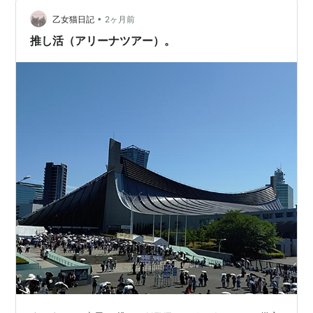
ル無料なら早め確保が安心。 📋 目次 🏆 ホテル争奪戦ラ
•
ンキング 📅 全公演スケジュール 🏨 会場別ホテル 💡 遠征
乙女猫日記
2ヶ月前
ホテル予約のコツ 🏆 ホテル争奪戦ランキング GLAY …
推し活（アリーナツアー）。