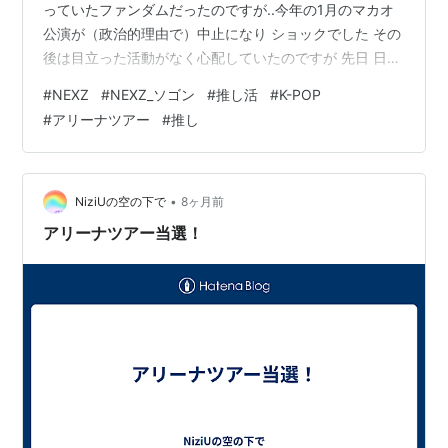
っていたファンダムだったのですが..今年の1月のマカオ
公演が（政治的理由で）中止になり ショックでした その
後は目立った活動がなく心配していたのですが 先日 日本
でのアリーナツアーが発表されました 東京と大阪 2 箇所
#
NEXZ
#
NEXZ_ソゴン
#
推し活
#
K-POP
4公演 合計収容人数54000人 この人数って 座席が埋まる
#
アリーナツアー
#
推し
の？埋まらないの？どっちに転ぶかわからないので心配
です もちろん 東京公演2日すべて申し込みました ファン
クラブW会員なので 最速先行に申し込んで抽選です去年
は幸運に恵まれ 4公演に出陣しすべて良席でした 今年は
•
NiziUの空の下で
8ヶ月前
そ…
アリーナツアー当選！