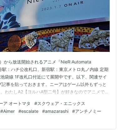
）から放送開始されるアニメ『NieR:Automata
JR渋谷駅：ハチ公改札口、新宿駅：東京メトロ丸ノ内線 定期
池袋線 1F改札口付近にて展開中です。以下、関連サイ
ブ記事を貼っておきます。ニーアはゲーム以外もずっと
。わたしA2【ヨルハA型二号】が好きなのでアニメでの
メ公式サイト OP・ED ▼公式特番・最新PV ▼Switch
ーア オートマタ
#
スクウェア・エニックス
内 ※2023年1月3日撮影 ▼新宿駅構内 ※2023年…
#
Aimer
#
escalate
#
amazarashi
#
アンチノミー