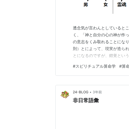
透念気が言わんとしていると
く、「神と自分の心の神が作
の意志をくみ取れることになり
則）とによって、現実が造ら
とになるのですが、錯覚とい
す。ここから導き出されるの
#
スピリチュアル算命学
#
算
同作業です。 キリスト教との
ことです。宇宙の法則といっ
•
24-BLOG
3年前
非日常語彙