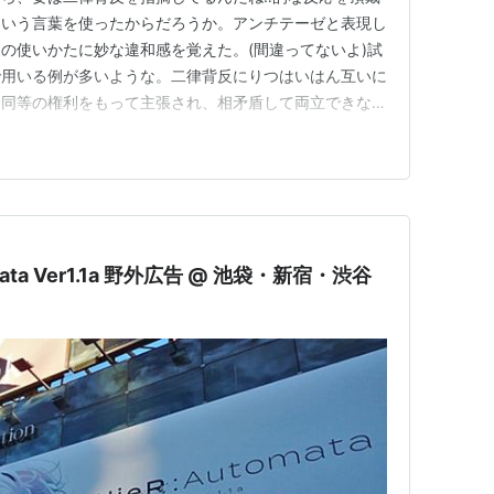
)という言葉を使ったからだろうか。アンチテーゼと表現し
の使いかたに妙な違和感を覚えた。(間違ってないよ)試
で用いる例が多いような。二律背反にりつはいはん互いに
、同等の権利をもって主張され、相矛盾して両立できない
が『純粋理性批判』で、この語を用い、人間の認識能力の
いる。二律背反はAntinomie（アンチノミー）の訳
強だけでなく本…
ata Ver1.1a 野外広告 @ 池袋・新宿・渋谷