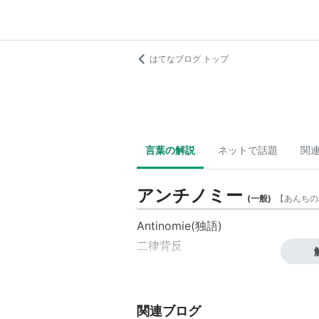
はてなブログ トップ
言葉の解説
ネットで話題
関
アンチノミー
(
一般
)
【
あんちの
Antinomie(独語)
二律背反
関連ブログ