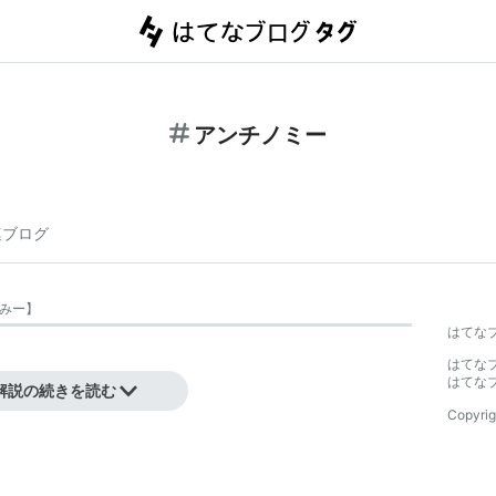
アンチノミー
連ブログ
みー
】
はてな
はてな
はてな
解説の続きを読む
Copyrig