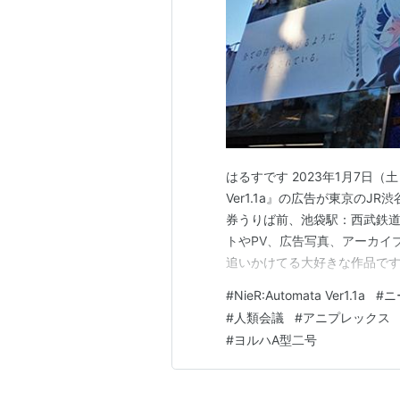
はるすです 2023年1月7日（土
Ver1.1a』の広告が東京の
券うりば前、池袋駅：西武鉄道
トやPV、広告写真、アーカイ
追いかけてる大好きな作品です
活躍がすごく楽しみです♪ ▼アニ
#
NieR:Automata Ver1.1a
#
ニ
版 ニーア・オートマタ ▼池袋駅構
#
人類会議
#
アニプレックス
#
ヨルハA型二号