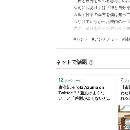
「神と自分を並べる思考」の謎
ゆえに我あり」は「神と自分
カルト哲学の両方を僕は知っ
つなげていなかった理由の一
のに、それを言ったデカルト
ら、こんな矛盾を許している
#
カント
#
アンチノミー
#
純
るはずです。一方で、この矛
だと最近知りました。 カント
ネットで話題
12
7
ブックマーク
ブッ
東浩紀 Hiroki Azuma on
【市川
Twitter: "「差別はよくな
わた
い」と「差別がよくないとい
れる
うのも差別だから差別よくな
チノ
いとはいえない」の矛盾とい
うのは、古い言葉で言えばカ
ントのアンチノミーというや
つで、そもそもこの矛盾を引