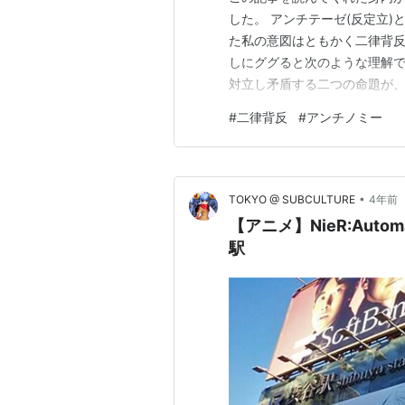
した。 アンチテーゼ(反定立
た私の意図はともかく二律背反
しにググると次のような理解
対立し矛盾する二つの命題が
こと。ドイツの哲学者カント
#
二律背反
#
アンチノミー
限界を示したことは広く知られて
語。〔例〕「父さんは、受験勉
•
TOKYO @ SUBCULTURE
4年前
【アニメ】NieR:Autom
駅