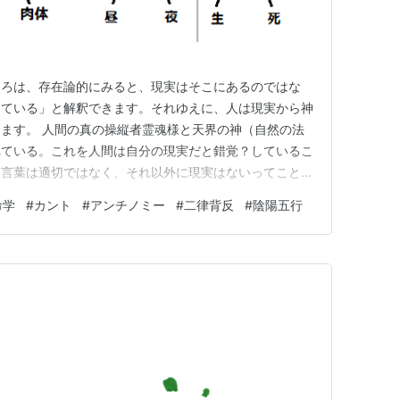
ころは、存在論的にみると、現実はそこにあるのではな
っている」と解釈できます。それゆえに、人は現実から神
ます。 人間の真の操縦者霊魂様と天界の神（自然の法
れている。これを人間は自分の現実だと錯覚？しているこ
う言葉は適切ではなく、それ以外に現実はないってことで
は、現実とは、極めて個人的な「作り事」で、神様との共
命学
#
カント
#
アンチノミー
#
二律背反
#
陰陽五行
違いは、神とは人格神ではなく、「自然の法則」だって
た方がリアルかもしれません。個…