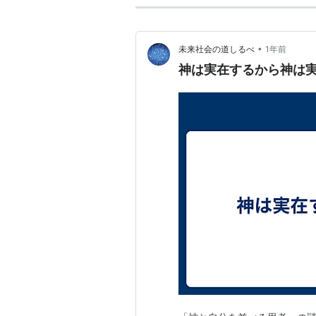
•
未来社会の道しるべ
1年前
神は実在するから神は