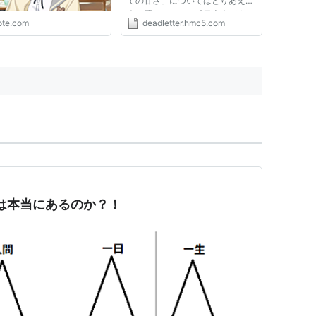
ての甘さ」についてはとりあえず
今は置く。しかし「日本人が自ら
ote.com
deadletter.hmc5.com
憲法を書く＝作ることが重要だ」
と言っておきながら、例えば国民
投票法案では最低投票率規定も設
けず、「とにもかくにも成立さ...
は本当にあるのか？！