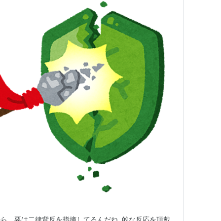
ら、要は二律背反を指摘してるんだね‥的な反応を頂戴