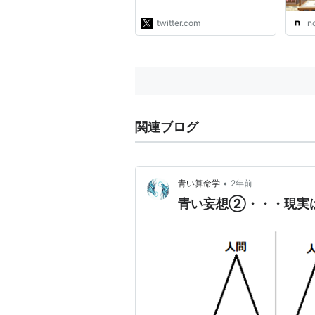
き受けることから近代哲学は
始まっている。相対主義を絶
twitter.com
n
対化して行動できなくなって
いる人々は、基本的に3世紀
古い。"
関連ブログ
•
青い算命学
2年前
青い妄想②・・・現実