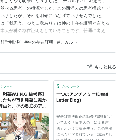
がようやく明確になりました。 デカルトの「我思う、
を並べる思考」の根源でした。この西洋人の思考様式とデ
ていましたが、それを明確につなげていませんでした。
つは「我思う、ゆえに我あり」は神の非存在証明と言える
張本人が神の存在証明をしていることです。普通に考えた
から、哲学は「役に立たない」「机上の空論」と批判され
粋理性批判
#
神の存在証明
#
デカルト
盾、あるいは二律背反に切り込んだ人物が哲学者のカント
の哲学の最高傑作は、下記の…
もっと見る
6
クマーク
ブックマーク
雛菜W.I.N.G.編考察】
一つのアンチノミー(Dead
したちが市川雛菜に惹か
Letter Blog)
理由と、その奥底のアン
ミー｜藍月要
安倍は憲法改正の動機の説明にお
いてよく「日本人の手による憲
法」という言葉を使う。この主張
に色々と含まれている「議論とし