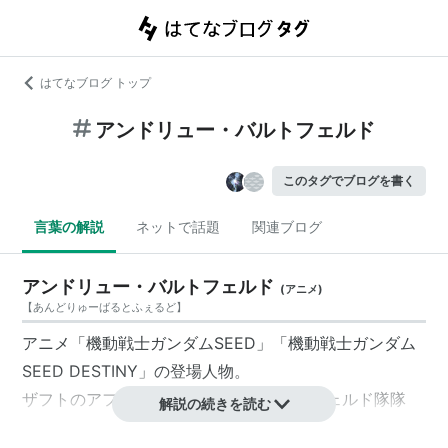
はてなブログ トップ
アンドリュー・バルトフェルド
このタグでブログを書く
言葉の解説
ネットで話題
関連ブログ
アンドリュー・バルトフェルド
(
アニメ
)
【
あんどりゅーばるとふぇるど
】
アニメ「機動戦士ガンダムSEED」「機動戦士ガンダム
SEED DESTINY」の登場人物。
ザフトのアフリカ方面を担当する
バルトフェルド
隊隊
解説の続きを読む
長。「砂漠の虎」との異名を持つ猛将である。軍に入る