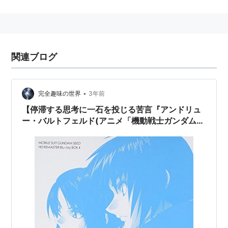
前は有名な広告心理学者で、振動工学の権威でもあっ
た。
正当な戦いを好む豪快な軍人気質。無類のコーヒー好き
でもあり、ドネルケバブのソースにもこだわりがあるな
関連ブログ
ど、グルメな一面も持つ。こうした一面があるためか部
下からは慕われていた。特徴的な服装センスの持ち主で
あり、それは日常生活においても、パイロットスーツに
•
完全趣味の世界
3年前
おいても顕著であった。アイシャという恋人がおり、
【停滞する思考に一石を投じる苦言『アンドリュ
「アンディ」との愛称で呼ばれていた。
ー・バルトフェルド(アニメ「機動戦士ガンダム
地上空母
SEED」より)』】声にできない本音を言葉に…。
レセップス
、MS
バクゥ
を主力とした部隊を率
#20
い、自身は愛機の指揮官用MS
ラゴゥ
を駆ってアークエ
ンジェルの面々と交戦。キラ・ヤマトにこの戦争におい
て、本当に戦うべき相手とは誰かを問う。キラ・ヤマト
のストライクガンダムに破れ、恋人であるアイシャを失
い、自身も左眼、左腕、右足を失う。奇跡の生還を遂げ
た後、パトリック・ザラによって新造艦エターナルの艦