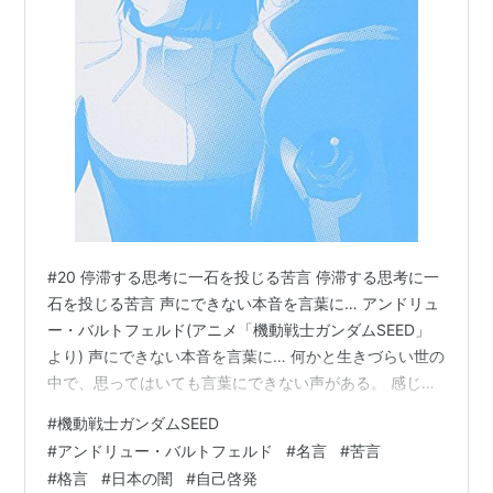
長に起用されるが、ラクス・クライン率いるクライン派
とともに戦う道を決意し、「三隻同盟」へと参加する。
停戦
後、マリュー・ラミアスらとともにオーブ連合首長
国へと亡命していたが、情勢の変化に伴い、アークエン
ジェルのクルー兼ムラサメのパイロットとして起つこと
となる。
さらに情勢が悪化したため、プラントの状況を見定める
ためラクス・クラインと共に宇宙に上がり、戦艦エター
ナルと合流した。
#20 停滞する思考に一石を投じる苦言 停滞する思考に一
搭乗機は、バクゥ、ラゴゥ、ムラサメ（アンドリュー・
石を投じる苦言 声にできない本音を言葉に… アンドリュ
バルトフェルド専用機）、ガイアガンダム（アンドリュ
ー・バルトフェルド(アニメ「機動戦士ガンダムSEED」
ー・バルトフェルド専用機）
より) 声にできない本音を言葉に… 何かと生きづらい世の
指揮した艦艇は、
レセップス
、エターナル。
中で、思ってはいても言葉にできない声がある。 感じて
CV：置鮎龍太郎
いても声にするのが憚られる言葉がある。 それは耳障り
#
機動戦士ガンダムSEED
が悪く、心地良い言葉ではないのかもしれない。 だが言
#
アンドリュー・バルトフェルド
#
名言
#
苦言
葉にされて、はじめて気づくこともある。 本稿で取り上
#
格言
#
日本の闇
#
自己啓発
げる言葉は、ひとつ間違えれば暴言とも受け取られかね