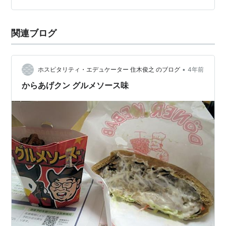
ないものだ。 しかし何かを変えるためには、声に、言葉
関連語
にしてより多くの人に考えてもらうべきだろう。 本稿が
アイシャ
関連ブログ
停滞する思考覚醒へ…
マーチン・ダコスタ
•
ホスピタリティ・エデュケーター 住木俊之 のブログ
4年前
からあげクン グルメソース味