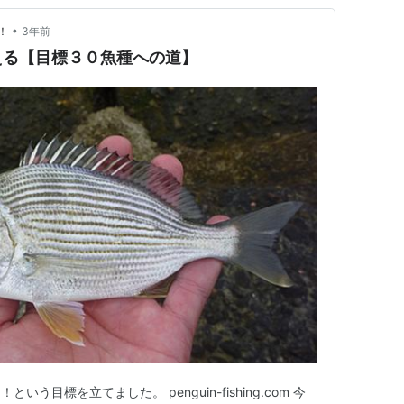
•
！
3年前
える【目標３０魚種への道】
う目標を立てました。 penguin-fishing.com 今