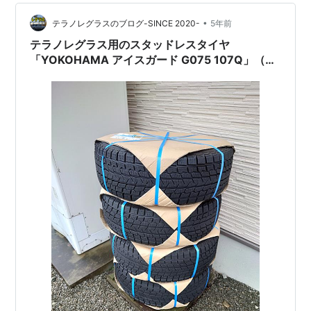
ので地図も一応。。。まずは積ん…
•
テラノレグラスのブログ-SINCE 2020-
5年前
テラノレグラス用のスタッドレスタイヤ
「YOKOHAMA アイスガード G075 107Q」（キ
ーラータクティクスのホイール付）をヤフオクで
格安購入♪