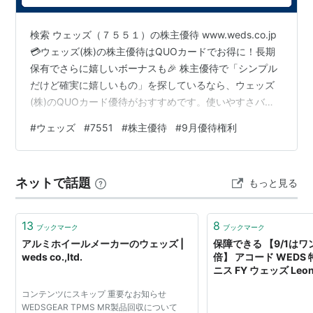
検索 ウェッズ（７５５１）の株主優待 www.weds.co.jp
💳ウェッズ(株)の株主優待はQUOカードでお得に！長期
保有でさらに嬉しいボーナスも🎉 株主優待で「シンプル
だけど確実に嬉しいもの」を探しているなら、ウェッズ
(株)のQUOカード優待がおすすめです。使いやすさバツ
グンのQUOカードは、普段のお買い物やちょっとした贈
#
ウェッズ
#
7551
#
株主優待
#
9月優待権利
り物にも便利です✨ 🎯権利確定日と株数 権利確定日：9
月末日 単元株数：100株～ QUOカード優待は1,000株以
上からなので、やや上級者向けですが、長期でじっくり
ネットで話題
もっと見る
楽しめる株です💡 🎁優待内容（QUOカード） 1,000株以
上：2,000円分 2,000株以上：5,0…
13
8
ブックマーク
ブックマーク
アルミホイールメーカーのウェッズ |
保障できる 【9/1は
weds co.,ltd.
倍】 アコード WEDS 特
ニス FY ウェッズ Leo
ト 17インチ 17 X 7.0J
コンテンツにスキップ 重要なお知らせ
114.3DUNLOP ダ
WEDSGEAR TPMS MR製品回収について
ァ DZ102 DIREZZ