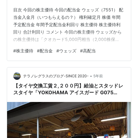
目次 今回の株主優待 今回の配当金 ウェッズ（7551） 配
当金入金月（いつもらえるの？） 権利確定月 株価 年間
予定配当金 年間予定配当金利回り 株主優待 株主優待利
回り 合計利回り コメント 今回の株主優待 ウェッズから
の株主優待は「クオカード5,000円相当（2,000株保
有）」になります。 今回の配当金 今回の配当金は10円
#
株主優待
#
配当金
#
ウェッズ
#
高配当
×2,000株＝20,000円。 私は現在特定口座で保有をして
おります。 税引き後の入金金額は17,969円となりまし
た。 ウェッズ（7551） ウェッズの紹介していきたいと
•
思います。 配当金入金月（いつもらえるの？） 6月と12
テラノレグラスのブログ-SINCE 2020-
5年前
月 権利確定月 9月 株価 528円…
【タイヤ交換工賃２,２００円】給油とスタッドレ
スタイヤ「YOKOHAMA アイスガード G075
107Q」（キーラータクティクスのホイール）を
テラノレグラスに無事装着！