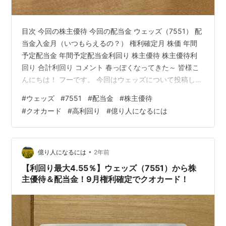
目次 今回の株主優待 今回の配当金 ウェッズ（7551） 配
当金入金月（いつもらえるの？） 権利確定月 株価 年間
予定配当金 年間予定配当金利回り 株主優待 株主優待利
回り 合計利回り コメント 春っぽくなってきた～ 皆様こ
んにちは！ フーです。 今回はウェッズについて投稿して
いきます。 今回の株主優待 ウェッズからの株主優待は
#
ウェッズ
#
7551
#
配当金
#
株主優待
「クオカード5,000円相当（2,000株保有）」になりま
#
クオカード
#
高利回り
#
億り人になるには
す。 今回の配当金 今回の配当金は10円×2,000株＝
20,000円。 私は現在特定口座で保有をしております。
税引き後の入金金額は17,969円となりました。 ウェッズ
（7551） ウェッズの紹介していきたい…
•
億り人になるには
2年前
【利回り最大4.55％】ウェッズ（7551）から株
主優待＆配当金！9月権利確定でクオカード！