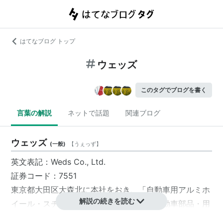
はてなブログ トップ
ウェッズ
このタグでブログを書く
言葉の解説
ネットで話題
関連ブログ
ウェッズ
(
一般
)
【
うぇっず
】
英文表記：Weds Co., Ltd.
証券コード：7551
東京都
大田区
大森北に本社をおき、「自動車用アルミホ
解説の続きを読む
イール・スチールホイールを中心とした自動車部品・用
品の販売」を主な事業とする会社。