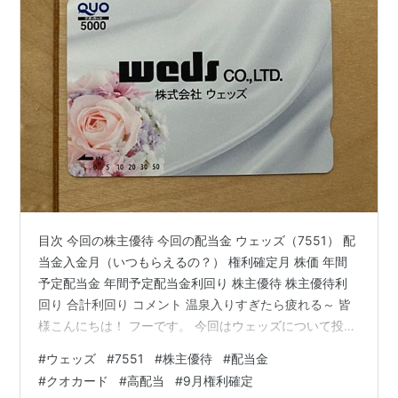
目次 今回の株主優待 今回の配当金 ウェッズ（7551） 配
当金入金月（いつもらえるの？） 権利確定月 株価 年間
予定配当金 年間予定配当金利回り 株主優待 株主優待利
回り 合計利回り コメント 温泉入りすぎたら疲れる～ 皆
様こんにちは！ フーです。 今回はウェッズについて投稿
していきます。 今回の株主優待 ウェッズからの株主優待
#
ウェッズ
#
7551
#
株主優待
#
配当金
は「クオカード5,000円相当（2,000株保有）」になりま
#
クオカード
#
高配当
#
9月権利確定
す。 今回の配当金 今回の配当金は10円×2,000株＝