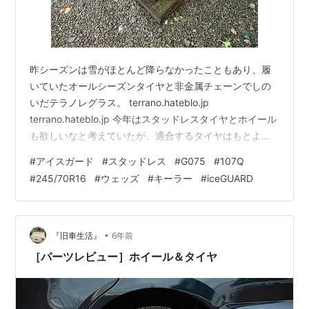
昨シーズンは雪がほとんど降らなかったこともあり、履
いていたオールシーズンタイヤと非金属チェーンでしの
いだテラノレグラス。 terrano.hateblo.jp
terrano.hateblo.jp 今年はスタッドレスタイヤとホイール
も欲しいなと考えていたが、適合するタイヤはもとより
ホイールがほとんどないらしく、フジタイヤで見積をと
#
アイスガード
#
スタッドレス
#
G075
#
107Q
ってもらったところ約13万円！ヤフオクや中古パーツシ
#
245/70R16
#
ウェッズ
#
キーラー
#
iceGUARD
ョップのページをチェックしていてもなかなか出てこな
い。そんな中、こちらのショップがヤフオクに出品して
いる商品を発見！ taiya-kaitori-no1.jp 「タイヤ買取ナン
バーワン」という本社が福岡の会社のようだ…
•
『旧車生活』
6年前
［パーツレビュー］ホイール＆タイヤ