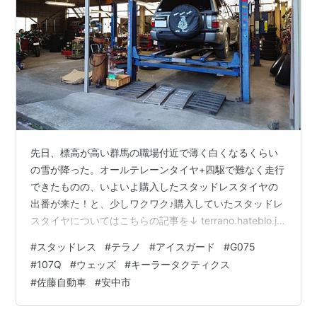
先日、標高が高い群馬の職場付近で薄く白くなるくらい
の雪が降った。オールテレーンタイヤ+四駆で難なく走行
できたものの、いよいよ購入したスタッドレスタイヤの
出番が来た！と、少しワクワク♪購入していたスタッドレ
スタイヤについてはこちらの記事を↓ terrano.hateblo.jp
…とその前に、タイヤ交換前に給油したので一応恒例の
#
スタッドレス
#
テラノ
#
アイスガード
#
G075
記録も。。。 燃費･･･9.06km軽油価格･･･136円 満タン
#
107Q
#
ウェッズ
#
キーラータクティクス
にしたところで、いつもタイヤ交換でお世話になってい
#
佐藤自動車
#
安中市
る地元の佐藤自動車さんへ。 www.cbr954.sakura.ne.jp
公式サイトは更新されておらずリンク切れもあるような