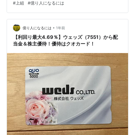
#
上組
#
億り人になるには
た。 ウェッズについては減配をした為、やまやについて
は株主優待を廃止した為売却を行いました。 購入は配当
金や…
•
億り人になるには
1年前
【利回り最大4.69％】ウェッズ（7551）から配
当金＆株主優待！優待はクオカード！