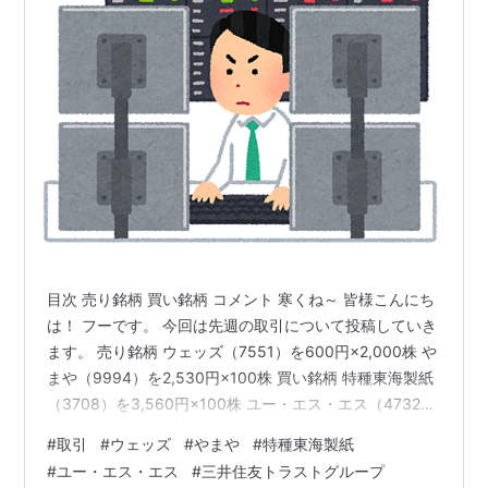
目次 売り銘柄 買い銘柄 コメント 寒くね～ 皆様こんにち
は！ フーです。 今回は先週の取引について投稿していき
ます。 売り銘柄 ウェッズ（7551）を600円×2,000株 や
まや（9994）を2,530円×100株 買い銘柄 特種東海製紙
（3708）を3,560円×100株 ユー・エス・エス（4732）
を1,550円×200株 三井住友トラストグループ（8309）
#
取引
#
ウェッズ
#
やまや
#
特種東海製紙
を3,760円×100株 上組（9364）を3,900円×100株 コメ
#
ユー・エス・エス
#
三井住友トラストグループ
ント 今回は売却資金を使い買い注文を入れていきまし