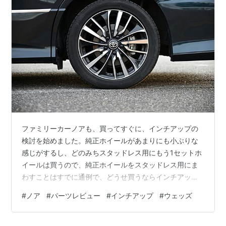
ファミリーカーノアも、買ってすぐに、インチアップの
検討を始めました。純正ホイールがあまりにも小ぶりな
感じがするし、どのみちスタッドレス用にもう1セットホ
イールは買うので、純正ホイールをスタッドレス用にま
わすことはすでに通例で、どうせ買うならインチアッ
プ…と思ってしまうわけです。で、ノア用はアバルト500
#
ノア
#
パーツレビュー
#
インチアップ
#
ウェッズ
用と違って選り取り見取りでしたけど、ウェッズの
「LEONIS VT」を選びました。 純正ホイール（16イン
チ）装着状態。車体の大きさにしてホイールが小さすぎ