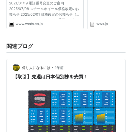
2021/01/19 電話番号変更のご案内
225/50R17 -wwx.jp
2025/07/08 スチールホイール価格改定のお
知らせ 2025/02/01 価格改定のお知らせ（オ
リジナルパーツ） 2024/11/06 重要なお知ら
www.weds.co.jp
wwx.jp
せ一覧はこちら » NEWS スカラシップ制度の
ご紹介 2025/12/05 Kranze LXZ
FORGED ...
関連ブログ
•
億り人になるには
1年前
【取引】先週は日本個別株を売買！