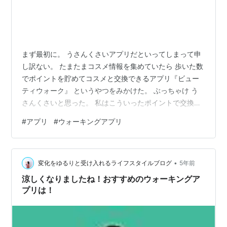
まず最初に。 うさんくさいアプリだといってしまって申
し訳ない。 たまたまコスメ情報を集めていたら 歩いた数
でポイントを貯めてコスメと交換できるアプリ『ビュー
ティウォーク』 というやつをみかけた。 ぶっちゃけ う
さんくさいと思った。 私はこういったポイントで交換し
てものをゲットするアプリはぶっっっっちゃけ信じてい
#
アプリ
#
ウォーキングアプリ
ません。 怪しくないですか？ そんなうまい話はないとず
っと距離をとっていたのですが、 「ブログのネタにやっ
てみるか」 と今回ダウンロードしてしばらく使ってみま
•
した。 結論からいうと、 歩いて通勤している人 気長に
変化をゆるりと受け入れるライフスタイルブログ
5年前
ポイントが貯められる人 はオススメかなと思います。 も
涼しくなりましたね！おすすめのウォーキングア
ちろん「えー」と思うと…
プリは！