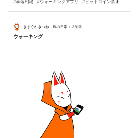
#
暴落相場
#
ウォーキングアプリ
#
ビットコイン禁止
までも推測で、得た情報も古く「現状」は明確にわかっ
ていないので「曖昧な推測」だと思ってください。 ビッ
トコインが中国でブレイクしたのは2013年でした。守秘
•
義務が生じるかもしれないので詳細は書けませんが、ざ
きまぐれきつね 透の日常
3年前
っと話すと… mainichi.jp ということになったわけです。
ウォーキング
日本のメディアはあまり書…