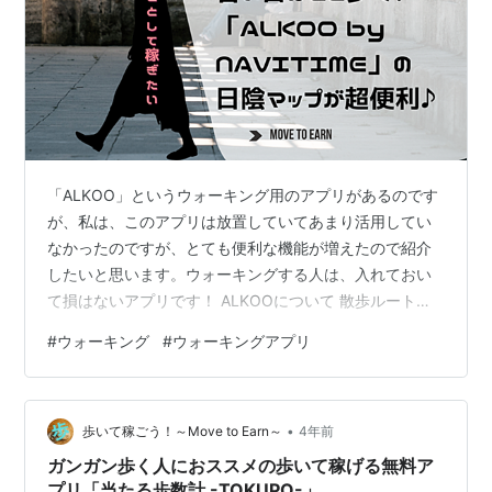
「ALKOO」というウォーキング用のアプリがあるのです
が、私は、このアプリは放置していてあまり活用してい
なかったのですが、とても便利な機能が増えたので紹介
したいと思います。ウォーキングする人は、入れておい
て損はないアプリです！ ALKOOについて 散歩ルートの
自動生成 日陰マップが超便利！ 最後に ALKOOについて
#
ウォーキング
#
ウォーキングアプリ
ALKOOはNAVITIMEが提供している、無料で利用できる
ウォーキング用のアプリです。私は、このアプリを、入
れているだけでほぼ放置しており、貯まったウォーキン
•
グポイントでお宝探しにたまーに行って、コンビニでジ
歩いて稼ごう！～Move to Earn～
4年前
ュースを貰う程度でしか活用していません。 しかし、
ガンガン歩く人におススメの歩いて稼げる無料ア
NAVITIMEが提…
プリ「当たる歩数計 -TOKUPO-」