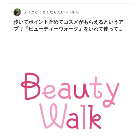
最後に 当たる歩数計TOKUPOについて １歩で１歩行ポイ
•
ントたまり、100,000歩行ポイントを１ダイヤポイント
メイクがうまくなりたい
5年前
に交換できます。（え？と思うかもしれませんが、意外
歩いてポイント貯めてコスメがもらえるというア
とサクサ…
プリ『ビューティーウォーク』をいれて使ってみ
た感想