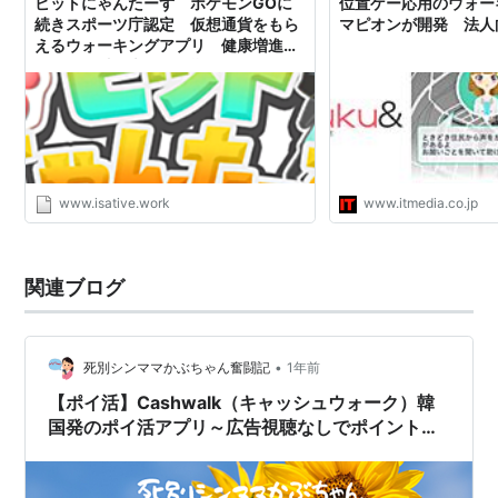
ビットにゃんたーず ポケモンGOに
位置ゲー応用のウォー
続きスポーツ庁認定 仮想通貨をもら
マピオンが開発 法人
えるウォーキングアプリ 健康増進ト
レンドに乗り大化けに期待か？ - サラ
リーマン お小遣い稼ぎ実践
www.isative.work
www.itmedia.co.jp
関連ブログ
•
死別シンママかぶちゃん奮闘記
1年前
【ポイ活】Cashwalk（キャッシュウォーク）韓
国発のポイ活アプリ～広告視聴なしでポイントが
貰える～