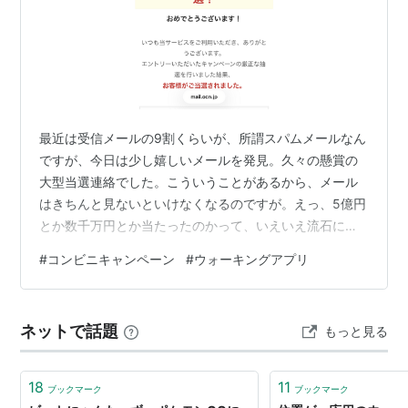
最近は受信メールの9割くらいが、所謂スパムメールなん
ですが、今日は少し嬉しいメールを発見。久々の懸賞の
大型当選連絡でした。こういうことがあるから、メール
はきちんと見ないといけなくなるのですが。えっ、5億円
とか数千万円とか当たったのかって、いえいえ流石に違
いますし、仮にそうならブログには書かないですよね
#
コンビニキャンペーン
#
ウォーキングアプリ
（笑）今回はこちら。 USJの1日入場券とハーゲンダッツ
の引換券。コンビニのキャンペーンやウォーキングアプ
リで当たったものたちです。ハーゲンダッツの引換券
ネットで話題
もっと見る
は、３日連続4回目の当選です。コンビニやウォーキング
アプリは、基本的には利用額や歩行距離によってポイン
トが貯まる仕組が基本なんですが、時々キャン…
18
11
ブックマーク
ブックマーク