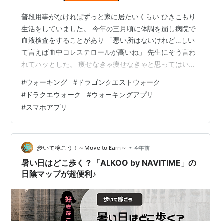
普段用事がなければずっと家に居たいくらい ひきこもり
生活をしていました。 今年の三月頃に体調を崩し病院で
血液検査をすることがあり 「悪い所はないけれど…しい
て言えば血中コレステロールが高いね」 先生にそう言わ
れてハッとした。 痩せなきゃ痩せなきゃと思ってはいた
けれど 心のどこかでは 「まだ大丈夫…まだそんなに太っ
#
ウォーキング
#
ドラゴンクエストウォーク
てないし」 そう思っていた。 そんな自分に現実が突き付
#
ドラクエウォーク
#
ウォーキングアプリ
けられた気がした。 このままじゃ駄目だと思い まずはウ
#
スマホアプリ
ォーキングから初めてみた。 最初は景色を見ながら歩い
ていたけど 景色も何日かしたら見飽きてしまった。 そし
て目的もなくブラブラ歩くのも続かなかった。 そこで始
めたのが「ドラゴンク…
•
歩いて稼ごう！～Move to Earn～
4年前
暑い日はどこ歩く？「ALKOO by NAVITIME」の
日陰マップが超便利♪