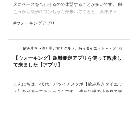
犬にペースを合わせるので休憩することが多いです。 向
こうから散歩のワンちゃんが歩いてくると、興味津々で
立ち止まって様子を伺い、近づくと仲良く出来ることも
#
ウォーキングアプリ
あればケンカをすることも。 また、いろいろな臭いを嗅
ぎたがるので、お散歩の半分は立ち止まっています。 そ
んな感じなので、20分以上行うと効果があると言われて
•
いる脂肪燃焼効果もどうなのかなという気がします。(楽
飲み歩き〜酒と男と女とグルメ、時々ダイエット〜
5年前
しいは楽しいんですけどね、笑） そのため、土日だった
【ウォーキング】距離測定アプリを使って散歩し
ので家族からOKをもらい…
て来ました【アプリ】