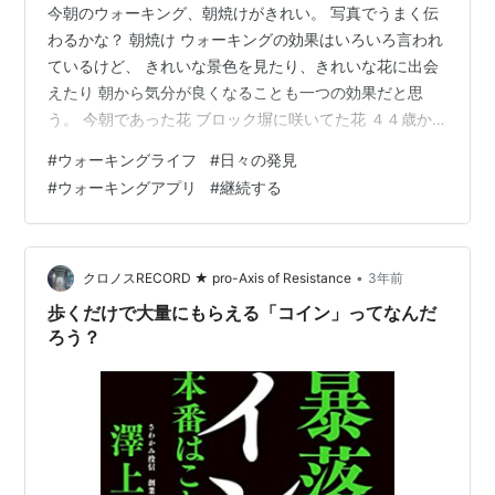
今朝のウォーキング、朝焼けがきれい。 写真でうまく伝
わるかな？ 朝焼け ウォーキングの効果はいろいろ言われ
ているけど、 きれいな景色を見たり、きれいな花に出会
えたり 朝から気分が良くなることも一つの効果だと思
う。 今朝であった花 ブロック塀に咲いてた花 ４４歳か
ら始めたウォーキングも続けて２２年、 歩くコースは、
#
ウォーキングライフ
#
日々の発見
その日の気分によって変えているので 景色を見ることも
#
ウォーキングアプリ
#
継続する
楽しみ。 家の近所でも、 「こんな路地があったのか？」
とか 「こんなところのいつの間に新しい建物ができ
た？」 とか 「いつの間にか建物が壊されて平地になって
る」 とか、 新しい発見があるのも楽しい。 最近では、
•
クロノスRECORD ★ pro-Axis of Resistance
3年前
妻も一緒に歩いてくれる…
歩くだけで大量にもらえる「コイン」ってなんだ
ろう？