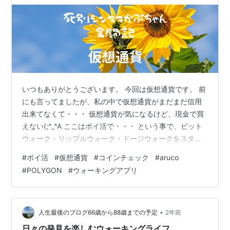
いつもありがとうございます。 今回は仮想通貨です。 前
にも言ってましたが、私の中で仮想通貨がまだまだ信用
出来てなくて・・・ 仮想通貨が気になるけど、現金で買
えない(;^_^A ここはポイ活で・・・ という事で、ビット
ウォーク・リップルウォーク・ドージウォークをスター
トした話↓↓ kabuchan225.com 現在は・・・・ （スタ
#
ポイ活
#
仮想通貨
#
コインチェック
#
aruco
ートしてざっくり３ヶ月くらい経過） ビットウォーク →
#
POLYGON
#
ウォーキングアプリ
２４９円 リップルウォーク→ ２２５円 ドージウォーク
→ ２２７円 くらいとなってます。 ビットコインの方が、
値動きがあるから価格が変動してます。 忙しくて広告が
見れなくてポイントが５倍じゃない日も多々ありま…
•
人生最後のブログ66歳から88歳までの予定
2年前
日々の発見を楽しむウォーキングライフ