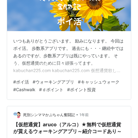
いつもありがとうございます。 励みになります。 今回は
ポイ活。 歩数系アプリです。 過去にも・・・継続中では
あるのですが、歩数系アプリは既にやっています。 そ
う、仮想通貨のために日々頑張ってます。
kabuchan225.com kabuchan225.com 仮想通貨欲しさ
に４つのアプリを使ってます。 ただ広告を見るのが面倒
#
ポイ活
#
ウォーキングアプリ
#
キャッシュウォーク
になっていて、広告を見なくても貰える分のポイントだ
#
Cashwalk
#
ｄポイント
#
ポイント投資
け貰っている感じです。 250歩（アルコは500歩）毎に
１広告。 ５秒くらいで終わるならいいのですが、６０秒
だとしんどいです。 今月で転職した事もあり、歩く歩数
は倍以上になりました。 それでも歩いている方とはいい
•
死別シンママかぶちゃん奮闘記
1年前
がたいです…
【仮想通貨】aruco（アルコ）★無料で仮想通貨
が貰えるウォーキングアプリ～紹介コードあり～