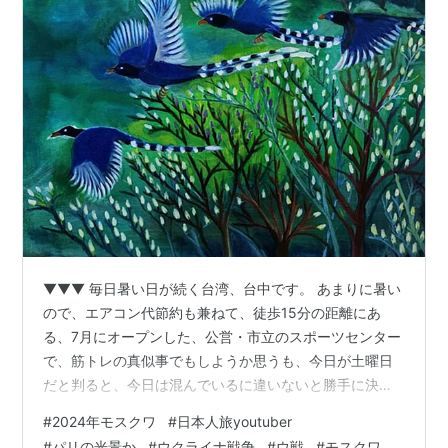
▼▼▼ 毎日暑い日が続く台湾、台中です。 あまりに暑い
ので、エアコン代節約も兼ねて、徒歩15分の距離にあ
る、7月にオープンした、公営・市立のスポーツセンター
で、筋トレの真似事でもしようか思うも、今日が土曜日
だと判ると、今日は混んでいるに違いないと勝手に決め
こんで、午後の4時間を、Youtubeチェックで、怠惰な週
#
2024年モスクワ
#
日本人旅youtuber
末を送ったおGGです。 ▼▼▼ 余談ですが、この筋トレ
#
パリの光景か
#
ウクライナ戦争
#
ウ戦
#
モスクワ