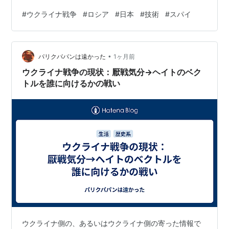
ーヨーク・タイムズの新しい報道によると、ロシアはウ
#
ウクライナ戦争
#
ロシア
#
日本
#
技術
#
スパイ
クライナとの戦争において日本を技術とスパイ活動の拠
点として利用している。 日曜日に発表されたタイムズの
報道によると、戦争開始後に西側諸国から追放された一
•
部のロシアのスパイが日本に滞在したと関係者は述べて
パリクパパンは遠かった
1ヶ月前
います。 同メディアは、日本の脆弱なス…
ウクライナ戦争の現状：厭戦気分→ヘイトのベク
トルを誰に向けるかの戦い
ウクライナ側の、あるいはウクライナ側の寄った情報で