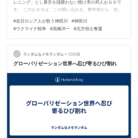
レニング」とし暴言を躊躇わない惚け系の邦人おＧＧで
す。 このおＧＧは、この唄い込みを、数年前から「自主
ボイトレ」と称して、勝手に屁理屈を込めて、いわば、
#
在日ロシア人が歌う神田川
#
神田川
居直っている状況です。 自主ボイトレの音源は、すべて
#
ウクライナ戦争
#
高橋洋一
#
北方領土奪還
「Youtube」環境にある音源ですので、おGGの
Youtubenoホーム画面には、かなりの高頻度で、音楽系
コンテンツのサムネイルが露出し、並びます。 ▼▼▼ そ
うした日常で、今夜の深夜のヒットしたのが、日本在留
•
ランダムなメモランダム
23日前
のロシア人女性が歌う、あの懐…
グローバリゼーション世界へ忍び寄るひび割れ