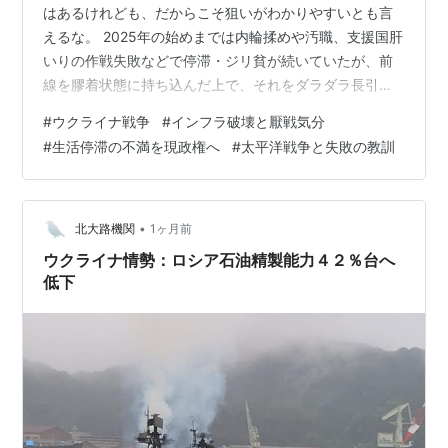
はあるけれども、だからこそ狙いがわかりやすいとも言
えるな。 2025年の始めまでは内輪揉めや汚職、支援国肝
いりの作戦失敗などで停滞・ジリ貧が続いていたが、前
線を膠着状態に持ち込んだ上で、それをダラダラ長引か
せるのではなく、後方破壊によって相手の継戦能力をゴ
#
ウクライナ戦争
#
インフラ破壊と厭戦気分
リゴリ削る方針なのだろう。 さらに言えば、こうしてイ
#
生活停滞の不満を現政権へ
#
太平洋戦争と失敗の教訓
ンフラ破壊に注力し、それをアピールしつつの停戦の発
案を自ら行うことで、「戦争をやめたい我々（ウクライ
ナ）」「それが容れられなければインフラ破壊は続く」
という形で、相手にボールがあるかのような演出を続け
•
北大路機関
1ヶ月前
ていることが重要だろう。 というのも、モス…
ウクライナ情勢：ロシア石油精製能力４２％台へ
低下