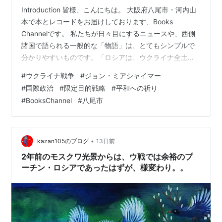
Introduction 皆様、こんにちは。 大阪府八尾市・河内山
本で本とレコードをお届けしております、Books
Channelです。 私たちが日々目にするニュースや、西側
諸国で語られる一般的な「物語」は、とてもシンプルで
分かりやすいものです。「ロシアは、ウクライナ全土を
征服し、かつての帝国を復活させるという野望を抱い
#
ウクライナ戦争
#
ジョン・ミアシャイマー
て、圧倒的な武力による電撃戦を仕掛けた」——。おそ
#
国際政治
#
限定目的戦略
#
平和への祈り
らく、多くの方がこのような認識を心のどこかに持って
#
BooksChannel
#
八尾市
おられるのではないでしょうか。 しかし、物事の深層と
いうものは、光が強く当たる場所ではなく、往々にして
その背後に広がる静かな「余白」にこそ宿っているもの
です。 Overview:…
•
kazan105のブログ
13日前
2年前のモスクワ光景からは、ウ戦では余裕のプ
ーチン・ロシアであったはずが、様変わり。。