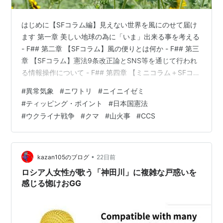
はじめに【SFコラム編】見えない世界を風にのせて届け
ます 第一章 美しい地球の為に「いま」出来る事を考える
- F## 第二章 【SFコラム】風の便りとは何か - F## 第三
章 【SFコラム】憲法9条改正論とSNS等を通じて行われ
る情報操作について - F## 第四章 【ミニコラム＋SFコラ
ム】高市早苗内閣から経済(将来)予測を通し日本の未来を
#
異常気象
#
ニワトリ
#
ニイニイゼミ
見据えて行きましょう - F## 第五章 【ミニコラム＋SFコ
#
ティッピング・ポイント
#
日本国憲法
ラム】憲法13条改正案から見えてくる事 - F## 第六章 弁
#
ウクライナ戦争
#
クマ
#
山火事
#
CCS
護士伊藤真先生の講演会情報 - F## 第七章 【ミニコラム
＋SFコラム 】マクロ経済学 第八章 【ミニコラム＋SFコ
ラム 】応…
•
kazan105のブログ
22日前
ロシア人女性が歌う「神田川」に複雑な戸惑いを
感じる惚けおGG