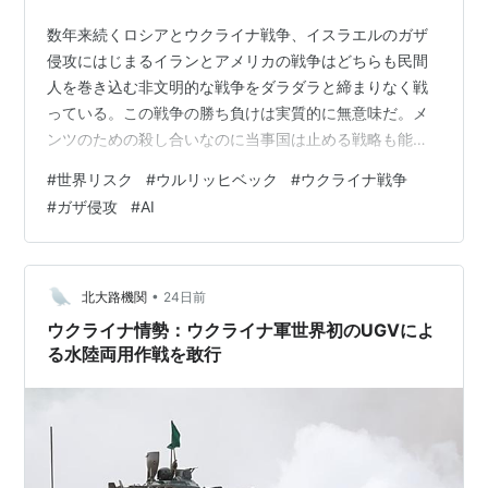
数年来続くロシアとウクライナ戦争、イスラエルのガザ
侵攻にはじまるイランとアメリカの戦争はどちらも民間
人を巻き込む非文明的な戦争をダラダラと締まりなく戦
っている。この戦争の勝ち負けは実質的に無意味だ。メ
ンツのための殺し合いなのに当事国は止める戦略も能力
もない。第三者の誰も積極的に介入して停止させる能力
#
世界リスク
#
ウルリッヒベック
#
ウクライナ戦争
も気概もない。つまり、国際的な秩序維持を要求する抑
#
ガザ侵攻
#
AI
止力は皆無ということだ。 そうこうするうちにAIによる
サイバー攻撃能力のグレードアップがあり、AIのための
データセンターの増強も怒涛のように始まっている。ど
のようなインパクトを与えるかわからないイノベーショ
•
北大路機関
24日前
ンを抑制する能力もモチベーションも劣弱なのが…
ウクライナ情勢：ウクライナ軍世界初のUGVによ
る水陸両用作戦を敢行