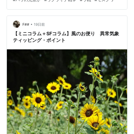
は、術後5年近い間、距離を置いていた筋トレをひと月前
に再開をしたという、自分的には想像し得ないイベント
があります。 約5年前の大晦日の日の午後に、胃の手術
で胃を3分の一を切除しました。 その手術を境に、肥満
•
F##
19日前
体であった自分の体重が一気…
【ミニコラム＋SFコラム】風のお便り 異常気象
ティッピング・ポイント