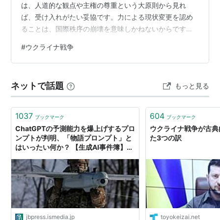
は、人道的な観点や主権の尊重という大原則から見れ
ば、受け入れがたい妥協です。力による現状変更を認め
ることは、国際秩序の崩壊を意味しかねないからです。
それは、ロシアが長期戦によって欧州の疲弊を待つ余力
#
ウクライナ戦争
を持っているのかによるでしょう。 メディアが報じるロ
シアの弱体化は、希望的観測に基づいている部分があ
り、実際には制裁を回避しながら前線を維持するロシア
ネットで話題
もっと見る
をウクライナが完全に駆逐することは困難です。これ以
上の戦争の長期化は、ウクライナのさらなる人命喪失と
欧州経済の自滅につながりかねません。 したがって…
1037
604
ブックマーク
ブックマーク
ChatGPTの予測能力を爆上げするプロ
ウクライナ戦争が古典
ンプトが判明、「物語プロンプト」と
た3つの訳
はいったい何か？ 【生成AI事件簿】ロ
シアによるウクライナ戦争の帰趨につ
いても驚きの回答が | JBpress (ジェイ
ビープレス)
jbpress.ismedia.jp
toyokeizai.net