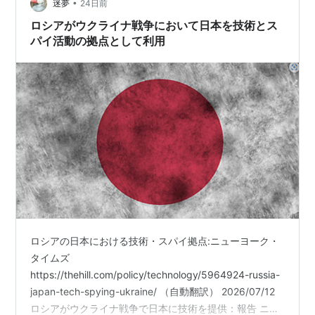
艇からＵＧＶ地上戦闘車両を揚陸させるというものです
•
迷夢
24日前
が、ウクライナ軍はロシア軍に対して、恐怖…
ロシアがウクライナ戦争において日本を技術とス
パイ活動の拠点として利用
ロシアの日本における技術・スパイ拠点:ニューヨーク・
タイムズ
https://thehill.com/policy/technology/5964924-russia-
japan-tech-spying-ukraine/ （自動翻訳） 2026/07/12
ロシアがウクライナ戦争で日本に技術を提供：報告 ニュ