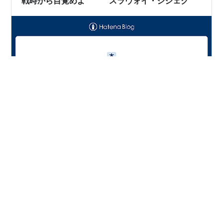
戦時から目覚めよ スラヴォイ・ジジェク
著者の最初の問いかけ「ロシア・ウクライナ戦争が危険
な理由が、かつて超大国と言われていた二大強国の力が
増大しているからではなく、どちらも世界の二大勢力で
なくなった事実を受け入れられないことを露呈している
からだとしたらどうか？」は強烈だ。海外の報道を見て
も善悪二元論で語られることが多く、それでは単純すぎ
#
本
#
ウクライナ戦争
てこの戦争の解決の道筋をつけることが困難だ。 続けて
毛沢東が冷戦のさなか、アメリカは強大な軍事力を誇る