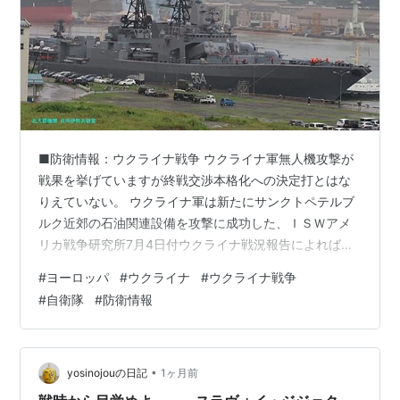
■防衛情報：ウクライナ戦争 ウクライナ軍無人機攻撃が
戦果を挙げていますが終戦交渉本格化への決定打とはな
りえていない。 ウクライナ軍は新たにサンクトペテルブ
ルク近郊の石油関連設備を攻撃に成功した、ＩＳＷアメ
リカ戦争研究所7月4日付ウクライナ戦況報告によれば、
ウクライナ軍は7月3日から4日にかけ、サンクトペテル
#
ヨーロッパ
#
ウクライナ
#
ウクライナ戦争
ブルク石油ターミナル及びクロンシュタット海軍基地を
#
自衛隊
#
防衛情報
攻撃、大規模な火災を発生させたとのこと。 ウクライナ
軍は現在、ロシア国内の石油インフラ攻撃に全力を挙
げ、ロシア軍の戦争継続能力を削ぐことに注力している
もよう。これまでの攻撃によりロシア国内における石油
•
yosinojouの日記
1ヶ月前
精製能力は2026年7月までに従来比での石…