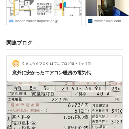
kaden.watch.impress.co.jp
www.nikkei.com
関連ブログ
•
くまはうすブログ はてなブログ版
5ヶ月前
意外に安かったエアコン暖房の電気代