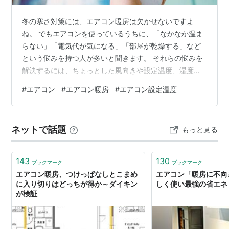
冬の寒さ対策には、エアコン暖房は欠かせないですよ
ね。 でもエアコンを使っているうちに、「なかなか温ま
らない」「電気代が気になる」「部屋が乾燥する」など
という悩みを持つ人が多いと聞きます。 それらの悩みを
解決するには、ちょっとした風向きや設定温度、湿度な
どの正しい調整が必要です。 本記事では、エアコン暖房
#
エアコン
#
エアコン暖房
#
エアコン設定温度
の風向きは下向きが効果的というのは本当か？上下で効
果が違うのか？設定温度の設定と節電と節電、失敗しな
いための設定術などについて、詳しく解説します。 エア
ネットで話題
もっと見る
コンの正しい設定術によって、快適な冬を過ごしましょ
う。 ***目次*** エアコン暖房の風向きは下向き！風向き
の上下で効果が違う？ 効果的な風向…
143
130
ブックマーク
ブックマーク
エアコン暖房、つけっぱなしとこまめ
エアコン「暖房に不向
に入り切りはどっちが得か～ダイキン
しく使い最強の省エネ 
が検証