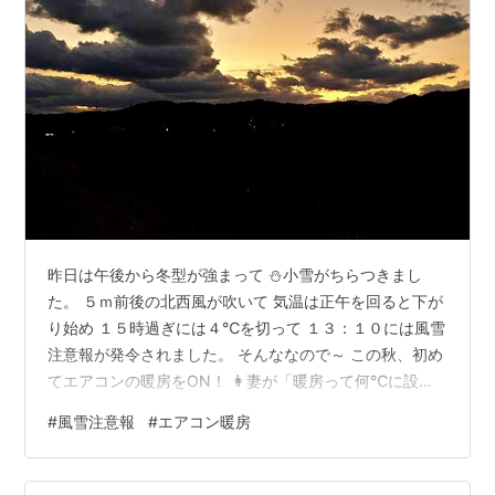
昨日は午後から冬型が強まって ⛄小雪がちらつきまし
た。 ５ｍ前後の北西風が吹いて 気温は正午を回ると下が
り始め １５時過ぎには４℃を切って １３：１０には風雪
注意報が発令されました。 そんななので～ この秋、初め
てエアコンの暖房をON！ 👩妻が「暖房って何℃に設定
するんだっけ？」と言うので 👨私は根拠もなく「２０℃
#
風雪注意報
#
エアコン暖房
くらいじゃねえ？」 で、２０℃で運転したら、丁度イイ
感じでした。 我が家はリビングとダイニングが繋がって
いて と言うか、間仕切りの引戸を取っ払っているので １