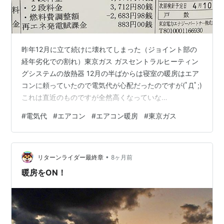
昨年12月に立て続けに壊れてしまった（ジョイント部の
経年劣化での割れ）東京ガス ガスセントラルヒーティン
グシステムの放熱器 12月の半ばからは寝室の暖房はエア
コンに頼っていたので電気代が心配だったのですが(ﾟДﾟ;)
これは直近のものですが全然高くなっていな
い！？？？？ 今のエアコンは効率がよくなっているんで
#
電気代
#
エアコン
#
エアコン暖房
#
東京ガス
すかね(^^ゞ もっともともにタイマーで夜寝る前の30分
間 昼寝で寝入る前の30分間しか使っていませんが(*'ω'*)
•
リターンライダー最終章
8ヶ月前
暖房をON！