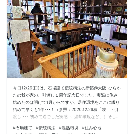
今日12/26(日)は、石場建て伝統構法の新築@大阪･ひらか
たの我が家の、引渡し１周年記念日でした。実際に住み
始めたのは明けて1月からですが、居住環境をここに綴り
始めて早くも1年･･･！​（参照：2020.12.26稿「竣工・引
渡し ･･･ 初めて過ごした実感 ～ 温熱環境など」）​そして
今日は、天気予報どおり数年に一度という大寒波襲来。
#
石場建て
#
伝統構法
#
温熱環境
#
住み心地
その前にと昨日は、それでもけっこう冷え込むなか、 信