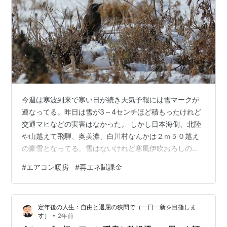
今週は寒波到来で寒い日が続き天気予報には雪マークが
連なってる。昨日は雪が3～4センチほど積もったけれど
交通マヒなどの実害はなかった。 しかし日本海側、北陸
や山越えて飛騨、奥美濃、白川村なんかは２ｍ５０越え
の豪雪となってる。雪はないけれど寒風伊吹おろしの中
を歩くに手袋、マフラーが欠かせない。 今年は暖房をエ
#
エアコン暖房
#
再エネ賦課金
アコン主体に替えようと１１月に交換工事。１００Ｖか
ら２００Ｖのエアコンにして、役不足だったら灯油ファ
ンストーブを加えれば良いと様子見。 室外機、室内機と
定年後の人生：自由と退屈の狭間で（一日一新を目指しま
もこれ迄のものよりかなり大型になり、寒くなってから
•
す）
2年前
作動させると思ったより部屋の中を温めてくれている。