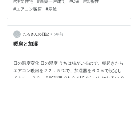
#
注文住宅
#
新築一戸建て
#
C値
#
気密性
楽(滋賀･甲賀市)の​土鍋専業の窯元​に、土鍋を買いに妻と
#
エアコン暖房
#
寒波
行ってきました。 信楽の旧市街地にある​古民家ギャラリ
ーカフェ​で昼食。 築百年に迫ろうか(?)という建物は傷み
がひどく、断熱も気密もあったもんじゃ…
•
たろさんの日記
5年前
暖房と加湿
日の温度変化 日の湿度 うちは猫がいるので、朝起きたら
エアコン暖房を２２．５℃で、加湿器を６０％で設定し
てます。 ２２．５℃設定でも２４℃ぐらいにはなるので
すね。このくらいだと薄着でも快適です。 夜寝る前にエ
アコン暖房を止めるので、温度が急に下がりますね。
#
エアコン暖房
•
だんごのきもち
9ヶ月前