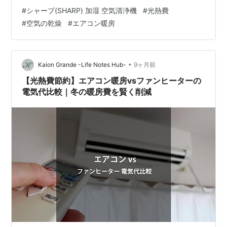
同月より少なくなっています。 ガス代 １０月１１日～１
#
シャープ(SHARP) 加湿 空気清浄機
#
光熱費
１月１２日のガス代は１,０９８円でした。 使用量は２
#
空気の乾燥
#
エアコン暖房
㎥。真冬以外は毎月同じくらいです。 先日、まご子ちゃ
ん（２歳）を預かった時は暖房＆床暖房（今年初）を入
れました。 孫たちが来る時には床暖房を入れるので、こ
れからは使用量があがります。 水道代 ９月１２日～１１
•
Kaion Grande -Life Notes Hub-
9ヶ月前
月１４日の水道…
【光熱費節約】エアコン暖房vsファンヒーターの
電気代比較｜冬の暖房費を賢く削減