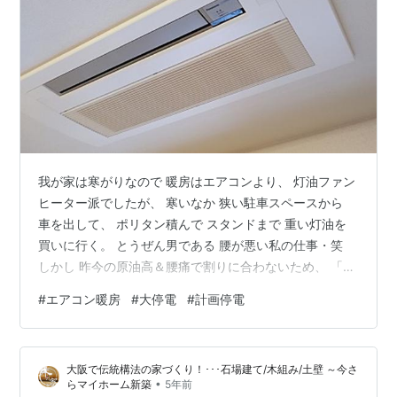
我が家は寒がりなので 暖房はエアコンより、 灯油ファン
ヒーター派でしたが、 寒いなか 狭い駐車スペースから
車を出して、 ポリタン積んで スタンドまで 重い灯油を
買いに行く。 とうぜん男である 腰が悪い私の仕事・笑
しかし 昨今の原油高＆腰痛で割りに合わないため、 「暖
房はエアコンにするぞ！」宣言 油を燃やしたり、電熱線
#
エアコン暖房
#
大停電
#
計画停電
に電気を流すより、 ハイテクなエアコンのが 省エネ高効
率ですね。 故障していた 居間のエアコンを買い替えまし
た！ 消費電力 170W～4kW（デカい！ ） でも電圧200V
大阪で伝統構法の家づくり！･･･石場建て/木組み/土壁 ～今さ
仕様なのでね。16℃設定 弱運転で節電。 天井ビルトイ
•
らマイホーム新築
5年前
ンは 電気工事士じゃなきゃ扱えず、 交換作業には 2…