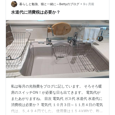
•
４畳対応（200V）のエアコンを設置してます。 なので、
暮らしと勉強、猫と一緒に～Bettyのブログ
9ヶ月前
割と余裕の運転で部屋は温まります。 予報だと、この寒
水道代に消費税は必要か？
さは明日までの一時…
私は毎月の光熱費をブログに記しています。 そろそろ暖
房のスイッチON！が必要な日も出てきます。 電気代が
またあがりますね。 目次 電気代 ガス代 水道代 水道代に
消費税は必要か？ 電気代 １０月３日～１１月４日の電気
代は、５,４９４円でした。 使用量は１５４kWhで、昨年