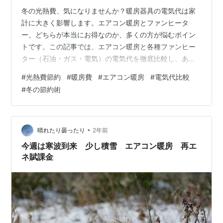
冬の光熱費、気になりませんか？暖房器具の電気代は家
計に大きく影響します。エアコン暖房とファンヒータ
ー、どちらが本当にお得なのか、多くの方が悩むポイン
トです。この記事では、エアコン暖房と各種ファンヒー
ター（石油・ガス・電気）の電気代を徹底比較し、あな
たの住環境に最適な暖房選びをサポートします。実際の
#
光熱費節約
#
暖房費
#
エアコン暖房
#
電気代比較
使用シーンに合わせた賢い節約術も紹介しますので、ぜ
#
冬の節約術
ひ最後までご覧ください。
•
晴れたり曇ったり
2年前
今週は寒波到来 少し積雪 エアコン暖房 再エ
ネ賦課金