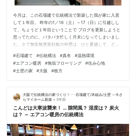
今月は、この石場建て伝統構法で新築した我が家に入居
して１年目。 昨年の1／16（土）～17（日）に引越しし
て、ちょうど１年目ということで ブログを更新しようと
思ってたのに、バタバタ忙しく月末になってしまいまし
た。さて無垢無塗装杉板の外壁は、ひと夏越して、どう
色が変わったでしょうか？ 上が2021/1/4。正月明け
#
石場建て
#
伝統構法
#
真冬
#
温熱環境
早々、​棟梁​がウッドデッキを作ってくれているところ。
#
エアコン暖房
#
無垢フローリング
#
住み心地
下が2022/1/31。時間は上が10時前で下が11時半頃で、
#
土壁の家
#
大阪
#
枚方
影の映り方が違いますが、 こうして見ると１年ぐらいで
は変化は感じられません･･･微妙に濃くなったかな？あら
ためて​「新居に入居！～山のような荷物をどう収納する
大阪で伝統構法の家づくり！･･･石場建て/木組み/土壁 ～今さ
か？･･･…
•
らマイホーム新築
5年前
こんどは大寒波襲来！ … 隙間風？ 湿度は？ 炭火
は？ ～ エアコン暖房の伝統構法