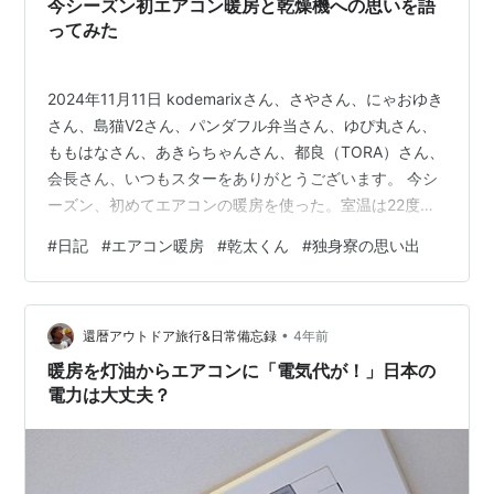
今シーズン初エアコン暖房と乾燥機への思いを語
だから毎年使っていたテーブル式の電気こた…
ってみた
2024年11月11日 kodemarixさん、さやさん、にゃおゆき
さん、島猫V2さん、パンダフル弁当さん、ゆぴ丸さん、
ももはなさん、あきらちゃんさん、都良（TORA）さん、
会長さん、いつもスターをありがとうございます。 今シ
ーズン、初めてエアコンの暖房を使った。室温は22度く
らいはあるのだけど、ベランダに干している洗濯物が乾
#
日記
#
エアコン暖房
#
乾太くん
#
独身寮の思い出
かないのよー。着る物が多くなって、それぞれが厚くな
って、乾くのに時間がかかるようになるのに、今日のよ
うなどんより天気だと乾かなくてねー。 あー、乾太くん
•
が欲しいわ。上京して会社の独身寮にいたころ、唯一良
還暦アウトドア旅行&日常備忘録
4年前
かったのが、ガス乾燥機の勘太くんを無料で使えた事だ
暖房を灯油からエアコンに「電気代が！」日本の
ったわ。2人部屋の最…
電力は大丈夫？