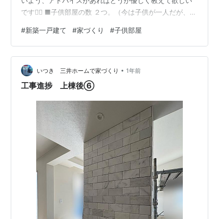
いよう、アドバイスがあればどうか優しく教えて欲しい
です🙇‍♀️ ■子供部屋の数 ２つ。（今は子供が一人だが、将
来的にもう一人欲しいため） ■日当たりについて 気にし
#
新築一戸建て
#
家づくり
#
子供部屋
ない。 なぜなら、子供が日中に部屋にいる時間が少ない
のではないかと考えるため。 以下、夫に伝える時用の
memo 前提として、日当たりがいい＝日中・北向きでな
•
いと考える。 なので、子供が日中に子供部屋にいて、日
いつき 三井ホームで家づくり
1年前
光を必要とするパターンがどの程度存在するのか考える
工事進捗 上棟後⑥
必要がある。 ・幼…