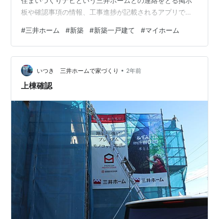
住まいづくりナビという三井ホームとの連絡をとる掲示
板や確認事項の情報、工事進捗が記載されるアプリでは
工事進捗50％、引き渡しまで約2ヶ月となっています。
#
三井ホーム
#
新築
#
新築一戸建て
#
マイホーム
検査事項が終了するとときどき工事担当の方が写真を住
まいづくりナビで共有してくれるので嬉しいです。 建築
現場に週1行くと、まだ劇的に変わっている部分はないの
•
ですが、ちょっとした進捗でもワクワクするので見に行
いつき 三井ホームで家づくり
2年前
くのがいつも楽しみです。 見に行くときはなんとなくペ
上棟確認
ットボトルの飲み物を差し入れで持…