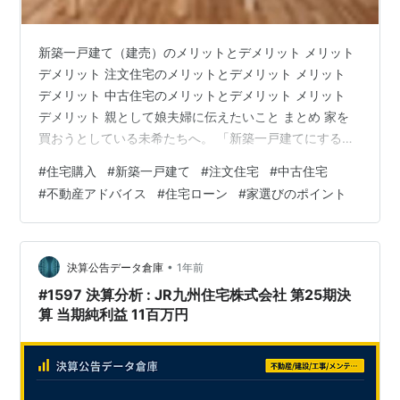
新築一戸建て（建売）のメリットとデメリット メリット
デメリット 注文住宅のメリットとデメリット メリット
デメリット 中古住宅のメリットとデメリット メリット
デメリット 親として娘夫婦に伝えたいこと まとめ 家を
買おうとしている未希たちへ。 「新築一戸建てにする
か？注文住宅にするか？それとも中古住宅を選ぶか？」
#
住宅購入
#
新築一戸建て
#
注文住宅
#
中古住宅
――住宅購入を考えるとき、誰もが最初に迷うポイント
#
不動産アドバイス
#
住宅ローン
#
家選びのポイント
だと思う。 宅地建物取引士として、そして親として、君
たちに知っておいてほしいメリット・デメリットを、で
きるだけ分かりやすく伝えたい。 新築一戸建て（建売）
のメリットとデメリット メリット 完成済みの物件なの
•
決算公告データ倉庫
1年前
で、実際の建物や周辺環境を見…
#1597 決算分析 : JR九州住宅株式会社 第25期決
算 当期純利益 11百万円