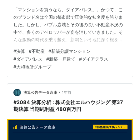
「マンションを買うなら、ダイアパレス」。かつて、こ
のブランド名は全国の都市部で圧倒的な知名度を誇りま
した。しかし、バブル崩壊とその後の長い不動産不況の
中で、多くのデベロッパーが姿を消していきました。そ
んな激動の時代を乗り越え、新潟という地に深く根を下
ろし、地域の暮らしに寄り添う住まいを提供し続けるこ
#
決算
#
不動産
#
新築分譲マンション
とで、力強く成長を遂げている企業があります。 今回
#
ダイアパレス
#
新築一戸建て
#
ダイアテラス
は、かつての全国ブランド「ダイアパレス」のDNAを受
#
大和地所グループ
け継ぎ、現在は大和地所グループの中核企業として、新
潟の住まいづくりをリードする、ダイア建設新潟株式会
社の決算を読み解きます。不動産分譲という市況に左右
されやすい事業にありながら、安定した収益を上げ続…
•
決算公告データ倉庫
1年前
#2084 決算分析 : 株式会社エルハウジング 第37
期決算 当期純利益 480百万円