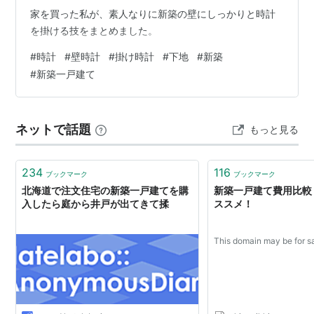
家を買った私が、素人なりに新築の壁にしっかりと時計
を掛ける技をまとめました。
#
時計
#
壁時計
#
掛け時計
#
下地
#
新築
#
新築一戸建て
ネットで話題
もっと見る
234
116
ブックマーク
ブックマーク
北海道で注文住宅の新築一戸建てを購
新築一戸建て費用比較
入したら庭から井戸が出てきて揉
ススメ！
This domain may be for sa