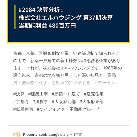
古都・京都。景観条例など厳しい建築規制で知られるこ
の街で、新築一戸建ての着工棟数No.1を誇る企業があり
ます。それが、株式会社エルハウジングです。1989年の
設立以来、京都の地を知り尽くした深い知見と、高品
質・低価格な住まいを効率的に供給する「パワービルダ
ー」としての実行力を武器に、京滋阪神エリアで確固た
#
決算
#
建築工事
#
新築一戸建て
#
建売住宅
る地位を築いてきました。今回は、伝統と革新が共存す
#
京都府
#
滋賀県
#
大阪府北部
#
大阪府東部
る京都でトップを走る、この地域No.1ビルダーの決算を
#
低層住宅
#
ケイアイスター不動産グループ
読み解きます。 今回は、京都府の低層住宅着工棟数No.1
の実績を誇り、京滋阪神エリアで事業を展開する株式会
社エルハウジングの決算を読み解き、そのビジネスモデ
ルや戦略をみていきます。 【決算ハ…
•
Property_seek_Long’s diary
1年前