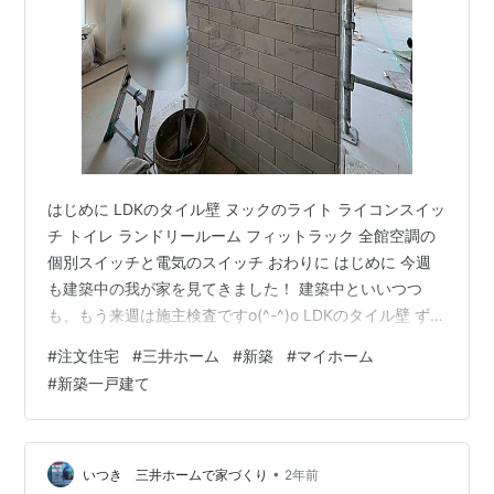
はじめに LDKのタイル壁 ヌックのライト ライコンスイッ
チ トイレ ランドリールーム フィットラック 全館空調の
個別スイッチと電気のスイッチ おわりに はじめに 今週
も建築中の我が家を見てきました！ 建築中といいつつ
も、もう来週は施主検査ですo(^-^)o LDKのタイル壁 ずー
っと楽しみにしていたLDKの耐力壁のタイルがついに貼
#
注文住宅
#
三井ホーム
#
新築
#
マイホーム
られました！ LDKの耐力壁のタイル（目地はこれから）
#
新築一戸建て
目地はまだ入っていない状態なんですが、すでにかわい
い😍 www.nagoya-mosaic.com 名古屋モザイクのCCH-
F2000です。タイル形状の大理石で1つ1つ石目の模様が
違って素敵です。 1枚のタイル…
•
いつき 三井ホームで家づくり
2年前