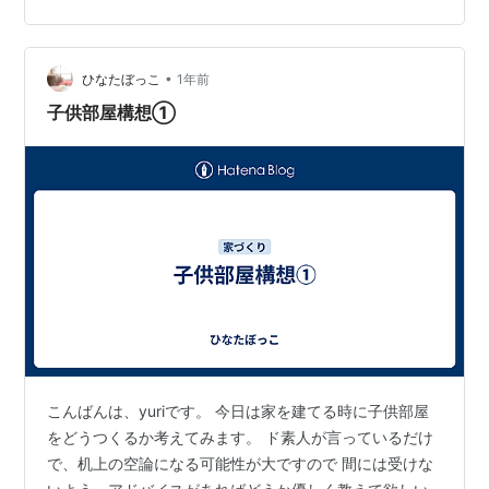
記事には一部広告と宣伝が含まれます。） 【目次】1．ま
るでリゾートホテル！贅沢設備が標準仕様2．安心の暮ら
しを支える制震・耐久システム3．20年先も価値ある住
•
まい「資産になる家」4．まとめ：一戸建ての購入を考え
ひなたぼっこ
1年前
るなら今 ▼来場予約は下記よりお申込み！▼ &RESORT
子供部屋構想①
HOUSE（…
こんばんは、yuriです。 今日は家を建てる時に子供部屋
をどうつくるか考えてみます。 ド素人が言っているだけ
で、机上の空論になる可能性が大ですので 間には受けな