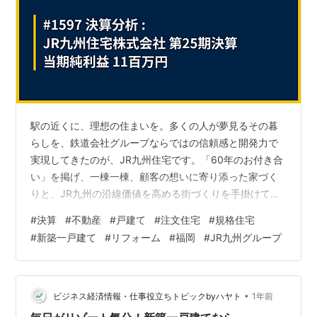
駅の近くに、理想の住まいを。多くの人が夢見るその暮
らしを、鉄道会社グループならではの信頼感と開発力で
実現してきたのが、JR九州住宅です。「60年のお付き合
い」を掲げ、一棟一棟、顧客の想いに寄り添った家づく
りと、JR九州の沿線価値を高める街づくりを手掛けてき
ました。 しかし、その輝かしいブランドの裏で、官報に
#
決算
#
不動産
#
戸建て
#
注文住宅
#
規格住宅
示されたのは、負債が資産を10億円以上も上回る「債務
#
新築一戸建て
#
リフォーム
#
福岡
#
JR九州グループ
超過」という、極めて厳しい財務の現実でした。ところ
が、損益計算書に目を転じると、今期はわずかながらも
黒字を確保しています。JR九州グループの中核を担う住
宅会社が直面する経営課題と、再生への一筋の光。その
•
ビジネス経済情報・仕事役立ちトピックbyハヤト
1年前
決算内容を深く読み解きます。 決算ハイ…