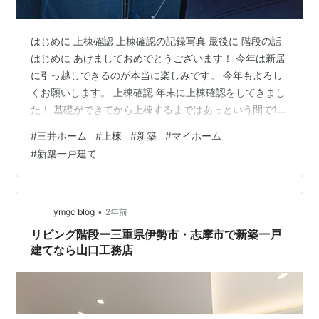
はじめに 上棟確認 上棟確認の記録写真 最後に 階段の話
はじめに あけましておめでとうございます！ 今年は新居
に引っ越しできるのが本当に楽しみです。 今年もよろし
くお願いします。 上棟確認 年末に上棟確認をしてきまし
た！ 基礎ができてから上棟するまではあっという間で1日
毎にどんどん建物が組み上がるのが本当にすごかったで
#
三井ホーム
#
上棟
#
新築
#
マイホーム
す。 垂れ幕がついた！ 上棟確認では工事担当の方、営業
#
新築一戸建て
さん、設計士さん、ICさん、電気設備工事担当の方、ガ
ス工事担当の方、空調設備工事担当の方、配管工事担当
の方、ホームセキュリティ担当の方がいらっしゃってい
ました。結構な人数が来られていました。 スイッチやコ
•
ymgc blog
2年前
ンセント位置の最終チ…
リビング階段ー三重県伊勢市・志摩市で新築一戸
建てなら山口工務店