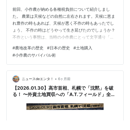
前回、小作農が納める各種税負担について紹介しまし
た。 農業は天候などの自然に左右されます。天候に恵ま
れ豊作の時もあれば、天候が悪く不作の時もあったでし
ょう。 不作の時はどうやって生き延びたのでしょうか？
不作という事態は、当時の小作農にとって文字通り「死
活問題」でした。収穫の半分を地主に納める契約ですか
#
農地改革の歴史
#
日本の歴史
#
土地購入
ら、収穫が減れば自分の食べる分が真っ先になくなるか
#
小作農のサバイバル術
らです。 彼らがどのようにして飢えを凌ぎ、命を繋いだ
のか。その切実なサバイバルの手段をいくつか紹介しま
す。 農地改革へ向けて 1. 地主への「破免（はめん）」交
渉 まず最初に行うのが、地主に対して**「小作料をまけ
•
ニュースdeエンタ！
6ヶ月前
てもらう」交渉です。 これを破免*…
【2026.01.30】高市首相、札幌で「沈黙」を破
る！ 〜外資土地買収への「A.T.フィールド」全開
宣言〜