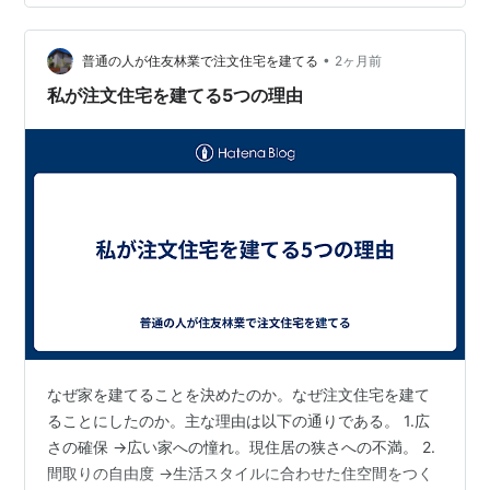
棒でハンガーパイプの替わりを増設し、部屋にもハンガ
ーラックを置いている。スーツケースも入らないので部
•
屋に出しっぱなしだ。クローゼットの横にキャビネット
普通の人が住友林業で注文住宅を建てる
2ヶ月前
的な開き戸の収納があるが、その前にも物が置かれてお
私が注文住宅を建てる5つの理由
り、開閉に苦労している。こ…
なぜ家を建てることを決めたのか。なぜ注文住宅を建て
ることにしたのか。主な理由は以下の通りである。 1.広
さの確保 →広い家への憧れ。現住居の狭さへの不満。 2.
間取りの自由度 →生活スタイルに合わせた住空間をつく