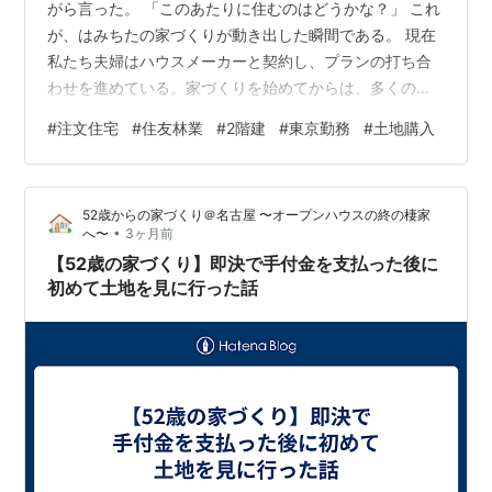
がら言った。 「このあたりに住むのはどうかな？」 これ
が、はみちたの家づくりが動き出した瞬間である。 現在
私たち夫婦はハウスメーカーと契約し、プランの打ち合
わせを進めている。家づくりを始めてからは、多くのい
わゆる「施主系」Youtube動画やブログを拝見し勉強さ
#
注文住宅
#
住友林業
#
2階建
#
東京勤務
#
土地購入
せてもらっていたが、意外にも「平屋」「土地は親から
譲受」といった条件が多かったため、土地を持たず、首
都圏の住宅地に建築予定の私たちは、そこまでこだわり
52歳からの家づくり＠名古屋 〜オープンハウスの終の棲家
の強い家づくりをしたいわけではないにも関わらず、身
•
へ〜
3ヶ月前
近な例として参考にすることができないもどかしさがあ
【52歳の家づくり】即決で手付金を支払った後に
った。 このブログは「土地なし・…
初めて土地を見に行った話