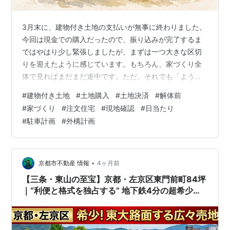
3月末に、建物付き土地の支払いが無事に終わりました。
今回は現金での購入だったので、振り込みが完了するま
ではやはり少し緊張しましたが、まずは一つ大きな区切
りを迎えたように感じています。もちろん、家づくり全
体で見ればまだまだ途中です。ただ、それでも「ようや
くここまで来たな」と思える出来事でした。 今回購入し
#
建物付き土地
#
土地購入
#
土地決済
#
解体前
た土地には、解体前の既存建物がまだ残っています。最
#
家づくり
#
注文住宅
#
現地確認
#
日当たり
初は、更地になったほうが新居のイメージはしやすいの
#
駐車計画
#
外構計画
ではないかと思っていました。 ただ、実際に現地を見て
みると、そう単純でもありませんでした。むしろ今は、
建物が残っているからこそ確認できることがあると感じ
ています。 今回は、建物付き土地の支払いを…
•
京都市不動産 情報
4ヶ月前
【三条・東山の至宝】京都・左京区東門前町84坪
｜“利便と格式を独占する” 地下鉄4分の超希少土
地を徹底解説