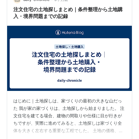
は、解体費…
注文住宅の土地探しまとめ｜条件整理から土地購
入・境界問題までの記録
はじめに｜土地探しは、家づくりの最初の大きな山だっ
た 我が家の家づくりは、土地探しから始まりました。 注
文住宅を建てる場合、建物の間取りや仕様に目が行きが
ちですが、実際に進めてみると、土地探しは家づくり全
体を大きく左右する重要な工程でした。 土地の価格、広
さ、形、周辺環境、日当たり、道路との関係、ハウスメ