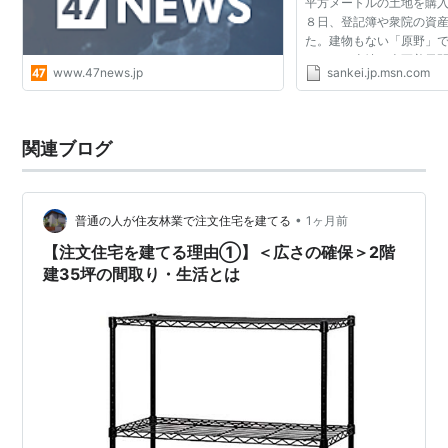
平方メートルの土地を購
８日、登記簿や衆院の資
た。建物もない「原野」
いない。土地は米軍普天
www.47news.jp
sankei.jp.msn.com
地に近く、購入直前に移
米軍再編の中間報告...
関連ブログ
•
普通の人が住友林業で注文住宅を建てる
1ヶ月前
【注文住宅を建てる理由①】＜広さの確保＞2階
建35坪の間取り・生活とは