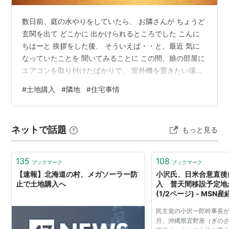
数日前、庭の水やりをしていたら、 お隣さんが ちょうど
玄関を出て どこかに 出かけられるところでした こんに
ちはーと 挨拶をした後、 そういえば・・と、最近 気に
なっていたことを 聞いてみることに この間、娘の部屋に
エアコンを取り付けたばかりで、 室外機を置きたい場所
が ちょうど お隣さんの家の台所の窓の近く だったこと
#
土地購入
#
隣地
#
住宅事情
もあり・・ 窓から出来るだけ離れるように 伸ばしてもら
ったのですが、 それでも やっぱり近いので 迷惑になっ
ていないか 気になってました お隣さんは 全然大丈夫で
ネットで話題
もっと見る
すよーと 言って下さったので ホッとしましたが、 一日
中 つけっぱなしにするのは やめた方が いいかも。。 た
だ…
135
108
ブックマーク
ブックマーク
【速報】北海道の村、メガソーラー防
小沢氏、日米合意直後
止で土地購入へ
入 普天間移設予定
(1/2ページ) - MS
民主党の小沢一郎幹事長
月、沖縄県宜野座（ぎの