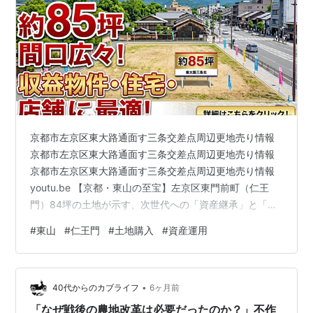
京都市左京区東大路通面す三条交差点周辺更地売り情報
京都市左京区東大路通面す三条交差点周辺更地売り情報
京都市左京区東大路通面す三条交差点周辺更地売り情報
youtu.be 【京都・東山の至宝】左京区東門前町（仁王
門）84坪の土地が示す、次世代への「資産継承」と「利
便の極致」を徹底解剖 京都の不動産市場において、今、
#
東山
#
仁王門
#
土地購入
#
資産運用
最も静かに、しかし熱く注目されているエリアがありま
す。それが、地下鉄東西線「東山」駅のほど近く、仁王
門・東門前町エリアです [cite: 1]。 今回、この地に現れ
•
た約84.81坪（280.39㎡）の更地 [cite: 1]。その販売価
40代からのカブライフ
6ヶ月前
格は3億4,800万円 [cite: 1]。一…
「なぜ戦後の農地改革は必要だったのか？」不作