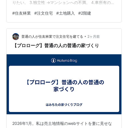
りたい。 3.独立性 →マンションへの不満。 4.車所有のし
やすさ →都心マンションでの所有は厳しい。 5.住宅ロー
#
住友林業
#
注文住宅
#
土地購入
#
2階建
ン →「若さは財産」 これらについて次回以降掘り下げて
記事にしていく。 では、そもそも家づくりを始めたきっ
かは何か。それは「人生を進めたいから」であった。 妻
•
は結婚当初から体調不良が続き、結婚式は計画したもの
普通の人が住友林業で注文住宅を建てる
2ヶ月前
の実現できておらず、海外旅行にも行けていない。妻は
【プロローグ】普通の人の普通の家づくり
仕事を辞め、私…
2026年1月。私は売土地情報のwebサイトを妻に見せな