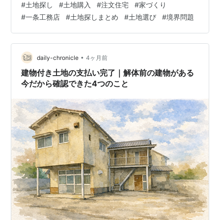
#
土地探し
#
土地購入
#
注文住宅
#
家づくり
ーカーとの相性など、考えることは想像以上に多かった
#
一条工務店
#
土地探しまとめ
#
土地選び
#
境界問題
です。 このブログでは、土地探しの初期段階から、候補
地の比較、購入判断、契約後に判明した越境問題、土地
代金の支払いまでを記録してきました。 この記事では、
これまでの土地探しに関する記事を、時系列で整理して
•
daily-chronicle
4ヶ月前
おきます。 これから注文住宅の土地探しを…
建物付き土地の支払い完了｜解体前の建物がある
今だから確認できた4つのこと