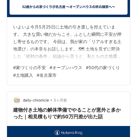
いよいよ今月5月25日に土地の引き渡しを控えていま
す。 大きな買い物だからこそ、ふとした瞬間に不安が押
し寄せるものです。 今回は、我が家の「リアルすぎる土
地選び」の本音をお話しします。 🗺️ 土地を見ずに即決
した「絶対の条件」 結論から言うと、私たちの土地選び
はかなりの強行突破でした。 初めて話を聞いたその日
#
家づくりの不安
#
オープンハウス
#
50代の家づくり
に、その場で契約して手付金100万円を支払ったのです。
#
土地購入
#
名古屋市
まだ現地を見ていないのに即決できた理由は、どうして
も譲れない条件があったからです。 実は今、高齢の義父
母の家の「真ん前」のマンションに住んでおり、新居に
引っ越すと今よりは少し距離が遠くなってしまいます。
•
daily-chronicle
3ヶ月前
だからこそ、「何かあったときに…
建物付き土地の解体準備でやることが意外と多か
った｜相見積もりで約50万円差が出た話