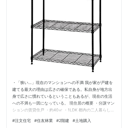
・「狭い…」現在のマンションへの不満 我が家が戸建を
建てる最大の理由は広さの確保である。私自身が地方出
身で広さに慣れているということもあるが、現在の生活
への不満も一因になっている。 現住居の概要 ・分譲マン
ションの賃貸住戸 ・約40㎡ ・1LDK 都内の二人暮らしで
は一般的ではあるが、クローゼットの狭さが致命的であ
#
注文住宅
#
住友林業
#
2階建
#
土地購入
る。 約90cm×約90cm程度しかないため、中に突っ張り