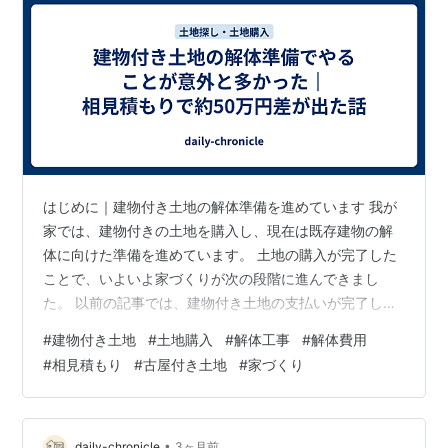
はじめに｜建物付き土地の解体準備を進めています 我が
家では、建物付きの土地を購入し、現在は既存建物の解
体に向けた準備を進めています。 土地の購入が完了した
ことで、いよいよ家づくりが次の段階に進んできまし
た。 以前の記事では、建物付き土地の支払いが完了した
ことや、解体前の建物があるからこそ確認できたことに
#
建物付き土地
#
土地購入
#
解体工事
#
解体費用
ついて書きました。 daily-chronicle.hatenablog.com た
#
相見積もり
#
古屋付き土地
#
家づくり
だ、実際に解体準備を進めてみると、当初考えていた以
上にやることが多いと感じています。 正直なところ、最
初は「解体業者に依頼すれば、あとは建物を壊してもら
うだけ」というイメージがありました。 しかし実際に
•
daily-chronicle
3ヶ月前