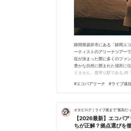
静岡県袋井市にある「静岡エ
ーティストのアリーナツアーで
征が決まった際に多くのファ
豊かな自然に囲まれた場所に
りません。最寄り駅であるJR
遠征に慣れていない方はどこ
#
エコパアリーナ
#
ライブ遠
ブの余韻に浸りながらスムー
のエリアのホテルを押さえるか
オタビログ｜ライブ後まで“最高だ
【2026最新】エコパ
ちが正解？拠点選びを