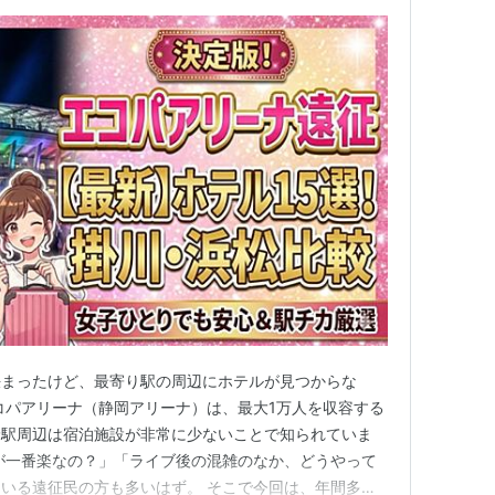
決まったけど、最寄り駅の周辺にホテルが見つからな
コパアリーナ（静岡アリーナ）は、最大1万人を収容する
野駅周辺は宿泊施設が非常に少ないことで知られていま
が一番楽なの？」「ライブ後の混雑のなか、どうやって
いる遠征民の方も多いはず。 そこで今回は、年間多く