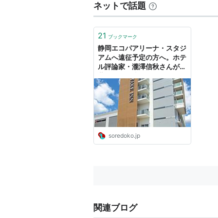
ネットで話題
21
ブックマーク
静岡エコパアリーナ・スタジ
アムへ遠征予定の方へ。ホテ
ル評論家・瀧澤信秋さんが推
薦する、間違いないホテル #
ソレドコ - ソレドコ
soredoko.jp
関連ブログ