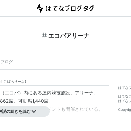
エコパアリーナ
連ブログ
えこぱありーな
】
はてな
（エコパ）内にある屋内競技施設、アリーナ。
はてな
862席、可動席1,440席。
はてな
ートや展示会などのイベントも開催されている。
Copyrig
解説の続きを読む