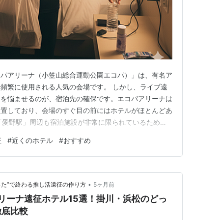
コパアリーナ（小笠山総合運動公園エコパ）」は、有名ア
頻繁に使用される人気の会場です。 しかし、ライブ遠
ンを悩ませるのが、宿泊先の確保です。エコパアリーナは
位置しており、会場のすぐ目の前にはホテルがほとんどあ
「愛野駅」周辺も宿泊施設が非常に限られているため、
に泊まれば良いのか迷ってしまうことが多いのです。ライ
征
#
近くのホテル
#
おすすめ
ズにチェックインし、翌日の移動も楽にするためには、ど
が非常に重要になります。こ…
•
った”で終わる推し活遠征の作り方
5ヶ月前
アリーナ遠征ホテル15選！掛川・浜松のどっ
徹底比較