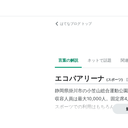
はてなブログ トップ
言葉の解説
ネットで話題
関
エコパアリーナ
(
スポーツ
)
【
静岡県掛川市の小笠山総合運動公園
収容人員は最大10,000人。固定席4,
スポーツでの利用はもちろんコンサ