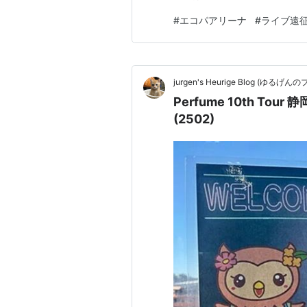
の公演に参戦する遠征民の視点
#
エコパアリーナ
#
ライブ遠
な浜松エリアまで、2026年
駅の混雑回避術や、静岡ならで
jurgen's Heurige Blog (ゆる
Perfume 10th To
(2502)