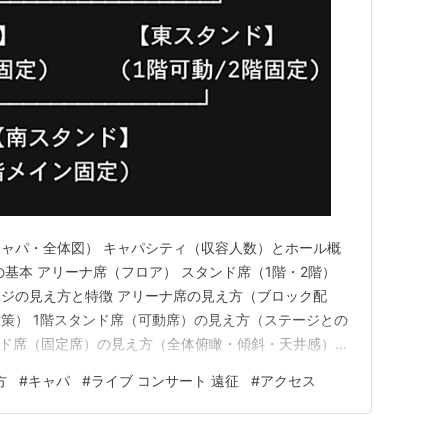
ャパ・全体図） キャパシティ（収容人数）とホール概
基本 アリーナ席（フロア） スタンド席（1階・2階）
ジの見え方と特徴 アリーナ席の見え方（ブロック配
策） 1階スタンド席（可動席）の見え方（ステージとの
ンド席（固定席）の見え方（全体俯瞰・傾斜・天井感）
関する注意点（注釈付き指定席・端ブロック） エコパ
方
#
キャパ
#
ライブ コンサート 遠征
#
アクセス
 最寄り駅「愛野駅」からの徒歩ルート（徒歩約15分）
換えアクセス …