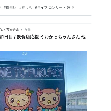
で、1駅4分で帰れる掛川エリアから、打ち上げに便利
征
#
掛川駅
#
推し活
#
ライブ コンサート 遠征
の最新情報に基づき厳選15件をすべてご紹介します。愛野
はのグルメ情報もあわせて解…
•
げんのブログ英会話編)
1年前
ur 静岡1日目 / 飲食店応援 うおかっちゃんさん 他