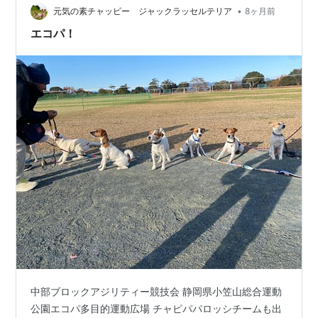
•
らでした。 今日もお立ち寄りいただき ありがとうござい
元気の素チャッピー ジャックラッセルテリア
8ヶ月前
ました See you again 😜
エコパ！
中部ブロックアジリティー競技会 静岡県小笠山総合運動
公園エコパ多目的運動広場 チャピパパロッシチームも出