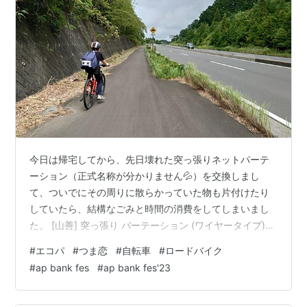
今日は帰宅してから、先日壊れた突っ張りネットパーテ
ーション（正式名称が分かりません💦）を交換しまし
て、ついでにその周りに散らかっていた物も片付けたり
していたら、結構なごみと時間の消費をしてしまいまし
た。 [山善] 突っ張り パーテーション (ワイヤータイプ)
幅60×奥行5×高さ166.5-295.5cm (フック4個付き) 壁掛
#
エコパ
#
つま恋
#
自転車
#
ロードバイク
け 収納 壁面収納 天井 間仕切り 組立品 ホワイト SP-
#
ap bank fes
#
ap bank fes'23
60(W) 山善(YAMAZEN) Amazon 実際に買ったのは幅
90cmのものですが、壁に穴をあけられないので、こんな