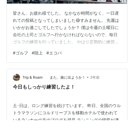
皆さん、お疲れ様でした。 なかなか時間がなく、一日遅
れての投稿となってしまいました😅すみません。 先週は
いかがお過ごしでしたでしょうか？ 僕は今週の土曜日に
会社の上司とゴルフへ行かなければならないので、毎日
ゴルフの練習を行っていました。 やはり定期的に練習を
しないとダメですね笑笑 身体は思うように動かせないモ
#
ゴルフ
#
陸上
#
エコパ
ヤモヤ感と誰かとコースを回らなければならないという
焦りを感じながら毎日過ごしていました。（仕事ももう
少し緊張感を持たなければ...と感じています😅） 休日は
•
久しぶりに弟の試合を観に行くことができました！ やは
Trip & Roam また、旅に出ようか！
3年前
り陸上競技はいいですね！試合前の静寂、そして試合中
今日もしっかり練習したよ！
の熱気、ゴール後に出し切って倒れ…
土･日は、ロング練習を続けています。 昨日、全国のウル
トラマラソンにコルドリーブスを移動ホテルで使われて
いるランナーの方のブログを拝見 ランニングの研究が凄
い！ フォーム、足の運び、そしてワラーチ 僕も２０年ぐ