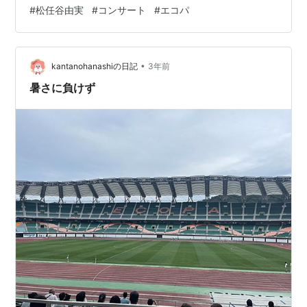
して、仕事を持っていたときには気持ちの余裕がなくて
#
松任谷由実
#
コンサート
#
エコパ
できなかったことの1つ、「松任谷由実のコンサートへ行
く」ことをリクエストしてきたので、慣れないチケット
予約をしました。 運よく、日曜日開催のチケットが当た
•
り、携帯で手に入る電子チケットなる手続きをしまし
kantanohanashiの日記
3年前
た。「あぁ～、面倒くさ～い。」と思いながら手続きを
暑さに負けず
終えて、当日を迎えました。 会場は、静岡県袋…