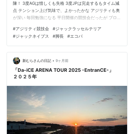
陳！ 3度AGは惜しくも失格 3度JPは完走するもタイム減
点 テンション上げ気味で、よかったかな アジリティも奥
が深い 毎回勉強になる 平日開催の競技会だったが ブロ
ック大会という大きな大会だったので 参加者多かった ロ
#
アジリティ競技会
#
ジャックラッセルテリア
ッシのお里のジャックネイプス犬もたくさん出ていた そ
#
ジャックネイプス
#
脚長
#
エコパ
れぞれの競技が終わった後だったので 全員とはいかなか
ったが 記念撮影ができた 皆、脚長でいい筋肉ついている
ね SEIWASOHのマーレ、ちゃっかり混じってますが… ま
た、みんなと一緒に競技会に出ようね！ 楽しかった！ ご
•
新むらさんの日記
9ヶ月前
褒美…
「Da-iCE ARENA TOUR 2025 -EntranCE-」
２０２５年