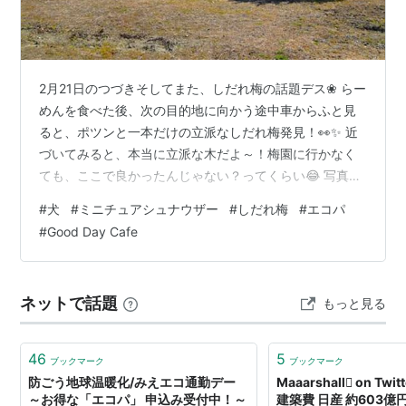
エコパ
(
スポーツ
)
【
えこぱ
】
静岡県袋井市・掛川市にある「小笠山総合運動公園」の
2月21日のつづきそしてまた、しだれ梅の話題デス❀ らー
愛称。
めんを食べた後、次の目的地に向かう途中車からふと見
2002年のFIFAワールドカップ、および2003年の静岡国
ると、ポツンと一本だけの立派なしだれ梅発見！👀✨ 近
体開催のために作られた。
づいてみると、本当に立派な木だよ～！梅園に行かなく
狭義には、公園内の多目的競技場「エコパスタジアム」
ても、ここで良かったんじゃない？ってくらい😂 写真を
撮らせてもらった いや～💖ものすごくキレイ✨ ありがと
（静岡スタジアム・エコパ）のことを指す。
#
犬
#
ミニチュアシュナウザー
#
しだれ梅
#
エコパ
うございました！ せっかく浜松に来たんだから、浜松の
#
Good Day Cafe
お友達に連絡してみた午後から会う約束になってて場所
愛称の由来
は浜松じゃなくて、袋井にある「エコパ」 エコパって
「エコー（歓声のこだま）」、「エコロジー（環境）」
何？だよね～正式名称は小笠山運動総合公園で、スタジ
を意味する「エコ」と、「パル（仲間）」、「パーク
ネットで話題
もっと見る
アムやアリーナがあってサッカーやライブなどのイベン
（公園）」を意味する「パ」を組み合わせて、「エコ
トも行われてる場所なんだ そこのし…
パ」となった。
46
5
ブックマーク
ブックマーク
防ごう地球温暖化/みえエコ通勤デー
Maaarshall on Tw
最寄駅
～お得な「エコパ」 申込み受付中！～
建築費 日産 約603億円