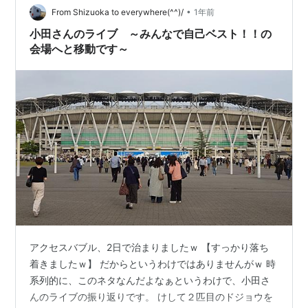
•
たら出てきたのこれ。 直進すればいいのか、坂を上れば
From Shizuoka to everywhere(^^)/
1年前
いいのか 自分はそのまま直進して右折レーンへ。 坂を上
小田さんのライブ ～みんなで自己ベスト！！の
らず直進して右折レーンへ 坂…
会場へと移動です～
アクセスバブル、2日で治まりましたｗ 【すっかり落ち
着きましたｗ】 だからというわけではありませんがｗ 時
系列的に、このネタなんだよなぁというわけで、小田さ
んのライブの振り返りです。 けして２匹目のドジョウを