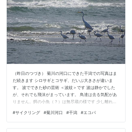
（昨日のつづき） 菊川の河口にできた干潟での写真はま
だ続きます シロサギとコサギ、だいぶ大きさが違いま
す。 波でできた砂の芸術 ＜波紋＞です 波は静かでした
が、それでも飛沫がまっています。 鳥達は去る気配があ
りません。餌の小魚（？）は無尽蔵の様です 少し離れた
干潟に釣り人がいました。 ↓ 下半身はジーンズに長靴の
#
サイクリング
#
菊川河口
#
干潟
#
エコパ
ようです。スタイルもキマッテマス。(#^.^#)（明日に続
く） 今日はエコパまでサイクリングしてきました。三連
休中日の快晴なので賑わっているかと思いきや、人は疎