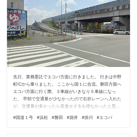
先日、業務委託でエコパ方面に行きました。 行きは中野
町ICから乗りました。 ここから国１に合流。磐田方面へ
エコパ方面に行く際、３車線がいきなり５車線になっ
た。 早朝で交通量が少なかったので右折レーンへ入れた
が、交通量が多かったら直進せざるを得なかったと思
う。 エコパ方面へ行くのに右折するが、３車線から５車
#
国道１号
#
浜松
#
磐田
#
袋井
#
掛川
#
エコパ
線になる。最初から一番右にいないと進路変更が厳し
い。 帰りも中野町ICで降りる予定でしたが、通り過ぎて
しまった！ 国１中野町ICの降り口は左。 そのまま直進し