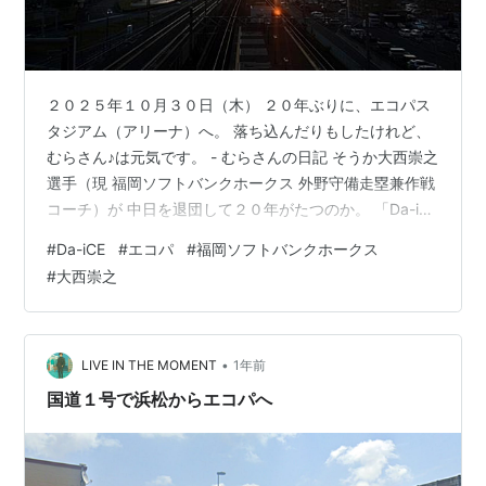
２０２５年１０月３０日（木） ２０年ぶりに、エコパス
タジアム（アリーナ）へ。 落ち込んだりもしたけれど、
むらさん♪は元気です。 - むらさんの日記 そうか大西崇之
選手（現 福岡ソフトバンクホークス 外野守備走塁兼作戦
コーチ）が 中日を退団して２０年がたつのか。 「Da-iCE
ARENA TOUR 2025 -EntranCE-」開催決定！ - NEWS |
#
Da-iCE
#
エコパ
#
福岡ソフトバンクホークス
Da-iCE（ダイス）オフィシャルサイト ＪＲ東海道線 愛野
#
大西崇之
駅からの夕陽 写ってないけど、この立て看板、すっごい
行列 最高 そして、そのライブ帰り、新幹線内で。 福岡
ソフトバンクホークス、大西コーチ、 日本一本当におめ
でとうございます！！…
•
LIVE IN THE MOMENT
1年前
国道１号で浜松からエコパへ