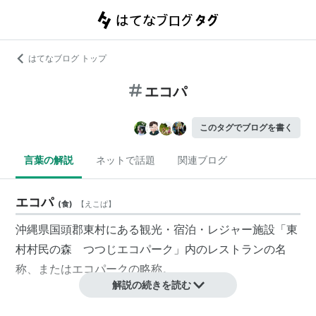
はてなブログ トップ
エコパ
このタグでブログを書く
言葉の解説
ネットで話題
関連ブログ
エコパ
(
食
)
【
えこぱ
】
沖縄県国頭郡東村にある観光・宿泊・レジャー施設「東
村村民の森 つつじエコパーク」内のレストランの名
称、またはエコパークの略称。
解説の続きを読む
施設