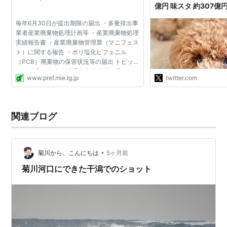
億円 味スタ 約307億円
JR東海道線愛野駅（駅から徒歩で約20分）
億円 豊スタ 約293億
毎年6月30日が提出期限の届出 ・多量排出事
230億円 カシマ 約19
業者産業廃棄物処理計画等 ・産業廃棄物処理
約130億円 ベアスタ 
施設
実績報告書 ・産業廃棄物管理票（マニフェス
2480億円 新国立競技
ト）に関する報告 ・ポリ塩化ビフェニル
（改築費）"
エコパスタジアム
（静岡スタジアム・エコパ）
（PCB）廃棄物の保管状況等の届出 トピック
ス ・令和３年度建設系廃棄物適正処理セミナ
エコパアリーナ
www.pref.mie.lg.jp
twitter.com
ーの動画公開について ・【オンライン開催】
補助競技場
令和３年度三重県...
多目的運動広場
関連ブログ
注意事項
Jリーグの試合がスタジアムで行われる際、一般客は公
•
菊川から、こんにちは
5ヶ月前
園内の駐車場を使うことはできないので、電車、シャト
菊川河口にできた干潟でのショット
ルバスなどの公共交通機関を使うことが推奨されてい
る。