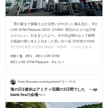
「君の家まで坂駆け上がる想いがやさしい風を生む」 B'z
LIVE-GYM Pleasure 2023 -STARS- 明日のエコパは21年
ぶりらしい。行きましたよ〜。その日は帰れなくて静岡
の親戚の家に友人と泊まった思い出〜😃 25年前の1998
年7月8日発売 の25th Single「HOME」 x.com 大好きな
曲ばかりのB'zの曲の中でもいちばん大好きな曲😘は
#
都々逸
#
B’z
#
B'z LIVE-GYM
🎵HOMEです。横浜のB'z のLIVE-GYM Pleasure で聞け
#
B'z LIVE-GYM Pleasure
#
エコパ
て嬉しかった〜❤️ 「君の家まで あともう少し 坂を登っ
て 雲を追い抜いて さよならなんて すぐに言わないで〜
♫」 私が詠んだ「君の家まで坂駆け上がる想いが…
•
From Shizuoka to everywhere(^^)/
3年前
海の日3連休はアミティ活躍の3日間でした ～ap
bank fesの会場へ～