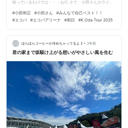
狙っているわけでは・・・ね💦 さて、小田さんのライブ
の日程選択についてのいきさつは、前に書きました。 ま
#
小田和正
#
小田さん
#
みんなで自己ベスト！！
ず、エコパアリーナは絶対行きたい！地元だし！ でも、
#
エコパ
#
エコパアリーナ
#
初日
#
K.Oda Tour 2025
開催は平日なんですよね・・・。 次の日、仕事かぁと思
うと、木曜日よりは金曜日を選びたいところ。でも、同
じ考えの人も多いよなぁ。特に、県外勢は木曜日より金
曜日を選んでくることでしょう。恐らく大丈夫だろうと
•
ほらほらコーヒーが冷めちゃってるよ 2
3年前
は思いますが、万が一ここを落とした…
君の家まで坂駆け上がる想いがやさしい風を生む