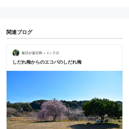
やんばるの自然の中に次のような施設があります。
バンガロー
オートキャンプ場、
関連ブログ
冒険教育施設プロジェクト・アドベンチャー(P.A.)
パターゴルフ場
つつじ園
•
毎日が楽日和
4ヶ月前
レストランエコパ
しだれ梅からのエコパのしだれ梅
イベント広場
こども広場など
住所
〒905-1204 沖縄県国頭郡東村字平良766-1
TEL:0980-43-3300
FAX:0980-43-3030
url:
http://www.eco-park.com/