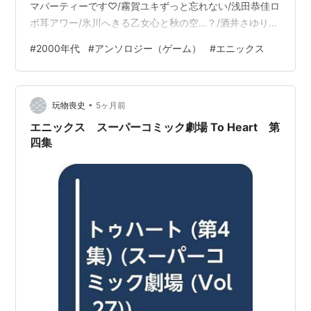
マパーティーです♡/霧賀ユキずっと忘れない/浅田恭佳ロ
ボ耳アワー/氷川へきる乙女心と秋の空…？/酒井さゆり華
の姉妹/藤代健マルチがんばる！/水谷悠珠やまとなでし
#
2000年代
#
アンソロジー（ゲーム）
#
エニックス
こ/橘あゆんとある一日/瀬口あたるハートワーク/オダワ
ラハコネ春先小紅/まじめたかこマルチの受難/稀捺かのと
かくれんぼ/住吉文子Promise You Wait/岩師静次ハートフ
•
ル♡ベアー/田村ちい料理をするの…
玩物喪史
5ヶ月前
エニックス スーパーコミック劇場 To Heart 第
四集