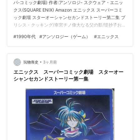
パ-コミック劇場) 作者:アンソロジ- スクウェア・エニッ
クス(SQUARE ENIX) Amazon エニックス スーパーコミ
ック劇場 スターオーシャンセカンドストーリー第二集 プ
リシス・クッキング/幸宮チノ偉大なる父の影/堤抄子お兄
ちゃん♡と呼ばれたい/まりお金田Forget/きたうみつな入
#
1990年代
#
アンソロジー（ゲーム）
#
エニックス
ってます/梶原あや爆撃☆宇宙人記者チサト/海河まみ
BABY×3/成原とんみきみの強さ/林ふみの寂しさのかけ
ら/水谷悠珠ジェラシー/まじめたかこPride/MAKOTO2号
•
おしゃれ関係/酒乃渉Human potential/佐伯弥四郎まいご
玩物喪史
3ヶ月前
の…
エニックス スーパーコミック劇場 スターオー
シャンセカンドストーリー第一集