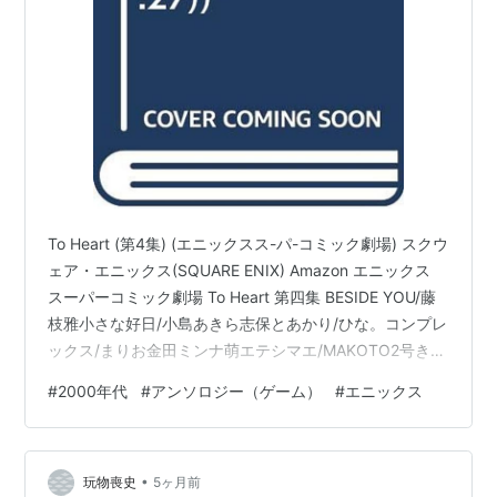
To Heart (第4集) (エニックスス-パ-コミック劇場) スクウ
ェア・エニックス(SQUARE ENIX) Amazon エニックス
スーパーコミック劇場 To Heart 第四集 BESIDE YOU/藤
枝雅小さな好日/小島あきら志保とあかり/ひな。コンプレ
ックス/まりお金田ミンナ萌エテシマエ/MAKOTO2号きら
きら/祥寺はるかあおい向日葵/幸宮チノロケットタック
#
2000年代
#
アンソロジー（ゲーム）
#
エニックス
ル！/小杉繭呪いの☆耳飾り/榛名まお芹香のラブラブ大作
戦/橘ゆあんLOVEレシピ♡/水谷悠珠犬とお嬢様。/神田晶
風雲ランチタイム/結城勇魚屋上でタコヤキを/笹桐ゆうや
•
いや～ん!!/梶原あや楽しい放課後の過ごし方/菅野和姫
玩物喪史
5ヶ月前