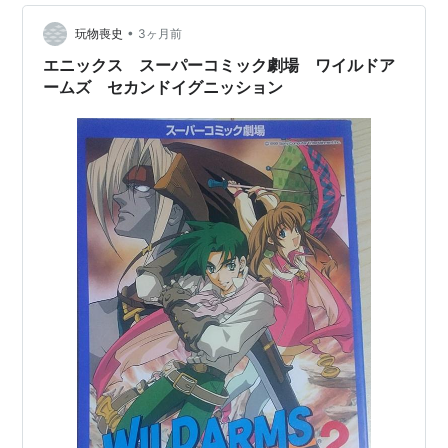
ッグポケット!!/梶原あやFRIEND/浦地小夏HOPE/新流恋
•
のから騒ぎ/結城まさのへBE WILD/望月悟 カラーイラス
玩物喪史
3ヶ月前
ト幸宮チノ 表紙東まゆみ 表…
エニックス スーパーコミック劇場 ワイルドア
ームズ セカンドイグニッション