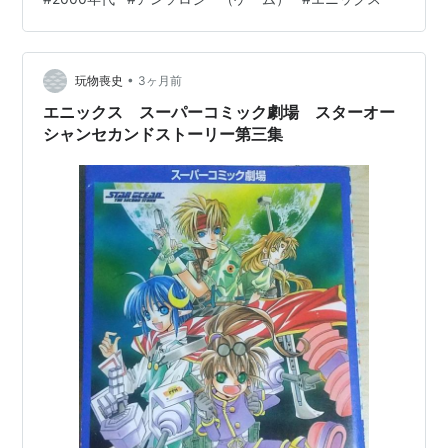
ん/碧門たかね大人って。/山崎風愛泥酔クレイジー/梶原
あや会いたいきもち/水谷悠珠帰りたい場所/浅田恭佳幸せ
の伝染論/曾我あきおショッピングマスター/菅野和姫 カ
•
ラーイラスト宮須セリ 表紙幸宮チノ 表4水野英多 2000/
玩物喪史
3ヶ月前
…
エニックス スーパーコミック劇場 スターオー
シャンセカンドストーリー第三集