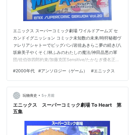
エニックス スーパーコミック劇場 ワイルドアームズ セ
カンドイグニッション コミック未知数の未来/時狩秘都ヴ
ァレリアシャトーでビッグバン/岩佐あきらこ夢の続き/八
坂麻美子やくそく/林ふみのわたしの魔法/神田晶悪の軍
団/佐伯弥四郎約束/加藤克匡Sensitive/たかなぎ優名正義
の定義/阿白宗可フレンズ/水谷悠珠Eternity/悟空ハヤト
#
2000年代
#
アンソロジー（ゲーム）
#
エニックス
Girls,be Ambitious/ゴハAntenora/酒乃渉白銀の詩（う
た）/伊藤瑠LADY GENERATION/綾乃ゆうこ故郷（ふる
さと）/きたうみつな カラーイラスト岩佐あきらこ 表紙
•
結賀さとる 表4林ふみの 2000/1/27 初版発行 エニック…
玩物喪史
5ヶ月前
エニックス スーパーコミック劇場 To Heart 第
五集