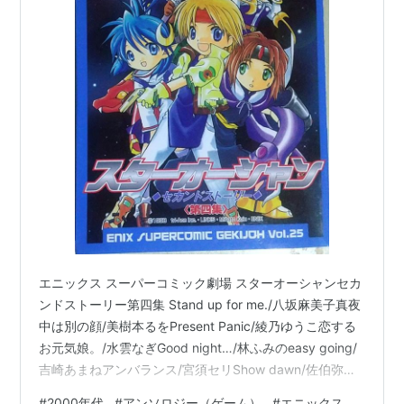
エニックス スーパーコミック劇場 スターオーシャンセカ
ンドストーリー第四集 Stand up for me./八坂麻美子真夜
中は別の顔/美樹本るをPresent Panic/綾乃ゆうこ恋する
お元気娘。/水雲なぎGood night…/林ふみのeasy going/
吉崎あまねアンバランス/宮須セリShow dawn/佐伯弥四
郎想い。/神田晶あなたに会うために/玉龍よびだす えほ
#
2000年代
#
アンソロジー（ゲーム）
#
エニックス