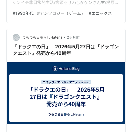
ケンイチ非日常的生活/宮須セリわしがゲンさん♥/梶原あ
や中まちがい/吉川尉博ぼくらはみんな生きている/きたう
#
1990年代
#
アンソロジー（ゲーム）
#
エニックス
みつなHungry×Hungry/水谷悠珠ハンドルネーム/明日東
君の誰か/祥寺はるか恋する乙女/高坂りと思い灯/見田航
介らぶらブラ/菅野和姫ハッピーサマナーノート/智6×2/
•
福丸DUAL HEART/MAKOTO2号 表紙上田信舟 表4金田一
つらつら日暮らしHatena
2ヶ月前
蓮十郎 1999/7/27 …
「ドラクエの日」 2026年5月27日は『ドラゴン
クエスト』発売から40周年