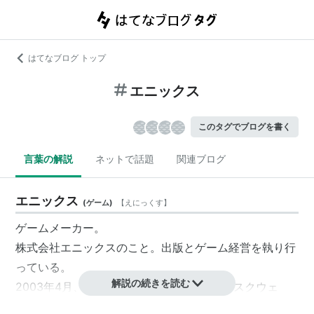
はてなブログ トップ
エニックス
このタグでブログを書く
言葉の解説
ネットで話題
関連ブログ
エニックス
(
ゲーム
)
【
えにっくす
】
ゲームメーカー。
株式会社エニックスのこと。出版とゲーム経営を執り行
っている。
解説の続きを読む
2003年4月、スクウェア と合併して社名がスクウェ
ア・エニックスとなった（存続会社はエニックス）。