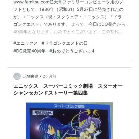
www.famitsu.com任天堂ファミリーコンピュータ用のソ
フトとして、1986年（昭和61）5月27日に発売されたの
が、エニックス（現：スクウェア・エニックス）『ドラ
ゴンクエスト』であります。 よって、今日はDQ発売から
40周年となります。おめでとうございます。この初代が
出た時、小学生高学年だった拙僧、もちろん、『ドラク
#
エニックス
#
ドラゴンクエストの日
エⅣ』まではしっかりプレーしました。スーファミを持
#
DQ発売40周年
#
おめでとうございます
っていなかったので、Ⅴ以下はゴニョゴニョ・・・ ま
た、5月27日は「ドラゴンクエストの日」とされていま
す。 www.youtube.com今日の22時から、今日という日
に因んだお知らせがあるようですね。 www.drago…
•
玩物喪史
2ヶ月前
エニックス スーパーコミック劇場 スターオー
シャンセカンドストーリー第四集