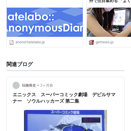
外で注目集める 「よ
たもんだ」「単なるス
ーじゃないか」|ガジ
GetNews
anond.hatelabo.jp
getnews.jp
関連ブログ
•
玩物喪史
2ヶ月前
エニックス スーパーコミック劇場 デビルサマ
ナー ソウルハッカーズ 第二集