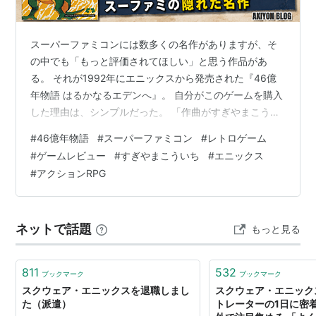
スーパーファミコンには数多くの名作がありますが、そ
の中でも「もっと評価されてほしい」と思う作品があ
る。 それが1992年にエニックスから発売された『46億
年物語 はるかなるエデンへ』。 自分がこのゲームを購入
した理由は、シンプルだった。 「作曲がすぎやまこうい
ちさんだから」 当時から俺はドラクエ４のサントラを買
#
46億年物語
#
スーパーファミコン
#
レトロゲーム
ったり、ゲーム音楽が大好きで、すぎやまこういちさん
#
ゲームレビュー
#
すぎやまこういち
#
エニックス
が関わっているゲームを見つけると、つい気になってし
#
アクションRPG
まうほどだった。 そんな時に中古ゲームショップで見つ
けたのが『46億年物語』。 最初は、エニックスのゲーム
とはいえ、ゲーム音楽しか見えてなかったほどに、それ
ネットで話題
もっと見る
以外は特別興味がなかった。 とこ…
811
532
ブックマーク
ブックマーク
スクウェア・エニックスを退職しまし
スクウェア・エニック
た（派遣）
トレーターの1日に密