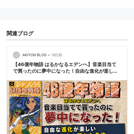
スクウェアの暴走を止め、エニックスがしっかりとマネ
ージメントすることにより最強のゲーム会社を作る試
み。
出版部の方が激しく気になる人も多いと思われる。変化
関連ブログ
はやはり無いのだろうか？
リスト::出版社
•
AKIYON BLOG
18日前
【46億年物語 はるかなるエデンへ】音楽目当て
で買ったのに夢中になった！自由な進化が楽しい
スーファミの隠れた名作