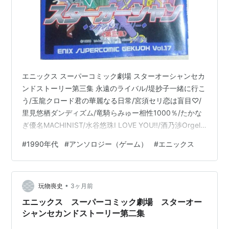
エニックス スーパーコミック劇場 スターオーシャンセカ
ンドストーリー第三集 永遠のライバル/堤抄子一緒に行こ
う/玉龍クロード君の華麗なる日常/宮須セリ恋は盲目♡/
里見悠栖ダンディズム/竜騎らみゅー相性1000％/たかな
ぎ優名MACHINIST/水谷悠珠I LOVE YOU!!/酒乃渉Orgel/
海河まみそれいけテリーヌ!!LET'S DIET!!/林ふみの明日へ
#
1990年代
#
アンソロジー（ゲーム）
#
エニックス
の階段/碧門たかね手の行方/神田晶強さの泉/祥寺はるか
フィーナル会議室/杉山理緒キミを見ている…/きたうみつ
なTIES（タイズ）/悟空ハヤト同じ空/勇左野恋愛のカタ
•
チ/藤凪かおる カラーイラスト林ふみの 表紙天野こずえ
玩物喪史
3ヶ月前
表4里見悠栖 1…
エニックス スーパーコミック劇場 スターオー
シャンセカンドストーリー第二集