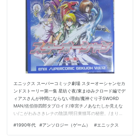
エニックス スーパーコミック劇場 スターオーシャンセカ
ンドストーリー第一集 星紡ぐ夜/東まゆみクロード編でデ
ィアスさんが仲間にならない理由/魔神ぐり子SWORD
MAN/佐伯弥四郎タブロイド/幸宮チノあなたしか見えな
い/こがわみさきレナの陰謀/明日東猫耳の秘密。/まりお
金田旅の途中/きたうみつなImperfect Story/黒田和佐光
#
1990年代
#
アンソロジー（ゲーム）
#
エニックス
がさす場所/悟空ハヤト僕らの上にも星が降る/たかなぎ優
名アーリアへようこそ♡/海河まみRena/出口ユーイチビ