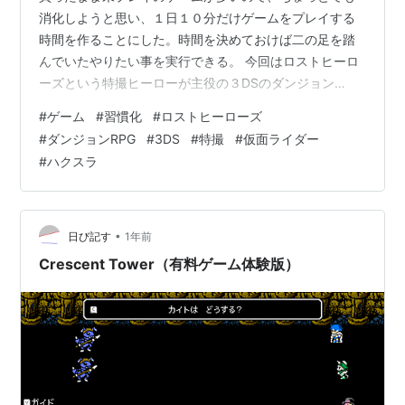
消化しようと思い、１日１０分だけゲームをプレイする
時間を作ることにした。時間を決めておけば二の足を踏
んでいたやりたい事を実行できる。 今回はロストヒーロ
ーズという特撮ヒーローが主役の３DSのダンジョン
RPG。仮面ライダーが好きなので、無条件に没入でき
#
ゲーム
#
習慣化
#
ロストヒーローズ
る。戦闘システムも軽いので大好きなレベルアップ作業
#
ダンジョンRPG
#
3DS
#
特撮
#
仮面ライダー
が快適で延々とできる。 補足 ちょっと前にプレイした同
#
ハクスラ
ジャンルのアンチェインブレイズエクシブとの比較。 圧
倒的にロストヒーローズの方がシステムが優秀。ダンジ
ョンRPGはたくさん戦闘を繰り返すハクスラ部分がいか
に快適かが肝。アンチェインはもっさりしてて…
•
日び記す
1年前
Crescent Tower（有料ゲーム体験版）