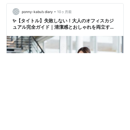
互に着る私はワンピース2着とボトムス4着で平日は着ま
わしています。平日が5日間の場合は月曜日がパンツで確
•
ponny-kabu’s diary
10ヶ月前
定、平日が4日以下の場合はどっちから…
✨【タイトル】失敗しない！大人のオフィスカジ
ュアル完全ガイド｜清潔感とおしゃれを両立する
コツ
【はじめに】「オフィスカジュアル」って、結局どこま
でOK？ 新しい職場、リモートワーク、久しぶりの出社