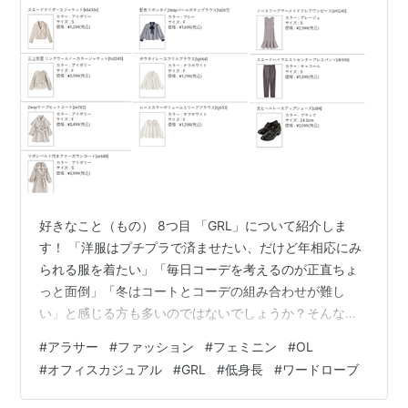
好きなこと（もの） 8つ目 「GRL」について紹介しま
す！ 「洋服はプチプラで済ませたい、だけど年相応にみ
られる服を着たい」「毎日コーデを考えるのが正直ちょ
っと面倒」「冬はコートとコーデの組み合わせが難し
い」と感じる方も多いのではないでしょうか？そんな方
向けに、私が実践している考え方やコーデをまとめまし
#
アラサー
#
ファッション
#
フェミニン
#
OL
た。ご参考になれば幸いです！ 目次・コーデを考える
#
オフィスカジュアル
#
GRL
#
低身長
#
ワードローブ
軸・おすすめ配色、コーデ・おすすめアイテム・コーデ
例 コーデを考える軸 1.ボトムス：パンツとスカートを交