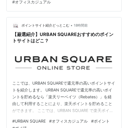
#
オフィスカジュアル
ススメです。 （２）ピンクのニット 袖口がフリルになっ
ているのと、 （写真だと見えないのですが）裏側にパー
ルボタンが複数ついています。 顔タイプ曲線の方（キュ
ート、エレガントなど）の方はきっと可愛く着こなせる
•
ポイントサイト紹介どっとこむ
18時間前
と思います。…
【巌選紹介】URBAN SQUAREおすすめのポイン
トサイトはどこ？
ここでは、URBAN SQUAREで還元率の高いポイントサイ
トを紹介します。 URBAN SQUAREで還元率の高いポイ
ントを貯めるなら「楽天リーベイツ（Rebates）」を経
由して利用することにより、楽天ポイントを貯めること
ができます。 ここでは、URBAN SQUARE で楽天ポイン
トを貯める方法について紹介したいと思います。 URBAN
#
URBAN SQUARE
#
オフィスカジュアル
#
ポイント
SQUAREで還元率の高いポイント貯めるなら「楽天リー