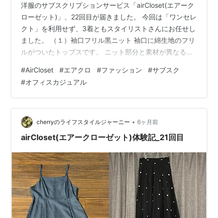
洋服のサブスクリプションサービス「airCloset(エアーク
ローゼット)」、22回目が届きました。 今回は「ワンセレ
クト」を利用せず、3着ともスタイリストさんにお任せし
ました。 （１）袖口フリル黒ニット 袖口に綿生地のフリ
ルがついたトップスです。 ニット部分と素材が異なるこ
とで「何かついてる」という違和感が強かったです。 こ
#
AirCloset
#
エアクロ
#
ファッション
#
サブスク
ちらは着用せず。 （２）ギンガムチェック？スカート 説
#
オフィスカジュアル
明書きには何も書いていなかったのですが、たぶんリバ
ーシブルなスカートです。 写真に写しているのは、ベー
ジュ色の地に対して黒のボーダーに見えるのですが 裏返
すと、チャコールグレーの地に対して、黒のストライプ
•
cherryのライフスタイルジャーニー
6ヶ月前
に見えました。…
airCloset(エアークローゼット)体験記_21回目