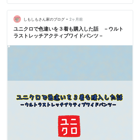
言うと、金銭的には楽になったが、何を買ってどう着る
か、とっても難しくなった。定番はUNIQLOなんだろう
が、なんだかんだ、UNIQLOでは家用のTシャツとサング
•
しもしもさん家のブログ
2ヶ月前
ラス位しか買わないなあ…無印良品もよ…
ユニクロで色違いを３着も購入した話 －ウルト
ラストレッチアクティブワイドパンツ－