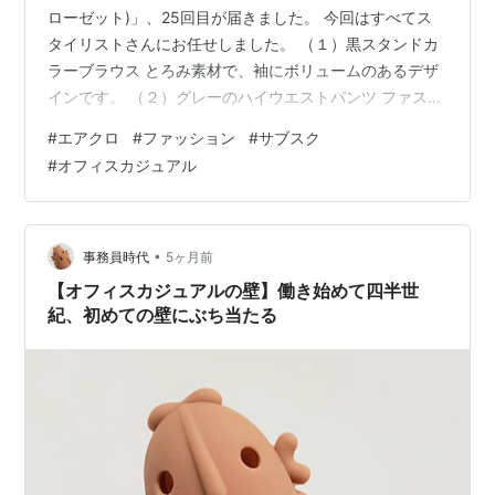
ローゼット)」、25回目が届きました。 今回はすべてス
タイリストさんにお任せしました。 （１）黒スタンドカ
ラーブラウス とろみ素材で、袖にボリュームのあるデザ
インです。 （２）グレーのハイウエストパンツ ファスナ
ーが左側についていて、お腹周りがすっきりとしたハイ
#
エアクロ
#
ファッション
#
サブスク
ウエストデザインです。 （１）のブラウスと合わせてオ
#
オフィスカジュアル
フィスで着用しました。 （３）青緑色のリブニット 丈が
少し短めだったので、裾は出してGパンと合わせてカジュ
アルに着てみました。 今回の3点は、自分にとっては着
こなしやすい色、形でした。 ただ季節が春になってきて
•
事務員時代
5ヶ月前
いて、気温も上…
【オフィスカジュアルの壁】働き始めて四半世
紀、初めての壁にぶち当たる