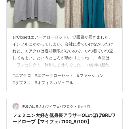
airCloset(エアークローゼット)、17回目が届きました。
インフルにかかってしまい、会社に着ていけなかったけ
れど、エアクロは返却期限がないので、いつ着ていつ返
してもよい、というところが助かりますね…。 今回は
「ワンセレクト」利用しませんでした。（候補の服たち
をざっと見たのですが、今回は「着てみたい」と思える
#
エアクロ
#
エアークローゼット
#
ファッション
ものに出会えなかったため） ですが、3着とも「当た
#
サブスク
#
オフィスカジュアル
り」だなと思いました！ （１）黒フリルブラウス アシン
メトリーにフリルが入っている、おしゃれなブラウスで
す。 パンツにもスカートにも合わせやすそうな、きれい
めなデザインです。 （２）グリーンのワイドパンツ こう
•
伊波のゆるふわマイフェバブログ
8ヶ月前
いう青みがかかった緑色、…
フェミニン大好き低身長アラサーOLのほぼGRLワ
ードローブ【マイフェバ100_8/100】