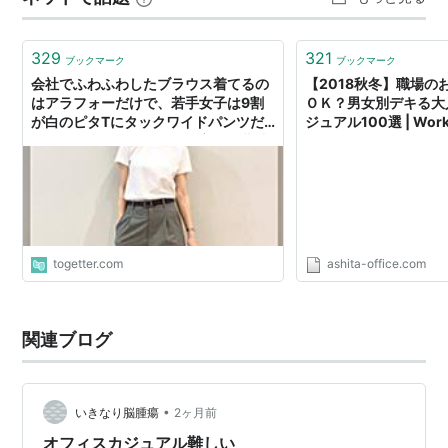
329
321
ブックマーク
ブックマーク
会社でふわふわしたブラウス着てるの
【2018秋冬】職場の
はアラフォーだけで、若手女子は9割
ＯＫ？男女別デキる大
が白のピタTにタックワイドパンツだ
ジュアル100選 | Work 
わ→オフィスカジュアルの変化に共感
togetter.com
ashita-office.com
関連ブログ
•
いきなり脳腫瘍
2ヶ月前
オフィスカジュアル難しい