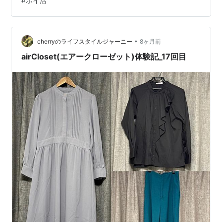
#
ポイ活
ベイツ」利用で楽天ポイントが貯まる！ オンワード・マ
ルシェで楽天ポイント貯めるなら「楽天リーベイツ
（Rebates）」を経由して、利用することにより、＋
5.0％相当の楽天ポイントを貯めることができます…
•
cherryのライフスタイルジャーニー
8ヶ月前
airCloset(エアークローゼット)体験記_17回目