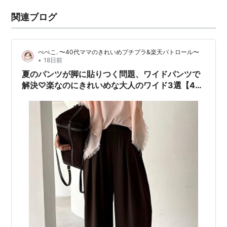
関連ブログ
ぺぺこ. 〜40代ママのきれいめプチプラ&楽天パトロール〜
•
18日前
夏のパンツが脚に貼りつく問題、ワイドパンツで
解決♡楽なのにきれいめな大人のワイド3選【40
代】