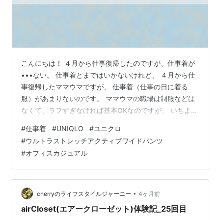
こんにちは！ ４月から仕事復帰したのですが、仕事着が
•••ない。 仕事着とまではいかないけれど、 ４月から仕
事復帰したママウマですが、 仕事着（仕事の日に着る
服）があまりないのです。 ママウマの職場は制服などは
なくて、ラフすぎなければ基本OKなのですが、 いちよ
う、しゃんとした服を着ようと心がけてます！(￣ー￣)
#
仕事着
#
UNIQLO
#
ユニクロ
服装だけでも仕事できる感じに見せたいママウマなので
#
ウルトラストレッチアクティブワイドパンツ
す（笑） まぁ今の仕事ももう何年か続けてるので、 仕事
#
オフィスカジュアル
着が全くないわけではないですが、 まず、長男ヘビを産
んでから、授乳で減量に成功し、 ありがたいことにまだ
リバウンドをしてないので、 妊娠前とは体形がだいぶ変
わりました！(=ﾟωﾟ)…
•
cherryのライフスタイルジャーニー
4ヶ月前
airCloset(エアークローゼット)体験記_25回目