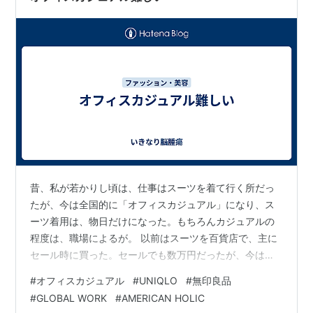
昔、私が若かりし頃は、仕事はスーツを着て行く所だっ
たが、今は全国的に「オフィスカジュアル」になり、ス
ーツ着用は、物日だけになった。もちろんカジュアルの
程度は、職場によるが。 以前はスーツを百貨店で、主に
セール時に買った。セールでも数万円だったが、今は昔
のようなスーツ自体が売っていない。物価高で品質も落
#
オフィスカジュアル
#
UNIQLO
#
無印良品
ち、昔と同じ（程度の）服を買おうとすると、バカ高く
#
GLOBAL WORK
#
AMERICAN HOLIC
て手が出ない。 ではカジュアルになって楽になったかと