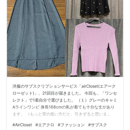
洋服のサブスクリプションサービス「airCloset(エアーク
ローゼット)」、21回目が届きました。 今回も、「ワンセ
レクト」で1着自分で選びました。 （１）グレーのキャミ
Aラインワンピ 身長168cmの私が着ても十分な丈があり
ます。 （もっと背の低い方だと、引きずると思いま
す…） バックテールデザイン（後ろのすそが長い）で、
#
AirCloset
#
エアクロ
#
ファッション
#
サブスク
ハイウエストなので、骨格ウェーブかつ長身の方にはオ