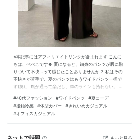
※本記事にはアフィリエイトリンクが含まれます こんに
ちは、ぺぺこです🍀 夏になると、細身のパンツが脚に貼
りついて不快…って感じたことありませんか？ 私はその
不快さが苦手で、夏のパンツはもうワイドパンツ一択で
す(笑)。 風が通って楽だし、脚のラインも拾わない。 し
かも選び方次第で、きれいめにもカジュアルにも振れる
#
40代ファッション
#
ワイドパンツ
#
夏コーデ
のが、ワイドパンツのすごいところ。 40代の夏の相棒と
#
接触冷感
#
体型カバー
#
きれいめカジュアル
して、これ以上ないボトムだと思っています。 今回は、
#
オフィスカジュアル
そんな私の「夏のワイドパンツ」を、価格帯もいろいろ3
本選びました🍀 ■① 大人の食事会に。私が実際に愛用
してるDOUDOUのタックワイド まずは、私が実際に持っ
ネットで話題
もっと見る
ているDOUDOUのタ…