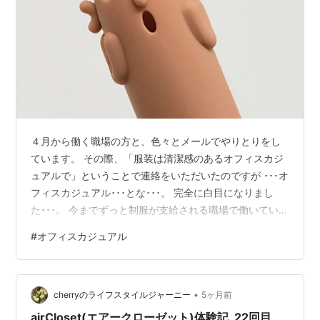
４月から働く職場の方と、色々とメールでやりとりをし
ています。 その際、「服装は清潔感のあるオフィスカジ
ュアルで」ということで連絡をいただいたのですが ･･･オ
フィスカジュアル･･･とな･･･。 完全に白目になりまし
た･･･。 今までずっと制服が支給される職場で働いていた
ので まあ、通勤は最低限の格好をしていたんですよね～
#
オフィスカジュアル
(^0^;) なんなら、しれっとTシャツジーパン＆スニーカー
で出勤していました･･･。 （デニムば～っかり買って
る･･･） orchidtaffy.hatenablog.com
•
orchidtaffy.hatenablog.com orchidtaffy.hatenablog.…
cherryのライフスタイルジャーニー
5ヶ月前
airCloset(エアークローゼット)体験記_22回目