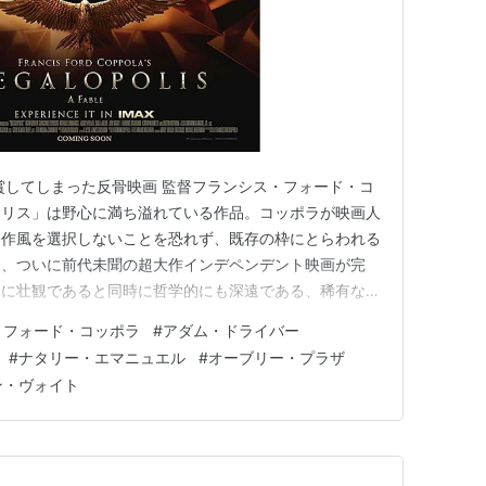
賞してしまった反骨映画 監督フランシス・フォード・コ
ポリス」は野心に満ち溢れている作品。コッポラが映画人
た作風を選択しないことを恐れず、既存の枠にとらわれる
て、ついに前代未聞の超大作インデペンデント映画が完
的に壮観であると同時に哲学的にも深遠である、稀有な作
本作を紐解いてみたい【永久保存版】。 目次 【映画メ
・フォード・コッポラ
#
アダム・ドライバー
画メガロポリス】Xの声 【映画メガロポリス】幻の作品
#
ナタリー・エマニュエル
#
オーブリー・プラザ
ガロポリス】監督F.…
ン・ヴォイト