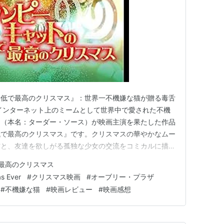
最低で最高のクリスマス』：世界一不機嫌な猫が贈る毒舌
インターネット上のミームとして世界中で愛された不機
ト（本名：ターダー・ソース）が映画主演を果たした作品
低で最高のクリスマス』です。クリスマスの華やかなムー
猫と、友達を欲しがる孤独な少女の交流をコミカルに描い
ボブ』や『アルビン／歌うシマリス3兄弟』を手掛けた
最高のクリスマス
のメタ発言や、映画の枠組みを超えた演出が満載で、子供
s Ever
#
クリスマス映画
#
オーブリー・プラザ
ホリデー映画となっています。
#
不機嫌な猫
#
映画レビュー
#
映画感想