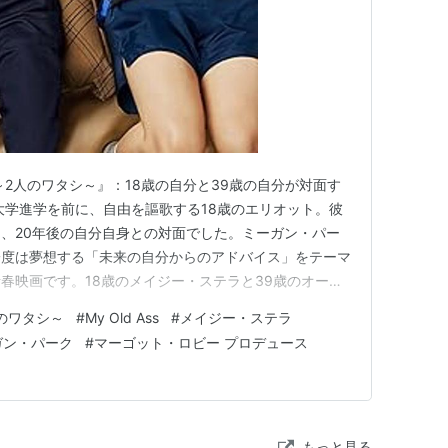
～2人のワタシ～』：18歳の自分と39歳の自分が対面す
大学進学を前に、自由を謳歌する18歳のエリオット。彼
、20年後の自分自身との対面でした。ミーガン・パー
一度は夢想する「未来の自分からのアドバイス」をテーマ
春映画です。18歳のメイジー・ステラと39歳のオーブ
と未来の対話を通じて、今を生きることの尊さを問いかけ
のワタシ～
#
My Old Ass
#
メイジー・ステラ
ガン・パーク
#
マーゴット・ロビー プロデュース
もっと見る