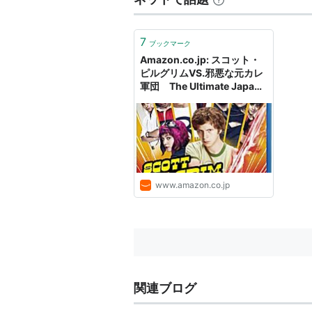
7
ブックマーク
Amazon.co.jp: スコット・
ピルグリムVS.邪悪な元カレ
軍団 The Ultimate Japan
Version: エドガー・ライト
(監督), マイケル・セラ (出
演), メアリー・エリザベス・
ウィンステッド (出演), キー
ラン・カルキン (出演), クリ
ス・エヴァンス (出演), ア
ナ・ケンドリック (出演), ア
www.amazon.co.jp
リソン・ピル (出演), ブラン
ドン・ラウス (出演), ジェイ
ソン・シュワルツマン (出
演), ブリー・ラーソン (出
演), オーブリー・プラザ (出
演): DVD
関連ブログ