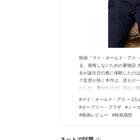
映画『マイ・オールド・アス 
る、後悔しないための夏物語 
女が誕生日の夜に体験したのは
ク監督が描く本作は、誰もが
にした、爽やかで少し切ない青
リー・プラザが共演し、過去
#
マイ・オールド・アス ～2人
ます。
#
オーブリー・プラザ
#
ミー
#
映画レビュー
#
映画感想
ネットで話題