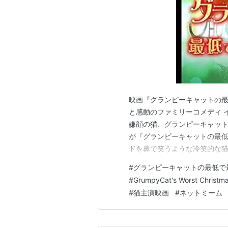
映画『グランピーキャットの
と感動のファミリーコメディ 
嫌顔の猫、グランピーキャッ
が『グランピーキャットの最
ドを鼻で笑うような冷笑的な
ています。監督は『スポンジ・
#
グランピーキャットの最低で
ティム・ヒル。皮肉たっぷり
#
GrumpyCat's Worst Christma
から大人まで楽しめる異色の
#
猫主演映画
#
ネットミーム