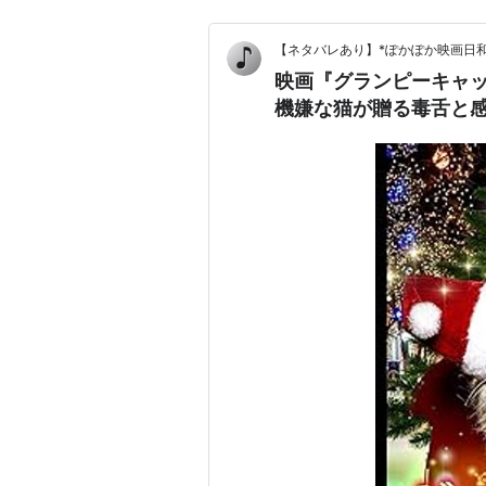
【ネタバレあり】*ぽかぽか映画日和
映画『グランピーキャ
機嫌な猫が贈る毒舌と