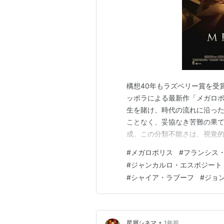
構想40年もラズベリー賞を受
ッポラによる最新作「メガロ
生を賭け、時代の流れに沿っ
ことなく、妥協なき苦難の果
成。この分類不能さは、視覚
品として際立っている。そんな
#
メガロポリス
#
フランシス
ガロポリス】最初に一言 【映
#
ジャンカルロ・エスポジート
である本作の見どころ 【映画メ
#
シャイア・ラブーフ
#
ジョ
•
星屑シネマ
1年前