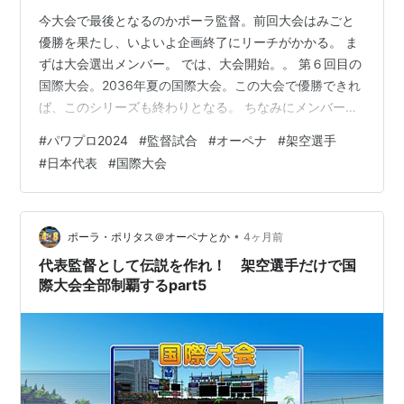
今大会で最後となるのかポーラ監督。前回大会はみごと
優勝を果たし、いよいよ企画終了にリーチがかかる。 ま
ずは大会選出メンバー。 では、大会開始。。 第６回目の
国際大会。2036年夏の国際大会。この大会で優勝できれ
ば、このシリーズも終わりとなる。 ちなみにメンバーだ
が、前回大会とほとんど変わっていない。澤﨑に代わり
#
パワプロ2024
#
監督試合
#
オーペナ
#
架空選手
上間を招集。丹は今回不参加。その代わり上松、湊川を
#
日本代表
#
国際大会
招集。野手の方は、柳下に代わり藤本、平木に代わり井
本を招集。 — 星野朱里/日本代表監督ポーラ＠ポーラの
パワプロブログ (@polapattsydaigo.bsky.social) 2026-
03-31T01:06:35.423Z bsk…
•
ポーラ・ポリタス＠オーペナとか
4ヶ月前
代表監督として伝説を作れ！ 架空選手だけで国
際大会全部制覇するpart5