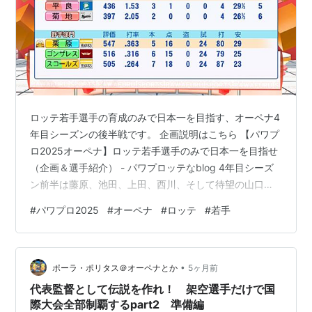
ロッテ若手選手の育成のみで日本一を目指す、オーペナ4
年目シーズンの後半戦です。 企画説明はこちら 【パワプ
ロ2025オーペナ】ロッテ若手選手のみで日本一を目指せ
（企画＆選手紹介） - パワプロッテなblog 4年目シーズ
ン前半は藤原、池田、上田、西川、そして待望の山口選
手の活躍で初の首位での折り返し。 果たしてこのまま日
#
パワプロ2025
#
オーペナ
#
ロッテ
#
若手
本一達成できるのか、、、 前回の記事はこちら 【パワプ
ロ2025オーペナ】ロッテ若手選手のみで日本一を目指せ
（4年目前半戦） - パワプロッテなblog 7月MVPに菊池投
•
手が選出！ 見事投手の柱となってくれました。 8月終了
ポーラ・ポリタス＠オーペナとか
5ヶ月前
時点成績。 菊池投手が月間MVP3位にランクイン。 …
代表監督として伝説を作れ！ 架空選手だけで国
際大会全部制覇するpart2 準備編