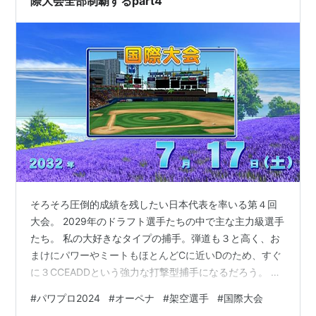
際大会全部制覇するpart4
そろそろ圧倒的成績を残したい日本代表を率いる第４回
大会。 2029年のドラフト選手たちの中で主な主力級選手
たち。 私の大好きなタイプの捕手。弾道も３と高く、お
まけにパワーやミートもほとんどCに近いDのため、すぐ
に３CCEADDという強力な打撃型捕手になるだろう。 ミ
ート・パワー・脚・肩に自信のあるレフトに置きたいタ
#
パワプロ2024
#
オーペナ
#
架空選手
#
国際大会
イプの中距離打者といったところ。１年目にして２桁本