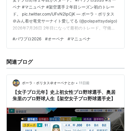
ペナ #マニュペナ #架空選手２年目シーズン初のトレー
ド。 pic.twitter.com/UFvN2IpCjK — ポーラ・ポリタス
＠みん着せ竜党サーナイト愛してる (@polapattsydaigo)
2026年7月26日 2年目になって最初のトレード。守備の
上手い中堅のセカンドを欲していた東京が、若手の助っ
#
パワプロ2026
#
オーペナ
#
マニュペナ
人を放出して獲得した。 #パワプロ2026 #オーペナ #マ
ニュペナ #架空選手２年目シーズン２度目のトレード。
なんでこれが通ったのか少し不思議。
関連ブログ
pic.twitter.com/TsfyJiVPlz — ポーラ・ポリタス＠みん…
•
ポーラ・ポリタス＠オーペナとか
11日前
【女子プロ元年】史上初女性プロ野球選手、奥居
朱里のプロ野球人生【架空女子プロ野球選手史】