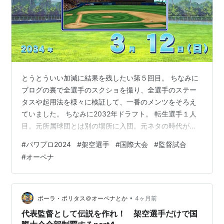
とうとういい加減に結果を残したい第５回目。 ちなみに
ブログの裏で全選手のスクショを撮り、全選手のステー
タスや起用法を様々に検証して、一番のメンツをそろえ
ていました。 ちなみに2032年ドラフト。 転生選手１人
目。元所属球団とは別の場所に入団。元ネタの時代が時
代だから仕方ないのだがやはり球速帯がどうしても古い
#
パワプロ2024
#
架空選手
#
国際大会
#
監督試合
選手は遅くなってしまう。 同じく中日の選手。いきなり
#
オーペナ
即戦力として使えそうな俊足打者。 元祖二刀流ともいえ
る、対左専用リリーバー。現代野球としては球速はもう
+20ぐらいは欲しい…。 一方こちらは超速球派。それで
いて変化球も割と素晴らしく、早いうちから活躍が期待
•
ポーラ・ポリタス＠オーペナとか
4ヶ月前
できる。 ジェネリック品田という感…
代表監督として伝説を作れ！ 架空選手だけで国