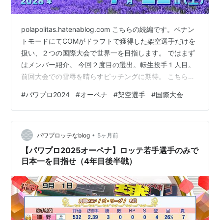
polapolitas.hatenablog.com こちらの続編です。ペナン
トモードにてCOMがドラフトで獲得した架空選手だけを
扱い、２つの国際大会で世界一を目指します。 ではまず
はメンバー紹介。 今回２度目の選出。転生投手１人目。
前回大会での雪辱を晴らすピッチングに期待。 こちらも
２度目の選出。先発はやはり総合力が高いことが大事だ
#
パワプロ2024
#
オーペナ
#
架空選手
#
国際大会
し、今回は球数制限もないため、いかんなく能力が発揮
できると踏んで起用。 転生投手２人目。やはり転生なら
ではの豊富な青特殊能力に基礎ステータスの強さは、や
•
はり起用せざるを得なかった。 こちらも２回連続の出
パワプロッテなblog
5ヶ月前
場。どうやらあの後スタミナが大きく成長し、エースか
【パワプロ2025オーペナ】ロッテ若手選手のみで
と言わんばか…
日本一を目指せ（4年目後半戦）