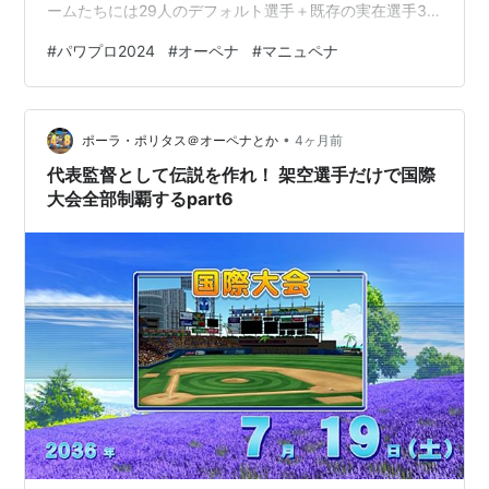
ームたちには29人のデフォルト選手＋既存の実在選手31
人を合わせ、60人の球団の状態でプレイ。近鉄・阪急・
#
パワプロ2024
#
オーペナ
#
マニュペナ
南海には、それぞれ12球団の実在選手のうち、各12球団
からあぶれた選手をそれぞれ30人ずつ配置。また、そこ
からさらにあぶれた選手たちだけで構成されたオリジナ
•
ル球団「ポーラ・ユニオンズ」をプレイヤー球団として
ポーラ・ポリタス＠オーペナとか
4ヶ月前
使用。 弱小球団が年月をかけてどうにか日本一に上り詰
代表監督として伝説を作れ！ 架空選手だけで国際
める実況になればいいな。…
大会全部制覇するpart6