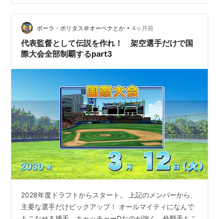
塁打を放ったところも魅力的。 あの天才OBがまたもやゆ
かりのある球団に入団してきた。若い頃はトリプルスリ
•
ーを達成したという実績もあり、やはり走力は阪神に所
ポーラ・ポリタス＠オーペナとか
4ヶ月前
属していた頃のイメージからすると少し早め。ただ彼の
代表監督として伝説を作れ！ 架空選手だけで国
持ち味は「併殺絶対しないマン」…
際大会全部制覇するpart3
2028年度ドラフトからスタート。 上記のメンバーから、
主要な選手だけピックアップ！ オールマイティになんで
もこなせる捕手。キャッチャーDなのが強く、外野手もこ