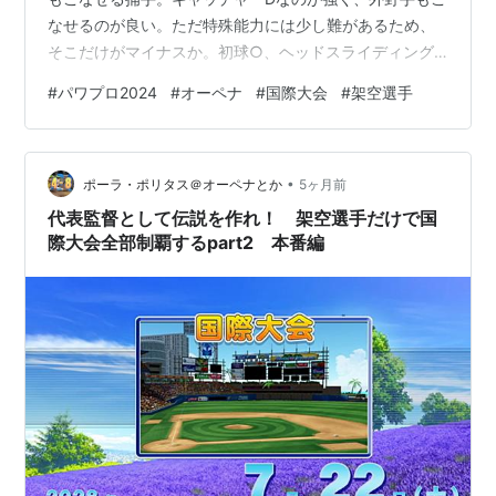
なせるのが良い。ただ特殊能力には少し難があるため、
そこだけがマイナスか。初球○、ヘッドスライディング
持ちということで、早打ちな上に引っかけてゲッツーに
#
パワプロ2024
#
オーペナ
#
国際大会
#
架空選手
されることも多そう。 今年の転生OB。また現実通りの球
団に入団してる模様。能力も確かにヤクルト時代の彼っ
ぽい能力でよい感じ。１年目から実績を残して優秀で
•
す。 個人的には代表候補でもいいなと思う俊足のショー
ポーラ・ポリタス＠オーペナとか
5ヶ月前
ト。意外に打てるというのも魅力的だがパワプロCOM監
代表監督として伝説を作れ！ 架空選手だけで国
督はこういう選手はあまり評価しない…
際大会全部制覇するpart2 本番編