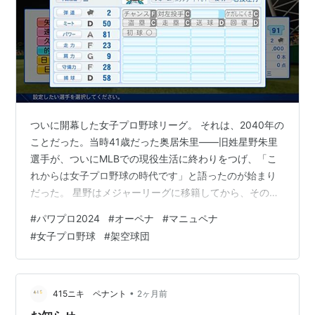
ついに開幕した女子プロ野球リーグ。 それは、2040年の
ことだった。当時41歳だった奥居朱里――旧姓星野朱里
選手が、ついにMLBでの現役生活に終わりをつげ、「こ
れからは女子プロ野球の時代です」と語ったのが始まり
だった。 星野はメジャーリーグに移籍してから、その私
財を投げ打ち、女子プロ野球の設立に力を費やした。 そ
#
パワプロ2024
#
オーペナ
#
マニュペナ
して15人ものオーナーとの約束を取り次ぎ、自分もオー
#
女子プロ野球
#
架空球団
ナーの1人として加わって、16球団で女子プロ野球を設立
することになった。 以下は各球団である。 女子プロ野球
リーグ初年度が始動。まずは１２球団それぞれを紹介。
まずは１球団目。チーム名のブランカウルソはエスペラ
•
415ニキ ペナント
2ヶ月前
ント語で「白熊」を表します…