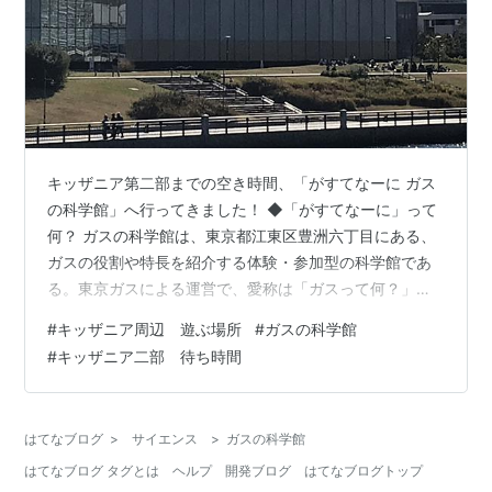
キッザニア第二部までの空き時間、「がすてなーに ガス
の科学館」へ行ってきました！ ◆「がすてなーに」って
何？ ガスの科学館は、東京都江東区豊洲六丁目にある、
ガスの役割や特長を紹介する体験・参加型の科学館であ
る。東京ガスによる運営で、愛称は「ガスって何？」を
もじった「がすてなーに」。使用電力を抑えるために燃
#
キッザニア周辺 遊ぶ場所
#
ガスの科学館
料電池を使用し、総電力量の約半分を燃料電池でまかな
#
キッザニア二部 待ち時間
っている。 ウィキペディア 所在地： 〒135-0061 東京都
江東区豊洲６丁目１−１建設： 2006年6月2日 「ガスの
科学館に行こうかな」と思ったきっかけは、豊洲ららぽ
はてなブログ
>
サイエンス
>
ガスの科学館
ーと１Fフードコートで休憩しながら外の景色を見ていた
はてなブログ タグとは
ヘルプ
開発ブログ
はてなブログトップ
ときのこと。「あの…