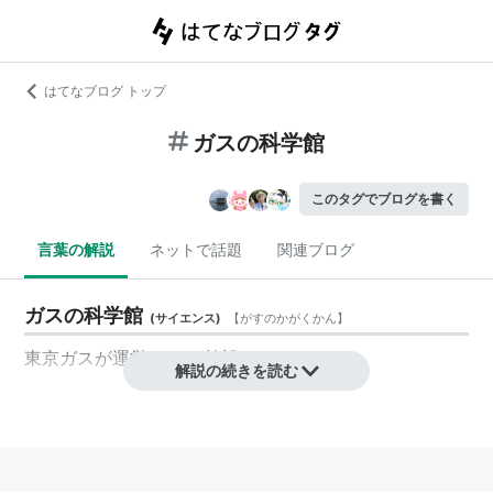
はてなブログ トップ
ガスの科学館
このタグでブログを書く
言葉の解説
ネットで話題
関連ブログ
ガスの科学館
(
サイエンス
)
【
がすのかがくかん
】
東京ガスが運営するPR施設。
解説の続きを読む