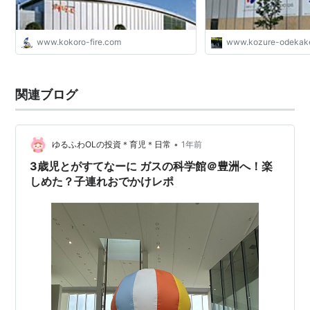
www.kokoro-fire.com
www.kozure-odekake
関連ブログ
•
ゆるふわOLの投資＊育児＊日常
1年前
3歳児とがすてなーに ガスの科学館＠豊洲へ！楽
しめた？子連れおでかけレポ