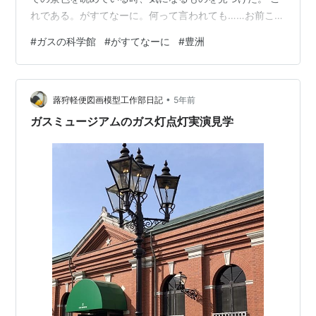
れである。がすてなーに。何って言われても……お前こそ
なんだよ？！何やねん「がすてなーに」って……という感
#
ガスの科学館
#
がすてなーに
#
豊洲
情に駆られた僕は、ここにいってみることにした。 豊洲
から多分10分くらい。ガスの科学館とのこと。 科学館と
いえば思い出すのは川崎の東芝未来科学館。あそこ無料
•
とは思えないほど良かったんだよね。 入り口から入ると
蕗狩軽便図画模型工作部日記
5年前
まず出迎えてくれるのは気球のオブジェ。ガスといえば
ガスミュージアムのガス灯点灯実演見学
気球というイメージはなかったけど……