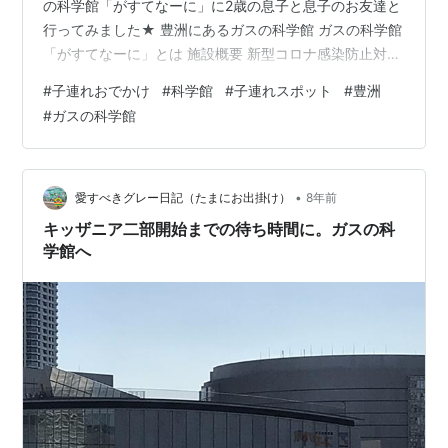
の科学館「がすてなーに」に2歳の息子と息子のお友達と
行ってみました★ 豊洲にあるガスの科学館 ガスの科学館
「がすてなーに」とは 施設概要 新型コロナ感染防止対策
料金 場所・アクセス 2歳の息子の様子 感想まとめ ガスの
#
子連れおでかけ
#
科学館
#
子連れスポット
#
豊洲
科学館「がすてなーに」とは 東京ガスが創立100周年事
#
ガスの科学館
業の一環として昭和61年に開設。平成18年に豊洲に移転
し、暮らしを支えるガス・エネルギーの特長や、これか
らの暮らし・社会、地球温暖化や気候変動などの社会の
課題について、体験しながら考え、楽しみながら学ぶ施
•
愛すべきグレー日記（たまにお出掛け）
8年前
設です。 ガスについ…
キッザニア二部開始までの待ち時間に。ガスの科
学館へ