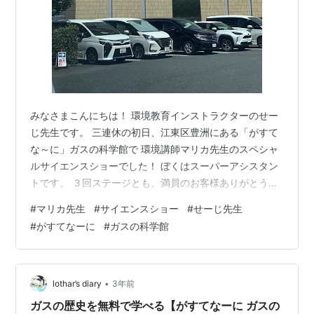
みなさまこんにちは！ 環境教育インストラクターのせー
じ先生です。 三連休の初日、江東区豊洲にある「がすて
な～に」ガスの科学館で 環境講師マリカ先生のスペシャ
ルサイエンスショーでした！ ぼくはスーパーアシスタン
トです。 ３回ステージとも、満員のお客様ありがとうご
ざいました！ イベント担当の杉山さんとマリカ先生。 大
#
マリカ先生
#
サイエンスショー
#
せーじ先生
変お世話になりました！ ガスの科学館、海側？川側？に
#
がすてなーに
#
ガスの科学館
出ると、自然と都会のコラボレーション！ とっても素敵
な場所です！ 天気が良くて最高だ！ そして、里山塾講師
の阿部さんも来てくれました！ 黄色い白衣というのでし
ょうか。 着ていただき、みんなで写真撮りました！ みな
•
lothar’s diary
3年前
さま、今後もこの３人を…
ガスの歴史を無料で学べる【がすてなーに ガスの