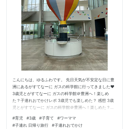
こんにちは、ゆるふわです。 先日天気が不安定な日に豊
洲にあるがすてなーに ガスの科学館に行ってきました♥
3歳児とがすてなーに ガスの科学館＠豊洲へ！楽しめ
た？子連れおでかけレポ 3歳児でも楽しめた？ 感想 3歳
児とがすてなーに ガスの科学館＠豊洲へ！楽しめた？子
連れおでかけレポ www.gas-kagakukan.com 無料の施設
#
育児
#
3歳
#
子育て
#
ワーママ
です！室内です！雨の日に楽しめる無料施設ってありが
#
子連れ 日帰り旅行
#
子連れおでかけ
たい…!!!! 3歳児でも楽しめた？ 結論楽しめました!! 小学