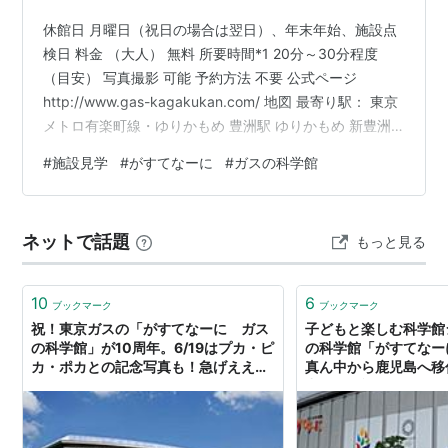
休館日 月曜日（祝日の場合は翌日）、年末年始、施設点
検日 料金 （大人） 無料 所要時間*1 20分～30分程度
（目安） 写真撮影 可能 予約方法 不要 公式ページ
http://www.gas-kagakukan.com/ 地図 最寄り駅： 東京
メトロ有楽町線・ゆりかもめ 豊洲駅 ゆりかもめ 新豊洲
駅 その名の通り、ガスをメインとした施設で東京ガスが
#
施設見学
#
がすてなーに
#
ガスの科学館
運営しています。 ずっと昔は現在の豊洲市場辺りにあっ
て子どもの頃に何度か行った記憶があるのですが、 あの
当時は辺鄙なところにあったイメージが（遠い目） 特徴
ネットで話題
もっと見る
的な丸みのあるの屋根は、地球を約2万分の1にした時の
丸みだそうで、 この施設を2万倍にする…
10
6
ブックマーク
ブックマーク
祝！東京ガスの「がすてなーに ガス
子どもと楽しむ科学館
の科学館」が10周年。6/19はプカ・ピ
の科学館「がすてなーに
カ・ポカとの記念写真も！急げえええ
真ん中から鹿児島へ移
え
出かけ日記