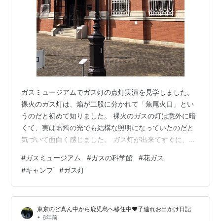
ガスミュージアムでガス灯の点灯実演を見学しました。
裸火のガス灯は、焔が二股に分かれて「魚尾火口」とい
うのだと初めて知りました。 裸火のガスの灯は意外に暗
くて、実は蝋燭の光でも結構な照明になっていたのだと
気づいて面白く感じました。 ガス灯が出来てすぐに、
「花ガス」と言われる装飾照明がつくられて屋外イルミ
#
ガスミュージアム
#
ガスの科学館
#
花ガス
ネーションに使われたというのにも驚きました。上の写
#
キャンプ
#
ガス灯
真に見えるのがその縮小版レプリカです。 LEDや有機Ｅ
Ｌ照明、ディスプレイがない時代のネオンサインのよう
に文字の形にした店名看板ガス灯などもありました。 そ
東京のど真ん中から鹿児島へ移住中❤︎子連れお出かけ日記
の後普及したマントルは画期的な発明で、電球よりもう
•
6年前