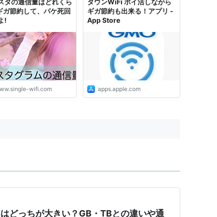
スタの通信量はどれくら
タウンWiFi ポイ活しながら
 ギガ節約して、パケ死回
ギガ節約も出来る！アプリ -
よ!
App Store
ww.single-wifi.com
apps.apple.com
Bはどっちが大きい？GB・TBとの違いや通