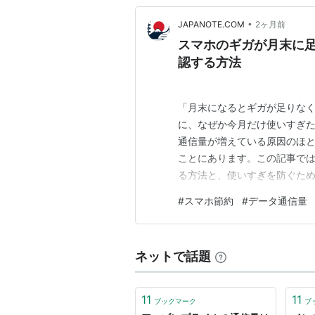
•
JAPANOTE.COM
2ヶ月前
スマホのギガが月末に
認する方法
「月末になるとギガが足りな
に、なぜか今月だけ使いすぎ
通信量が増えている原因のほ
ことにあります。この記事では、i
る方法と、使いすぎを防ぐため
iPhoneとAndroidでア
#
スマホ節約
#
データ通信量
の傾向と見分け方 月末にギガ
信量を確認できます 原因・基
ネットで話題
11
11
ブックマーク
ブ