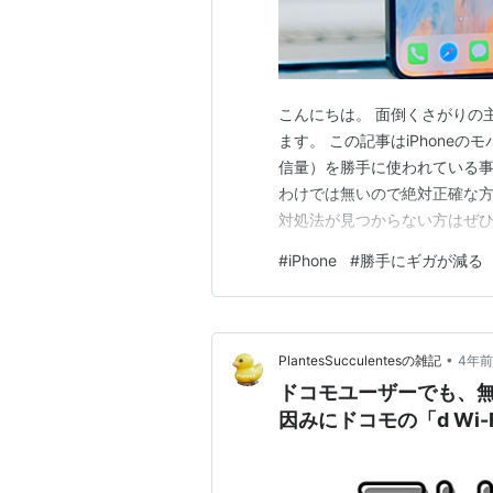
こんにちは。 面倒くさがりの
ます。 この記事はiPhone
信量）を勝手に使われている事
わけでは無いので絶対正確な
対処法が見つからない方はぜひ
（通信量）超過 息子が犯人で
#
iPhone
#
勝手にギガが減る
（学校用） 対策後の経過 そ
ています 息子のスマホプラン 
•
PlantesSucculentesの雑記
4年前
ドコモユーザーでも、無料
因みにドコモの「d Wi