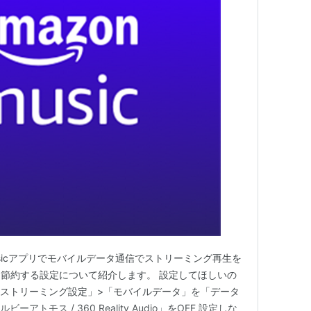
Musicアプリでモバイルデータ通信でストリーミング再生を
節約する設定について紹介します。 設定してほしいの
「ストリーミング設定」>「モバイルデータ」を「データ
アトモス / 360 Reality Audio」をOFF 設定しな