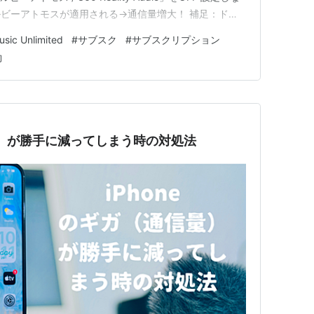
ビーアトモスが適用される→通信量増大！ 補足：ドル
ドした楽曲はドルビーアトモス音質で再生されます あ
sic Unlimited
#
サブスク
#
サブスクリプション
の２つ！ １．「設定」>「ストリーミング設定」>「モバ
約
信量）が勝手に減ってしまう時の対処法