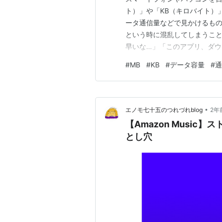
ト）」や「KB（キロバイト）
ータ通信量などで見かけるも
という時に混乱してしまうこと
早いな…」「このアプリ、ダ
量の単位を正しく理解している
#
MB
#
KB
#
データ容量
#
通
は、データ容量の基本であるM
ト）との関係性、そして日常生
•
エノモ七十五のつれづれblog
2年
【Amazon Musi
とし穴