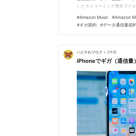
いとストリーミング再生でドル
ビーアトモス音質でダウンロー
#
Amazon Music
#
Amazon Mu
とがき 設定してほしいのはこ
#
ギガ節約
#
データ通信量節
イルデータ」…
•
ハピチわブログ
3年前
iPhoneでギガ（通