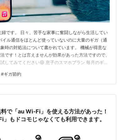
主婦です。 日々、苦手な家事に奮闘しながら生活してい
のモバイル通信をほとんど使っていないのに大量のギガ（通
象時の対処法について書かれています。 機械が得意な
方法です！とは言えませんが効果があった方法ですので、
試してみてください😃 息子のスマホプラン 毎月のギガ
はなかった 原因判明、そして対策 集中モードの設定方法
#
ギガ節約
の他の注意事項 ＃当ブログはアフェリエイト広告を利用し
中学生…
で「au Wi-Fi」を使える方法があった！
-Fi」もドコモじゃなくても利用できます。