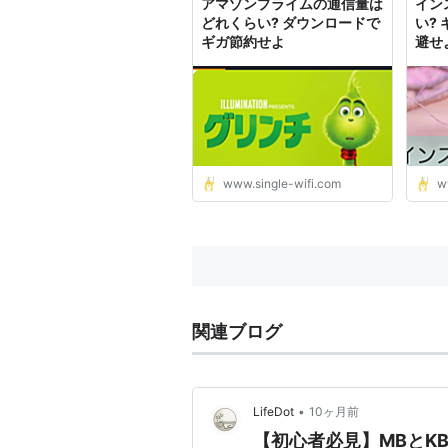
アマゾンプライムの通信量は
イン
どれくらい? ダウンロードで
い?
ギガ節約せよ
避せ
www.single-wifi.com
w
関連ブログ
•
LifeDot
10ヶ月前
【初心者必見】MBとK