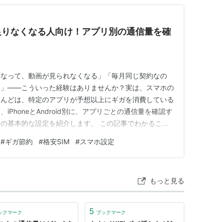
足りなくなる人向け！アプリ別の通信量を確
くなって、動画が見られなくなる」「毎月同じ契約なの
た」——こういった経験はありませんか？実は、スマホの
とんどは、特定のアプリが予想以上にギガを消費している
PhoneとAndroid別に、アプリごとの通信量を確認す
の基本的な設定を紹介します。 この記事でわかること
プリ別の通信量を確認する手順 ギガを多く消費しやすいアプリ
#
ギガ節約
#
格安SIM
#
スマホ設定
切れを防ぐための設定と習慣 設定画面からアプリ別の通
…
もっと見る
5
ックマーク
ブックマーク