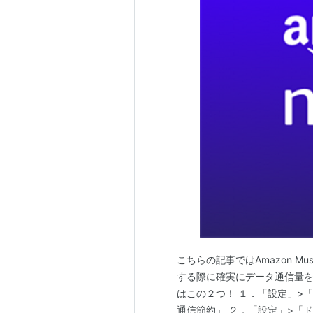
こちらの記事ではAmazon 
する際に確実にデータ通信量を
はこの２つ！ １．「設定」>
通信節約」 ２．「設定」>「ドルビー