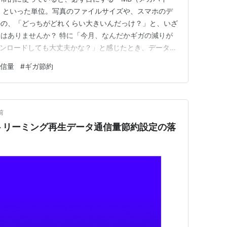
」といった単位。写真のファイルサイズや、スマホのデ
のの、「どっちがどれくらい大きいんだっけ？」と、いざ
はありませんか？ 特に「今月、なんだかギガの減りが
ウンロードしても大丈夫かな？」と感じたとき、データ容
かどうかで、安心感が大きく変わります。 この記事で
信量
#
ギガ節約
BとKBの違いから、GB（ギガバイト）、TB（テラバイ
活でどのくらいのデータ通…
前
c】ストリーミング再生データ通信量節約設定の落