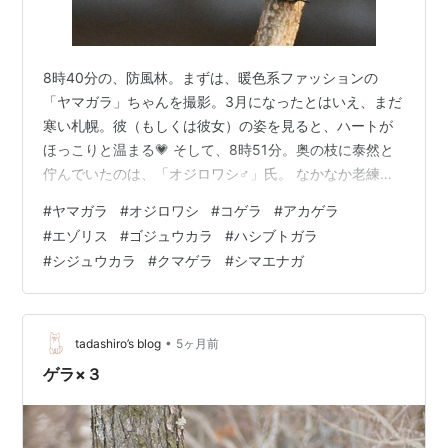
8時40分の、防風林。まずは、暖色系ファッションの
「ヤマガラ」ちゃんを撮影。3月になったとはいえ、まだ
寒い札幌。彼（もしくは彼女）の姿を見ると、ハートが
ほっこりと温まる💗 そして、8時51分。奥の枝に泰然と
佇んでいたのは、「オジロワシ♂」氏。 なかなか老練な
表情の、このオジロワシ氏。オジロワシの野生下での寿
#
ヤマガラ
#
オジロワシ
#
コゲラ
#
アカゲラ
命は、20年～25年なのだという。この方も、おそらく
#
エゾリス
#
ゴジュウカラ
#
ハシブトガラ
「10歳以上」であろうと、私は予測する。 9時06分に
#
シジュウカラ
#
クマゲラ
#
シマエナガ
は、「コゲラ」ちゃんが飛来。 やんちゃ坊主的なその横
顔が、可愛らしい(^^) 9時09分。「アカゲラ♀」さんも、
やって来た。 樹皮をベリベリと剥がす、そのキツツキパ
ワー💪 そのくちばしは…
•
tadashiro’s blog
5ヶ月前
ゲラ×３