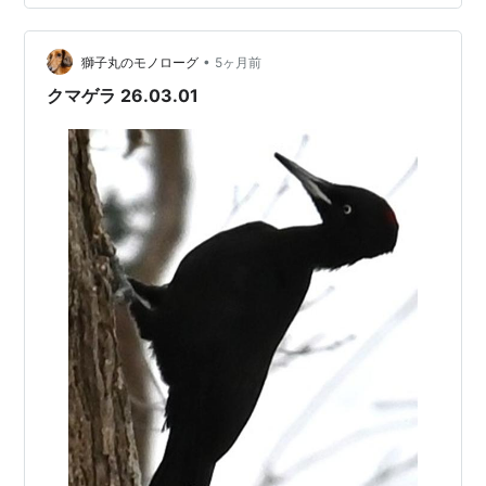
ゲラ クマゲラ クマゲラ クマゲラ クマゲラ クマゲラ この
日、初めて鳴き声を聞くことができました。 すると、遠
•
くから同じような鳴き声が聞こえてきて・・・ クマゲラ
獅子丸のモノローグ
5ヶ月前
クマゲラです。 頭頂部の赤が広いので、オスでしょう。
クマゲラ 26.03.01
クマゲラ クマ…