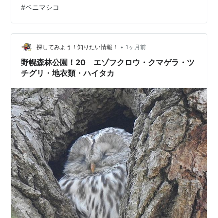
人をあまり気にしていないクマゲラ！ （クマゲラの食痕
#
ベニマシコ
跡がいっぱいです） 自宅の庭にツグミが訪ねてきまし
た！ （冬の庭にツグミが来た！） 今年は、とんでもない
大雪でした！ （今年は雪の降る量が凄い！） 野幌森林公
園は雪だらけ！ （新雪の上に動物の足跡！） ふれ合い交
•
探してみよう！知りたい情報！
1ヶ月前
流館のガガイモ （…
野幌森林公園！20 エゾフクロウ・クマゲラ・ツ
チグリ・地衣類・ハイタカ