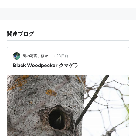
日本最大のキツツキ。
日本では北海道と東北地方の北部に分布する。天然記念
物。
関連ブログ
関連語 リスト::動物 リスト::鳥類
•
鳥の写真、ほか。
23日前
Black Woodpecker クマゲラ