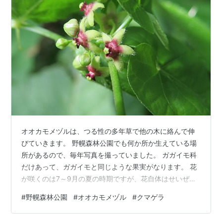
オオカモメヅルは、つる性の多年草で他の木に絡んで伸
びていきます。 野幌森林公園でも何か所か生えている場
所があるので、毎年写真を撮っていました。 ガガイモ科
だけあって、ガガイモと同じような果実がなります。 花
が咲くのは7～9月の夏の時期ですが、花自体はせいぜい
5mm程度の大きさです。 ***目次*** モミジコースのオ
#
野幌森林公園
#
オオカモメヅル
#
クマゲラ
オカモメヅルが無くなった！ （小さい花が咲いていま
す） （枯れたのかな？） お手柄！オオカモメヅルを発