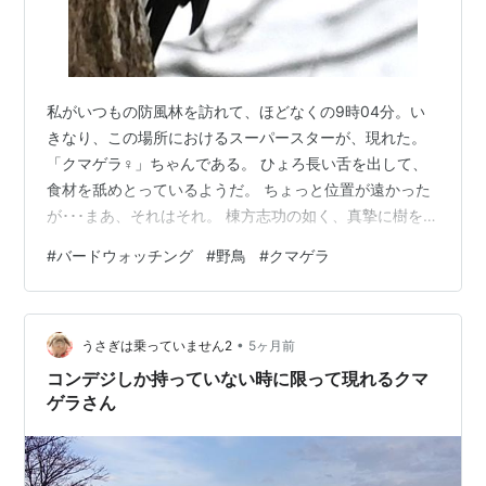
私がいつもの防風林を訪れて、ほどなくの9時04分。い
きなり、この場所におけるスーパースターが、現れた。
「クマゲラ♀」ちゃんである。 ひょろ長い舌を出して、
食材を舐めとっているようだ。 ちょっと位置が遠かった
が･･･まあ、それはそれ。 棟方志功の如く、真摯に樹を彫
り続ける、彼女。 その横顔は、まさに野鳥界の「キョロ
#
バードウォッチング
#
野鳥
#
クマゲラ
ちゃん」👀 彼女は、9時21分まで、私に付き合ってくれ
たのでありました😇
•
うさぎは乗っていません2
5ヶ月前
コンデジしか持っていない時に限って現れるクマ
ゲラさん