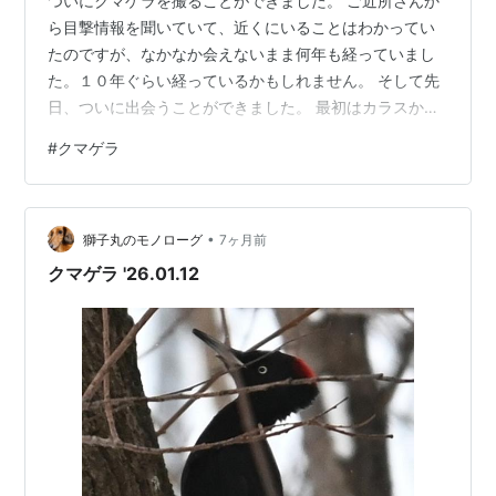
ついにクマゲラを撮ることができました。 ご近所さんか
ら目撃情報を聞いていて、近くにいることはわかってい
たのですが、なかなか会えないまま何年も経っていまし
た。１０年ぐらい経っているかもしれません。 そして先
日、ついに出会うことができました。 最初はカラスかと
思うくらい大きくて、気を突く音も力強く感じられまし
#
クマゲラ
た。 これが最初の写真です。 ちょっと暗いですけど、初
めて撮れたので。 クマゲラ クマゲラ 頭頂部の赤が小さ
いので、メスでしょうか。 しばらく留まってくれていた
•
ので、角度を変えて撮ってみました。 クマゲラ クマゲラ
獅子丸のモノローグ
7ヶ月前
クマゲラ クマゲラ クマゲラ 木の欠片を豪快に飛ばしな
クマゲラ '26.01.12
がら突いていました。 ク…