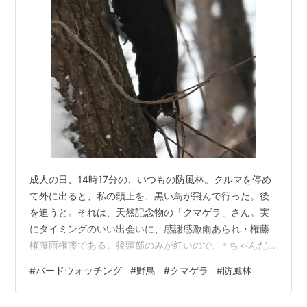
成人の日、14時17分の、いつもの防風林。クルマを停め
て外に出ると、私の頭上を、黒い鳥が飛んで行った。後
を追うと。それは、天然記念物の「クマゲラ」さん。実
にタイミングのいい出会いに、感謝感激雨あられ・権藤
権藤雨権藤である。後頭部のみが紅いので、♀ちゃんだ。
しかしながら。彼女の居た場所は、いわゆる「枝かぶ
#
バードウォッチング
#
野鳥
#
クマゲラ
#
防風林
り」で。ちょっちゅ芳しくないな～と思っていたとこ
ろ･･･ 私の気持ちを察するかのように。14時18分。彼女