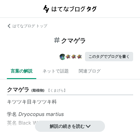
はてなブログ トップ
クマゲラ
このタグでブログを書く
言葉の解説
ネットで話題
関連ブログ
クマゲラ
(
動植物
)
【
くまげら
】
キツツキ目キツツキ科
学名
Dryocopus martius
英名 Black Woodpecker
解説の続きを読む