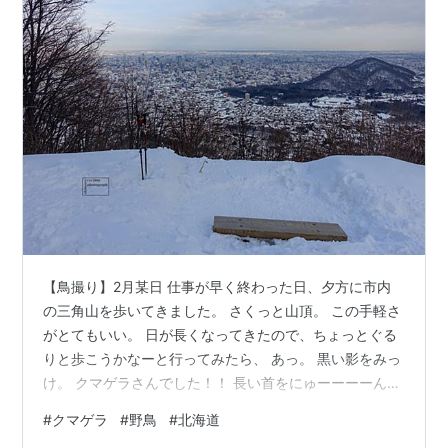
【鳥撮り】2月某日 仕事が早く終わった日、夕方に市内
の三角山を歩いてきました。 さくっと山頂。 この手軽さ
がとてもいい。 日が長くなってきたので、ちょっとぐる
りと歩こうかなーと行ってみたら、 あっ。 黒い影をみっ
け。 クマゲラさんでした！！ 長い首をにゅーーーーん。
とするのが愛嬌ある。 しかーし、基本的には山に鳥さん
#
クマゲラ
#
野鳥
#
北海道
機材は持っていっていなくて、この時もコンデジしかあ