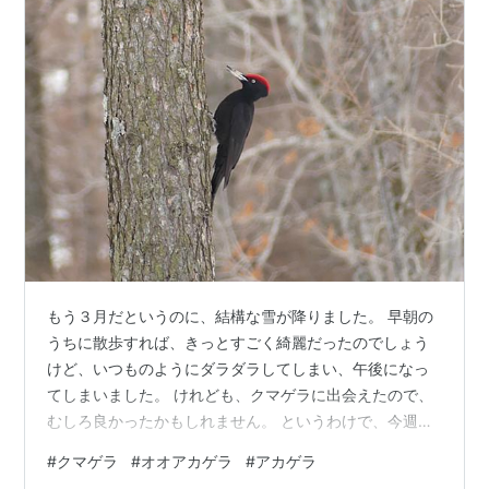
もう３月だというのに、結構な雪が降りました。 早朝の
うちに散歩すれば、きっとすごく綺麗だったのでしょう
けど、いつものようにダラダラしてしまい、午後になっ
てしまいました。 けれども、クマゲラに出会えたので、
むしろ良かったかもしれません。 というわけで、今週の
散歩の写真です。 クマゲラです。 クマゲラ クマゲラ ク
#
クマゲラ
#
オオアカゲラ
#
アカゲラ
マゲラ 豪快に木片を飛ばしていました。 クマゲラ クマ