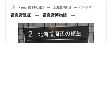
はイイ位置に移動してくれた👏 まるで「キョロちゃん」
•
のように。ユーモアとペーソスに溢れた、そのフェイ
kamonji224の日記 ― 北海道見聞録 ―
7ヶ月前
ス。 長～い舌を、ペロッと出して。獲物を摘み取ってい
富良野遠征 ― 富良野博物館 ―
た。 そこでしばし、獲物を探索した後…