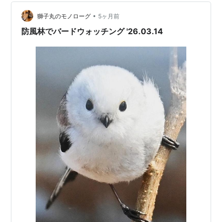
見！ （もう一か所のオオカモメヅル） オオカモメヅルの
•
そばにキタキツネが･･･何をしている？ （先客がいた！）
獅子丸のモノローグ
5ヶ月前
他の場所でもオオカモメヅルが見つかった！ （新しく見
防風林でバードウォッチング '26.03.14
つけた場所） 意…