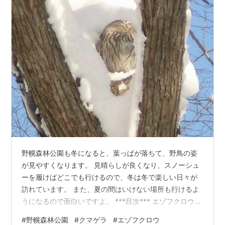
野幌森林公園も冬になると、葉っぱが落ちて、野鳥の姿
が見やすくなります。 見晴らしが良くなり、スノーシュ
ーを履けばどこでも行けるので、冬は冬で楽しい日々が
訪れています。 また、夏の間はいけない場所も行けるよ
うになるので面白いですよ。 ***目次*** エゾフクロウの
樹洞にも雪が積もった！ （雪が気にならないのかな？）
#
野幌森林公園
#
クマゲラ
#
エゾフクロウ