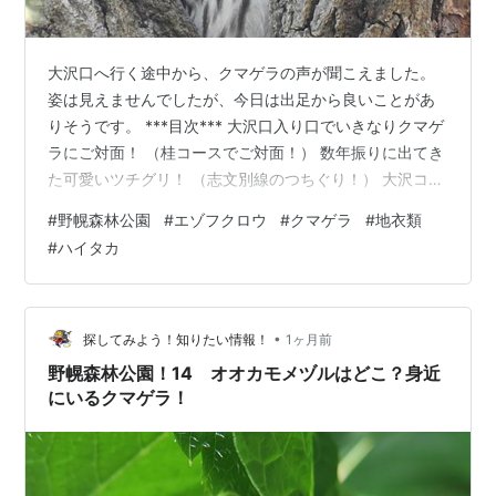
大沢口へ行く途中から、クマゲラの声が聞こえました。
姿は見えませんでしたが、今日は出足から良いことがあ
りそうです。 ***目次*** 大沢口入り口でいきなりクマゲ
ラにご対面！ （桂コースでご対面！） 数年振りに出てき
た可愛いツチグリ！ （志文別線のつちぐり！） 大沢コー
ス定番の場所にエゾフクロウがいた！ （大穴樹洞のエゾ
#
野幌森林公園
#
エゾフクロウ
#
クマゲラ
#
地衣類
フクロウ） （ハートの木のエゾフクロウ） 地衣類を見て
#
ハイタカ
みよう！ 桂コースのウスツメゴケの場所を覚えた！ （場
所を思い出した） これはハクテンゴケ？似たような地衣
類が多い！ （一年中、その姿は見られます） 図鑑があっ
ても、どれが何かわからない地衣類！ （どこでも簡単に
•
探してみよう！知りたい情報！
1ヶ月前
見れます） …
野幌森林公園！14 オオカモメヅルはどこ？身近
にいるクマゲラ！