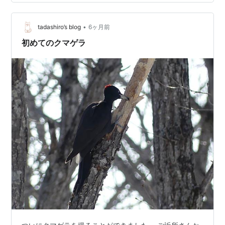
りませんでしたよ youtu.be 望遠レンズ、重たいんですよ
ね。 それを担いで歩くかどうか、ちょっと悩みます。 で
•
も、予想外にこういう出会いがあるからなぁ。。 ↑ コン
tadashiro’s blog
6ヶ月前
デジだと、こんなに遠いんですーーー これ、鳥さん機材
初めてのクマゲラ
だったらけ…